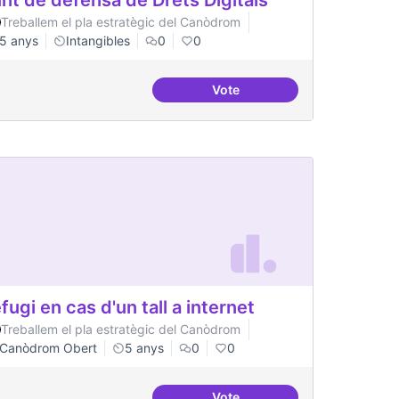
Treballem el pla estratègic del Canòdrom
5 anys
Intangibles
0
0
Vote
emocràtica
Punt de defensa de Drets Dig
fugi en cas d'un tall a internet
Treballem el pla estratègic del Canòdrom
Canòdrom Obert
5 anys
0
0
Vote