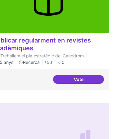
blicar regularment en revistes
cadèmiques
Treballem el pla estratègic del Canòdrom
5 anys
Recerca
0
0
Vote
erència
Publicar regularment en rev