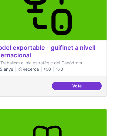
del exportable - guifinet a nivell
ternacional
Treballem el pla estratègic del Canòdrom
5 anys
Recerca
0
0
Vote
que ho qüestionin tot
Model exportable - guifinet a