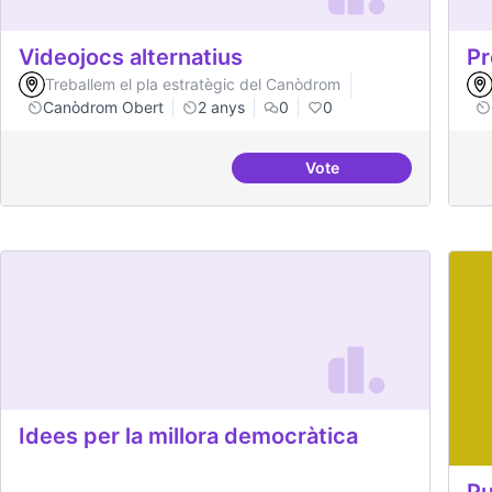
Videojocs alternatius
Pr
Treballem el pla estratègic del Canòdrom
Canòdrom Obert
2 anys
0
0
Vote
Videojocs alternatius
Idees per la millora democràtica
Pu