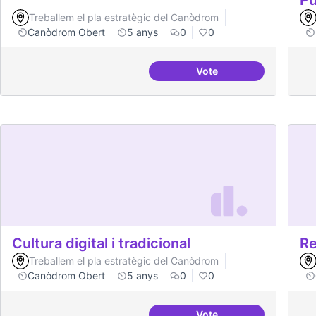
Treballem el pla estratègic del Canòdrom
Canòdrom Obert
5 anys
0
0
Vote
Idees per la millora d
Cultura digital i tradicional
Re
Treballem el pla estratègic del Canòdrom
Canòdrom Obert
5 anys
0
0
Vote