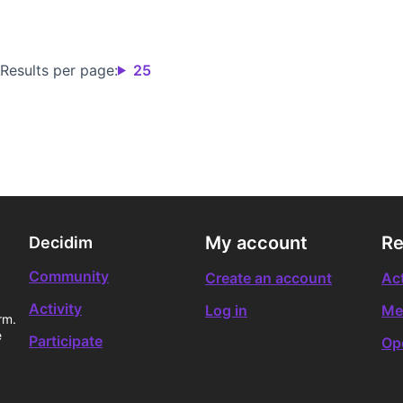
Results per page:
25
My account
Re
Decidim
Community
Create an account
Act
Activity
Log in
Me
rm.
e
Participate
Op