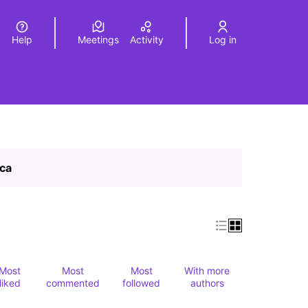
Help
Meetings
Activity
Log in
a
Elegir el idioma
Choose language
ica
Most
Most
Most
With more
liked
commented
followed
authors