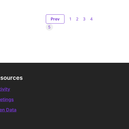
Prev
1
2
3
4
5
sources
ivity
etings
en Data