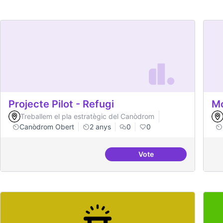
Projecte Pilot - Refugi
Mo
Treballem el pla estratègic del Canòdrom
Canòdrom Obert
2 anys
0
0
Vote
Projecte Pilot - Refugi