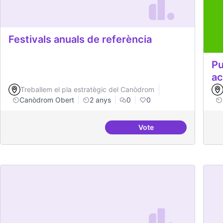
Festivals anuals de referència
Pu
a
Treballem el pla estratègic del Canòdrom
Canòdrom Obert
2 anys
0
0
Vote
Festivals anuals de ref