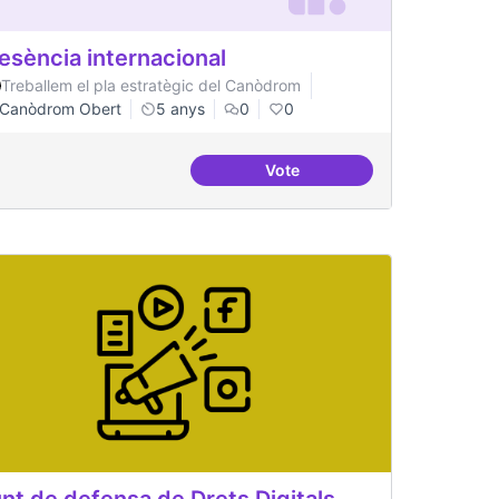
esència internacional
Treballem el pla estratègic del Canòdrom
Canòdrom Obert
5 anys
0
0
Vote
Presència internacional
nt de defensa de Drets Digitals