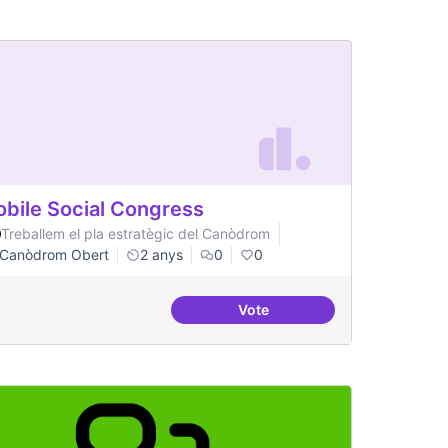
bile Social Congress
Treballem el pla estratègic del Canòdrom
Canòdrom Obert
2 anys
0
0
Vote
Mobile Social Congress