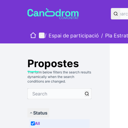
Home
Main menu
/
Espai de participació
/
Pla Estra
Propostes
The form below filters the search results
dynamically when the search
conditions are changed.
Status
All