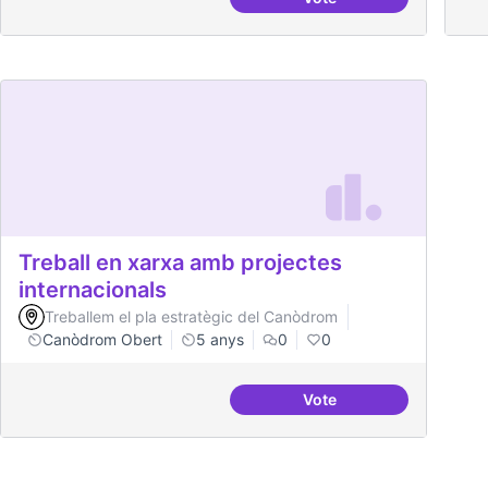
Cultura digital i tradici
Treball en xarxa amb projectes
internacionals
Treballem el pla estratègic del Canòdrom
Canòdrom Obert
5 anys
0
0
Vote
Treball en xarxa amb p