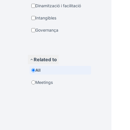
Dinamització i facilitació
Intangibles
Governança
Related to
All
Meetings