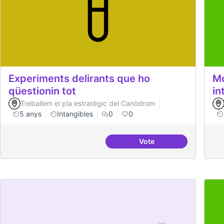
Experiments delirants que ho
Mo
qüestionin tot
in
Treballem el pla estratègic del Canòdrom
5 anys
Intangibles
0
0
Vote
Experiments delirants 