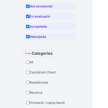
Not answered
En avaluació
Acceptada
Rebutjada
~ Categories
All
Canòdrom Obert
Residències
Recerca
Formació i capacitació