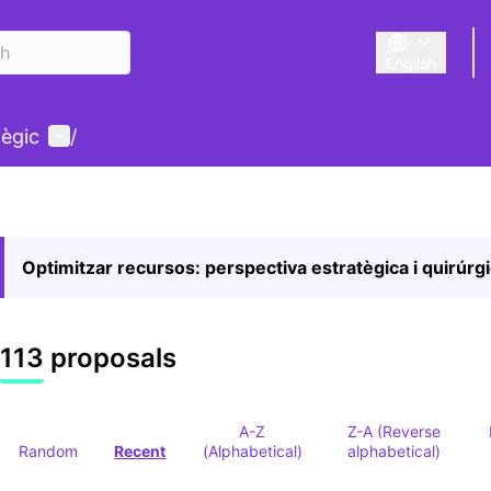
English
Triar la llengu
User menu
tègic
/
Optimitzar recursos: perspectiva estratègica i quirúrg
113 proposals
A-Z
Z-A (Reverse
Random
Recent
(Alphabetical)
alphabetical)