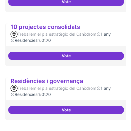
Vote
Nivell d'implicació dels resident
10 projectes consolidats
Treballem el pla estratègic del Canòdrom
1 any
Residències
0
0
Vote
10 projectes consolidats
Residències i governança
Treballem el pla estratègic del Canòdrom
1 any
Residències
0
0
Vote
Residències i governança