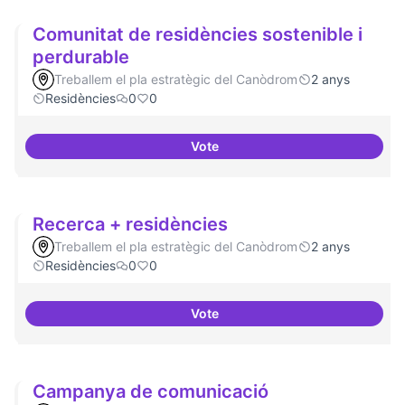
Comunitat de residències sostenible i
perdurable
Treballem el pla estratègic del Canòdrom
2 anys
Residències
0
0
Vote
Comunitat de 
Recerca + residències
Treballem el pla estratègic del Canòdrom
2 anys
Residències
0
0
Vote
Recerca + residències
Campanya de comunicació