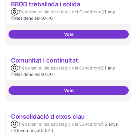
BBDD treballada i sòlida
Treballem el pla estratègic del Canòdrom
1 any
Residències
0
0
Vote
BBDD treballada i sòlida
Comunitat i continuitat
Treballem el pla estratègic del Canòdrom
1 any
Residències
0
0
Vote
Comunitat i continuitat
Consolidació d'eixos clau
Treballem el pla estratègic del Canòdrom
5 anys
Governança
0
0