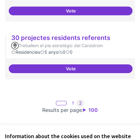
Vote
Consolidació d'eixos clau
30 projectes residents referents
Treballem el pla estratègic del Canòdrom
Residències
5 anys
0
0
Vote
30 projectes residents referents
1
2
Results per page:
100
Information about the cookies used on the website