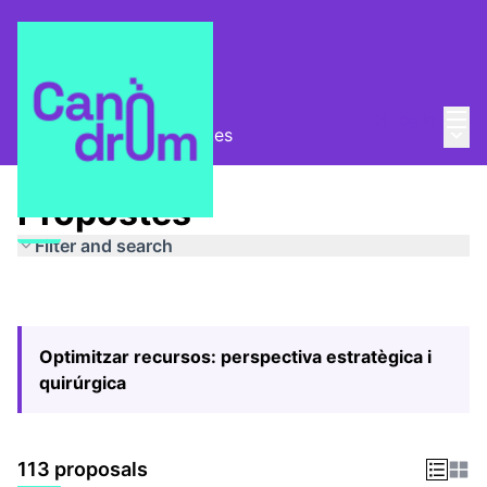
Mai
Log in
Main
Pla Estratègic
/
Propostes
Propostes
Filter and search
Optimitzar recursos: perspectiva estratègica i
quirúrgica
113 proposals