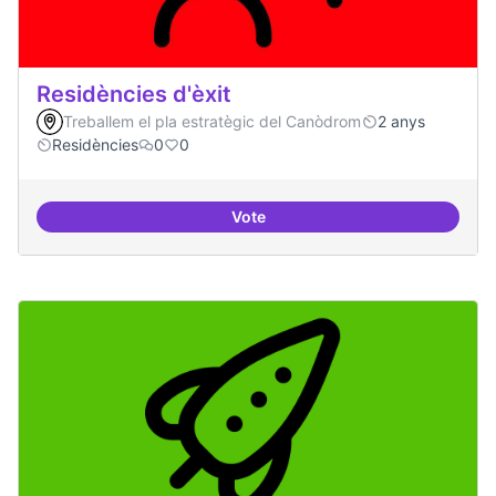
Residències d'èxit
Treballem el pla estratègic del Canòdrom
2 anys
Residències
0
0
Vote
Residències d'èxit