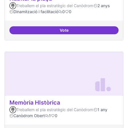
Treballem el pla estratègic del Canòdrom
2 anys
Dinamització i facilitació
0
0
Vote
Habitar la plaça
Memòria HIstòrica
Treballem el pla estratègic del Canòdrom
1 any
Canòdrom Obert
1
0