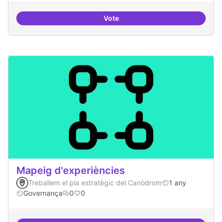
Vote
Antenes Ateneu a altres punts de 
Mapeig d'experiències
Treballem el pla estratègic del Canòdrom
1 any
Governança
0
0