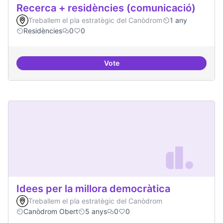
Recerca + residències (comunicació)
Treballem el pla estratègic del Canòdrom
1 any
Residències
0
0
Vote
Recerca + residències (comunica
Idees per la millora democràtica
Treballem el pla estratègic del Canòdrom
Canòdrom Obert
5 anys
0
0