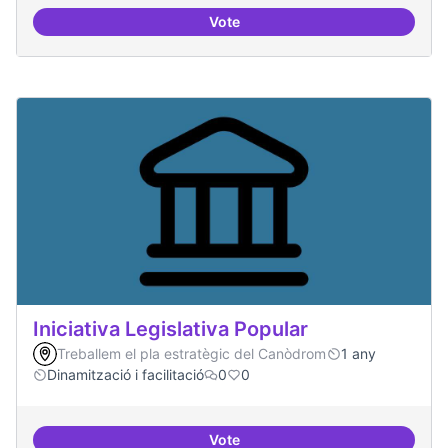
Vote
Memòria HIstòrica
Iniciativa Legislativa Popular
Treballem el pla estratègic del Canòdrom
1 any
Dinamització i facilitació
0
0
Vote
Iniciativa Legislativa Popular