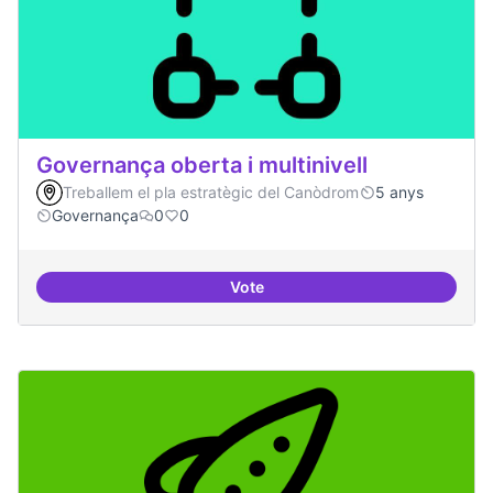
Governança oberta i multinivell
Treballem el pla estratègic del Canòdrom
5 anys
Governança
0
0
Vote
Governança oberta i multinivell