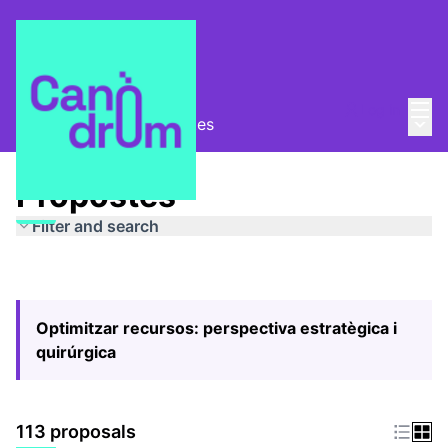
Mai
Log in
Main
Pla Estratègic
/
Propostes
Propostes
Filter and search
Optimitzar recursos: perspectiva estratègica i
quirúrgica
113 proposals