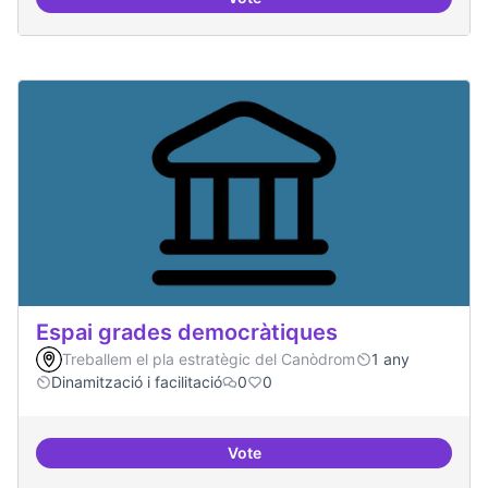
Protocol de rebuda de demande
Espai grades democràtiques
Treballem el pla estratègic del Canòdrom
1 any
Dinamització i facilitació
0
0
Vote
Espai grades democràtiques