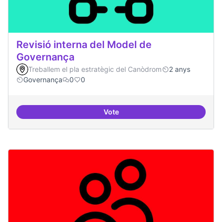
Revisió interna del Model de
Governança
Treballem el pla estratègic del Canòdrom
2 anys
Governança
0
0
Vote
Revisió interna del Model de Go