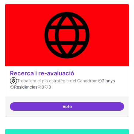
Recerca i re-avaluació
Treballem el pla estratègic del Canòdrom
2 anys
Residències
0
0
Vote
Recerca i re-avaluació