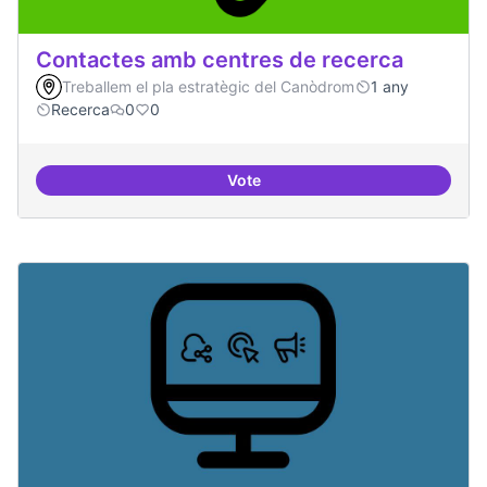
Contactes amb centres de recerca
Treballem el pla estratègic del Canòdrom
1 any
Recerca
0
0
Vote
Contactes amb centres de recer