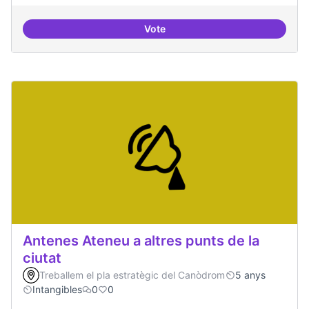
Vote
Idees per la millora democràtica
Antenes Ateneu a altres punts de la
ciutat
Treballem el pla estratègic del Canòdrom
5 anys
Intangibles
0
0