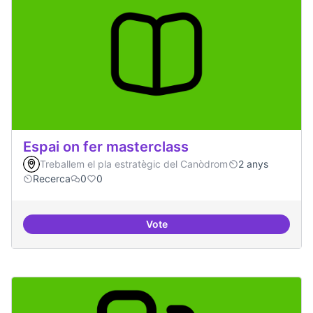
Espai on fer masterclass
Treballem el pla estratègic del Canòdrom
2 anys
Recerca
0
0
Vote
Espai on fer masterclass