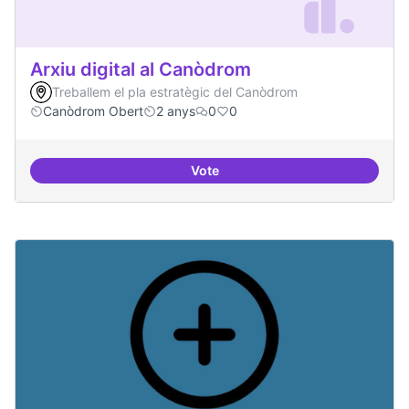
Arxiu digital al Canòdrom
Treballem el pla estratègic del Canòdrom
Canòdrom Obert
2 anys
0
0
Vote
Arxiu digital al Canòdrom