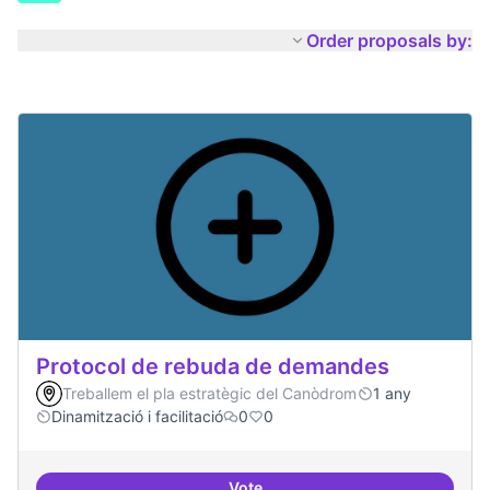
Order proposals by:
Protocol de rebuda de demandes
Treballem el pla estratègic del Canòdrom
1 any
Dinamització i facilitació
0
0
Vote