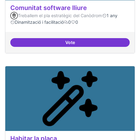
Comunitat software lliure
Treballem el pla estratègic del Canòdrom
1 any
Dinamització i facilitació
0
0
Vote
Comunitat software lliure
Habitar la plaça