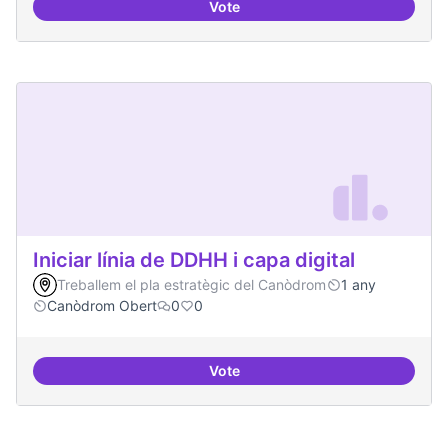
Vote
Mapeig d'experiències
Iniciar línia de DDHH i capa digital
Treballem el pla estratègic del Canòdrom
1 any
Canòdrom Obert
0
0
Vote
Iniciar línia de DDHH i capa digita