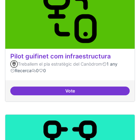
Pilot guifinet com infraestructura
Treballem el pla estratègic del Canòdrom
1 any
Recerca
0
0
Vote
Pilot guifinet com infraestructur