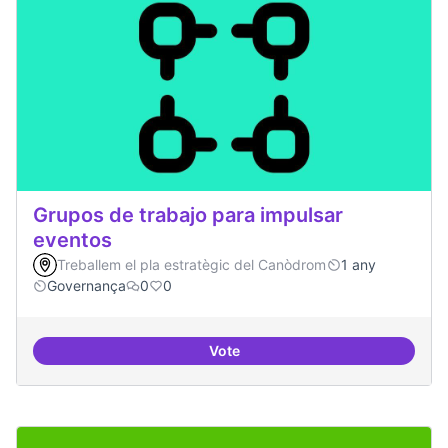
Grupos de trabajo para impulsar
eventos
Treballem el pla estratègic del Canòdrom
1 any
Governança
0
0
Vote
Grupos de trabajo para impulsar