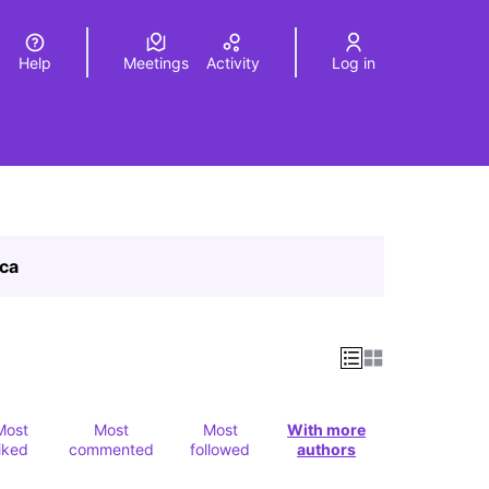
Help
Meetings
Activity
Log in
a
Elegir el idioma
Choose language
ica
Most
Most
Most
With more
liked
commented
followed
authors