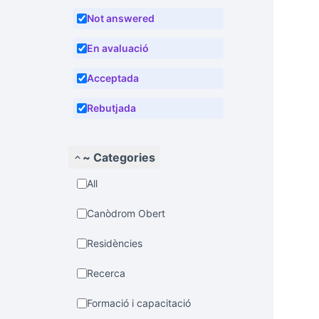
Not answered
En avaluació
Acceptada
Rebutjada
~ Categories
All
Canòdrom Obert
Residències
Recerca
Formació i capacitació