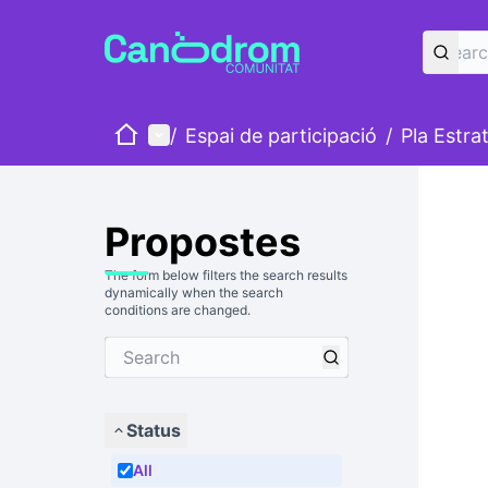
Home
Main menu
/
Espai de participació
/
Pla Estra
Propostes
The form below filters the search results
dynamically when the search
conditions are changed.
Status
All