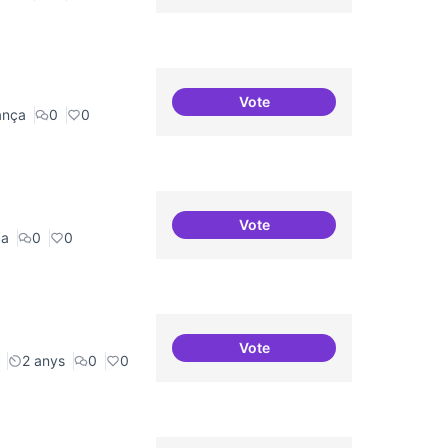
Vote
decidim.canodrom
ança
0
0
Vote
Pilot guifinet nivell ciutat
ca
0
0
Vote
Programa cultural a nivell de
2 anys
0
0