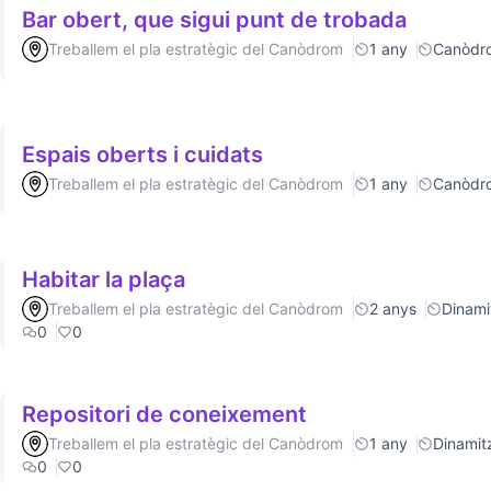
Bar obert, que sigui punt de trobada
Treballem el pla estratègic del Canòdrom
1 any
Canòdr
Espais oberts i cuidats
Treballem el pla estratègic del Canòdrom
1 any
Canòdr
Habitar la plaça
Treballem el pla estratègic del Canòdrom
2 anys
Dinamit
0
0
Repositori de coneixement
Treballem el pla estratègic del Canòdrom
1 any
Dinamitz
0
0