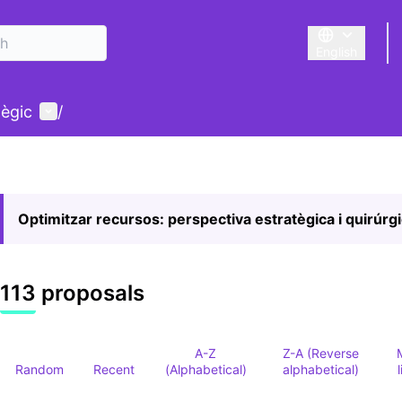
English
Triar la llengu
User menu
tègic
/
Optimitzar recursos: perspectiva estratègica i quirúrg
113 proposals
A-Z
Z-A (Reverse
Random
Recent
(Alphabetical)
alphabetical)