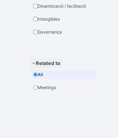
Dinamització i facilitació
Intangibles
Governança
Related to
All
Meetings