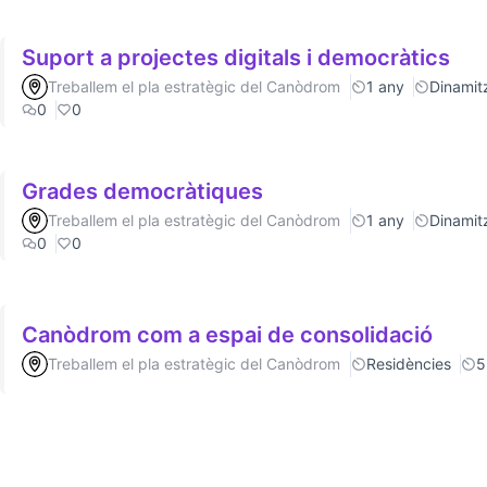
Suport a projectes digitals i democràtics
Treballem el pla estratègic del Canòdrom
1 any
Dinamitz
0
0
Grades democràtiques
Treballem el pla estratègic del Canòdrom
1 any
Dinamitz
0
0
Canòdrom com a espai de consolidació
Treballem el pla estratègic del Canòdrom
Residències
5