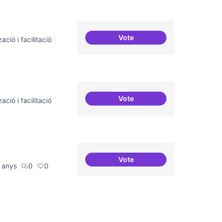
Vote
ació i facilitació
Suport a projectes digitals i
Vote
ació i facilitació
Grades democràtiques
Vote
Canòdrom com a espai de co
 anys
0
0