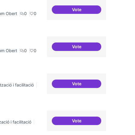
Vote
Bar obert, que sigui punt de
om Obert
0
0
Vote
Espais oberts i cuidats
om Obert
0
0
Vote
zació i facilitació
Habitar la plaça
Vote
ació i facilitació
Repositori de coneixement