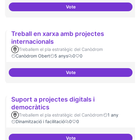
Vote
Cultura digital i tradicional
Treball en xarxa amb projectes
internacionals
Treballem el pla estratègic del Canòdrom
Canòdrom Obert
5 anys
0
0
Vote
Treball en xarxa amb projectes i
Suport a projectes digitals i
democràtics
Treballem el pla estratègic del Canòdrom
1 any
Dinamització i facilitació
0
0
Vote