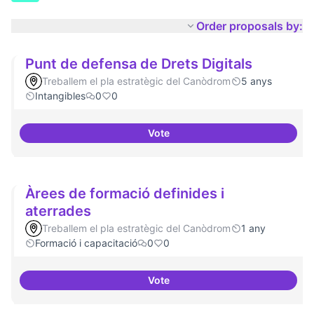
Order proposals by:
Punt de defensa de Drets Digitals
Treballem el pla estratègic del Canòdrom
5 anys
Intangibles
0
0
Vote
Punt de defensa de Drets Digital
Àrees de formació definides i
aterrades
Treballem el pla estratègic del Canòdrom
1 any
Formació i capacitació
0
0
Vote
Àrees de formació definides i at