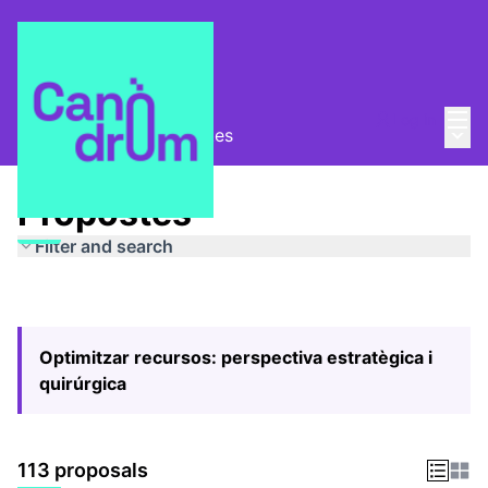
Mai
Log in
Main
Pla Estratègic
/
Propostes
Propostes
Filter and search
Optimitzar recursos: perspectiva estratègica i
quirúrgica
113 proposals