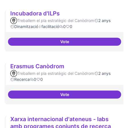
Incubadora d'ILPs
Treballem el pla estratègic del Canòdrom
2 anys
Dinamització i facilitació
0
0
Vote
Incubadora d'ILPs
Erasmus Canòdrom
Treballem el pla estratègic del Canòdrom
2 anys
Recerca
0
0
Vote
Erasmus Canòdrom
Xarxa internacional d'ateneus - labs
amb programes conjunts de recerca