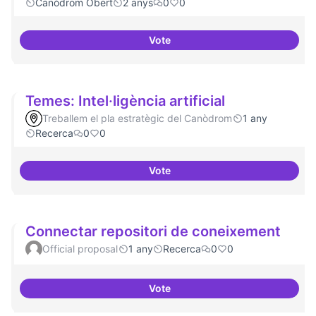
Canòdrom Obert
2 anys
0
0
Vote
Bar obert i dinamitzat
Temes: Intel·ligència artificial
Treballem el pla estratègic del Canòdrom
1 any
Recerca
0
0
Vote
Temes: Intel·ligència artificial
Connectar repositori de coneixement
Official proposal
1 any
Recerca
0
0
Vote
Connectar repositori de coneix