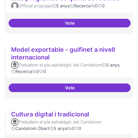
Official proposal
5 anys
Recerca
0
0
Vote
Xarxa internacional d'ateneus -
Model exportable - guifinet a nivell
internacional
Treballem el pla estratègic del Canòdrom
5 anys
Recerca
0
0
Vote
Model exportable - guifinet a niv
Cultura digital i tradicional
Treballem el pla estratègic del Canòdrom
Canòdrom Obert
5 anys
0
0