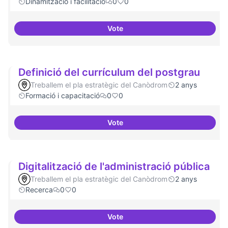
Dinamització i facilitació
0
0
Vote
ILP Drets Digitals
Definició del currículum del postgrau
Treballem el pla estratègic del Canòdrom
2 anys
Formació i capacitació
0
0
Vote
Definició del currículum del pos
Digitalització de l'administració pública
Treballem el pla estratègic del Canòdrom
2 anys
Recerca
0
0
Vote
Digitalització de l'administració 