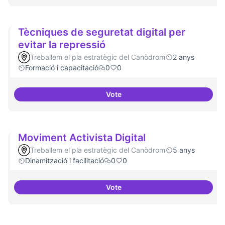
Tècniques de seguretat digital per
evitar la repressió
Treballem el pla estratègic del Canòdrom
2 anys
Formació i capacitació
0
0
Vote
Tècniques de seguretat digital pe
Moviment Activista Digital
Treballem el pla estratègic del Canòdrom
5 anys
Dinamització i facilitació
0
0
Vote
Moviment Activista Digital