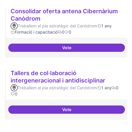
Consolidar oferta antena Cibernàrium
Canòdrom
Treballem el pla estratègic del Canòdrom
1 any
Formació i capacitació
0
0
Vote
Consolidar oferta antena Ciber
Tallers de col·laboració
intergeneracional i antidisciplinar
Treballem el pla estratègic del Canòdrom
1 any
0
0
Vote
Tallers de col·laboració intergene