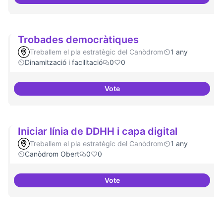
Suport a projectes digitals i dem
Trobades democràtiques
Treballem el pla estratègic del Canòdrom
1 any
Dinamització i facilitació
0
0
Vote
Trobades democràtiques
Iniciar línia de DDHH i capa digital
Treballem el pla estratègic del Canòdrom
1 any
Canòdrom Obert
0
0
Vote
Iniciar línia de DDHH i capa digita