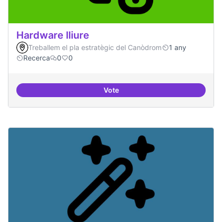
Hardware lliure
Treballem el pla estratègic del Canòdrom
1 any
Recerca
0
0
Vote
Hardware lliure