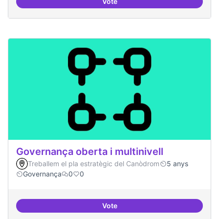
Vote
Grades democràtiques
Governança oberta i multinivell
Treballem el pla estratègic del Canòdrom
5 anys
Governança
0
0
Vote
Governança oberta i multinivell