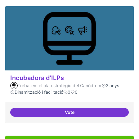
Incubadora d'ILPs
Treballem el pla estratègic del Canòdrom
2 anys
Dinamització i facilitació
0
0
Vote
Incubadora d'ILPs