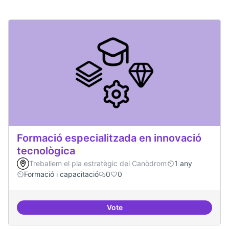
Formació especialitzada en innovació
tecnològica
Treballem el pla estratègic del Canòdrom
1 any
Formació i capacitació
0
0
Vote
Formació especialitzada en inno