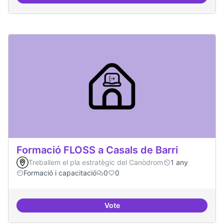
Formació FLOSS a Casals de Barri
Treballem el pla estratègic del Canòdrom
1 any
Formació i capacitació
0
0
Vote
Formació FLOSS a Casals de Barr