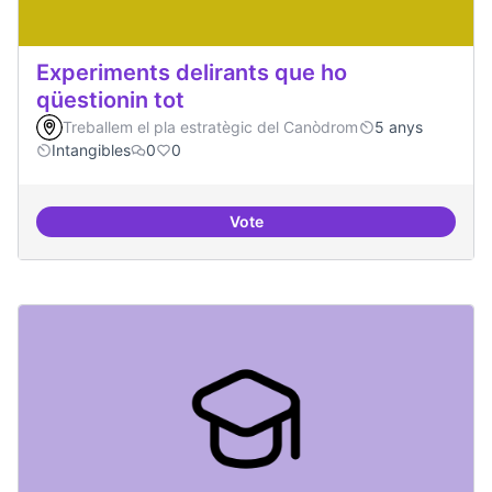
Experiments delirants que ho
qüestionin tot
Treballem el pla estratègic del Canòdrom
5 anys
Intangibles
0
0
Vote
Experiments delirants que ho qüe