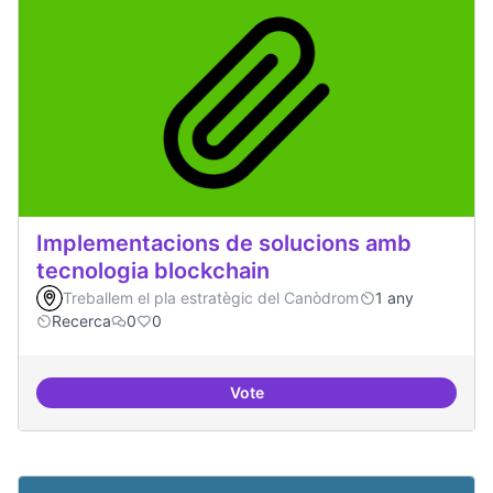
Implementacions de solucions amb
tecnologia blockchain
Treballem el pla estratègic del Canòdrom
1 any
Recerca
0
0
Vote
Implementacions de solucions a