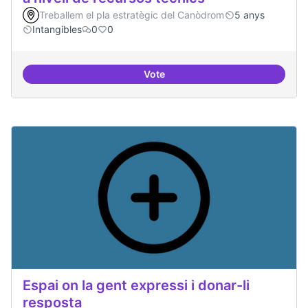
Treballem el pla estratègic del Canòdrom
5 anys
Intangibles
0
0
Vote
Espai punter en innovació tecnolò
Espai on la gent expressi i donar-li
resposta