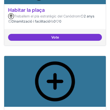
Habitar la plaça
Treballem el pla estratègic del Canòdrom
2 anys
Dinamització i facilitació
0
0
Vote
Habitar la plaça