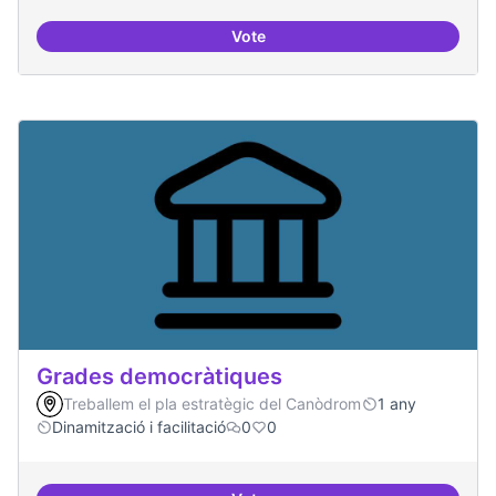
Vote
Grades Obertes
Grades democràtiques
Treballem el pla estratègic del Canòdrom
1 any
Dinamització i facilitació
0
0