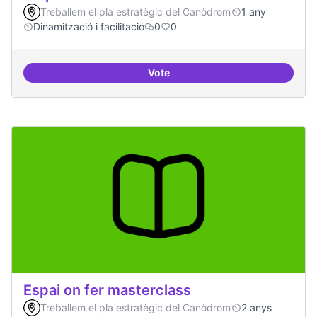
Treballem el pla estratègic del Canòdrom
1 any
Dinamització i facilitació
0
0
Vote
Espai on la gent expressi i donar
Espai on fer masterclass
Treballem el pla estratègic del Canòdrom
2 anys