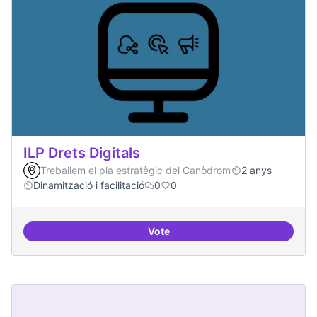
ILP Drets Digitals
Treballem el pla estratègic del Canòdrom
2 anys
Dinamització i facilitació
0
0
Vote
ILP Drets Digitals