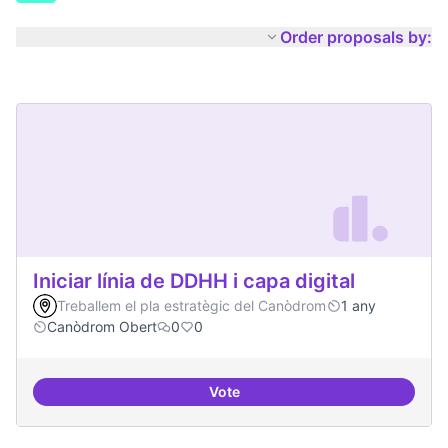
Order proposals by:
Iniciar línia de DDHH i capa digital
Treballem el pla estratègic del Canòdrom
1 any
Canòdrom Obert
0
0
Vote
Iniciar línia de DDHH i capa digita