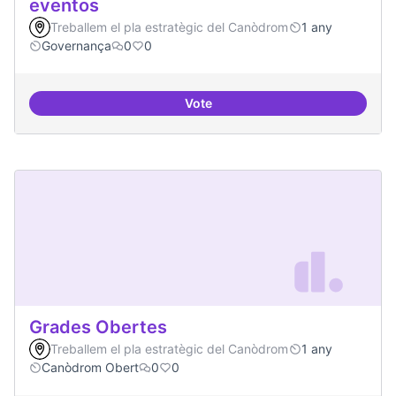
eventos
Treballem el pla estratègic del Canòdrom
1 any
Governança
0
0
Vote
Grupos de trabajo para impulsar
Grades Obertes
Treballem el pla estratègic del Canòdrom
1 any
Canòdrom Obert
0
0