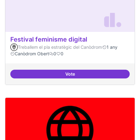
Festival feminisme digital
Treballem el pla estratègic del Canòdrom
1 any
Canòdrom Obert
0
0
Vote
Festival feminisme digital