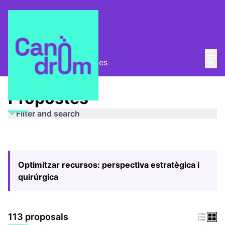
Mai
Log in
Main
Pla Estratègic
/
Propostes
Propostes
Filter and search
Optimitzar recursos: perspectiva estratègica i
quirúrgica
113 proposals