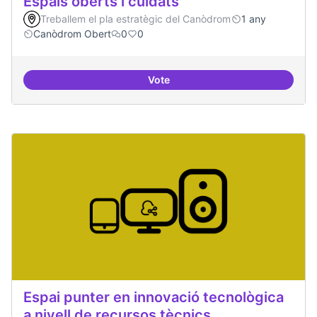
Espais oberts i cuidats
Treballem el pla estratègic del Canòdrom
1 any
Canòdrom Obert
0
0
Vote
Espais oberts i cuidats
Espai punter en innovació tecnològica
a nivell de recursos tècnics