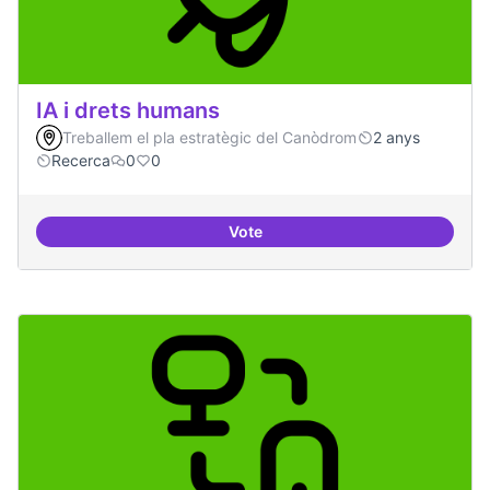
IA i drets humans
Treballem el pla estratègic del Canòdrom
2 anys
Recerca
0
0
Vote
IA i drets humans