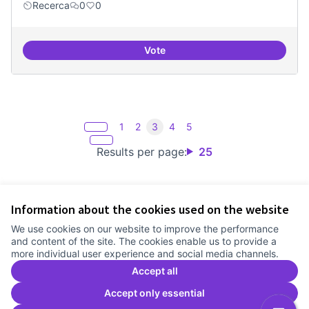
Recerca
0
0
Vote
Espai on fer masterclass
1
2
3
4
5
Results per page:
25
Information about the cookies used on the website
Terms of Service
We use cookies on our website to improve the performance
Cookie settings
and content of the site. The cookies enable us to provide a
Comunitat Canòdrom at Facebook
(External link)
Comunitat Canòdrom at Instagram
(External link)
Comunitat Canòdrom at YouTube
(External link)
English
more individual user experience and social media channels.
Triar la llengua
Elegir el idioma
Choose language
Accept all
Accept only essential