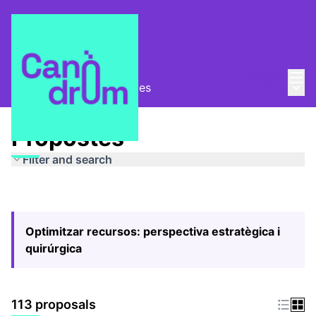
Mai
Log in
Main
Pla Estratègic
/
Propostes
Propostes
Filter and search
Optimitzar recursos: perspectiva estratègica i
quirúrgica
113 proposals