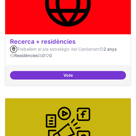
Recerca + residències
Treballem el pla estratègic del Canòdrom
2 anys
Residències
0
0
Vote
Recerca + residències