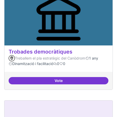
Trobades democràtiques
Treballem el pla estratègic del Canòdrom
1 any
Dinamització i facilitació
0
0
Vote
Trobades democràtiques