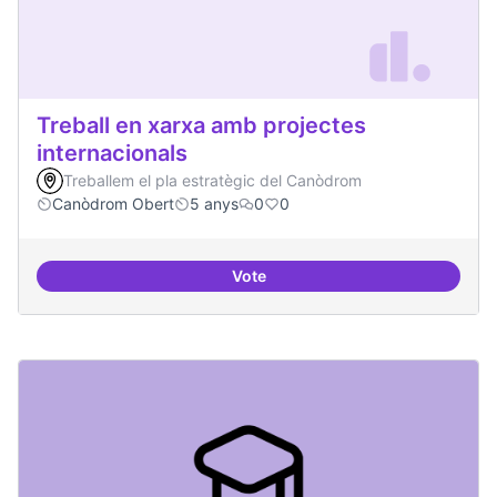
Treball en xarxa amb projectes
internacionals
Treballem el pla estratègic del Canòdrom
Canòdrom Obert
5 anys
0
0
Vote
Treball en xarxa amb projectes i