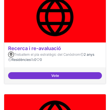
Recerca i re-avaluació
Treballem el pla estratègic del Canòdrom
2 anys
Residències
0
0
Vote
Recerca i re-avaluació