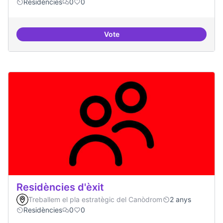
Residències
0
0
Vote
Residències i governança
Residències d'èxit
Treballem el pla estratègic del Canòdrom
2 anys
Residències
0
0