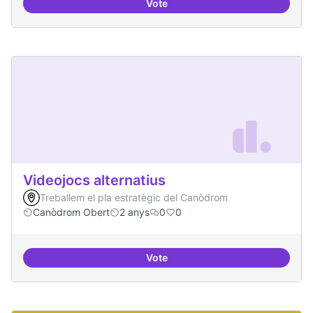
Vote
Xarxa internacional d'ateneus -
Videojocs alternatius
Treballem el pla estratègic del Canòdrom
Canòdrom Obert
2 anys
0
0
Vote
Videojocs alternatius