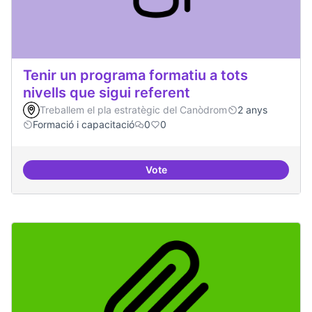
Tenir un programa formatiu a tots
nivells que sigui referent
Treballem el pla estratègic del Canòdrom
2 anys
Formació i capacitació
0
0
Vote
Tenir un programa formatiu a tots