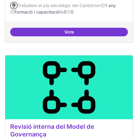
Treballem el pla estratègic del Canòdrom
1 any
Formació i capacitació
0
0
Vote
Sensibilització FLOSS
Revisió interna del Model de
Governança