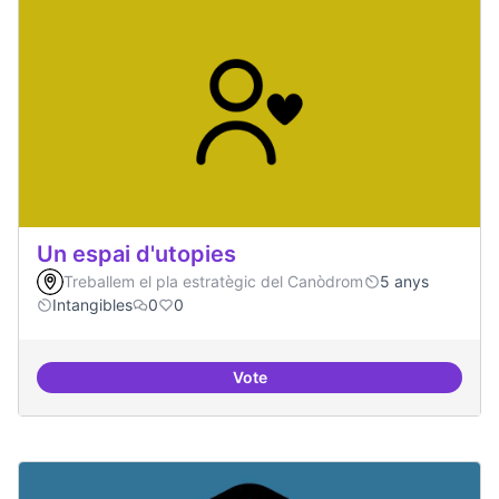
Un espai d'utopies
Treballem el pla estratègic del Canòdrom
5 anys
Intangibles
0
0
Vote
Un espai d'utopies