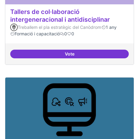
Tallers de col·laboració
intergeneracional i antidisciplinar
Treballem el pla estratègic del Canòdrom
1 any
Formació i capacitació
0
0
Vote
Tallers de col·laboració intergene