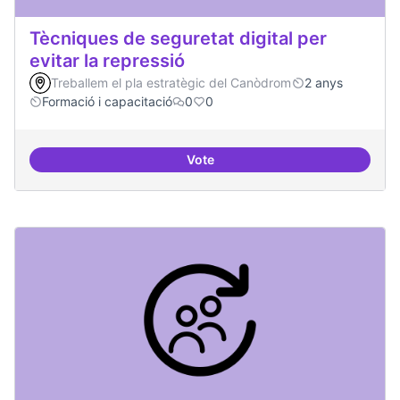
Tècniques de seguretat digital per
evitar la repressió
Treballem el pla estratègic del Canòdrom
2 anys
Formació i capacitació
0
0
Vote
Tècniques de seguretat digital per