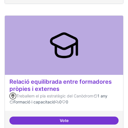
Relació equilibrada entre formadores
pròpies i externes
Treballem el pla estratègic del Canòdrom
1 any
Formació i capacitació
0
0
Vote
Relació equilibrada entre formad