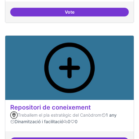
Vote
Residències d'èxit
Repositori de coneixement
Treballem el pla estratègic del Canòdrom
1 any
Dinamització i facilitació
0
0