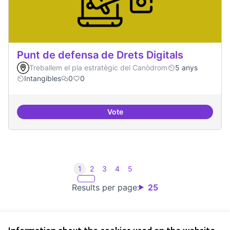
Punt de defensa de Drets Digitals
Treballem el pla estratègic del Canòdrom
5 anys
Intangibles
0
0
Vote
Punt de defensa de Drets Digitals
1
2
3
4
5
Results per page:
25