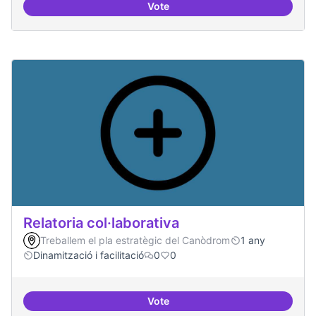
Vote
Repositori de coneixement
Relatoria col·laborativa
Treballem el pla estratègic del Canòdrom
1 any
Dinamització i facilitació
0
0
Vote
Relatoria col·laborativa