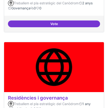
Treballem el pla estratègic del Canòdrom
2 anys
Governança
0
0
Vote
Revisió interna del Model de Go
Residències i governança
Treballem el pla estratègic del Canòdrom
1 any