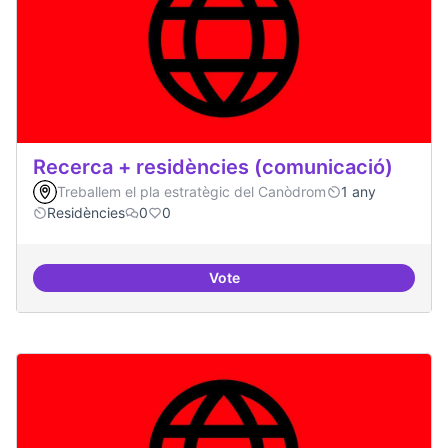
Recerca + residències (comunicació)
Treballem el pla estratègic del Canòdrom
1 any
Residències
0
0
Vote
Recerca + residències (comunica