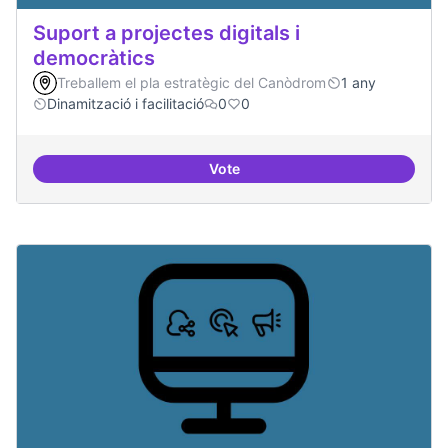
Suport a projectes digitals i
democràtics
Treballem el pla estratègic del Canòdrom
1 any
Dinamització i facilitació
0
0
Vote
Suport a projectes digitals i dem