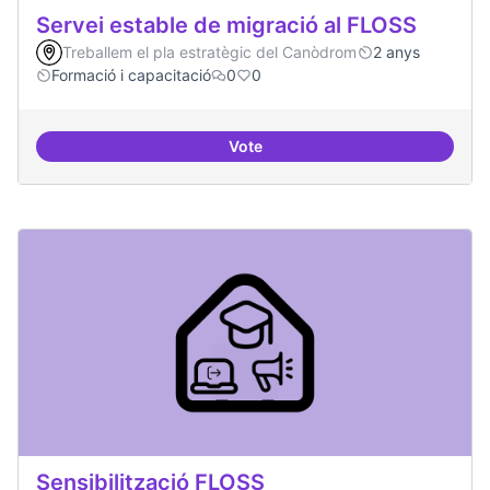
Servei estable de migració al FLOSS
Treballem el pla estratègic del Canòdrom
2 anys
Formació i capacitació
0
0
Vote
Servei estable de migració al FL
Sensibilització FLOSS