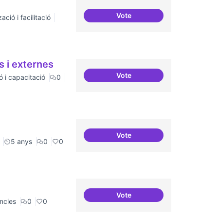
Vote
ació i facilitació
Relatoria col·laborativa
s i externes
Vote
ó i capacitació
0
Relació equilibrada entre fo
Vote
Refugi en cas d'un tall a inte
5 anys
0
0
Vote
Recerca i re-avaluació
ncies
0
0