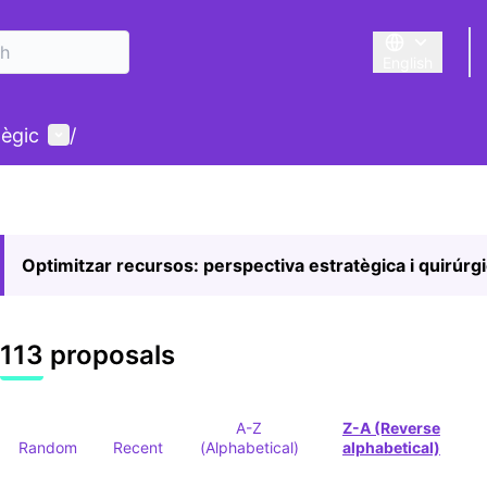
English
Triar la llengu
User menu
tègic
/
Optimitzar recursos: perspectiva estratègica i quirúrg
113 proposals
A-Z
Z-A (Reverse
Random
Recent
(Alphabetical)
alphabetical)