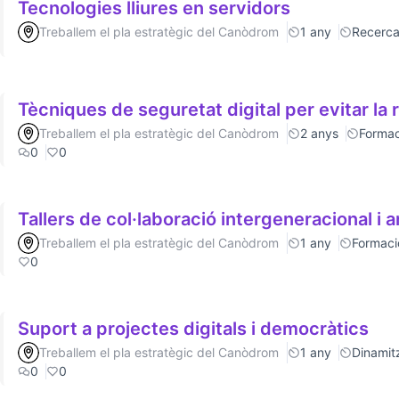
Tecnologies lliures en servidors
Treballem el pla estratègic del Canòdrom
1 any
Recerc
Tècniques de seguretat digital per evitar la 
Treballem el pla estratègic del Canòdrom
2 anys
Formac
0
0
Tallers de col·laboració intergeneracional i a
Treballem el pla estratègic del Canòdrom
1 any
Formaci
0
Suport a projectes digitals i democràtics
Treballem el pla estratègic del Canòdrom
1 any
Dinamitz
0
0