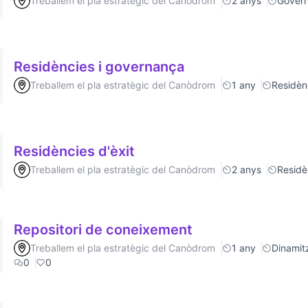
Treballem el pla estratègic del Canòdrom
2 anys
Gover
Residències i governança
Treballem el pla estratègic del Canòdrom
1 any
Residèn
Residències d'èxit
Treballem el pla estratègic del Canòdrom
2 anys
Residè
Repositori de coneixement
Treballem el pla estratègic del Canòdrom
1 any
Dinamitz
0
0