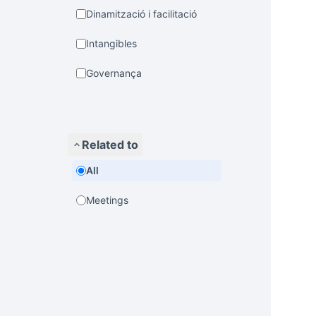
Dinamització i facilitació
Intangibles
Governança
Related to
All
Meetings