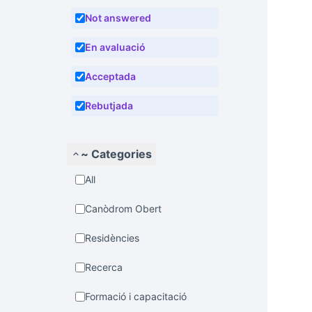
Not answered
En avaluació
Acceptada
Rebutjada
~ Categories
All
Canòdrom Obert
Residències
Recerca
Formació i capacitació