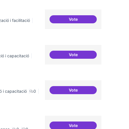
Vote
ació i facilitació
Suport a projectes digitals i
Vote
ió i capacitació
Servei estable de migració a
Vote
ó i capacitació
0
Sensibilització FLOSS
Vote
Revisió interna del Model d