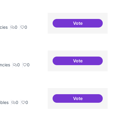
Vote
Recerca + residències (com
cies
0
0
Vote
Recerca + residències
ncies
0
0
Vote
Punt de defensa de Drets Dig
ibles
0
0