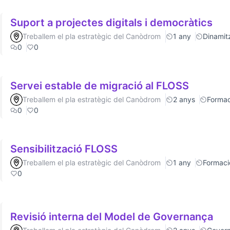
Suport a projectes digitals i democràtics
Treballem el pla estratègic del Canòdrom
1 any
Dinamitz
0
0
Servei estable de migració al FLOSS
Treballem el pla estratègic del Canòdrom
2 anys
Formac
0
0
Sensibilització FLOSS
Treballem el pla estratègic del Canòdrom
1 any
Formaci
0
Revisió interna del Model de Governança