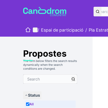
Home
Main menu
/
Espai de participació
/
Pla Estra
Propostes
The form below filters the search results
dynamically when the search
conditions are changed.
Status
All