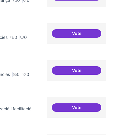
nança
0
0
Vote
Residències i governança
cies
0
0
Vote
Residències d'èxit
ncies
0
0
Vote
ació i facilitació
Repositori de coneixement