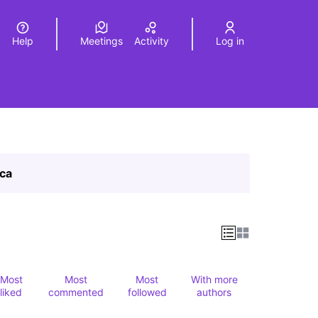
Help
Meetings
Activity
Log in
a
Elegir el idioma
Choose language
ica
Most
Most
Most
With more
liked
commented
followed
authors