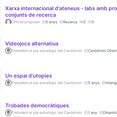
Xarxa internacional d'ateneus - labs amb p
conjunts de recerca
Official proposal
5 anys
Recerca
0
0
Videojocs alternatius
Treballem el pla estratègic del Canòdrom
Canòdrom Obert
Un espai d'utopies
Treballem el pla estratègic del Canòdrom
5 anys
Intang
Trobades democràtiques
Treballem el pla estratègic del Canòdrom
1 any
Dinamitz