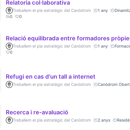
Relatoria col·laborativa
Treballem el pla estratègic del Canòdrom
1 any
Dinamitz
0
0
Relació equilibrada entre formadores pròpie
Treballem el pla estratègic del Canòdrom
1 any
Formaci
0
Refugi en cas d'un tall a internet
Treballem el pla estratègic del Canòdrom
Canòdrom Obert
Recerca i re-avaluació
Treballem el pla estratègic del Canòdrom
2 anys
Residè