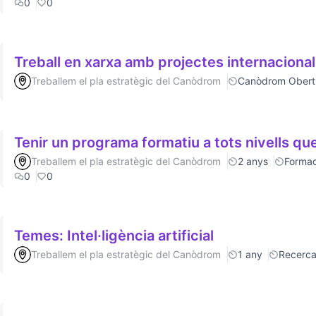
0
0
Treball en xarxa amb projectes internaciona
Treballem el pla estratègic del Canòdrom
Canòdrom Obert
Tenir un programa formatiu a tots nivells que
Treballem el pla estratègic del Canòdrom
2 anys
Formac
0
0
Temes: Intel·ligència artificial
Treballem el pla estratègic del Canòdrom
1 any
Recerc