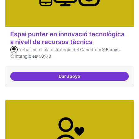
Espai punter en innovació tecnològica
a nivell de recursos tècnics
Treballem el pla estratègic del Canòdrom
5 anys
Intangibles
0
0
Dar apoyo
Espai punter en innovació tecnolò