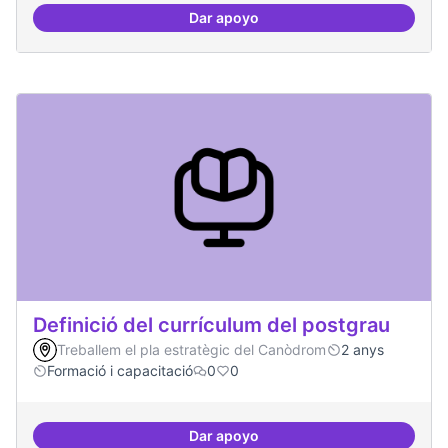
Dar apoyo
Tècniques de seguretat digital per
Definició del currículum del postgrau
Treballem el pla estratègic del Canòdrom
2 anys
Formació i capacitació
0
0
Dar apoyo
Definició del currículum del pos