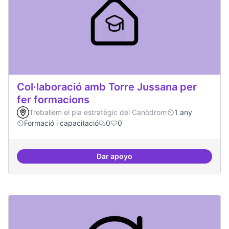
Col·laboració amb Torre Jussana per
fer formacions
Treballem el pla estratègic del Canòdrom
1 any
Formació i capacitació
0
0
Dar apoyo
Col·laboració amb Torre Jussana