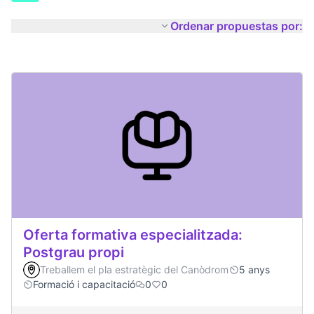
Ordenar propuestas por:
Oferta formativa especialitzada:
Postgrau propi
Treballem el pla estratègic del Canòdrom
5 anys
Formació i capacitació
0
0