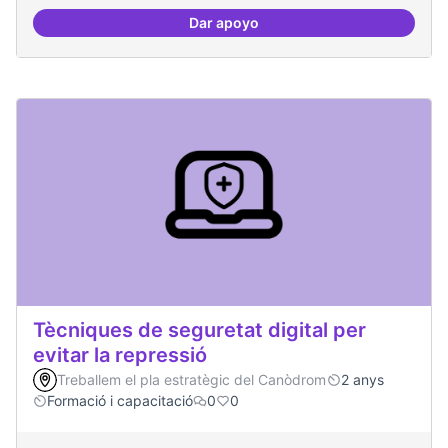
Dar apoyo
Oferta formativa especialitzada:
Tècniques de seguretat digital per
evitar la repressió
Treballem el pla estratègic del Canòdrom
2 anys
Formació i capacitació
0
0