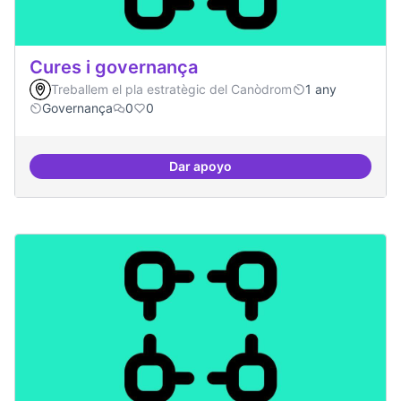
Cures i governança
Treballem el pla estratègic del Canòdrom
1 any
Governança
0
0
Dar apoyo
Cures i governança