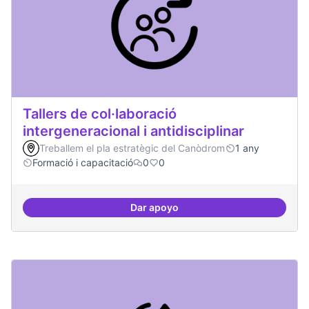
Tallers de col·laboració
intergeneracional i antidisciplinar
Treballem el pla estratègic del Canòdrom
1 any
Formació i capacitació
0
0
Dar apoyo
Tallers de col·laboració intergene