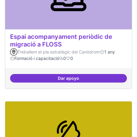
Espai acompanyament periòdic de
migració a FLOSS
Treballem el pla estratègic del Canòdrom
1 any
Formació i capacitació
0
0
Dar apoyo
Espai acompanyament periòdic d