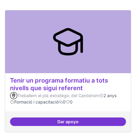
Tenir un programa formatiu a tots
nivells que sigui referent
Treballem el pla estratègic del Canòdrom
2 anys
Formació i capacitació
0
0
Dar apoyo
Tenir un programa formatiu a tots