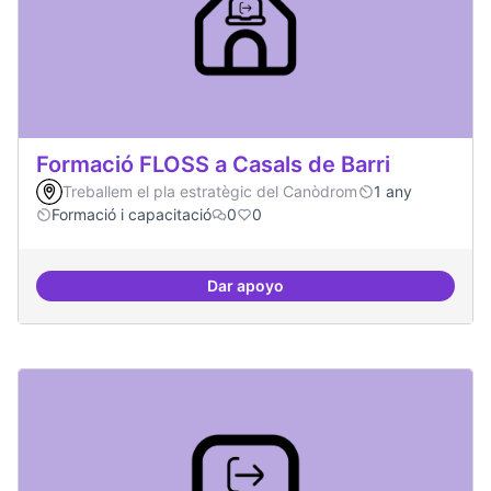
Formació FLOSS a Casals de Barri
Treballem el pla estratègic del Canòdrom
1 any
Formació i capacitació
0
0
Dar apoyo
Formació FLOSS a Casals de Barr