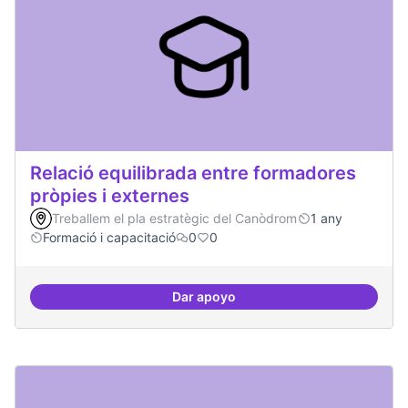
Relació equilibrada entre formadores
pròpies i externes
Treballem el pla estratègic del Canòdrom
1 any
Formació i capacitació
0
0
Dar apoyo
Relació equilibrada entre formad