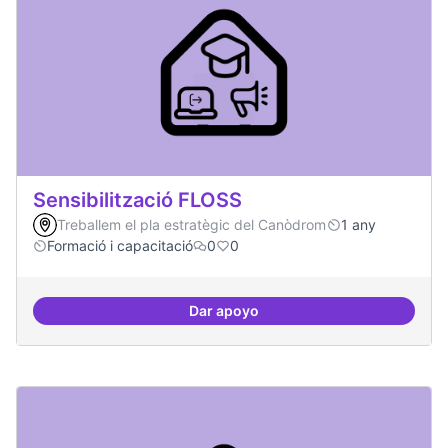
Sensibilització FLOSS
Treballem el pla estratègic del Canòdrom
1 any
Formació i capacitació
0
0
Dar apoyo
Sensibilització FLOSS