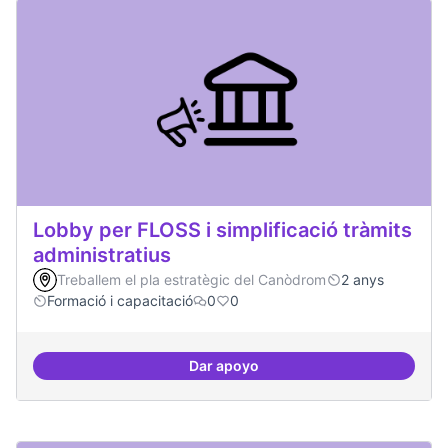
Lobby per FLOSS i simplificació tràmits
administratius
Treballem el pla estratègic del Canòdrom
2 anys
Formació i capacitació
0
0
Dar apoyo
Lobby per FLOSS i simplificació 