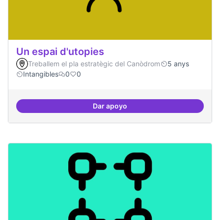
Un espai d'utopies
Treballem el pla estratègic del Canòdrom
5 anys
Intangibles
0
0
Dar apoyo
Un espai d'utopies