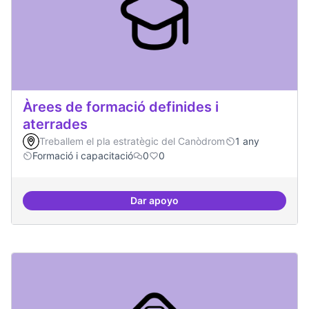
Àrees de formació definides i
aterrades
Treballem el pla estratègic del Canòdrom
1 any
Formació i capacitació
0
0
Dar apoyo
Àrees de formació definides i at