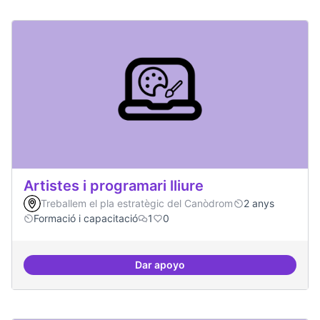
Artistes i programari lliure
Treballem el pla estratègic del Canòdrom
2 anys
Formació i capacitació
1
0
Dar apoyo
Artistes i programari lliure