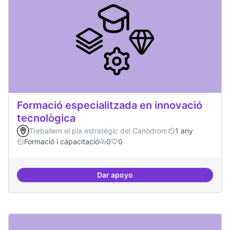
Formació especialitzada en innovació
tecnològica
Treballem el pla estratègic del Canòdrom
1 any
Formació i capacitació
0
0
Dar apoyo
Formació especialitzada en inno