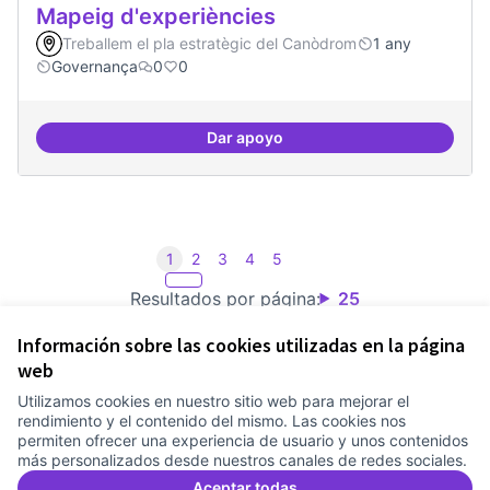
Mapeig d'experiències
Treballem el pla estratègic del Canòdrom
1 any
Governança
0
0
Dar apoyo
Mapeig d'experiències
1
2
3
4
5
Resultados por página:
25
Información sobre las cookies utilizadas en la página
web
Utilizamos cookies en nuestro sitio web para mejorar el
Términos y condiciones de uso
rendimiento y el contenido del mismo. Las cookies nos
Configuración de cookies
permiten ofrecer una experiencia de usuario y unos contenidos
Comunitat Canòdrom en Facebook
(Link extern)
Comunitat Canòdrom en Instagram
(Link extern)
Comunitat Canòdrom en YouTube
(Link extern)
Castellano
más personalizados desde nuestros canales de redes sociales.
Triar la llengua
Elegir el idioma
Choose language
Aceptar todas