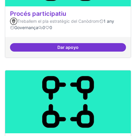
Procés participatiu
Treballem el pla estratègic del Canòdrom
1 any
Governança
0
0
Dar apoyo
Procés participatiu