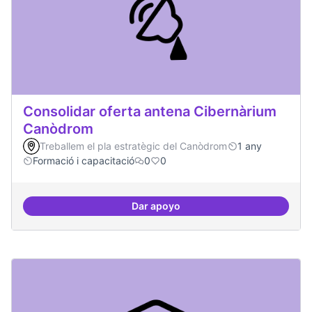
Consolidar oferta antena Cibernàrium
Canòdrom
Treballem el pla estratègic del Canòdrom
1 any
Formació i capacitació
0
0
Dar apoyo
Consolidar oferta antena Ciber