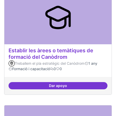
Establir les àrees o temàtiques de
formació del Canòdrom
Treballem el pla estratègic del Canòdrom
1 any
Formació i capacitació
0
0
Dar apoyo
Establir les àrees o temàtiques 