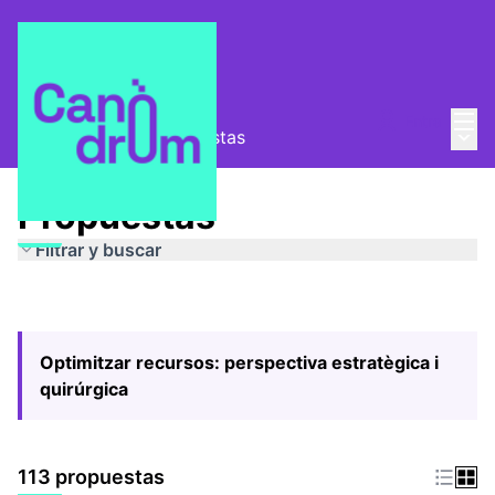
Menú
Entra
Menú 
Pla Estratègic
/
Propuestas
Propuestas
Filtrar y buscar
Optimitzar recursos: perspectiva estratègica i
quirúrgica
113 propuestas