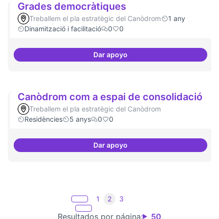
Grades democràtiques
Treballem el pla estratègic del Canòdrom
1 any
Dinamització i facilitació
0
0
Dar apoyo
Grades democràtiques
Canòdrom com a espai de consolidació
Treballem el pla estratègic del Canòdrom
Residències
5 anys
0
0
Dar apoyo
Canòdrom com a espai de conso
1
2
3
Resultados por página:
50