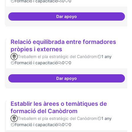
Formació i capacitació
0
0
Dar apoyo
Formacions en la conscienciació 
Relació equilibrada entre formadores
pròpies i externes
Treballem el pla estratègic del Canòdrom
1 any
Formació i capacitació
0
0
Dar apoyo
Relació equilibrada entre formad
Establir les àrees o temàtiques de
formació del Canòdrom
Treballem el pla estratègic del Canòdrom
1 any
Formació i capacitació
0
0