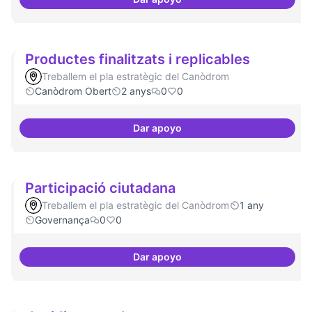
Actividades vinculadas a la gov
Productes finalitzats i replicables
Treballem el pla estratègic del Canòdrom
Canòdrom Obert
2 anys
0
0
Dar apoyo
Productes finalitzats i replicable
Participació ciutadana
Treballem el pla estratègic del Canòdrom
1 any
Governança
0
0
Dar apoyo
Participació ciutadana