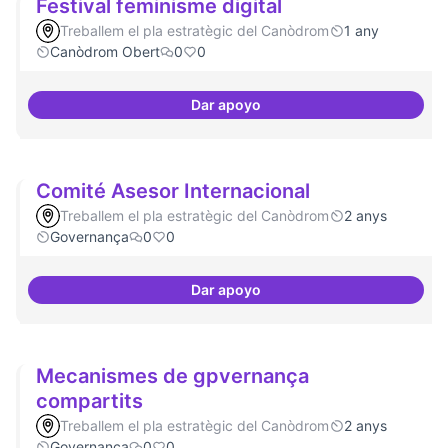
Festival feminisme digital
Treballem el pla estratègic del Canòdrom
1 any
Canòdrom Obert
0
0
Dar apoyo
Festival feminisme digital
Comité Asesor Internacional
Treballem el pla estratègic del Canòdrom
2 anys
Governança
0
0
Dar apoyo
Comité Asesor Internacional
Mecanismes de gpvernança
compartits
Treballem el pla estratègic del Canòdrom
2 anys
Governança
0
0