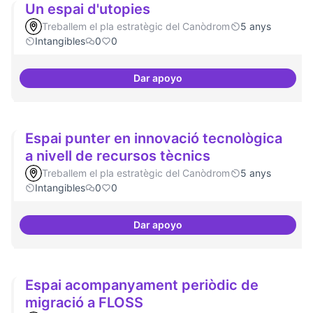
Un espai d'utopies
Treballem el pla estratègic del Canòdrom
5 anys
Intangibles
0
0
Dar apoyo
Un espai d'utopies
Espai punter en innovació tecnològica
a nivell de recursos tècnics
Treballem el pla estratègic del Canòdrom
5 anys
Intangibles
0
0
Dar apoyo
Espai punter en innovació tecnol
Espai acompanyament periòdic de
migració a FLOSS