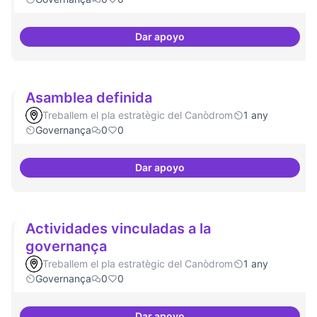
Dar apoyo
Mecanismes de gpvernança com
Asamblea definida
Treballem el pla estratègic del Canòdrom
1 any
Governança
0
0
Dar apoyo
Asamblea definida
Actividades vinculadas a la
governança
Treballem el pla estratègic del Canòdrom
1 any
Governança
0
0
Dar apoyo