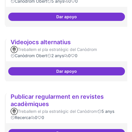
Canòdrom Obert
5 anys
0
0
Dar apoyo
Presència internacional
Videojocs alternatius
Treballem el pla estratègic del Canòdrom
Canòdrom Obert
2 anys
0
0
Dar apoyo
Videojocs alternatius
Publicar regularment en revistes
acadèmiques
Treballem el pla estratègic del Canòdrom
5 anys
Recerca
0
0