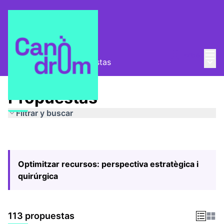
Menú
Entra
Menú 
Pla Estratègic
/
Propuestas
Propuestas
Filtrar y buscar
Optimitzar recursos: perspectiva estratègica i
quirúrgica
113 propuestas