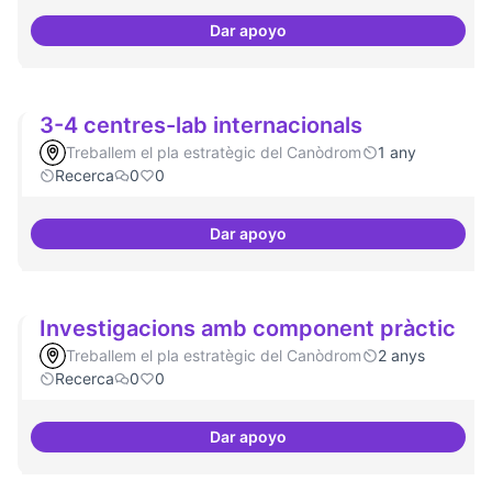
Dar apoyo
Programa cultural a nivell de ciu
3-4 centres-lab internacionals
Treballem el pla estratègic del Canòdrom
1 any
Recerca
0
0
Dar apoyo
3-4 centres-lab internacionals
Investigacions amb component pràctic
Treballem el pla estratègic del Canòdrom
2 anys
Recerca
0
0
Dar apoyo
Investigacions amb component p