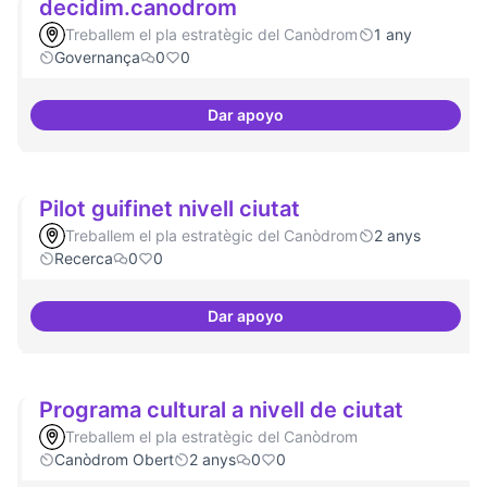
decidim.canodrom
Treballem el pla estratègic del Canòdrom
1 any
Governança
0
0
Dar apoyo
decidim.canodrom
Pilot guifinet nivell ciutat
Treballem el pla estratègic del Canòdrom
2 anys
Recerca
0
0
Dar apoyo
Pilot guifinet nivell ciutat
Programa cultural a nivell de ciutat
Treballem el pla estratègic del Canòdrom
Canòdrom Obert
2 anys
0
0