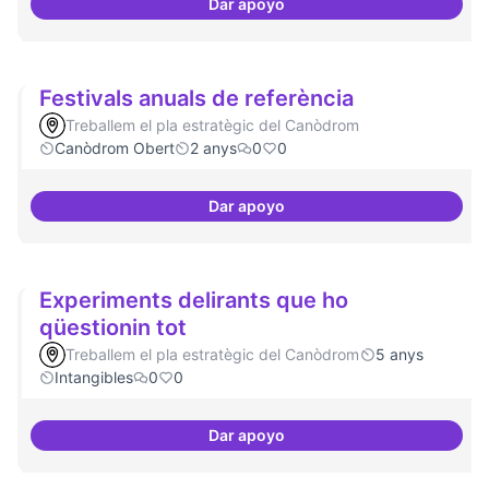
Dar apoyo
Publicar regularment en revist
Festivals anuals de referència
Treballem el pla estratègic del Canòdrom
Canòdrom Obert
2 anys
0
0
Dar apoyo
Festivals anuals de referència
Experiments delirants que ho
qüestionin tot
Treballem el pla estratègic del Canòdrom
5 anys
Intangibles
0
0
Dar apoyo
Experiments delirants que ho qüe