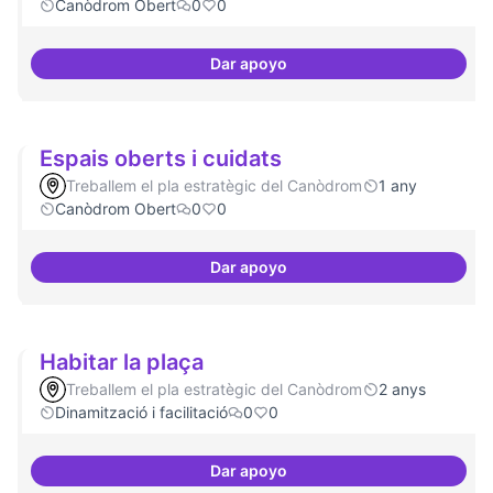
Canòdrom Obert
0
0
Dar apoyo
Bar obert, que sigui punt de tro
Espais oberts i cuidats
Treballem el pla estratègic del Canòdrom
1 any
Canòdrom Obert
0
0
Dar apoyo
Espais oberts i cuidats
Habitar la plaça
Treballem el pla estratègic del Canòdrom
2 anys
Dinamització i facilitació
0
0
Dar apoyo
Habitar la plaça