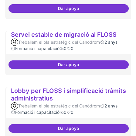
Dar apoyo
Establir les àrees o temàtiques
Servei estable de migració al FLOSS
Treballem el pla estratègic del Canòdrom
2 anys
Formació i capacitació
0
0
Dar apoyo
Servei estable de migració al FL
Lobby per FLOSS i simplificació tràmits
administratius
Treballem el pla estratègic del Canòdrom
2 anys
Formació i capacitació
0
0
Dar apoyo
Lobby per FLOSS i simplificació 