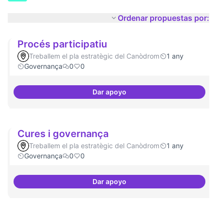
Ordenar propuestas por:
Procés participatiu
Treballem el pla estratègic del Canòdrom
1 any
Governança
0
0
Dar apoyo
Procés participatiu
Cures i governança
Treballem el pla estratègic del Canòdrom
1 any
Governança
0
0
Dar apoyo
Cures i governança