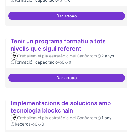
Formació i capacitació
1
0
Dar apoyo
Artistes i programari lliure
Tenir un programa formatiu a tots
nivells que sigui referent
Treballem el pla estratègic del Canòdrom
2 anys
Formació i capacitació
0
0
Dar apoyo
Tenir un programa formatiu a tots
Implementacions de solucions amb
tecnologia blockchain
Treballem el pla estratègic del Canòdrom
1 any
Recerca
0
0