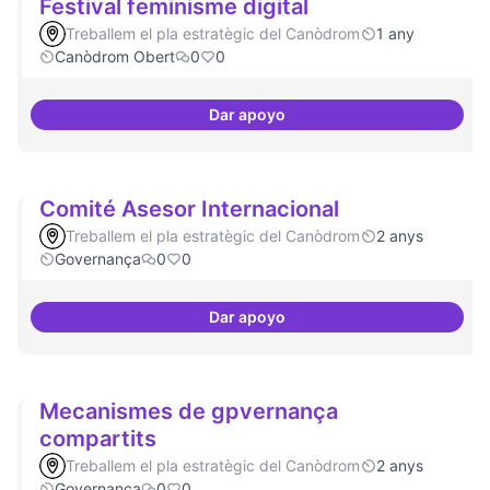
Festival feminisme digital
Treballem el pla estratègic del Canòdrom
1 any
Canòdrom Obert
0
0
Dar apoyo
Festival feminisme digital
Comité Asesor Internacional
Treballem el pla estratègic del Canòdrom
2 anys
Governança
0
0
Dar apoyo
Comité Asesor Internacional
Mecanismes de gpvernança
compartits
Treballem el pla estratègic del Canòdrom
2 anys
Governança
0
0