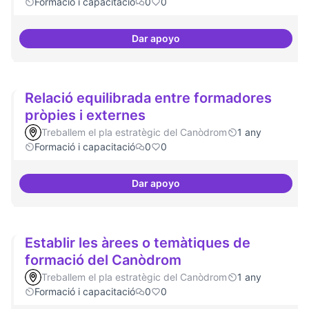
Formació i capacitació
0
0
Dar apoyo
Formacions en la conscienciació 
Relació equilibrada entre formadores
pròpies i externes
Treballem el pla estratègic del Canòdrom
1 any
Formació i capacitació
0
0
Dar apoyo
Relació equilibrada entre formad
Establir les àrees o temàtiques de
formació del Canòdrom
Treballem el pla estratègic del Canòdrom
1 any
Formació i capacitació
0
0