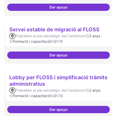
Dar apoyo
Establir les àrees o temàtiques
Servei estable de migració al FLOSS
Treballem el pla estratègic del Canòdrom
2 anys
Formació i capacitació
0
0
Dar apoyo
Servei estable de migració al FL
Lobby per FLOSS i simplificació tràmits
administratius
Treballem el pla estratègic del Canòdrom
2 anys
Formació i capacitació
0
0
Dar apoyo
Lobby per FLOSS i simplificació 