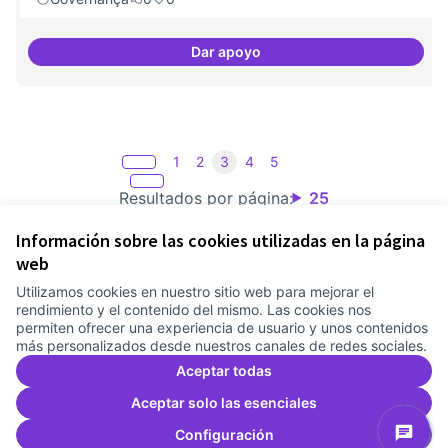
Dar apoyo
Mecanismes de gpvernança com
1
2
3
4
5
Resultados por página:
25
Información sobre las cookies utilizadas en la página
web
Utilizamos cookies en nuestro sitio web para mejorar el
Términos y condiciones de uso
rendimiento y el contenido del mismo. Las cookies nos
Configuración de cookies
permiten ofrecer una experiencia de usuario y unos contenidos
Comunitat Canòdrom en Facebook
(Link extern)
Comunitat Canòdrom en Instagram
(Link extern)
Comunitat Canòdrom en YouTube
(Link extern)
Castellano
más personalizados desde nuestros canales de redes sociales.
Triar la llengua
Elegir el idioma
Choose language
Aceptar todas
Aceptar solo las esenciales
Configuración
Co
(L
(Link extern)
Web creada con
software libre
.