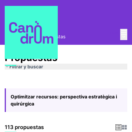
Menú
Entra
Menú 
Pla Estratègic
/
Propuestas
Propuestas
Filtrar y buscar
Optimitzar recursos: perspectiva estratègica i
quirúrgica
113 propuestas