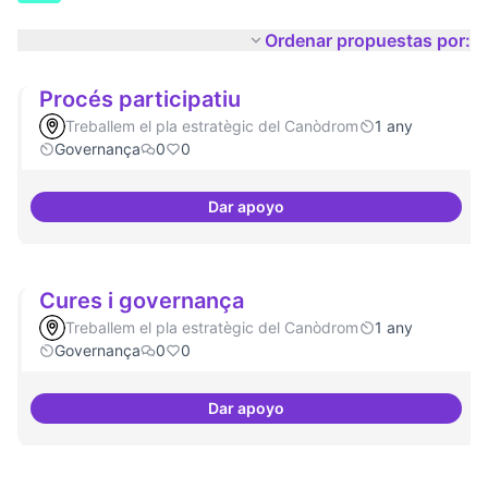
Ordenar propuestas por:
Procés participatiu
Treballem el pla estratègic del Canòdrom
1 any
Governança
0
0
Dar apoyo
Procés participatiu
Cures i governança
Treballem el pla estratègic del Canòdrom
1 any
Governança
0
0
Dar apoyo
Cures i governança