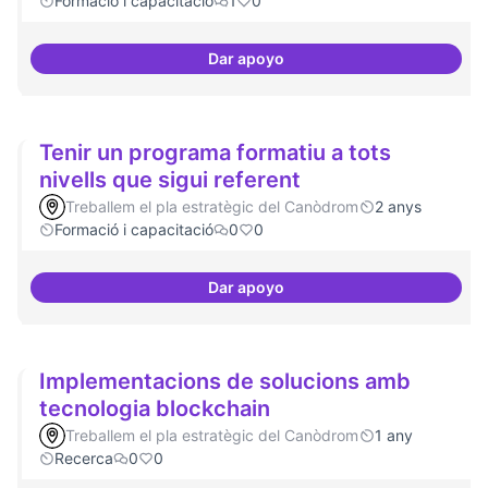
Formació i capacitació
1
0
Dar apoyo
Artistes i programari lliure
Tenir un programa formatiu a tots
nivells que sigui referent
Treballem el pla estratègic del Canòdrom
2 anys
Formació i capacitació
0
0
Dar apoyo
Tenir un programa formatiu a tots
Implementacions de solucions amb
tecnologia blockchain
Treballem el pla estratègic del Canòdrom
1 any
Recerca
0
0