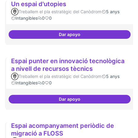
Un espai d'utopies
Treballem el pla estratègic del Canòdrom
5 anys
Intangibles
0
0
Dar apoyo
Un espai d'utopies
Espai punter en innovació tecnològica
a nivell de recursos tècnics
Treballem el pla estratègic del Canòdrom
5 anys
Intangibles
0
0
Dar apoyo
Espai punter en innovació tecnol
Espai acompanyament periòdic de
migració a FLOSS