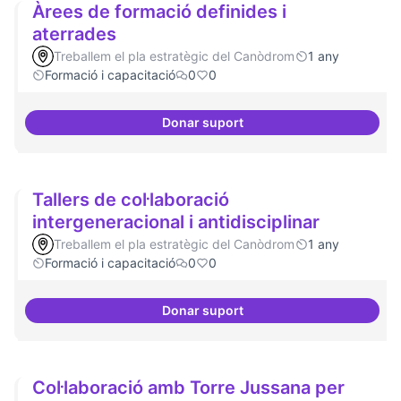
Àrees de formació definides i
aterrades
Treballem el pla estratègic del Canòdrom
1 any
Formació i capacitació
0
0
Donar suport
Àrees de formació definides i at
Tallers de col·laboració
intergeneracional i antidisciplinar
Treballem el pla estratègic del Canòdrom
1 any
Formació i capacitació
0
0
Donar suport
Tallers de col·laboració intergene
Col·laboració amb Torre Jussana per