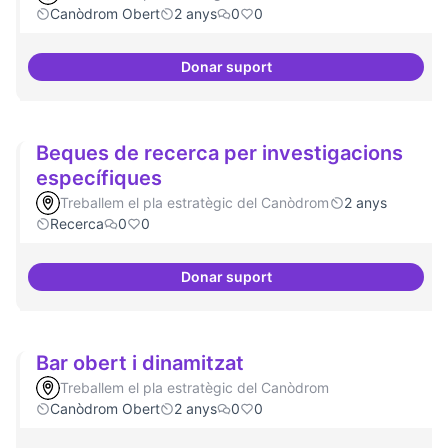
Canòdrom Obert
2 anys
0
0
Donar suport
Drets Humans i capa digital
Beques de recerca per investigacions
específiques
Treballem el pla estratègic del Canòdrom
2 anys
Recerca
0
0
Donar suport
Beques de recerca per investiga
Bar obert i dinamitzat
Treballem el pla estratègic del Canòdrom
Canòdrom Obert
2 anys
0
0