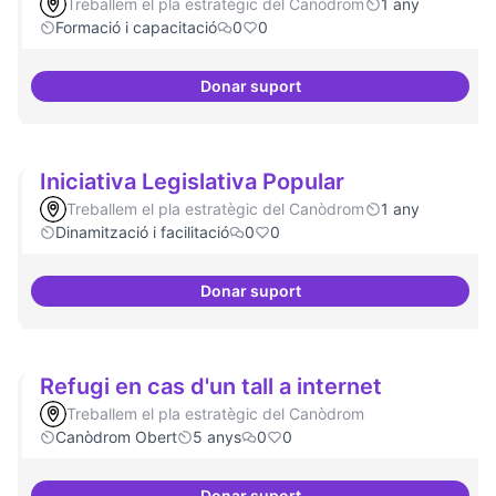
Treballem el pla estratègic del Canòdrom
1 any
Formació i capacitació
0
0
Donar suport
Consolidar oferta antena Ciber
Iniciativa Legislativa Popular
Treballem el pla estratègic del Canòdrom
1 any
Dinamització i facilitació
0
0
Donar suport
Iniciativa Legislativa Popular
Refugi en cas d'un tall a internet
Treballem el pla estratègic del Canòdrom
Canòdrom Obert
5 anys
0
0
Donar suport