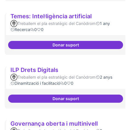
Temes: Intel·ligència artificial
Treballem el pla estratègic del Canòdrom
1 any
Recerca
0
0
Donar suport
Temes: Intel·ligència artificial
ILP Drets Digitals
Treballem el pla estratègic del Canòdrom
2 anys
Dinamització i facilitació
0
0
Donar suport
ILP Drets Digitals
Governança oberta i multinivell