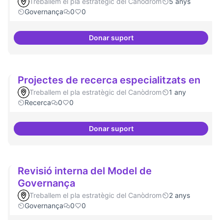
Treballem el pla estratègic del Canòdrom
5 anys
Governança
0
0
Donar suport
Governança oberta i multinivell
Projectes de recerca especialitzats en
Treballem el pla estratègic del Canòdrom
1 any
Recerca
0
0
Donar suport
Projectes de recerca especialitz
Revisió interna del Model de
Governança
Treballem el pla estratègic del Canòdrom
2 anys
Governança
0
0