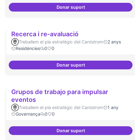
Donar suport
Dinamització de la participació
Recerca i re-avaluació
Treballem el pla estratègic del Canòdrom
2 anys
Residències
0
0
Donar suport
Recerca i re-avaluació
Grupos de trabajo para impulsar
eventos
Treballem el pla estratègic del Canòdrom
1 any
Governança
0
0
Donar suport
Grupos de trabajo para impulsar