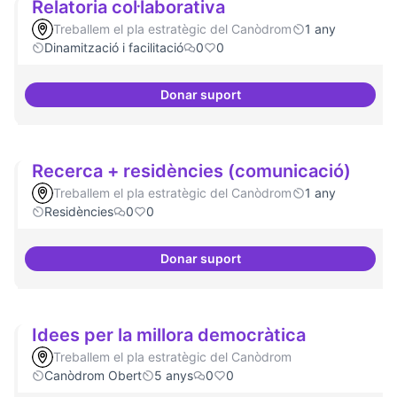
Relatoria col·laborativa
Treballem el pla estratègic del Canòdrom
1 any
Dinamització i facilitació
0
0
Donar suport
Relatoria col·laborativa
Recerca + residències (comunicació)
Treballem el pla estratègic del Canòdrom
1 any
Residències
0
0
Donar suport
Recerca + residències (comunic
Idees per la millora democràtica
Treballem el pla estratègic del Canòdrom
Canòdrom Obert
5 anys
0
0