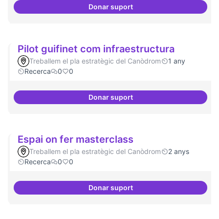
Donar suport
Bar obert i dinamitzat
Pilot guifinet com infraestructura
Treballem el pla estratègic del Canòdrom
1 any
Recerca
0
0
Donar suport
Pilot guifinet com infraestructur
Espai on fer masterclass
Treballem el pla estratègic del Canòdrom
2 anys
Recerca
0
0
Donar suport
Espai on fer masterclass