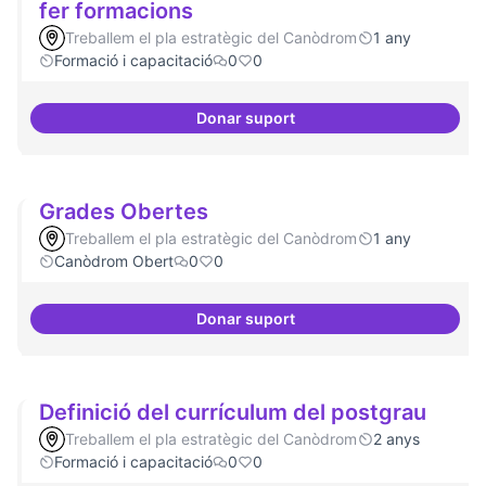
fer formacions
Treballem el pla estratègic del Canòdrom
1 any
Formació i capacitació
0
0
Donar suport
Col·laboració amb Torre Jussana
Grades Obertes
Treballem el pla estratègic del Canòdrom
1 any
Canòdrom Obert
0
0
Donar suport
Grades Obertes
Definició del currículum del postgrau
Treballem el pla estratègic del Canòdrom
2 anys
Formació i capacitació
0
0