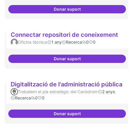
Donar suport
Definició del currículum del pos
Connectar repositori de coneixement
Oficina tècnica
1 any
Recerca
0
0
Donar suport
Connectar repositori de coneix
Digitalització de l'administració pública
Treballem el pla estratègic del Canòdrom
2 anys
Recerca
0
0
Donar suport
Digitalització de l'administració 