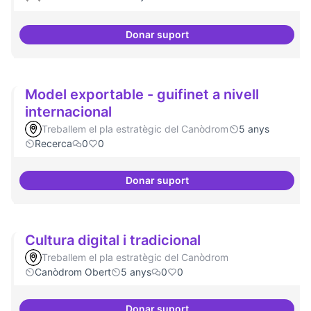
Donar suport
Xarxa internacional d'ateneus -
Model exportable - guifinet a nivell
internacional
Treballem el pla estratègic del Canòdrom
5 anys
Recerca
0
0
Donar suport
Model exportable - guifinet a niv
Cultura digital i tradicional
Treballem el pla estratègic del Canòdrom
Canòdrom Obert
5 anys
0
0
Donar suport