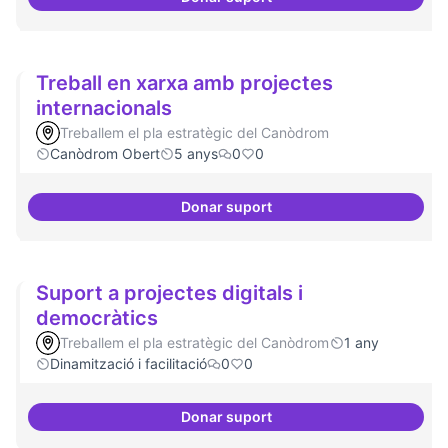
Cultura digital i tradicional
Treball en xarxa amb projectes
internacionals
Treballem el pla estratègic del Canòdrom
Canòdrom Obert
5 anys
0
0
Donar suport
Treball en xarxa amb projectes i
Suport a projectes digitals i
democràtics
Treballem el pla estratègic del Canòdrom
1 any
Dinamització i facilitació
0
0
Donar suport
Suport a projectes digitals i dem