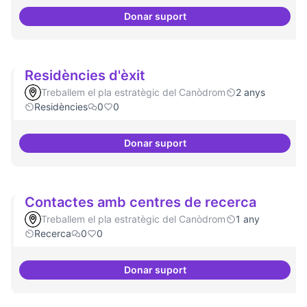
Donar suport
Revisió interna del Model de Go
Residències d'èxit
Treballem el pla estratègic del Canòdrom
2 anys
Residències
0
0
Donar suport
Residències d'èxit
Contactes amb centres de recerca
Treballem el pla estratègic del Canòdrom
1 any
Recerca
0
0
Donar suport
Contactes amb centres de recer