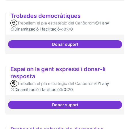
Trobades democràtiques
Treballem el pla estratègic del Canòdrom
1 any
Dinamització i facilitació
0
0
Donar suport
Trobades democràtiques
Espai on la gent expressi i donar-li
resposta
Treballem el pla estratègic del Canòdrom
1 any
Dinamització i facilitació
0
0
Donar suport
Espai on la gent expressi i donar