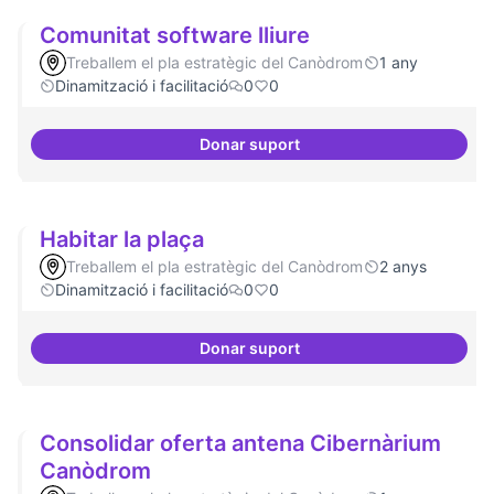
Comunitat software lliure
Treballem el pla estratègic del Canòdrom
1 any
Dinamització i facilitació
0
0
Donar suport
Comunitat software lliure
Habitar la plaça
Treballem el pla estratègic del Canòdrom
2 anys
Dinamització i facilitació
0
0
Donar suport
Habitar la plaça
Consolidar oferta antena Cibernàrium
Canòdrom