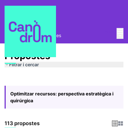
Menú
Entra
Menú 
Pla Estratègic
/
Propostes
Propostes
Filtrar i cercar
Optimitzar recursos: perspectiva estratègica i
quirúrgica
113 propostes