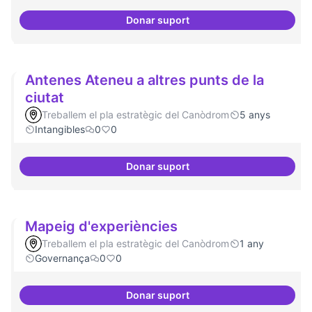
Donar suport
Idees per la millora democràtica
Antenes Ateneu a altres punts de la
ciutat
Treballem el pla estratègic del Canòdrom
5 anys
Intangibles
0
0
Donar suport
Antenes Ateneu a altres punts de 
Mapeig d'experiències
Treballem el pla estratègic del Canòdrom
1 any
Governança
0
0
Donar suport
Mapeig d'experiències