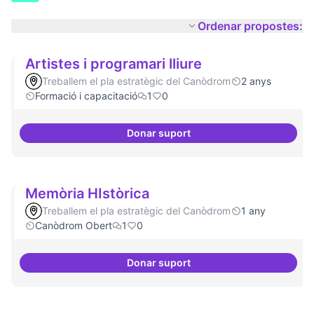
Ordenar propostes:
Artistes i programari lliure
Treballem el pla estratègic del Canòdrom
2 anys
Formació i capacitació
1
0
Donar suport
Artistes i programari lliure
Memòria HIstòrica
Treballem el pla estratègic del Canòdrom
1 any
Canòdrom Obert
1
0
Donar suport
Memòria HIstòrica