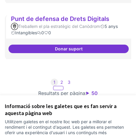
Punt de defensa de Drets Digitals
Treballem el pla estratègic del Canòdrom
5 anys
Intangibles
0
0
Donar suport
Punt de defensa de Drets Digital
1
2
3
Resultats per pàgina:
50
Informació sobre les galetes que es fan servir a
aquesta pàgina web
Utilitzem galetes en el nostre lloc web per a millorar el
Termes i condicions d'ús
rendiment i el contingut d'aquest. Les galetes ens permeten
Configuració de les galetes
oferir una experiència d'usuari i uns continguts més
Comunitat Canòdrom a Facebook
(Link externo)
Comunitat Canòdrom a Instagram
(Link externo)
Comunitat Canòdrom a YouTube
(Link externo)