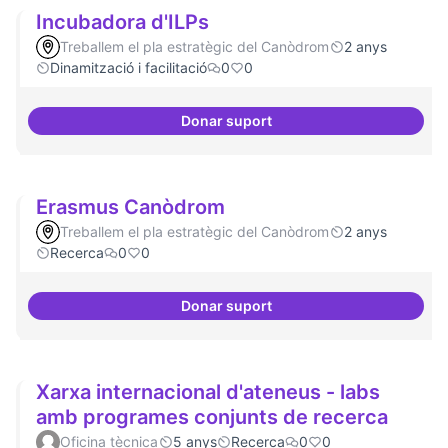
Incubadora d'ILPs
Treballem el pla estratègic del Canòdrom
2 anys
Dinamització i facilitació
0
0
Donar suport
Incubadora d'ILPs
Erasmus Canòdrom
Treballem el pla estratègic del Canòdrom
2 anys
Recerca
0
0
Donar suport
Erasmus Canòdrom
Xarxa internacional d'ateneus - labs
amb programes conjunts de recerca
Oficina tècnica
5 anys
Recerca
0
0