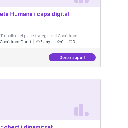
ets Humans i capa digital
Treballem el pla estratègic del Canòdrom
Canòdrom Obert
2 anys
0
0
Donar suport
ital
Drets Humans i capa digital
r obert i dinamitzat