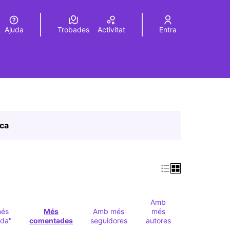
Ajuda
Trobades
Activitat
Entra
Elegir el idioma
Choose language
ica
Amb
és
Més
Amb més
més
ada"
comentades
seguidores
autores