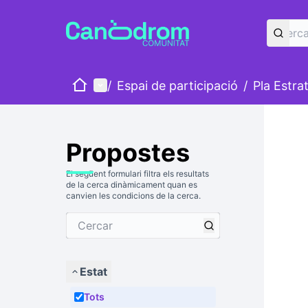
Inici
Menú principal
/
Espai de participació
/
Pla Estra
Propostes
El següent formulari filtra els resultats
de la cerca dinàmicament quan es
canvien les condicions de la cerca.
Estat
Tots