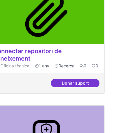
nnectar repositori de
neixement
Oficina tècnica
1 any
Recerca
0
0
Donar suport
um del postgrau
Connectar repositori de co