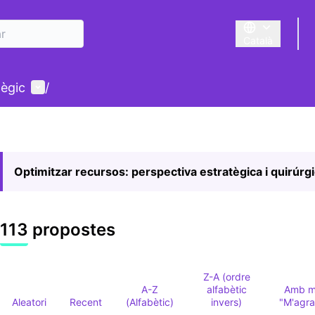
Català
Triar la llengua
Menú d'usuari
tègic
/
Optimitzar recursos: perspectiva estratègica i quirúrg
113 propostes
Z-A (ordre
A-Z
alfabètic
Amb m
Aleatori
Recent
(Alfabètic)
invers)
"M'agr