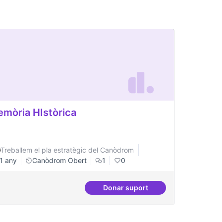
mòria HIstòrica
Treballem el pla estratègic del Canòdrom
1 any
Canòdrom Obert
1
0
Donar suport
iure
Memòria HIstòrica