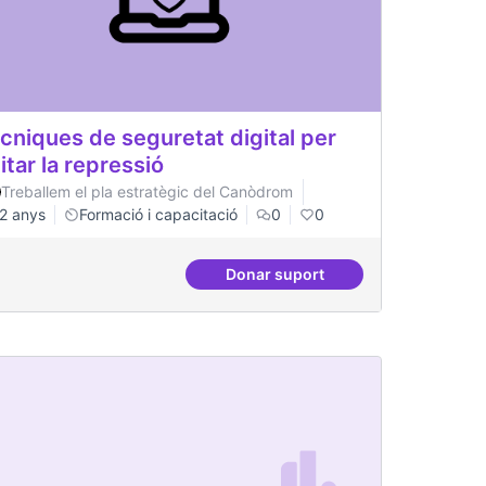
cniques de seguretat digital per
itar la repressió
Treballem el pla estratègic del Canòdrom
2 anys
Formació i capacitació
0
0
Donar suport
inistració pública
Tècniques de seguretat digita