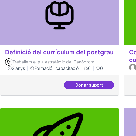
Definició del currículum del postgrau
Co
co
Treballem el pla estratègic del Canòdrom
2 anys
Formació i capacitació
0
0
Donar suport
Definició del currícul