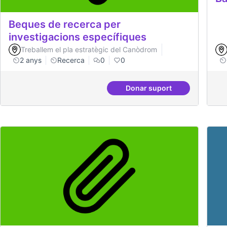
Beques de recerca per
investigacions específiques
Treballem el pla estratègic del Canòdrom
2 anys
Recerca
0
0
Donar suport
Beques de recerca per 