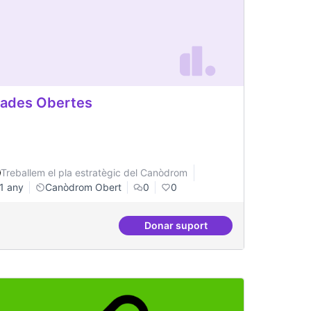
ades Obertes
Treballem el pla estratègic del Canòdrom
1 any
Canòdrom Obert
0
0
Donar suport
e Jussana per fer formacions
Grades Obertes