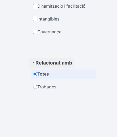
Dinamització i facilitació
Intangibles
Governança
Relacionat amb
Totes
Trobades