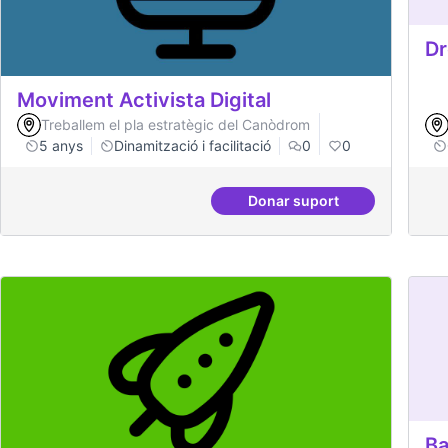
Dr
Moviment Activista Digital
Treballem el pla estratègic del Canòdrom
5 anys
Dinamització i facilitació
0
0
Donar suport
Moviment Activista Dig
Ba