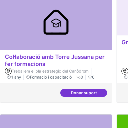
Gr
Col·laboració amb Torre Jussana per
fer formacions
Treballem el pla estratègic del Canòdrom
1 any
Formació i capacitació
0
0
Donar suport
Col·laboració amb Torr