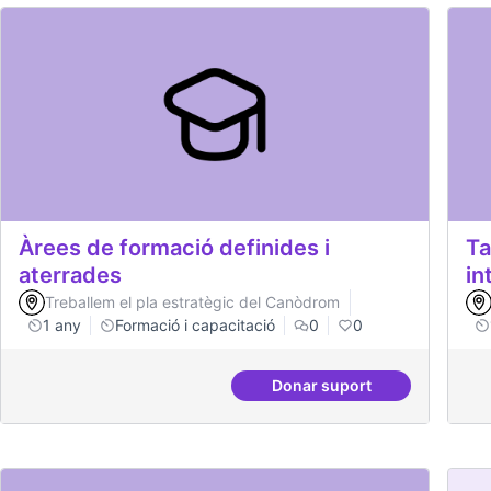
Àrees de formació definides i
Ta
aterrades
in
Treballem el pla estratègic del Canòdrom
1 any
Formació i capacitació
0
0
Donar suport
Àrees de formació defi