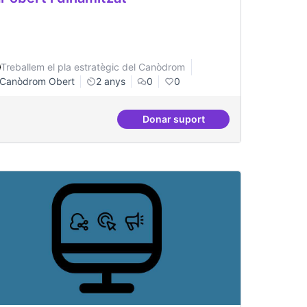
Treballem el pla estratègic del Canòdrom
Canòdrom Obert
2 anys
0
0
Donar suport
investigacions específiques
Bar obert i dinamitzat