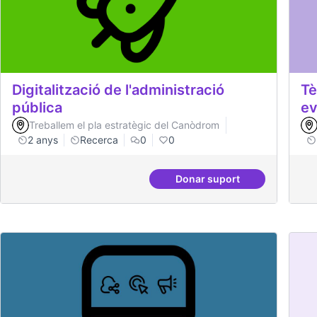
Digitalització de l'administració
Tè
pública
ev
Treballem el pla estratègic del Canòdrom
2 anys
Recerca
0
0
Donar suport
Digitalització de l'adm