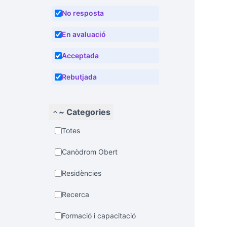
No resposta
En avaluació
Acceptada
Rebutjada
~ Categories
Totes
Canòdrom Obert
Residències
Recerca
Formació i capacitació