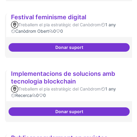
Festival feminisme digital
Treballem el pla estratègic del Canòdrom
1 any
Canòdrom Obert
0
0
Donar suport
Festival feminisme digital
Implementacions de solucions amb
tecnologia blockchain
Treballem el pla estratègic del Canòdrom
1 any
Recerca
0
0
Donar suport
Implementacions de solucions a