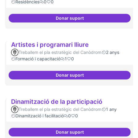
Residències
0
0
Donar suport
Recerca i re-avaluació
Artistes i programari lliure
Treballem el pla estratègic del Canòdrom
2 anys
Formació i capacitació
1
0
Donar suport
Artistes i programari lliure
Dinamització de la participació
Treballem el pla estratègic del Canòdrom
1 any
Dinamització i facilitació
0
0
Donar suport
Dinamització de la participació