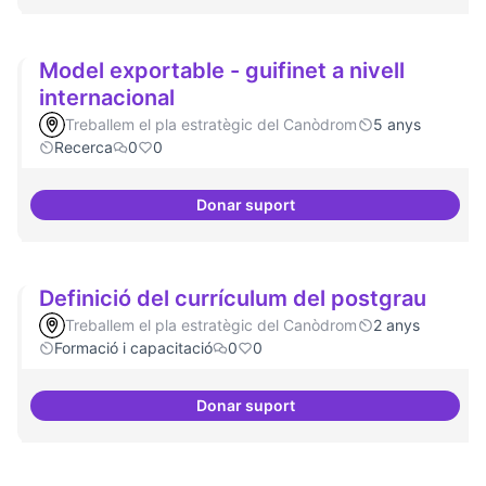
Model exportable - guifinet a nivell
internacional
Treballem el pla estratègic del Canòdrom
5 anys
Recerca
0
0
Donar suport
Model exportable - guifinet a niv
Definició del currículum del postgrau
Treballem el pla estratègic del Canòdrom
2 anys
Formació i capacitació
0
0
Donar suport
Definició del currículum del pos