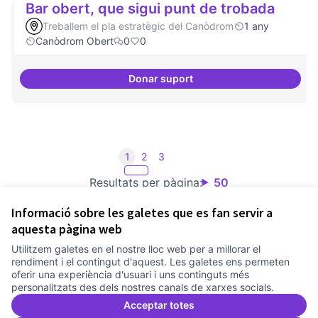
Bar obert, que sigui punt de trobada
Treballem el pla estratègic del Canòdrom
1 any
Canòdrom Obert
0
0
Donar suport
Bar obert, que sigui punt de tro
1
2
3
Resultats per pàgina:
50
Informació sobre les galetes que es fan servir a
aquesta pàgina web
Utilitzem galetes en el nostre lloc web per a millorar el
Termes i condicions d'ús
rendiment i el contingut d'aquest. Les galetes ens permeten
Configuració de les galetes
oferir una experiència d'usuari i uns continguts més
Comunitat Canòdrom a Facebook
(Link externo)
Comunitat Canòdrom a Instagram
(Link externo)
Comunitat Canòdrom a YouTube
(Link externo)
Català
personalitzats des dels nostres canals de xarxes socials.
Triar la llengua
Elegir el idioma
Choose language
Acceptar totes