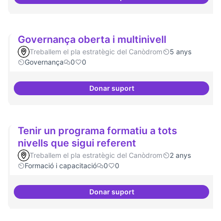
Festivals anuals de referència
Governança oberta i multinivell
Treballem el pla estratègic del Canòdrom
5 anys
Governança
0
0
Donar suport
Governança oberta i multinivell
Tenir un programa formatiu a tots
nivells que sigui referent
Treballem el pla estratègic del Canòdrom
2 anys
Formació i capacitació
0
0
Donar suport
Tenir un programa formatiu a tots