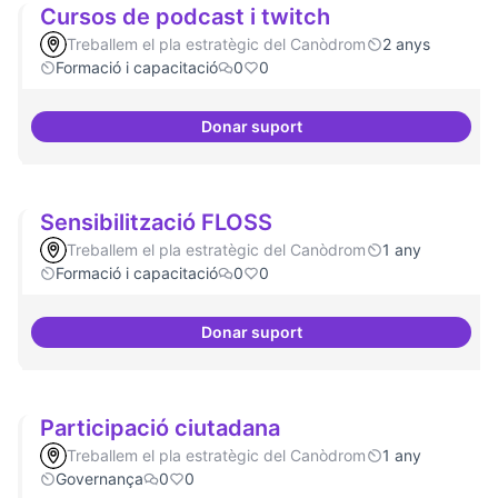
Cursos de podcast i twitch
Treballem el pla estratègic del Canòdrom
2 anys
Formació i capacitació
0
0
Donar suport
Cursos de podcast i twitch
Sensibilització FLOSS
Treballem el pla estratègic del Canòdrom
1 any
Formació i capacitació
0
0
Donar suport
Sensibilització FLOSS
Participació ciutadana
Treballem el pla estratègic del Canòdrom
1 any
Governança
0
0