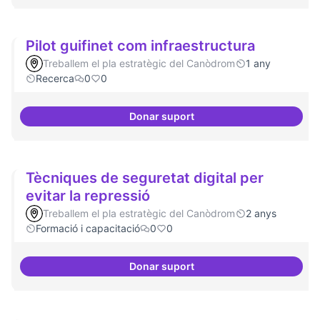
Pilot guifinet com infraestructura
Treballem el pla estratègic del Canòdrom
1 any
Recerca
0
0
Donar suport
Pilot guifinet com infraestructur
Tècniques de seguretat digital per
evitar la repressió
Treballem el pla estratègic del Canòdrom
2 anys
Formació i capacitació
0
0
Donar suport
Tècniques de seguretat digital pe