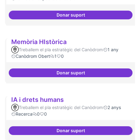
Donar suport
Formació FLOSS a Casals de Barr
Memòria HIstòrica
Treballem el pla estratègic del Canòdrom
1 any
Canòdrom Obert
1
0
Donar suport
Memòria HIstòrica
IA i drets humans
Treballem el pla estratègic del Canòdrom
2 anys
Recerca
0
0
Donar suport
IA i drets humans