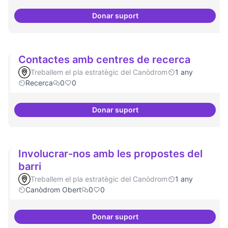
Donar suport
Connectar repositori de coneix
Contactes amb centres de recerca
Treballem el pla estratègic del Canòdrom
1 any
Recerca
0
0
Donar suport
Contactes amb centres de recer
Involucrar-nos amb les propostes del
barri
Treballem el pla estratègic del Canòdrom
1 any
Canòdrom Obert
0
0
Donar suport
Involucrar-nos amb les proposte