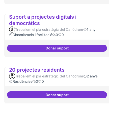
Suport a projectes digitals i
democràtics
Treballem el pla estratègic del Canòdrom
1 any
Dinamització i facilitació
0
0
Donar suport
Suport a projectes digitals i dem
20 projectes residents
Treballem el pla estratègic del Canòdrom
2 anys
Residències
0
0
Donar suport
20 projectes residents