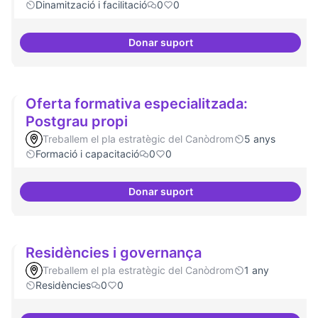
Dinamització i facilitació
0
0
Donar suport
Trobades democràtiques
Oferta formativa especialitzada:
Postgrau propi
Treballem el pla estratègic del Canòdrom
5 anys
Formació i capacitació
0
0
Donar suport
Oferta formativa especialitzada:
Residències i governança
Treballem el pla estratègic del Canòdrom
1 any
Residències
0
0