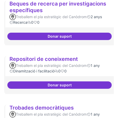
Beques de recerca per investigacions
específiques
Treballem el pla estratègic del Canòdrom
2 anys
Recerca
0
0
Donar suport
Beques de recerca per investiga
Repositori de coneixement
Treballem el pla estratègic del Canòdrom
1 any
Dinamització i facilitació
0
0
Donar suport
Repositori de coneixement
Trobades democràtiques
Treballem el pla estratègic del Canòdrom
1 any