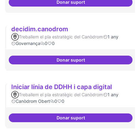
Donar suport
Residències i governança
decidim.canodrom
Treballem el pla estratègic del Canòdrom
1 any
Governança
0
0
Donar suport
decidim.canodrom
Iniciar línia de DDHH i capa digital
Treballem el pla estratègic del Canòdrom
1 any
Canòdrom Obert
0
0
Donar suport
Iniciar línia de DDHH i capa digita