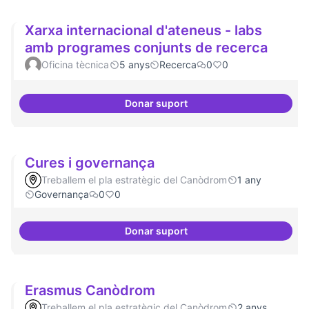
Xarxa internacional d'ateneus - labs
amb programes conjunts de recerca
Oficina tècnica
5 anys
Recerca
0
0
Donar suport
Xarxa internacional d'ateneus -
Cures i governança
Treballem el pla estratègic del Canòdrom
1 any
Governança
0
0
Donar suport
Cures i governança
Erasmus Canòdrom
Treballem el pla estratègic del Canòdrom
2 anys