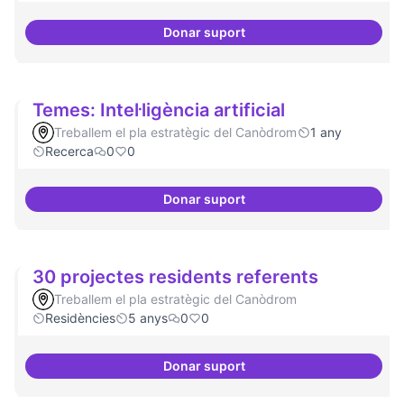
Donar suport
Participació ciutadana
Temes: Intel·ligència artificial
Treballem el pla estratègic del Canòdrom
1 any
Recerca
0
0
Donar suport
Temes: Intel·ligència artificial
30 projectes residents referents
Treballem el pla estratègic del Canòdrom
Residències
5 anys
0
0
Donar suport
30 projectes residents referents