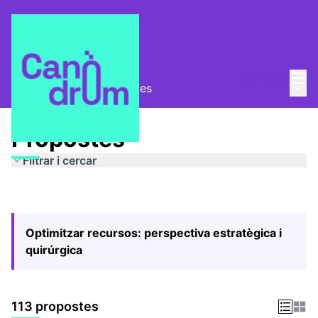
Menú
Entra
Menú 
Pla Estratègic
/
Propostes
Propostes
Filtrar i cercar
Optimitzar recursos: perspectiva estratègica i
quirúrgica
113 propostes