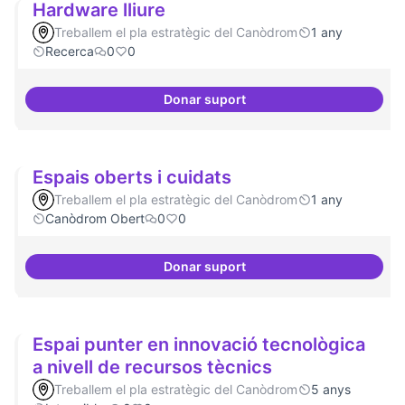
Hardware lliure
Treballem el pla estratègic del Canòdrom
1 any
Recerca
0
0
Donar suport
Hardware lliure
Espais oberts i cuidats
Treballem el pla estratègic del Canòdrom
1 any
Canòdrom Obert
0
0
Donar suport
Espais oberts i cuidats
Espai punter en innovació tecnològica
a nivell de recursos tècnics
Treballem el pla estratègic del Canòdrom
5 anys