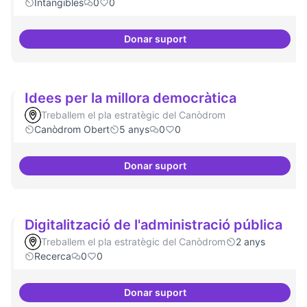
Intangibles
0
0
Donar suport
Espai punter en innovació tecnol
Idees per la millora democràtica
Treballem el pla estratègic del Canòdrom
Canòdrom Obert
5 anys
0
0
Donar suport
Idees per la millora democràtica
Digitalització de l'administració pública
Treballem el pla estratègic del Canòdrom
2 anys
Recerca
0
0
Donar suport
Digitalització de l'administració 