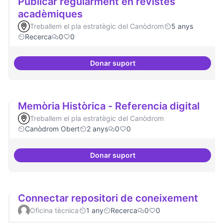
Publicar regularment en revistes
acadèmiques
Treballem el pla estratègic del Canòdrom
5 anys
Recerca
0
0
Donar suport
Publicar regularment en revist
Memòria Històrica - Referencia digital
Treballem el pla estratègic del Canòdrom
Canòdrom Obert
2 anys
0
0
Donar suport
Memòria Històrica - Referencia d
Connectar repositori de coneixement
Oficina tècnica
1 any
Recerca
0
0