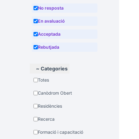
No resposta
En avaluació
Acceptada
Rebutjada
~ Categories
Totes
Canòdrom Obert
Residències
Recerca
Formació i capacitació