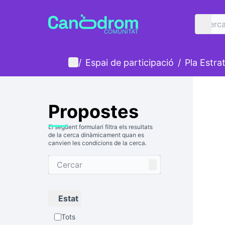
Inici
Menú principal
/
Espai de participació
/
Pla Estra
Propostes
El següent formulari filtra els resultats
de la cerca dinàmicament quan es
canvien les condicions de la cerca.
Estat
Tots