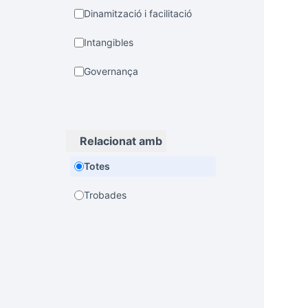
Dinamització i facilitació
Intangibles
Governança
Relacionat amb
Totes
Trobades