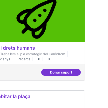
 i drets humans
Treballem el pla estratègic del Canòdrom
2 anys
Recerca
0
0
Donar suport
emocràtica
IA i drets humans