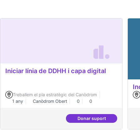
Iniciar línia de DDHH i capa digital
In
Treballem el pla estratègic del Canòdrom
1 any
Canòdrom Obert
0
0
Donar suport
Iniciar línia de DDHH i 