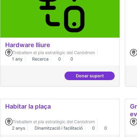
Hardware lliure
Ha
Treballem el pla estratègic del Canòdrom
1 any
Recerca
0
0
Donar suport
Hardware lliure