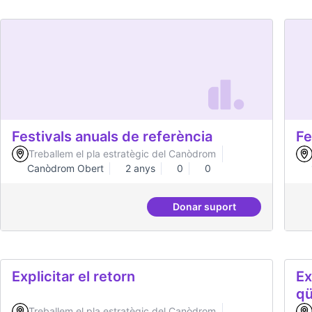
Governança oberta i multinivell
Fo
de
so
Treballem el pla estratègic del Canòdrom
5 anys
Governança
0
0
Donar suport
Governança oberta i mu