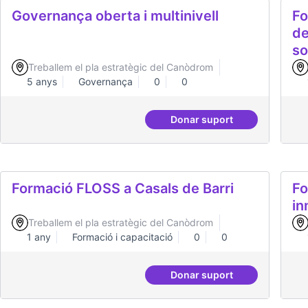
Grades Obertes
Gr
Treballem el pla estratègic del Canòdrom
1 any
Canòdrom Obert
0
0
Donar suport
Grades Obertes