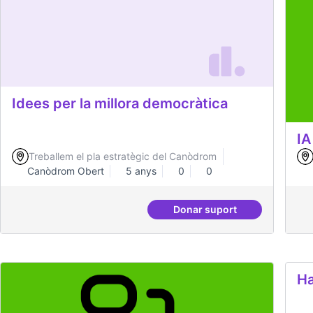
Idees per la millora democràtica
IA
Treballem el pla estratègic del Canòdrom
Canòdrom Obert
5 anys
0
0
Donar suport
Idees per la millora d