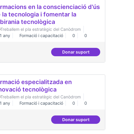
ades democràtiques
Treballem el pla estratègic del Canòdrom
1 any
Dinamització i facilitació
0
0
Donar suport
Grades democràtiques