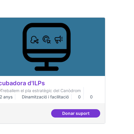
cubadora d'ILPs
Treballem el pla estratègic del Canòdrom
2 anys
Dinamització i facilitació
0
0
Donar suport
capa digital
Incubadora d'ILPs