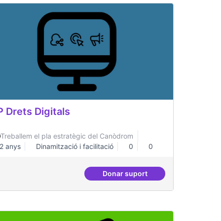
P Drets Digitals
Treballem el pla estratègic del Canòdrom
2 anys
Dinamització i facilitació
0
0
Donar suport
lucions amb tecnologia blockchain
ILP Drets Digitals