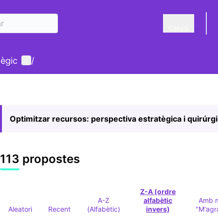
Català
Triar la llengua
Menú d'usuari
tègic
/
Optimitzar recursos: perspectiva estratègica i quirúrg
113 propostes
Z-A (ordre
A-Z
alfabètic
Amb 
Aleatori
Recent
(Alfabètic)
invers)
"M'agr