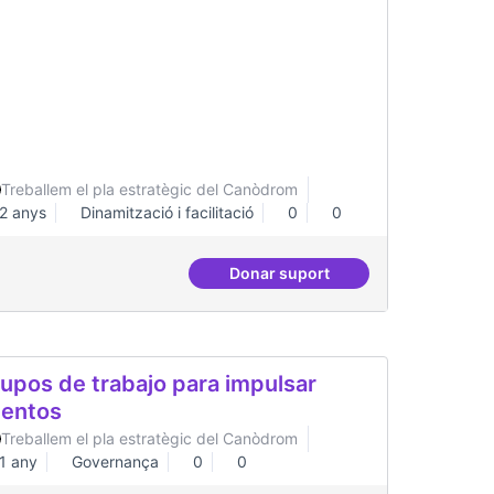
bitar la plaça
Treballem el pla estratègic del Canòdrom
2 anys
Dinamització i facilitació
0
0
Donar suport
Habitar la plaça