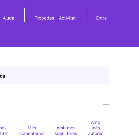
Ajuda
Trobades
Activitat
Entra
Elegir el idioma
Choose language
ica
Amb
més
Més
Amb més
més
ada"
comentades
seguidores
autores