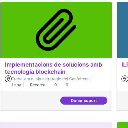
Implementacions de solucions amb
IL
tecnologia blockchain
Treballem el pla estratègic del Canòdrom
1 any
Recerca
0
0
Donar suport
Implementacions de so