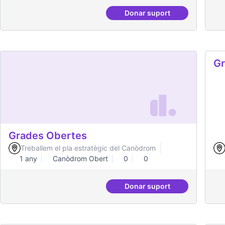
Habitar la plaça
Gr
ev
Treballem el pla estratègic del Canòdrom
2 anys
Dinamització i facilitació
0
0
Donar suport
Habitar la plaça