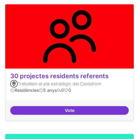
30 projectes residents referents
Treballem el pla estratègic del Canòdrom
Residències
5 anys
0
0
Vote
30 projectes residents referents