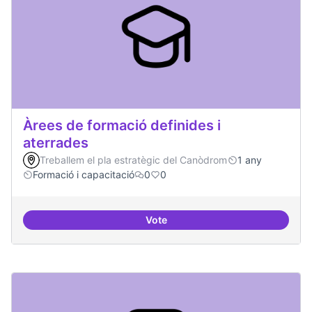
Àrees de formació definides i
aterrades
Treballem el pla estratègic del Canòdrom
1 any
Formació i capacitació
0
0
Vote
Àrees de formació definides i at