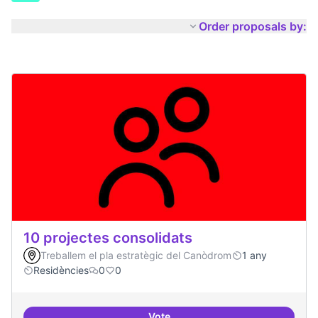
Order proposals by:
10 projectes consolidats
Treballem el pla estratègic del Canòdrom
1 any
Residències
0
0
Vote