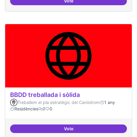
Vote
Bar obert, que sigui punt de trob
BBDD treballada i sòlida
Treballem el pla estratègic del Canòdrom
1 any
Residències
0
0
Vote
BBDD treballada i sòlida