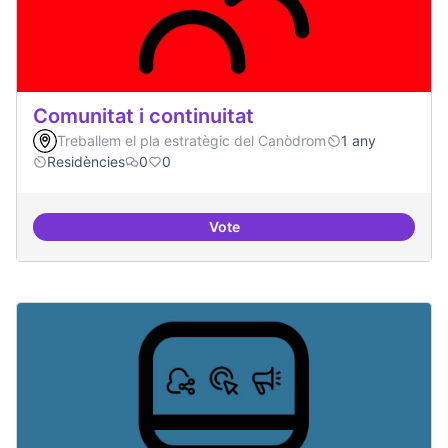
Comunitat i continuitat
Treballem el pla estratègic del Canòdrom
1 any
Residències
0
0
Vote
Comunitat i continuitat