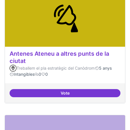
Antenes Ateneu a altres punts de la
ciutat
Treballem el pla estratègic del Canòdrom
5 anys
Intangibles
0
0
Vote
Antenes Ateneu a altres punts de 