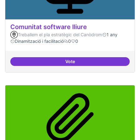
Comunitat software lliure
Treballem el pla estratègic del Canòdrom
1 any
Dinamització i facilitació
0
0
Vote
Comunitat software lliure