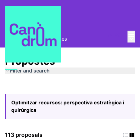
Mai
Log in
Main
Pla Estratègic
/
Propostes
Propostes
Filter and search
Optimitzar recursos: perspectiva estratègica i
quirúrgica
113 proposals