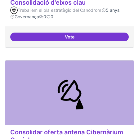
Consolidació d'eixos clau
Treballem el pla estratègic del Canòdrom
5 anys
Governança
0
0
Vote
Consolidació d'eixos clau
Consolidar oferta antena Cibernàrium