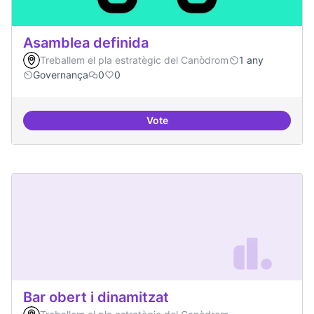
Asamblea definida
Treballem el pla estratègic del Canòdrom
1 any
Governança
0
0
Vote
Asamblea definida
Bar obert i dinamitzat