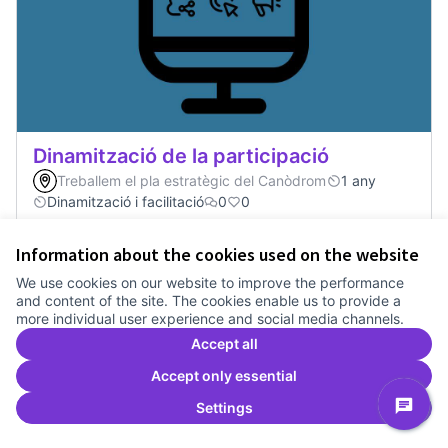
Dinamització de la participació
Treballem el pla estratègic del Canòdrom
1 any
Dinamització i facilitació
0
0
Information about the cookies used on the website
Vote
Dinamització de la participació
We use cookies on our website to improve the performance
and content of the site. The cookies enable us to provide a
more individual user experience and social media channels.
Accept all
Accept only essential
Settings