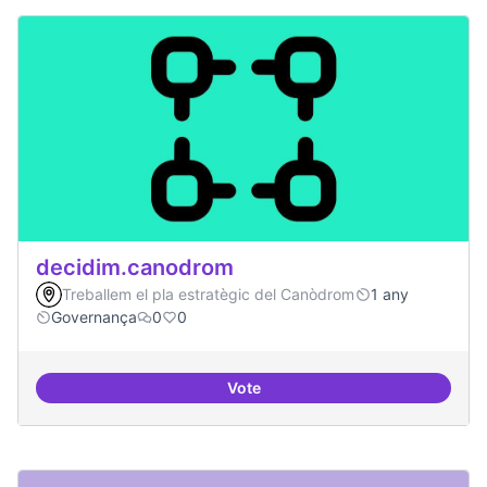
decidim.canodrom
Treballem el pla estratègic del Canòdrom
1 any
Governança
0
0
Vote
decidim.canodrom