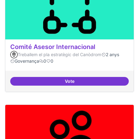
Comité Asesor Internacional
Treballem el pla estratègic del Canòdrom
2 anys
Governança
0
0
Vote
Comité Asesor Internacional