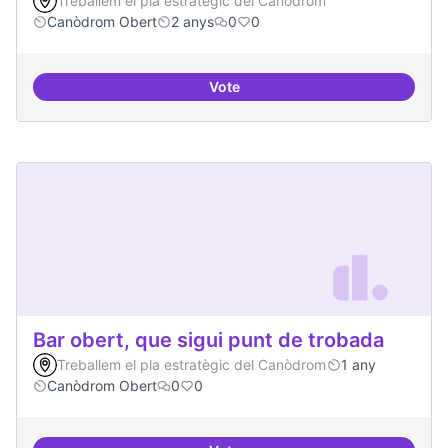
Treballem el pla estratègic del Canòdrom
Canòdrom Obert
2 anys
0
0
Vote
Bar obert i dinamitzat
Bar obert, que sigui punt de trobada
Treballem el pla estratègic del Canòdrom
1 any
Canòdrom Obert
0
0