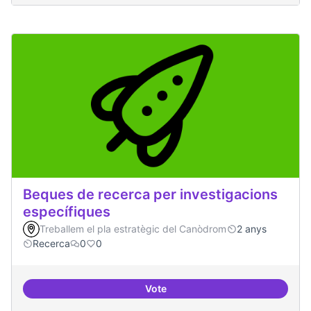
Beques de recerca per investigacions
específiques
Treballem el pla estratègic del Canòdrom
2 anys
Recerca
0
0
Vote
Beques de recerca per investiga