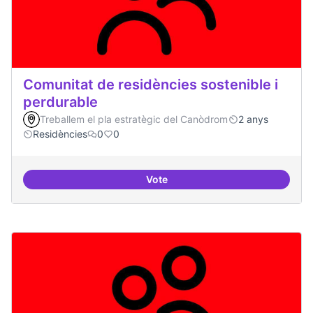
Comunitat de residències sostenible i
perdurable
Treballem el pla estratègic del Canòdrom
2 anys
Residències
0
0
Vote
Comunitat de r