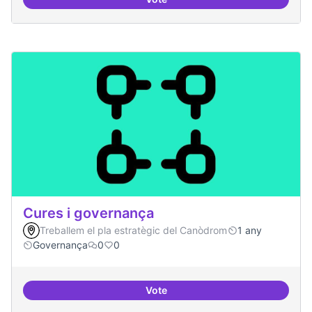
Cultura digital i tradicional
Cures i governança
Treballem el pla estratègic del Canòdrom
1 any
Governança
0
0
Vote
Cures i governança