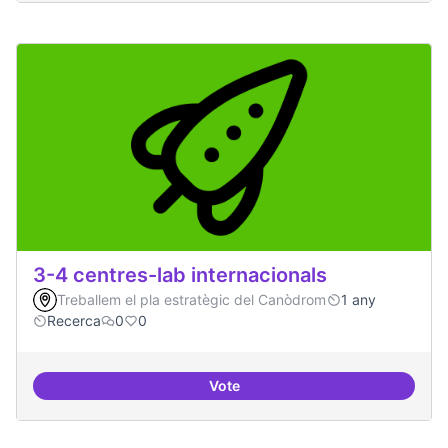
3-4 centres-lab internacionals
Treballem el pla estratègic del Canòdrom
1 any
Recerca
0
0
Vote
3-4 centres-lab internacionals