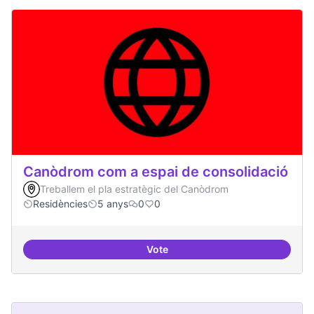
Canòdrom com a espai de consolidació
Treballem el pla estratègic del Canòdrom
Residències
5 anys
0
0
Vote
Canòdrom com a espai de consol