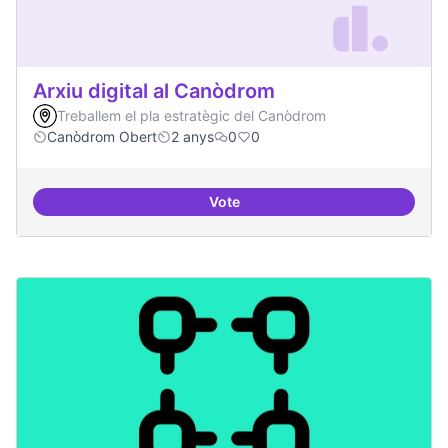
Arxiu digital al Canòdrom
Treballem el pla estratègic del Canòdrom
Canòdrom Obert
2 anys
0
0
Vote
Arxiu digital al Canòdrom