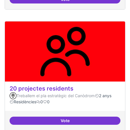
10 projectes consolidats
20 projectes residents
Treballem el pla estratègic del Canòdrom
2 anys
Residències
0
0
Vote
20 projectes residents