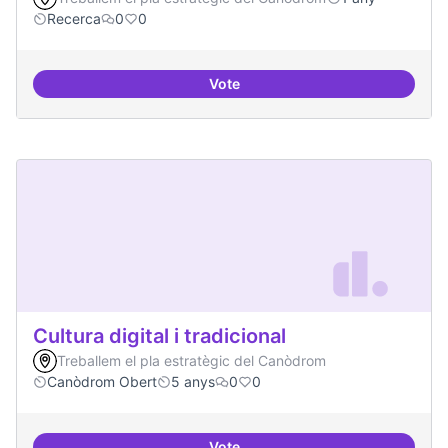
Recerca
0
0
Vote
Contactes amb centres de recer
Cultura digital i tradicional
Treballem el pla estratègic del Canòdrom
Canòdrom Obert
5 anys
0
0
Vote