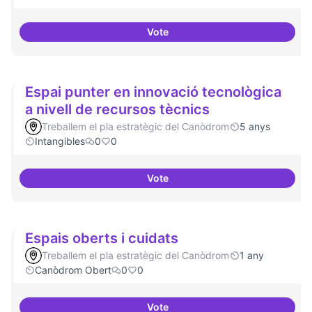
Vote
Espai on la gent expressi i donar
Espai punter en innovació tecnològica
a nivell de recursos tècnics
Treballem el pla estratègic del Canòdrom
5 anys
Intangibles
0
0
Vote
Espai punter en innovació tecnol
Espais oberts i cuidats
Treballem el pla estratègic del Canòdrom
1 any
Canòdrom Obert
0
0
Vote