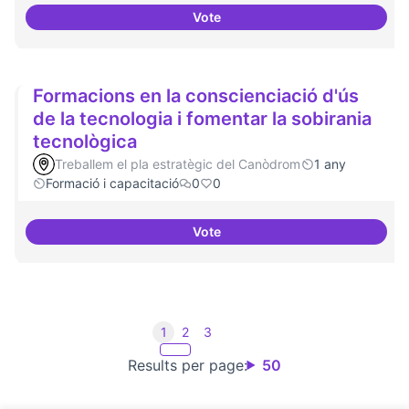
Vote
Formació FLOSS a Casals de Barr
Formacions en la conscienciació d'ús
de la tecnologia i fomentar la sobirania
tecnològica
Treballem el pla estratègic del Canòdrom
1 any
Formació i capacitació
0
0
Vote
Formacions en la conscienciació 
1
2
3
Results per page:
50