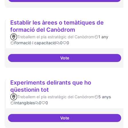
Espais oberts i cuidats
Establir les àrees o temàtiques de
formació del Canòdrom
Treballem el pla estratègic del Canòdrom
1 any
Formació i capacitació
0
0
Vote
Establir les àrees o temàtiques
Experiments delirants que ho
qüestionin tot
Treballem el pla estratègic del Canòdrom
5 anys
Intangibles
0
0
Vote
Experiments delirants que ho qüe