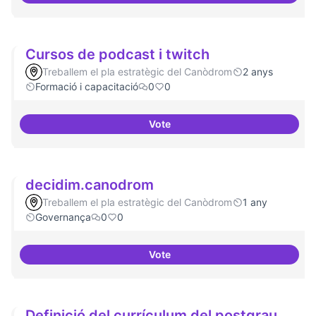
Cursos de podcast i twitch
Treballem el pla estratègic del Canòdrom
2 anys
Formació i capacitació
0
0
Vote
Cursos de podcast i twitch
decidim.canodrom
Treballem el pla estratègic del Canòdrom
1 any
Governança
0
0
Vote
decidim.canodrom
Definició del currículum del postgrau