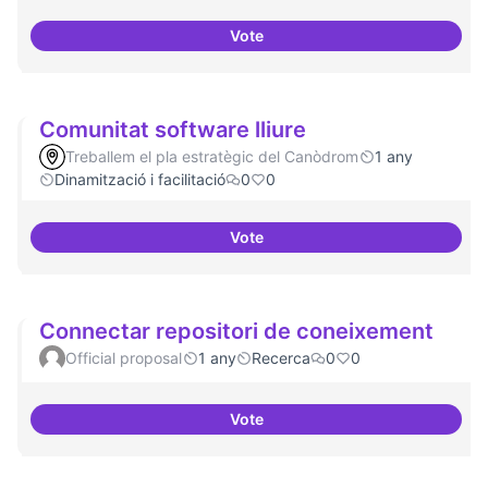
Vote
Comunitat i continuitat
Comunitat software lliure
Treballem el pla estratègic del Canòdrom
1 any
Dinamització i facilitació
0
0
Vote
Comunitat software lliure
Connectar repositori de coneixement
Official proposal
1 any
Recerca
0
0
Vote
Connectar repositori de coneix