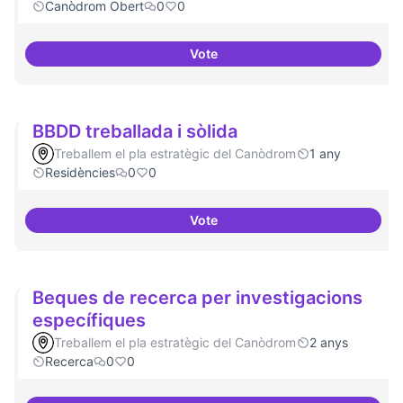
Canòdrom Obert
0
0
Vote
Bar obert, que sigui punt de tro
BBDD treballada i sòlida
Treballem el pla estratègic del Canòdrom
1 any
Residències
0
0
Vote
BBDD treballada i sòlida
Beques de recerca per investigacions
específiques
Treballem el pla estratègic del Canòdrom
2 anys
Recerca
0
0