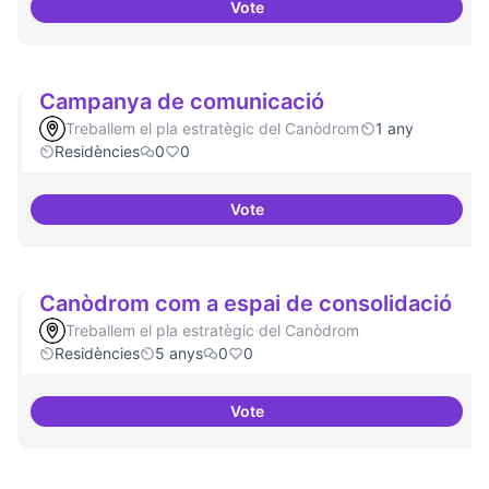
Vote
Beques de recerca per investiga
Campanya de comunicació
Treballem el pla estratègic del Canòdrom
1 any
Residències
0
0
Vote
Campanya de comunicació
Canòdrom com a espai de consolidació
Treballem el pla estratègic del Canòdrom
Residències
5 anys
0
0
Vote
Canòdrom com a espai de conso