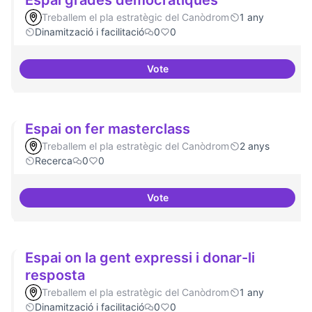
Espai grades democràtiques
Treballem el pla estratègic del Canòdrom
1 any
Dinamització i facilitació
0
0
Vote
Espai grades democràtiques
Espai on fer masterclass
Treballem el pla estratègic del Canòdrom
2 anys
Recerca
0
0
Vote
Espai on fer masterclass
Espai on la gent expressi i donar-li
resposta
Treballem el pla estratègic del Canòdrom
1 any
Dinamització i facilitació
0
0