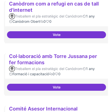
Canòdrom com a refugi en cas de tall
d'internet
Treballem el pla estratègic del Canòdrom
1 any
Canòdrom Obert
0
0
Vote
Canòdrom com a refugi en cas de 
Col·laboració amb Torre Jussana per
fer formacions
Treballem el pla estratègic del Canòdrom
1 any
Formació i capacitació
0
0
Vote
Col·laboració amb Torre Jussana
Comité Asesor Internacional