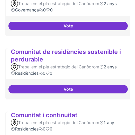
Treballem el pla estratègic del Canòdrom
2 anys
Governança
0
0
Vote
Comité Asesor Internacional
Comunitat de residències sostenible i
perdurable
Treballem el pla estratègic del Canòdrom
2 anys
Residències
0
0
Vote
Comunitat de 
Comunitat i continuitat
Treballem el pla estratègic del Canòdrom
1 any
Residències
0
0