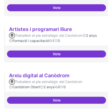
Vote
Àrees de formació definides i at
Artistes i programari lliure
Treballem el pla estratègic del Canòdrom
2 anys
Formació i capacitació
1
0
Vote
Artistes i programari lliure
Arxiu digital al Canòdrom
Treballem el pla estratègic del Canòdrom
Canòdrom Obert
2 anys
0
0
Vote
Arxiu digital al Canòdrom