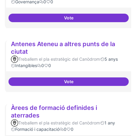
Governança
0
0
Vote
Actividades vinculadas a la gov
Antenes Ateneu a altres punts de la
ciutat
Treballem el pla estratègic del Canòdrom
5 anys
Intangibles
0
0
Vote
Antenes Ateneu a altres punts de 
Àrees de formació definides i
aterrades
Treballem el pla estratègic del Canòdrom
1 any
Formació i capacitació
0
0