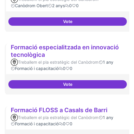
Canòdrom Obert
2 anys
0
0
Vote
Festivals anuals de referència
Formació especialitzada en innovació
tecnològica
Treballem el pla estratègic del Canòdrom
1 any
Formació i capacitació
0
0
Vote
Formació especialitzada en inno
Formació FLOSS a Casals de Barri
Treballem el pla estratègic del Canòdrom
1 any
Formació i capacitació
0
0