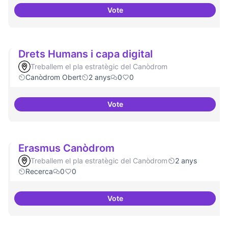
Vote
Dinamització de la participació
Drets Humans i capa digital
Treballem el pla estratègic del Canòdrom
Canòdrom Obert
2 anys
0
0
Vote
Drets Humans i capa digital
Erasmus Canòdrom
Treballem el pla estratègic del Canòdrom
2 anys
Recerca
0
0
Vote
Erasmus Canòdrom