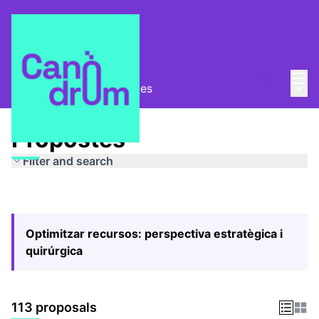
Mai
Log in
Main
Pla Estratègic
/
Propostes
Propostes
Filter and search
Optimitzar recursos: perspectiva estratègica i
quirúrgica
113 proposals