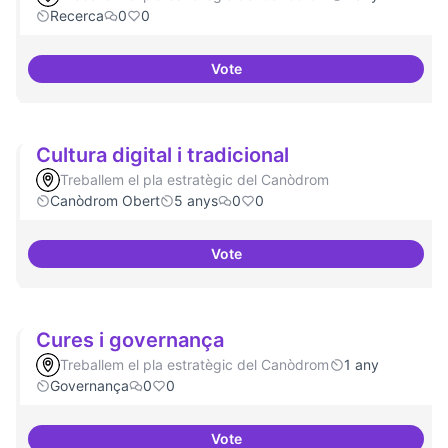
Recerca
0
0
Vote
Contactes amb centres de recer
Cultura digital i tradicional
Treballem el pla estratègic del Canòdrom
Canòdrom Obert
5 anys
0
0
Vote
Cultura digital i tradicional
Cures i governança
Treballem el pla estratègic del Canòdrom
1 any
Governança
0
0
Vote
Cures i governança