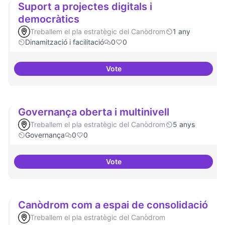
Suport a projectes digitals i
democràtics
Treballem el pla estratègic del Canòdrom
1 any
Dinamització i facilitació
0
0
Vote
Suport a projectes digitals i dem
Governança oberta i multinivell
Treballem el pla estratègic del Canòdrom
5 anys
Governança
0
0
Vote
Governança oberta i multinivell
Canòdrom com a espai de consolidació
Treballem el pla estratègic del Canòdrom