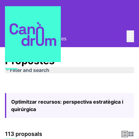
Mai
Log in
Main
Pla Estratègic
/
Propostes
Propostes
Filter and search
Optimitzar recursos: perspectiva estratègica i
quirúrgica
113 proposals