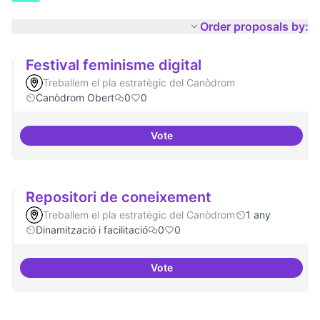
Order proposals by:
Festival feminisme digital
Treballem el pla estratègic del Canòdrom
Canòdrom Obert
0
0
Vote
Festival feminisme digital
Repositori de coneixement
Treballem el pla estratègic del Canòdrom
1 any
Dinamització i facilitació
0
0
Vote
Repositori de coneixement