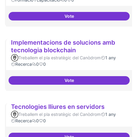
Vote
Tenir un programa formatiu a tots
Implementacions de solucions amb
tecnologia blockchain
Treballem el pla estratègic del Canòdrom
1 any
Recerca
0
0
Vote
Implementacions de solucions a
Tecnologies lliures en servidors
Treballem el pla estratègic del Canòdrom
1 any
Recerca
0
0
Vote