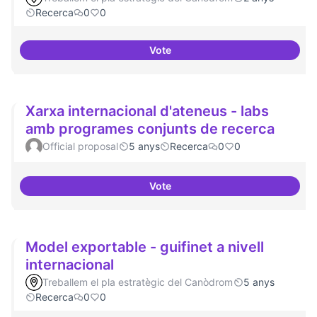
Recerca
0
0
Vote
Erasmus Canòdrom
Xarxa internacional d'ateneus - labs
amb programes conjunts de recerca
Official proposal
5 anys
Recerca
0
0
Vote
Xarxa internacional d'ateneus -
Model exportable - guifinet a nivell
internacional
Treballem el pla estratègic del Canòdrom
5 anys
Recerca
0
0