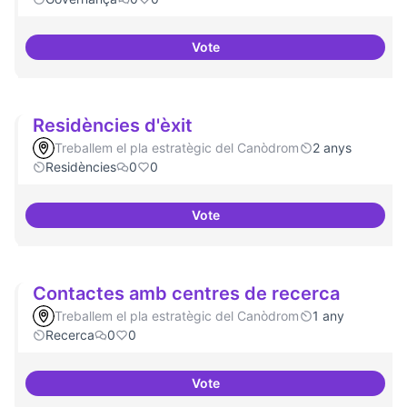
Vote
Revisió interna del Model de Go
Residències d'èxit
Treballem el pla estratègic del Canòdrom
2 anys
Residències
0
0
Vote
Residències d'èxit
Contactes amb centres de recerca
Treballem el pla estratègic del Canòdrom
1 any
Recerca
0
0
Vote
Contactes amb centres de recer