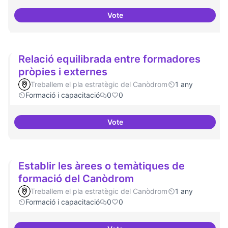
Vote
Formacions en la conscienciació 
Relació equilibrada entre formadores
pròpies i externes
Treballem el pla estratègic del Canòdrom
1 any
Formació i capacitació
0
0
Vote
Relació equilibrada entre formad
Establir les àrees o temàtiques de
formació del Canòdrom
Treballem el pla estratègic del Canòdrom
1 any
Formació i capacitació
0
0