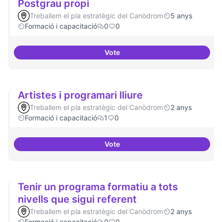
Postgrau propi
Treballem el pla estratègic del Canòdrom
5 anys
Formació i capacitació
0
0
Vote
Oferta formativa especialitzada:
Artistes i programari lliure
Treballem el pla estratègic del Canòdrom
2 anys
Formació i capacitació
1
0
Vote
Artistes i programari lliure
Tenir un programa formatiu a tots
nivells que sigui referent
Treballem el pla estratègic del Canòdrom
2 anys
Formació i capacitació
0
0