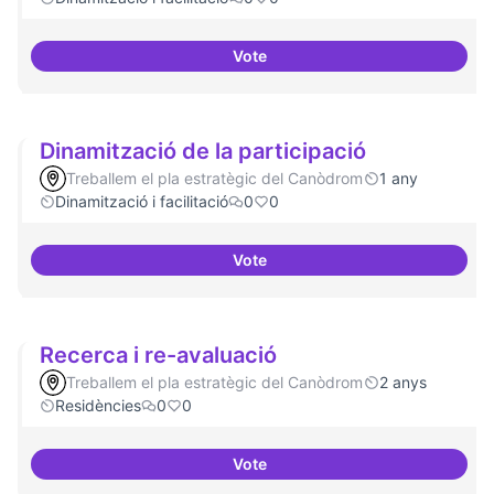
Vote
Espai grades democràtiques
Dinamització de la participació
Treballem el pla estratègic del Canòdrom
1 any
Dinamització i facilitació
0
0
Vote
Dinamització de la participació
Recerca i re-avaluació
Treballem el pla estratègic del Canòdrom
2 anys
Residències
0
0
Vote
Recerca i re-avaluació