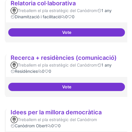
Relatoria col·laborativa
Treballem el pla estratègic del Canòdrom
1 any
Dinamització i facilitació
0
0
Vote
Relatoria col·laborativa
Recerca + residències (comunicació)
Treballem el pla estratègic del Canòdrom
1 any
Residències
0
0
Vote
Recerca + residències (comunic
Idees per la millora democràtica
Treballem el pla estratègic del Canòdrom
Canòdrom Obert
0
0