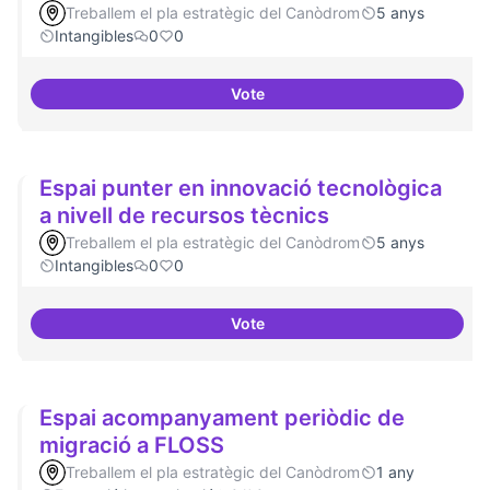
Treballem el pla estratègic del Canòdrom
5 anys
Intangibles
0
0
Vote
Un espai d'utopies
Espai punter en innovació tecnològica
a nivell de recursos tècnics
Treballem el pla estratègic del Canòdrom
5 anys
Intangibles
0
0
Vote
Espai punter en innovació tecnol
Espai acompanyament periòdic de
migració a FLOSS
Treballem el pla estratègic del Canòdrom
1 any