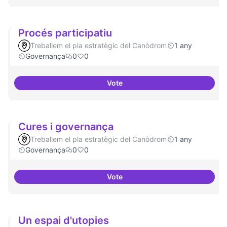
Procés participatiu
Treballem el pla estratègic del Canòdrom
1 any
Governança
0
0
Vote
Procés participatiu
Cures i governança
Treballem el pla estratègic del Canòdrom
1 any
Governança
0
0
Vote
Cures i governança
Un espai d'utopies