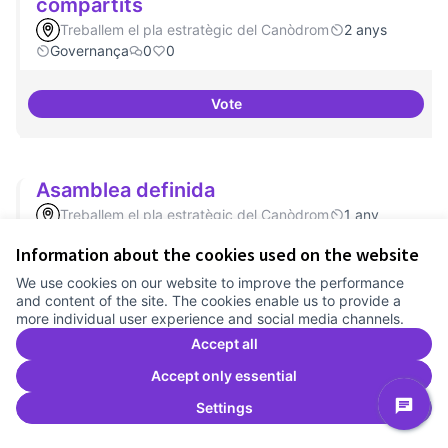
compartits
Treballem el pla estratègic del Canòdrom
2 anys
Governança
0
0
Vote
Mecanismes de gpvernança com
Asamblea definida
Treballem el pla estratègic del Canòdrom
1 any
Governança
0
0
Information about the cookies used on the website
We use cookies on our website to improve the performance
Vote
Asamblea definida
and content of the site. The cookies enable us to provide a
more individual user experience and social media channels.
Accept all
Actividades vinculadas a la
Accept only essential
governança
Settings
Treballem el pla estratègic del Canòdrom
1 any
Governança
0
0