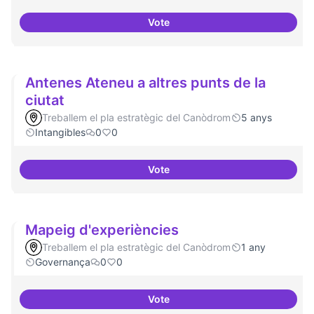
Vote
Idees per la millora democràtica
Antenes Ateneu a altres punts de la
ciutat
Treballem el pla estratègic del Canòdrom
5 anys
Intangibles
0
0
Vote
Antenes Ateneu a altres punts de 
Mapeig d'experiències
Treballem el pla estratègic del Canòdrom
1 any
Governança
0
0
Vote
Mapeig d'experiències