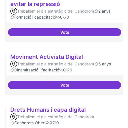
evitar la repressió
Treballem el pla estratègic del Canòdrom
2 anys
Formació i capacitació
0
0
Vote
Tècniques de seguretat digital pe
Moviment Activista Digital
Treballem el pla estratègic del Canòdrom
5 anys
Dinamització i facilitació
0
0
Vote
Moviment Activista Digital
Drets Humans i capa digital
Treballem el pla estratègic del Canòdrom
Canòdrom Obert
0
0