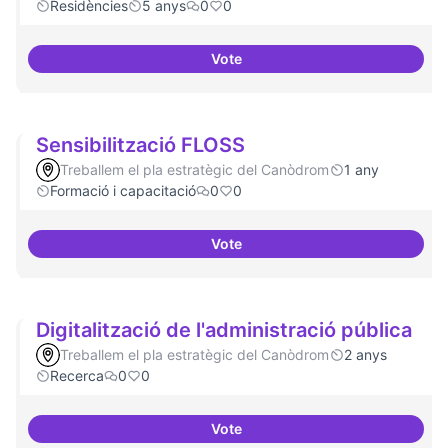
Residències
5 anys
0
0
Vote
Canòdrom com a espai de conso
Sensibilització FLOSS
Treballem el pla estratègic del Canòdrom
1 any
Formació i capacitació
0
0
Vote
Sensibilització FLOSS
Digitalització de l'administració pública
Treballem el pla estratègic del Canòdrom
2 anys
Recerca
0
0
Vote
Digitalització de l'administració 