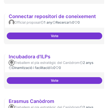
Connectar repositori de coneixement
Official proposal
1 any
Recerca
0
0
Vote
Connectar repositori de coneix
Incubadora d'ILPs
Treballem el pla estratègic del Canòdrom
2 anys
Dinamització i facilitació
0
0
Vote
Incubadora d'ILPs
Erasmus Canòdrom
Treballem el pla estratègic del Canòdrom
2 anys