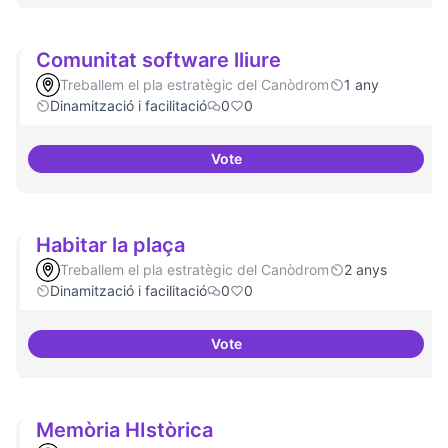
Comunitat software lliure
Treballem el pla estratègic del Canòdrom
1 any
Dinamització i facilitació
0
0
Vote
Comunitat software lliure
Habitar la plaça
Treballem el pla estratègic del Canòdrom
2 anys
Dinamització i facilitació
0
0
Vote
Habitar la plaça
Memòria HIstòrica