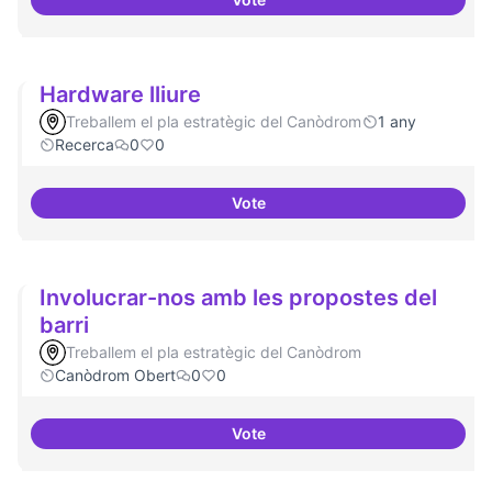
Tecnologies lliures en servidors
Hardware lliure
Treballem el pla estratègic del Canòdrom
1 any
Recerca
0
0
Vote
Hardware lliure
Involucrar-nos amb les propostes del
barri
Treballem el pla estratègic del Canòdrom
Canòdrom Obert
0
0
Vote
Involucrar-nos amb les proposte