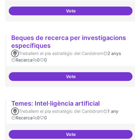
Vote
Drets Humans i capa digital
Beques de recerca per investigacions
específiques
Treballem el pla estratègic del Canòdrom
2 anys
Recerca
0
0
Vote
Beques de recerca per investiga
Temes: Intel·ligència artificial
Treballem el pla estratègic del Canòdrom
1 any
Recerca
0
0
Vote
Temes: Intel·ligència artificial