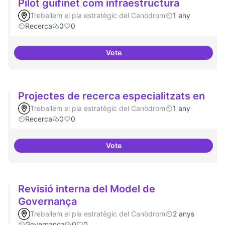
Pilot guifinet com infraestructura
Treballem el pla estratègic del Canòdrom
1 any
Recerca
0
0
Vote
Pilot guifinet com infraestructur
Projectes de recerca especialitzats en
Treballem el pla estratègic del Canòdrom
1 any
Recerca
0
0
Vote
Projectes de recerca especialitz
Revisió interna del Model de
Governança
Treballem el pla estratègic del Canòdrom
2 anys
Governança
0
0