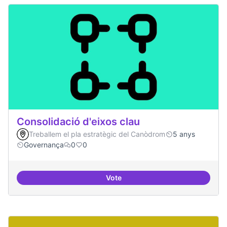
Consolidació d'eixos clau
Treballem el pla estratègic del Canòdrom
5 anys
Governança
0
0
Vote
Consolidació d'eixos clau