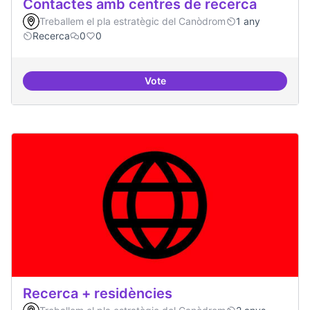
Contactes amb centres de recerca
Treballem el pla estratègic del Canòdrom
1 any
Recerca
0
0
Vote
Contactes amb centres de recer
Recerca + residències