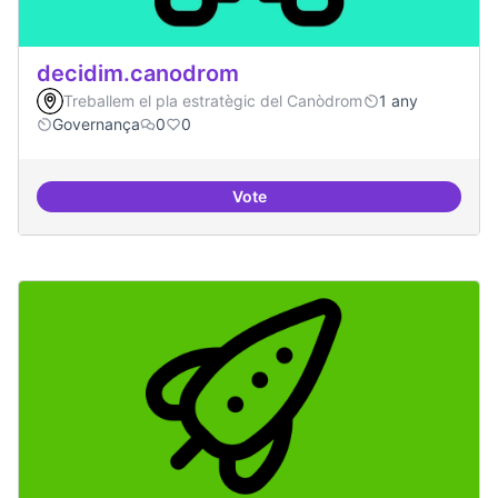
decidim.canodrom
Treballem el pla estratègic del Canòdrom
1 any
Governança
0
0
Vote
decidim.canodrom