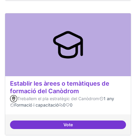
Establir les àrees o temàtiques de
formació del Canòdrom
Treballem el pla estratègic del Canòdrom
1 any
Formació i capacitació
0
0
Vote
Establir les àrees o temàtiques 