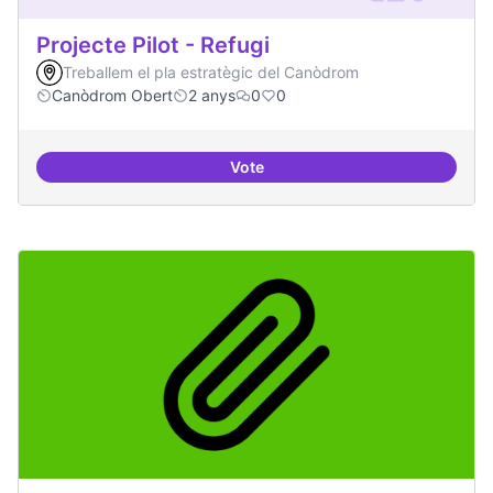
Projecte Pilot - Refugi
Treballem el pla estratègic del Canòdrom
Canòdrom Obert
2 anys
0
0
Vote
Projecte Pilot - Refugi