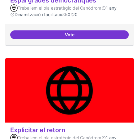
Espai grades democràtiques
Treballem el pla estratègic del Canòdrom
1 any
Dinamització i facilitació
0
0
Vote
Espai grades democràtiques
Explicitar el retorn
Treballem el pla estratègic del Canòdrom
1 any