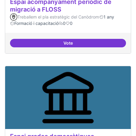
Espai acompanyament periòdic de
migració a FLOSS
Treballem el pla estratègic del Canòdrom
1 any
Formació i capacitació
0
0
Vote
Espai acompanyament periòdic d