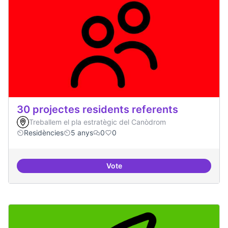
30 projectes residents referents
Treballem el pla estratègic del Canòdrom
Residències
5 anys
0
0
Vote
30 projectes residents referents