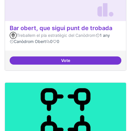
Bar obert, que sigui punt de trobada
Treballem el pla estratègic del Canòdrom
1 any
Canòdrom Obert
0
0
Vote
Bar obert, que sigui punt de trob