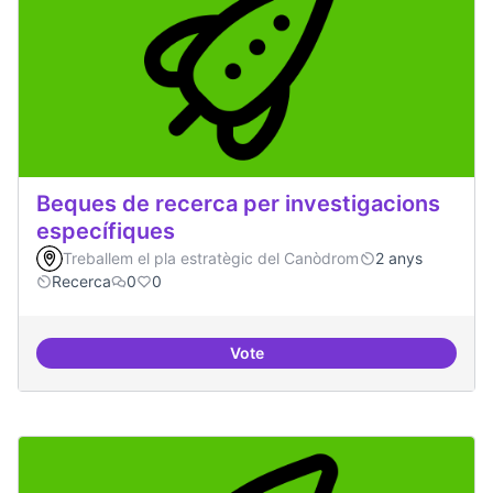
Beques de recerca per investigacions
específiques
Treballem el pla estratègic del Canòdrom
2 anys
Recerca
0
0
Vote
Beques de recerca per investiga