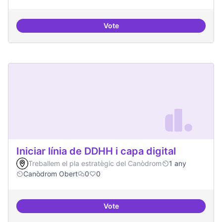
Vote
Habitar la plaça
Iniciar línia de DDHH i capa digital
Treballem el pla estratègic del Canòdrom
1 any
Canòdrom Obert
0
0
Vote
Iniciar línia de DDHH i capa digita