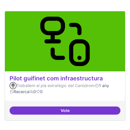
Pilot guifinet com infraestructura
Treballem el pla estratègic del Canòdrom
1 any
Recerca
0
0
Vote
Pilot guifinet com infraestructur