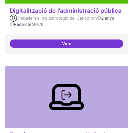
Digitalització de l'administració pública
Treballem el pla estratègic del Canòdrom
2 anys
Recerca
0
0
Vote
Digitalització de l'administració 