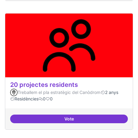
20 projectes residents
Treballem el pla estratègic del Canòdrom
2 anys
Residències
0
0
Vote
20 projectes residents