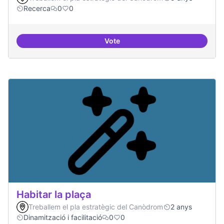
Recerca
0
0
Vote
Model exportable - guifinet a nive
Habitar la plaça
Treballem el pla estratègic del Canòdrom
2 anys
Dinamització i facilitació
0
0