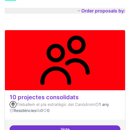
Order proposals by:
10 projectes consolidats
Treballem el pla estratègic del Canòdrom
1 any
Residències
0
0
Vote