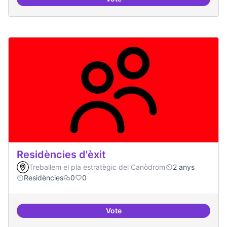
10 projectes consolidats
Residències d'èxit
Treballem el pla estratègic del Canòdrom
2 anys
Residències
0
0
Vote
Residències d'èxit