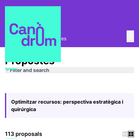
Mai
Log in
Main
Pla Estratègic
/
Propostes
Propostes
Filter and search
Optimitzar recursos: perspectiva estratègica i
quirúrgica
113 proposals