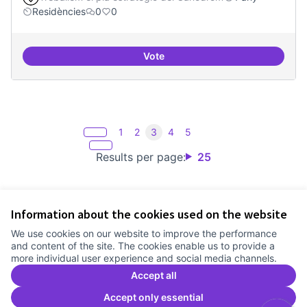
Residències
0
0
Vote
Explicitar el retorn
1
2
3
4
5
Results per page:
25
Information about the cookies used on the website
Terms of Service
We use cookies on our website to improve the performance
Cookie settings
and content of the site. The cookies enable us to provide a
Comunitat Canòdrom at Facebook
(External link)
Comunitat Canòdrom at Instagram
(External link)
Comunitat Canòdrom at YouTube
(External link)
English
more individual user experience and social media channels.
Triar la llengua
Elegir el idioma
Choose language
Accept all
Accept only essential