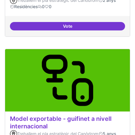
Treballem el pla estratègic del Canòdrom
2 anys
Residències
0
0
Vote
Recerca + residències
Model exportable - guifinet a nivell
internacional
Treballem el pla estratègic del Canòdrom
5 anys