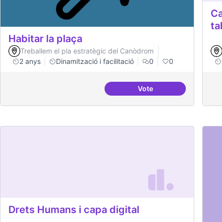
Ca
ta
Habitar la plaça
Treballem el pla estratègic del Canòdrom
2 anys
Dinamització i facilitació
0
0
Vote
Habitar la plaça
Drets Humans i capa digital