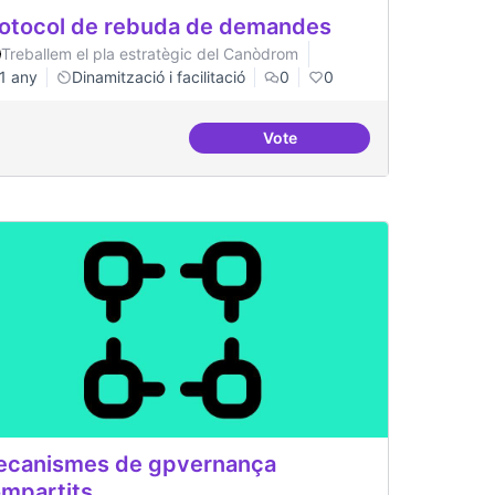
otocol de rebuda de demandes
Treballem el pla estratègic del Canòdrom
1 any
Dinamització i facilitació
0
0
Vote
Protocol de rebuda de dema
canismes de gpvernança
mpartits