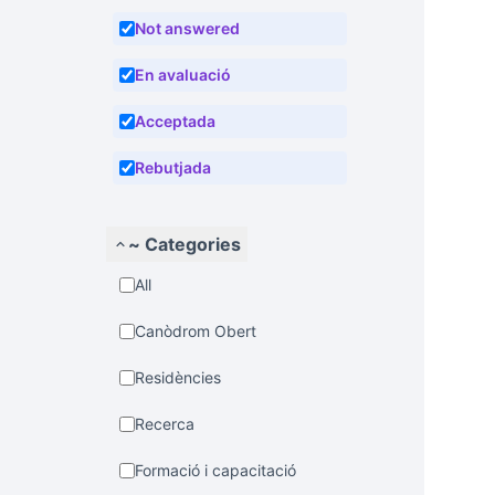
Not answered
En avaluació
Acceptada
Rebutjada
~ Categories
All
Canòdrom Obert
Residències
Recerca
Formació i capacitació