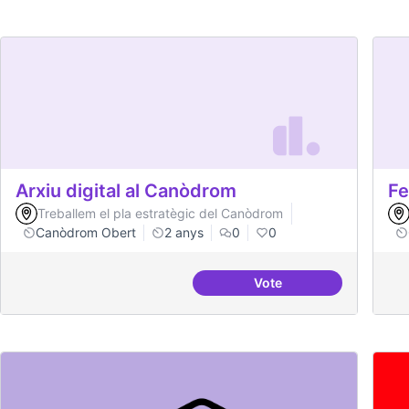
Arxiu digital al Canòdrom
Fe
Treballem el pla estratègic del Canòdrom
Canòdrom Obert
2 anys
0
0
Vote
Arxiu digital al Canòd