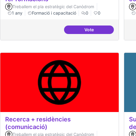
Treballem el pla estratègic del Canòdrom
1 any
Formació i capacitació
0
0
Vote
Col·laboració amb Tor
Recerca + residències
Su
(comunicació)
de
Treballem el pla estratègic del Canòdrom