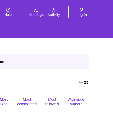
Help
Meetings
Activity
Log in
a
Elegir el idioma
Choose language
ica
Most
Most
Most
With more
liked
commented
followed
authors