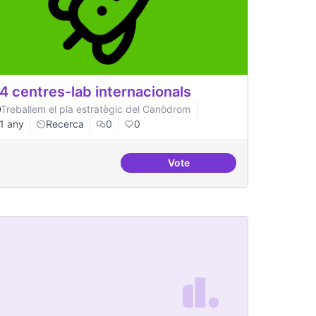
4 centres-lab internacionals
Treballem el pla estratègic del Canòdrom
1 any
Recerca
0
0
Vote
 referents
3-4 centres-lab internaciona