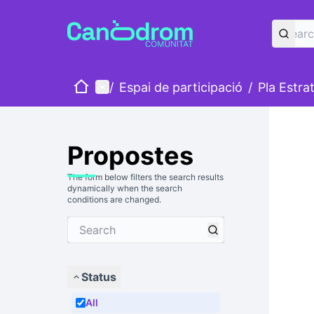
Home
Main menu
/
Espai de participació
/
Pla Estra
Propostes
The form below filters the search results
dynamically when the search
conditions are changed.
Status
All