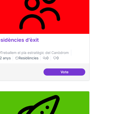
sidències d'èxit
Treballem el pla estratègic del Canòdrom
2 anys
Residències
0
0
Vote
lificació tràmits administratius
Residències d'èxit