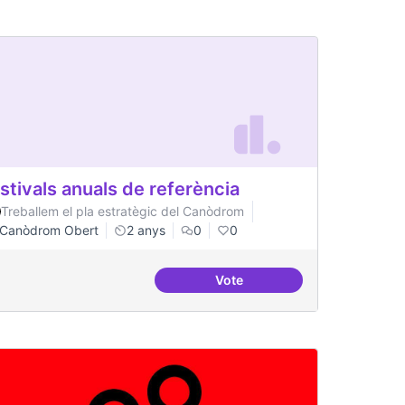
stivals anuals de referència
Treballem el pla estratègic del Canòdrom
Canòdrom Obert
2 anys
0
0
Vote
rom
Festivals anuals de referènci