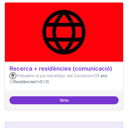
Recerca + residències (comunicació)
Treballem el pla estratègic del Canòdrom
1 any
Residències
0
0
Vote
Recerca + residències (comunica