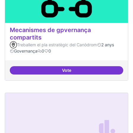
Mecanismes de gpvernança
compartits
Treballem el pla estratègic del Canòdrom
2 anys
Governança
0
0
Vote
Mecanismes de gpvernança comp