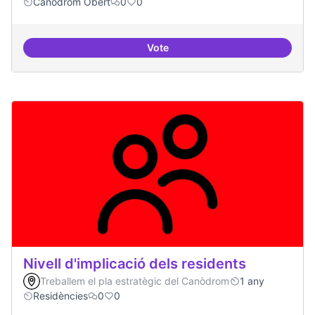
Canòdrom Obert
0
0
Vote
Festival feminisme digital
Nivell d'implicació dels residents
Treballem el pla estratègic del Canòdrom
1 any
Residències
0
0