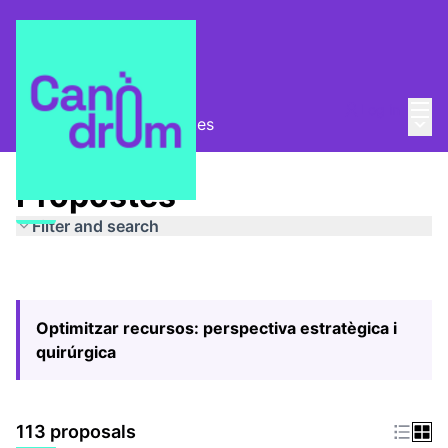
Mai
Log in
Main
Pla Estratègic
/
Propostes
Propostes
Filter and search
Optimitzar recursos: perspectiva estratègica i
quirúrgica
113 proposals