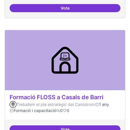
Vote
Implementacions de solucions a
Formació FLOSS a Casals de Barri
Treballem el pla estratègic del Canòdrom
1 any
Formació i capacitació
0
0
Vote