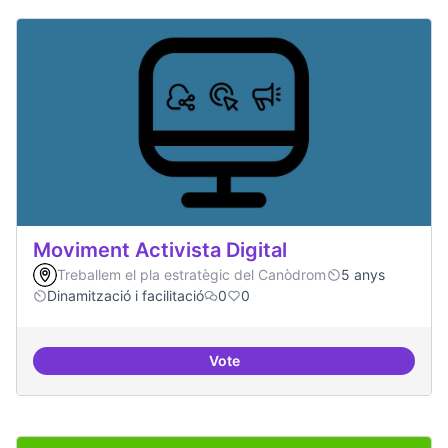
Moviment Activista Digital
Treballem el pla estratègic del Canòdrom
5 anys
Dinamització i facilitació
0
0
Vote
Moviment Activista Digital