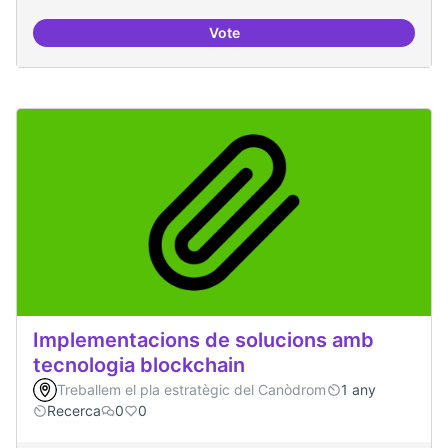
Vote
Consolidar oferta antena Ciber
Implementacions de solucions amb
tecnologia blockchain
Treballem el pla estratègic del Canòdrom
1 any
Recerca
0
0