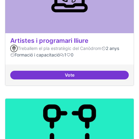
Artistes i programari lliure
Treballem el pla estratègic del Canòdrom
2 anys
Formació i capacitació
1
0
Vote
Artistes i programari lliure