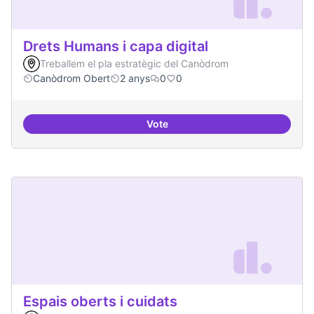
Drets Humans i capa digital
Treballem el pla estratègic del Canòdrom
Canòdrom Obert
2 anys
0
0
Vote
Drets Humans i capa digital
Espais oberts i cuidats