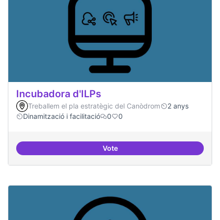
Incubadora d'ILPs
Treballem el pla estratègic del Canòdrom
2 anys
Dinamització i facilitació
0
0
Vote
Incubadora d'ILPs