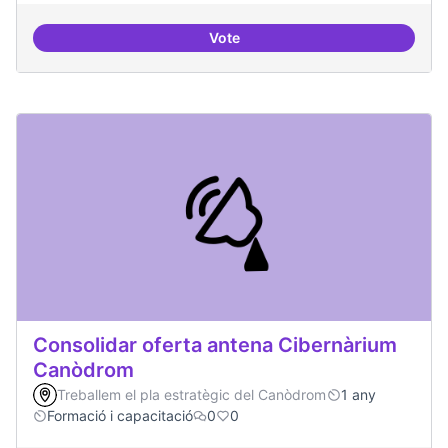
Vote
Nivell d'implicació dels residents
Consolidar oferta antena Cibernàrium
Canòdrom
Treballem el pla estratègic del Canòdrom
1 any
Formació i capacitació
0
0