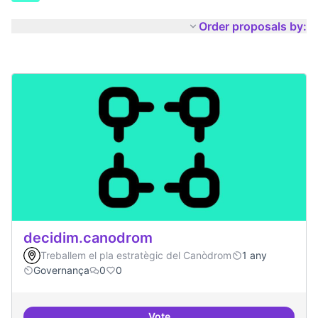
Order proposals by:
decidim.canodrom
Treballem el pla estratègic del Canòdrom
1 any
Governança
0
0
Vote