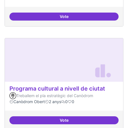
Vote
Publicar regularment en reviste
Programa cultural a nivell de ciutat
Treballem el pla estratègic del Canòdrom
Canòdrom Obert
2 anys
0
0
Vote
Programa cultural a nivell de ciut