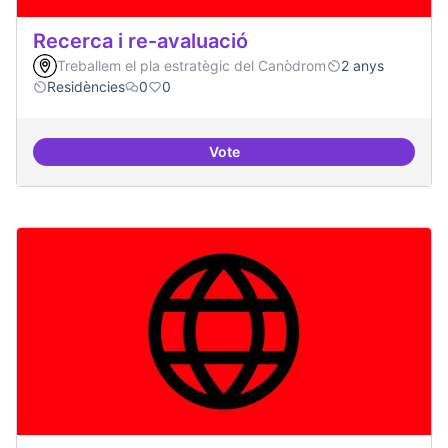
Recerca i re-avaluació
Treballem el pla estratègic del Canòdrom
2 anys
Residències
0
0
Vote
Recerca i re-avaluació