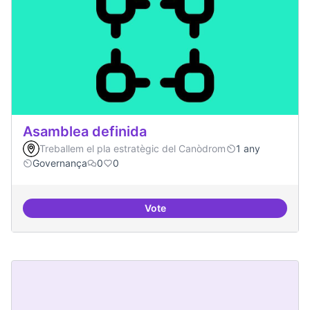
Asamblea definida
Treballem el pla estratègic del Canòdrom
1 any
Governança
0
0
Vote
Asamblea definida