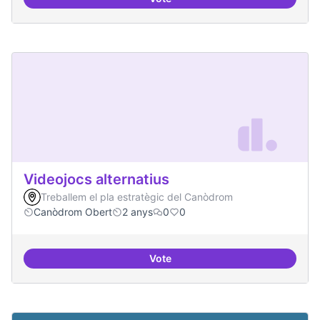
decidim.canodrom
Videojocs alternatius
Treballem el pla estratègic del Canòdrom
Canòdrom Obert
2 anys
0
0
Vote
Videojocs alternatius