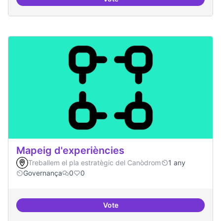
Formació FLOSS a Casals de Barr
Mapeig d'experiències
Treballem el pla estratègic del Canòdrom
1 any
Governança
0
0
Vote
Mapeig d'experiències