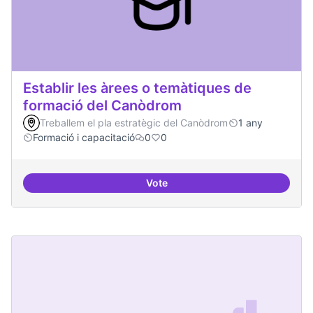
Establir les àrees o temàtiques de
formació del Canòdrom
Treballem el pla estratègic del Canòdrom
1 any
Formació i capacitació
0
0
Vote
Establir les àrees o temàtiques 