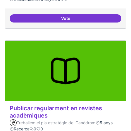
Vote
30 projectes residents referents
Publicar regularment en revistes
acadèmiques
Treballem el pla estratègic del Canòdrom
5 anys
Recerca
0
0