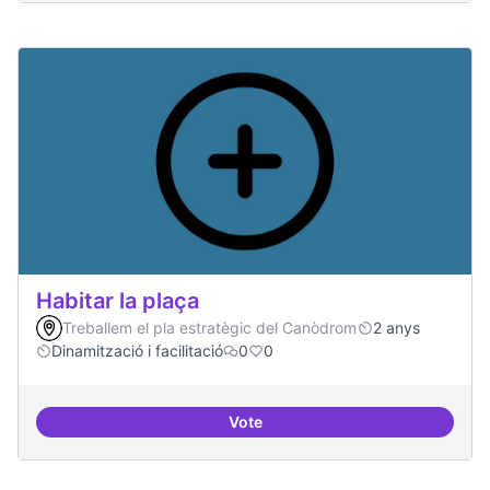
Habitar la plaça
Treballem el pla estratègic del Canòdrom
2 anys
Dinamització i facilitació
0
0
Vote
Habitar la plaça