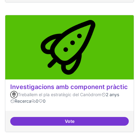
Investigacions amb component pràctic
Treballem el pla estratègic del Canòdrom
2 anys
Recerca
0
0
Vote
Investigacions amb component p