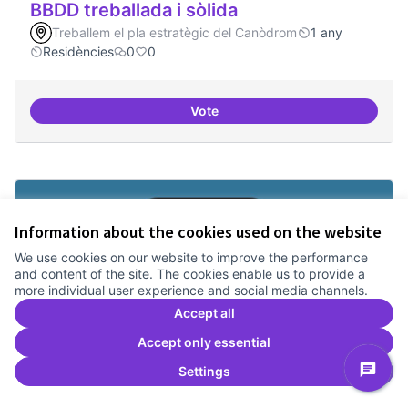
BBDD treballada i sòlida
Treballem el pla estratègic del Canòdrom
1 any
Residències
0
0
Vote
BBDD treballada i sòlida
Information about the cookies used on the website
We use cookies on our website to improve the performance
and content of the site. The cookies enable us to provide a
more individual user experience and social media channels.
Accept all
Accept only essential
Settings
ILP Drets Digitals