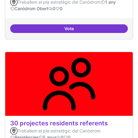
Treballem el pla estratègic del Canòdrom
1 any
Canòdrom Obert
0
0
Vote
Espais oberts i cuidats
30 projectes residents referents
Treballem el pla estratègic del Canòdrom
Residències
5 anys
0
0