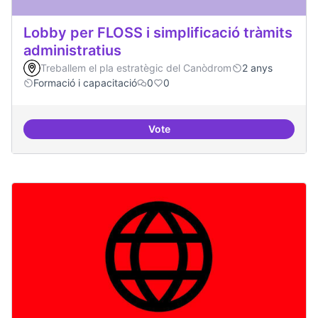
Lobby per FLOSS i simplificació tràmits
administratius
Treballem el pla estratègic del Canòdrom
2 anys
Formació i capacitació
0
0
Vote
Lobby per FLOSS i simplificació 