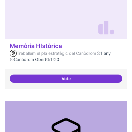
Memòria HIstòrica
Treballem el pla estratègic del Canòdrom
1 any
Canòdrom Obert
1
0
Vote
Memòria HIstòrica