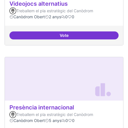
Videojocs alternatius
Treballem el pla estratègic del Canòdrom
Canòdrom Obert
2 anys
0
0
Vote
Videojocs alternatius
Presència internacional
Treballem el pla estratègic del Canòdrom
Canòdrom Obert
5 anys
0
0