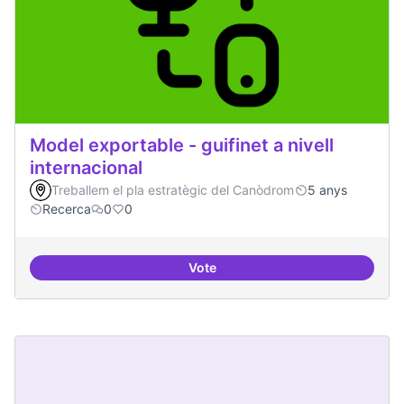
Model exportable - guifinet a nivell
internacional
Treballem el pla estratègic del Canòdrom
5 anys
Recerca
0
0
Vote
Model exportable - guifinet a nive