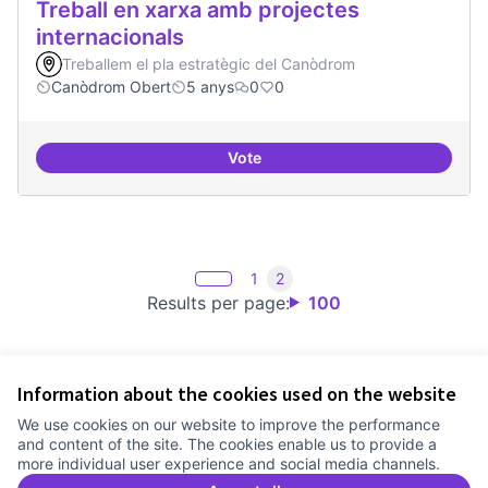
Treball en xarxa amb projectes
internacionals
Treballem el pla estratègic del Canòdrom
Canòdrom Obert
5 anys
0
0
Vote
Treball en xarxa amb projectes i
1
2
Results per page:
100
Information about the cookies used on the website
Terms of Service
We use cookies on our website to improve the performance
Cookie settings
and content of the site. The cookies enable us to provide a
Comunitat Canòdrom at Facebook
(External link)
Comunitat Canòdrom at Instagram
(External link)
Comunitat Canòdrom at YouTube
(External link)
English
more individual user experience and social media channels.
Triar la llengua
Elegir el idioma
Choose language