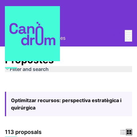
Mai
Log in
Main
Pla Estratègic
/
Propostes
Propostes
Filter and search
Optimitzar recursos: perspectiva estratègica i
quirúrgica
113 proposals