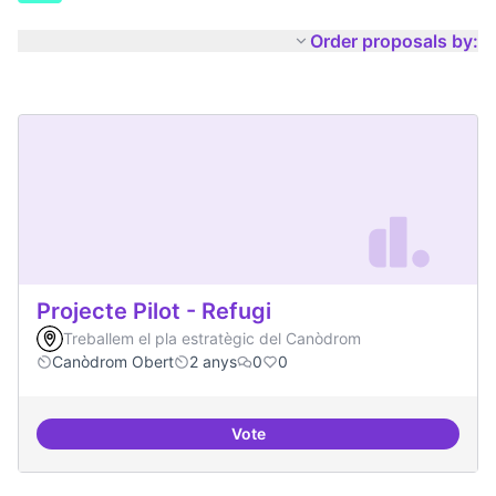
Order proposals by:
Projecte Pilot - Refugi
Treballem el pla estratègic del Canòdrom
Canòdrom Obert
2 anys
0
0
Vote
Projecte Pilot - Refugi