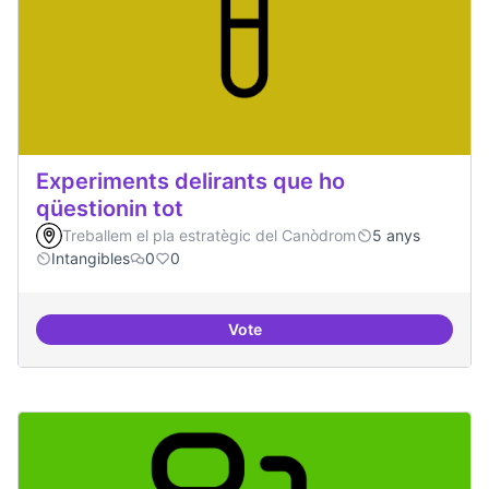
Experiments delirants que ho
qüestionin tot
Treballem el pla estratègic del Canòdrom
5 anys
Intangibles
0
0
Vote
Experiments delirants que ho qüe