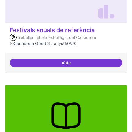
Festivals anuals de referència
Treballem el pla estratègic del Canòdrom
Canòdrom Obert
2 anys
0
0
Vote
Festivals anuals de referència