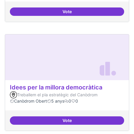
Vote
Presència internacional
Idees per la millora democràtica
Treballem el pla estratègic del Canòdrom
Canòdrom Obert
5 anys
0
0
Vote
Idees per la millora democràtica