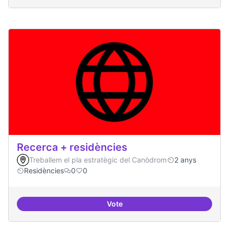
Recerca + residències
Treballem el pla estratègic del Canòdrom
2 anys
Residències
0
0
Vote
Recerca + residències