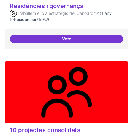
Residències i governança
Treballem el pla estratègic del Canòdrom
1 any
Residències
0
0
Vote
Residències i governança
10 projectes consolidats