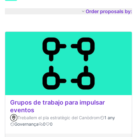
Order proposals by:
Grupos de trabajo para impulsar
eventos
Treballem el pla estratègic del Canòdrom
1 any
Governança
0
0