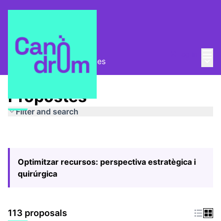
Mai
Log in
Main
Pla Estratègic
/
Propostes
Propostes
Filter and search
Optimitzar recursos: perspectiva estratègica i
quirúrgica
113 proposals