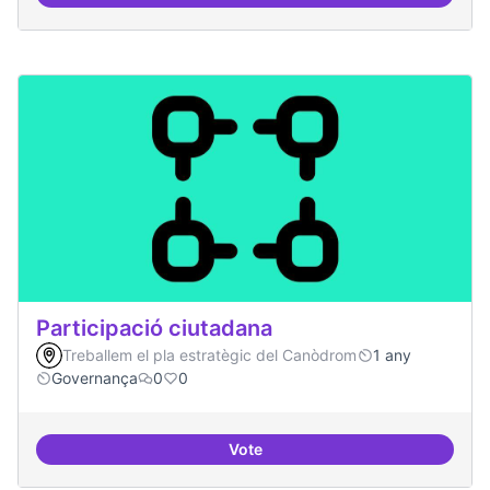
decidim.canodrom
Participació ciutadana
Treballem el pla estratègic del Canòdrom
1 any
Governança
0
0
Vote
Participació ciutadana