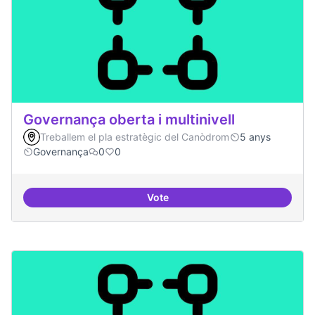
Governança oberta i multinivell
Treballem el pla estratègic del Canòdrom
5 anys
Governança
0
0
Vote
Governança oberta i multinivell