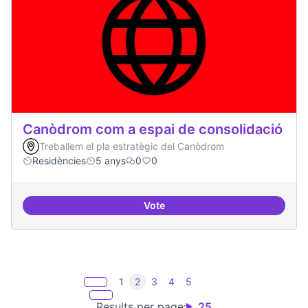
Canòdrom com a espai de consolidació
Treballem el pla estratègic del Canòdrom
Residències
5 anys
0
0
Vote
Canòdrom com a espai de consol
1
2
3
4
5
Results per page:
25