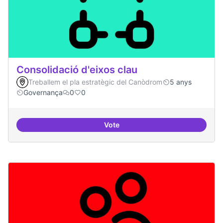
Consolidació d'eixos clau
Treballem el pla estratègic del Canòdrom
5 anys
Governança
0
0
Vote
Consolidació d'eixos clau