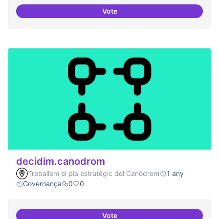
Vote
Grupos de trabajo para impulsar
decidim.canodrom
Treballem el pla estratègic del Canòdrom
1 any
Governança
0
0
Vote