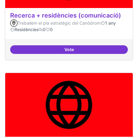
Recerca + residències (comunicació)
Treballem el pla estratègic del Canòdrom
1 any
Residències
0
0
Vote
Recerca + residències (comunica