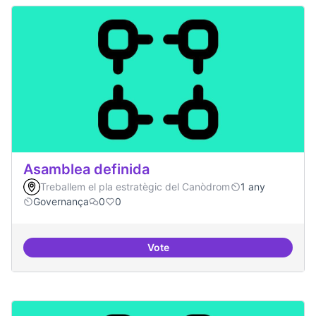
Asamblea definida
Treballem el pla estratègic del Canòdrom
1 any
Governança
0
0
Vote
Asamblea definida