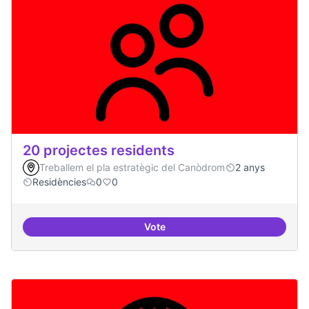
20 projectes residents
Treballem el pla estratègic del Canòdrom
2 anys
Residències
0
0
Vote
20 projectes residents