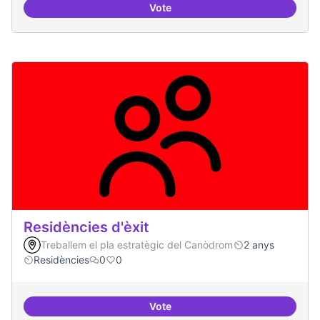
Vote
Campanya de comunicació
Residències d'èxit
Treballem el pla estratègic del Canòdrom
2 anys
Residències
0
0
Vote
Residències d'èxit