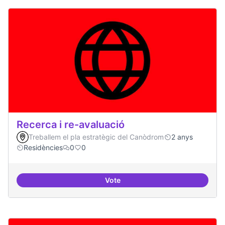
Recerca i re-avaluació
Treballem el pla estratègic del Canòdrom
2 anys
Residències
0
0
Vote
Recerca i re-avaluació