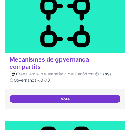
Mecanismes de gpvernança
compartits
Treballem el pla estratègic del Canòdrom
2 anys
Governança
0
0
Vote
Mecanismes de gpvernança comp