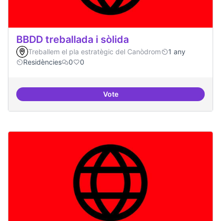
BBDD treballada i sòlida
Treballem el pla estratègic del Canòdrom
1 any
Residències
0
0
Vote
BBDD treballada i sòlida