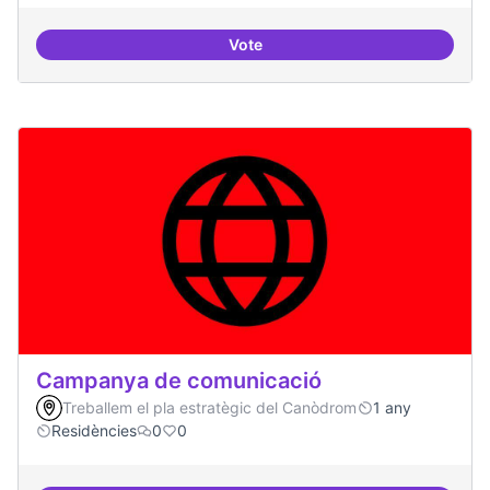
Vote
Explicitar el retorn
Campanya de comunicació
Treballem el pla estratègic del Canòdrom
1 any
Residències
0
0