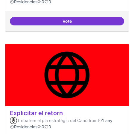
Residències
0
0
Vote
Nivell d'implicació dels residents
Explicitar el retorn
Treballem el pla estratègic del Canòdrom
1 any
Residències
0
0