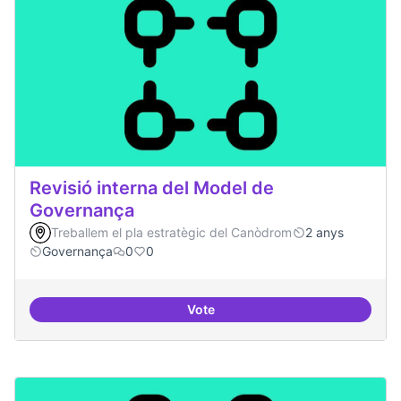
Revisió interna del Model de
Governança
Treballem el pla estratègic del Canòdrom
2 anys
Governança
0
0
Vote
Revisió interna del Model de Go