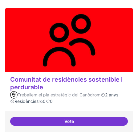
Comunitat de residències sostenible i
perdurable
Treballem el pla estratègic del Canòdrom
2 anys
Residències
0
0
Vote
Comunitat de r