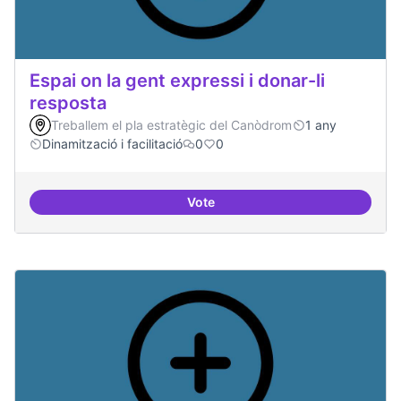
Espai on la gent expressi i donar-li
resposta
Treballem el pla estratègic del Canòdrom
1 any
Dinamització i facilitació
0
0
Vote
Espai on la gent expressi i donar