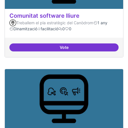
Comunitat software lliure
Treballem el pla estratègic del Canòdrom
1 any
Dinamització i facilitació
0
0
Vote
Comunitat software lliure