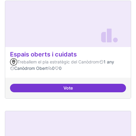
Espais oberts i cuidats
Treballem el pla estratègic del Canòdrom
1 any
Canòdrom Obert
0
0
Vote
Espais oberts i cuidats