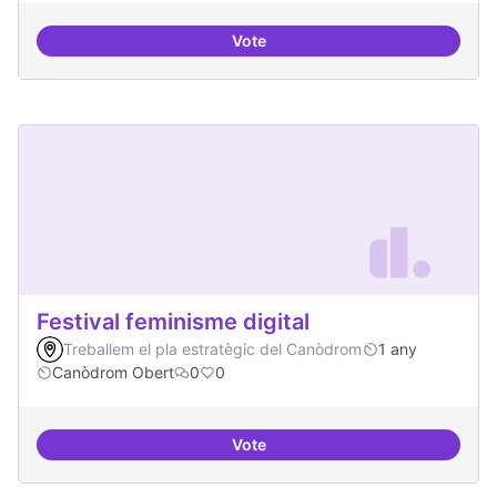
Vote
Iniciar línia de DDHH i capa digita
Festival feminisme digital
Treballem el pla estratègic del Canòdrom
1 any
Canòdrom Obert
0
0
Vote
Festival feminisme digital