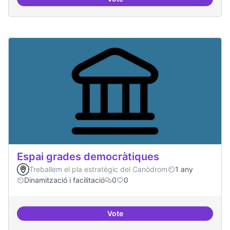
30 projectes residents referents
Espai grades democràtiques
Treballem el pla estratègic del Canòdrom
1 any
Dinamització i facilitació
0
0
Vote
Espai grades democràtiques