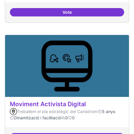
Vote
ILP Drets Digitals
Moviment Activista Digital
Treballem el pla estratègic del Canòdrom
5 anys
Dinamització i facilitació
0
0