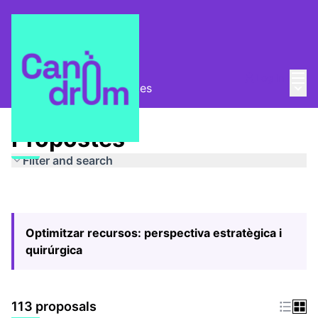
Mai
Log in
Main
Pla Estratègic
/
Propostes
Propostes
Filter and search
Optimitzar recursos: perspectiva estratègica i
quirúrgica
113 proposals