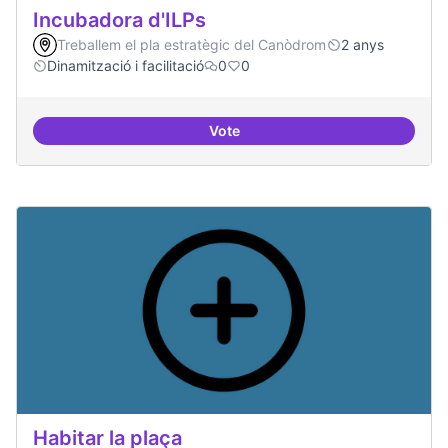
Incubadora d'ILPs
Treballem el pla estratègic del Canòdrom
2 anys
Dinamització i facilitació
0
0
Vote
Incubadora d'ILPs
Habitar la plaça