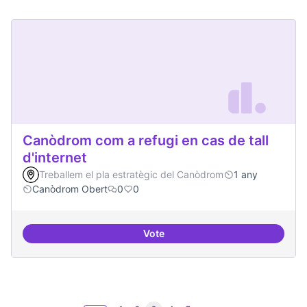
Canòdrom com a refugi en cas de tall
d'internet
Treballem el pla estratègic del Canòdrom
1 any
Canòdrom Obert
0
0
Vote
Canòdrom com a refugi en cas de t