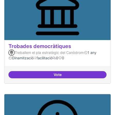
Trobades democràtiques
Treballem el pla estratègic del Canòdrom
1 any
Dinamització i facilitació
0
0
Vote
Trobades democràtiques