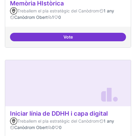
Memòria HIstòrica
Treballem el pla estratègic del Canòdrom
1 any
Canòdrom Obert
1
0
Vote
Memòria HIstòrica
Iniciar línia de DDHH i capa digital
Treballem el pla estratègic del Canòdrom
1 any
Canòdrom Obert
0
0