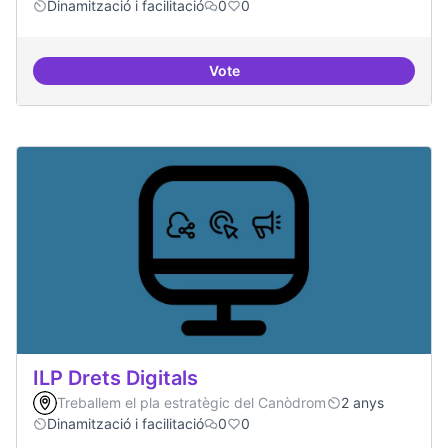
Dinamització i facilitació
0
0
Vote
Habitar la plaça
ILP Drets Digitals
Treballem el pla estratègic del Canòdrom
2 anys
Dinamització i facilitació
0
0