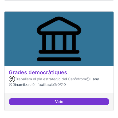
Grades democràtiques
Treballem el pla estratègic del Canòdrom
1 any
Dinamització i facilitació
0
0
Vote
Grades democràtiques