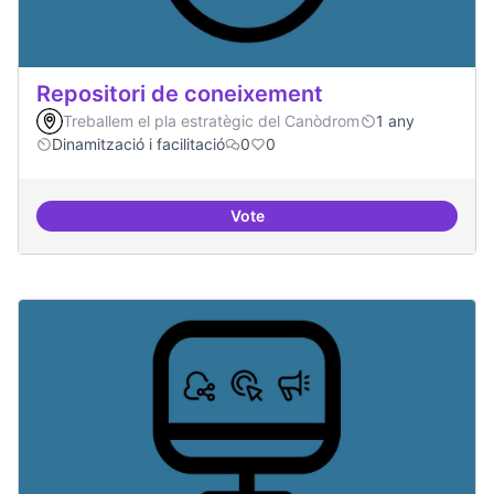
Repositori de coneixement
Treballem el pla estratègic del Canòdrom
1 any
Dinamització i facilitació
0
0
Vote
Repositori de coneixement