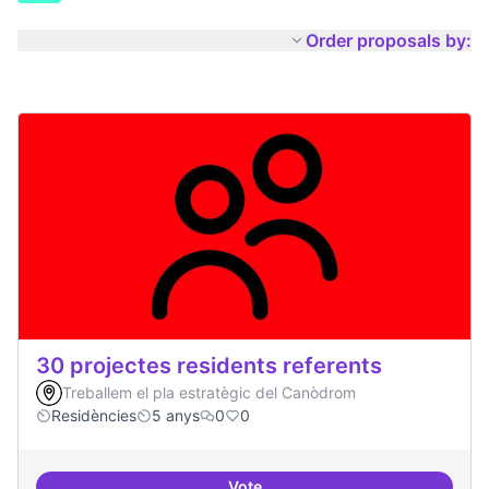
Order proposals by:
30 projectes residents referents
Treballem el pla estratègic del Canòdrom
Residències
5 anys
0
0
Vote