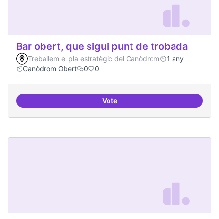
Bar obert, que sigui punt de trobada
Treballem el pla estratègic del Canòdrom
1 any
Canòdrom Obert
0
0
Vote
Bar obert, que sigui punt de trob