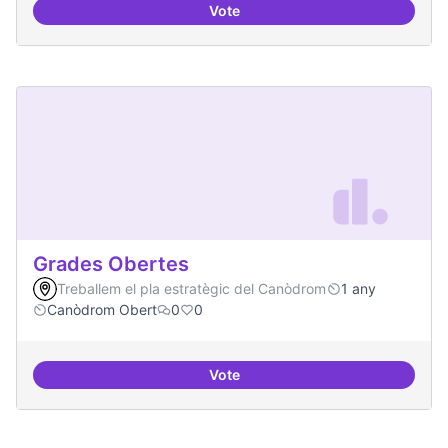
Vote
Moviment Activista Digital
Grades Obertes
Treballem el pla estratègic del Canòdrom
1 any
Canòdrom Obert
0
0
Vote
Grades Obertes