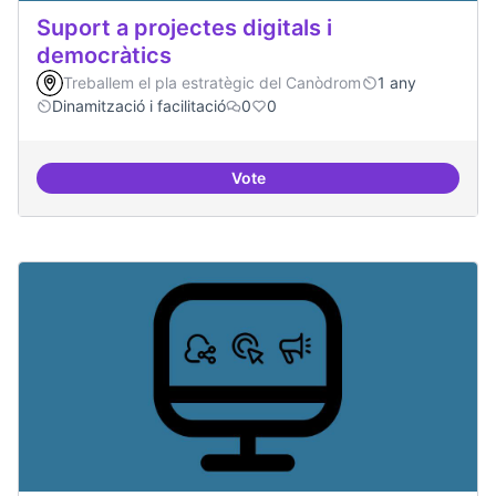
Suport a projectes digitals i
democràtics
Treballem el pla estratègic del Canòdrom
1 any
Dinamització i facilitació
0
0
Vote
Suport a projectes digitals i dem