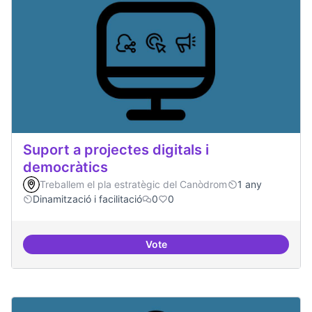
Suport a projectes digitals i
democràtics
Treballem el pla estratègic del Canòdrom
1 any
Dinamització i facilitació
0
0
Vote
Suport a projectes digitals i dem