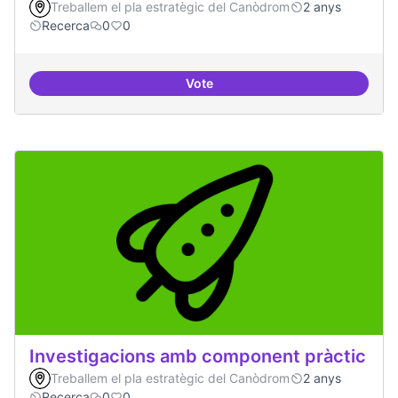
Treballem el pla estratègic del Canòdrom
2 anys
Recerca
0
0
Vote
IA i drets humans
Investigacions amb component pràctic
Treballem el pla estratègic del Canòdrom
2 anys
Recerca
0
0