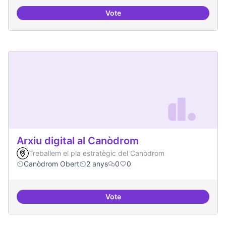
Vote
Xarxa internacional d'ateneus -
Arxiu digital al Canòdrom
Treballem el pla estratègic del Canòdrom
Canòdrom Obert
2 anys
0
0
Vote
Arxiu digital al Canòdrom