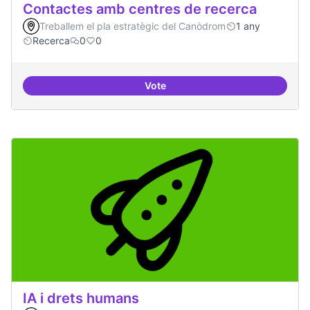
Contactes amb centres de recerca
Treballem el pla estratègic del Canòdrom
1 any
Recerca
0
0
Vote
Contactes amb centres de recer
IA i drets humans