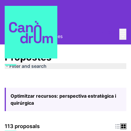
Mai
Log in
Main
Pla Estratègic
/
Propostes
Propostes
Filter and search
Optimitzar recursos: perspectiva estratègica i
quirúrgica
113 proposals