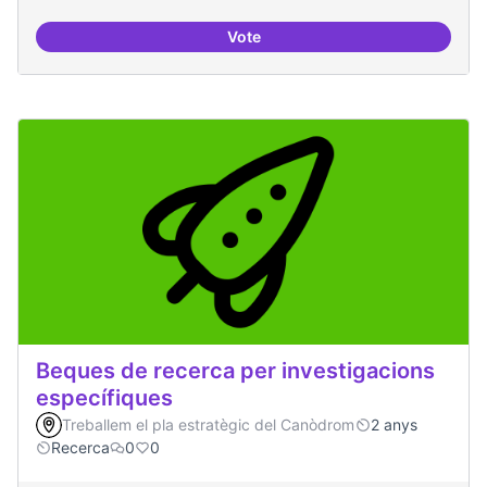
Vote
Digitalització de l'administració 
Beques de recerca per investigacions
específiques
Treballem el pla estratègic del Canòdrom
2 anys
Recerca
0
0