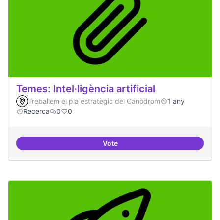
Temes: Intel·ligència artificial
Treballem el pla estratègic del Canòdrom
1 any
Recerca
0
0
Vote
Temes: Intel·ligència artificial