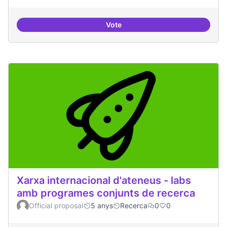
Vote
Productes finalitzats i replicable
Xarxa internacional d'ateneus - labs
amb programes conjunts de recerca
Official proposal
5 anys
Recerca
0
0