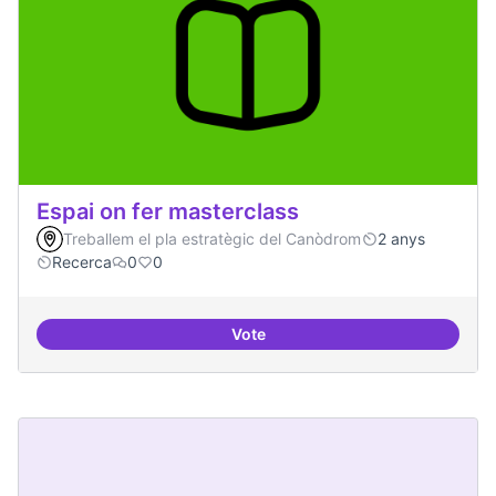
Espai on fer masterclass
Treballem el pla estratègic del Canòdrom
2 anys
Recerca
0
0
Vote
Espai on fer masterclass