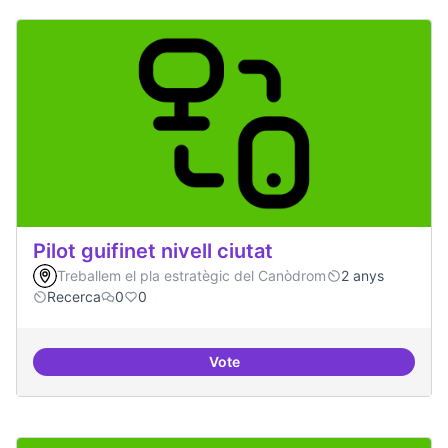
Pilot guifinet nivell ciutat
Treballem el pla estratègic del Canòdrom
2 anys
Recerca
0
0
Vote
Pilot guifinet nivell ciutat