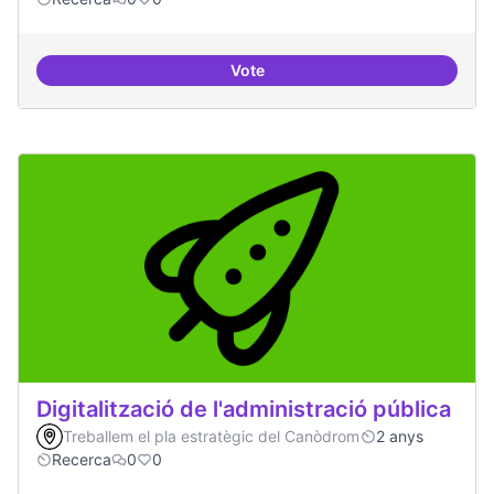
Vote
Investigacions amb component p
Digitalització de l'administració pública
Treballem el pla estratègic del Canòdrom
2 anys
Recerca
0
0