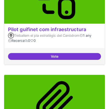
Pilot guifinet com infraestructura
Treballem el pla estratègic del Canòdrom
1 any
Recerca
0
0
Vote
Pilot guifinet com infraestructur