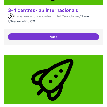
3-4 centres-lab internacionals
Treballem el pla estratègic del Canòdrom
1 any
Recerca
0
0
Vote
3-4 centres-lab internacionals