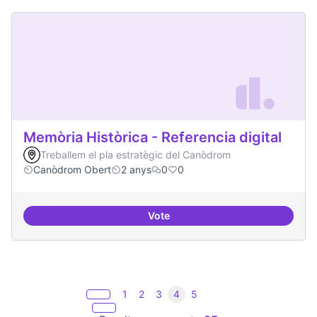
Memòria Històrica - Referencia digital
Treballem el pla estratègic del Canòdrom
Canòdrom Obert
2 anys
0
0
Vote
Memòria Històrica - Referencia di
1
2
3
4
5