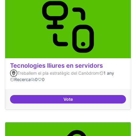
Tecnologies lliures en servidors
Treballem el pla estratègic del Canòdrom
1 any
Recerca
0
0
Vote
Tecnologies lliures en servidors