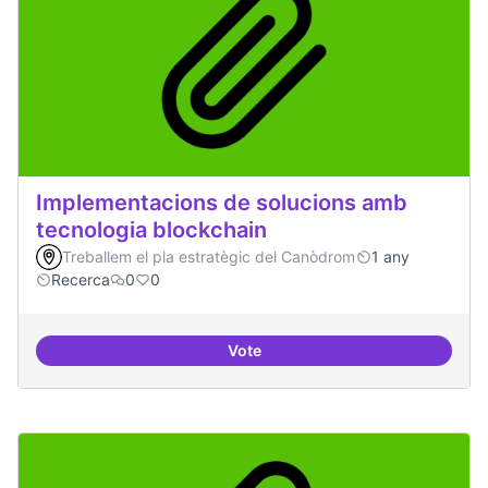
Implementacions de solucions amb
tecnologia blockchain
Treballem el pla estratègic del Canòdrom
1 any
Recerca
0
0
Vote
Implementacions de solucions a