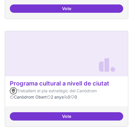
Vote
Beques de recerca per investiga
Programa cultural a nivell de ciutat
Treballem el pla estratègic del Canòdrom
Canòdrom Obert
2 anys
0
0
Vote
Programa cultural a nivell de ciut