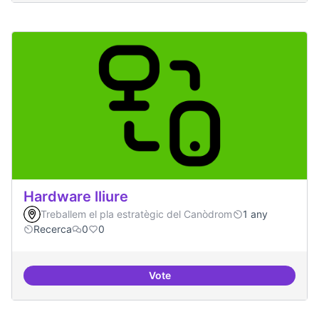
Hardware lliure
Treballem el pla estratègic del Canòdrom
1 any
Recerca
0
0
Vote
Hardware lliure