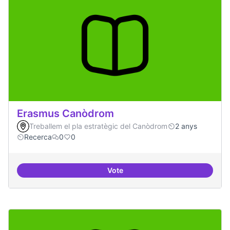
Erasmus Canòdrom
Treballem el pla estratègic del Canòdrom
2 anys
Recerca
0
0
Vote
Erasmus Canòdrom