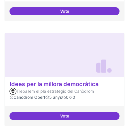
Vote
Presència internacional
Idees per la millora democràtica
Treballem el pla estratègic del Canòdrom
Canòdrom Obert
5 anys
0
0
Vote
Idees per la millora democràtica