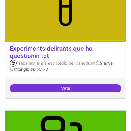
Experiments delirants que ho
qüestionin tot
Treballem el pla estratègic del Canòdrom
5 anys
Intangibles
0
0
Vote
Experiments delirants que ho qüe