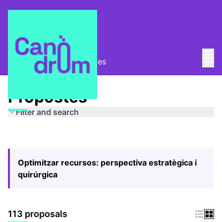
Mai
Log in
Main
Pla Estratègic
/
Propostes
Propostes
Filter and search
Optimitzar recursos: perspectiva estratègica i
quirúrgica
113 proposals