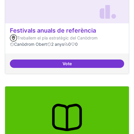
Festivals anuals de referència
Treballem el pla estratègic del Canòdrom
Canòdrom Obert
2 anys
0
0
Vote
Festivals anuals de referència