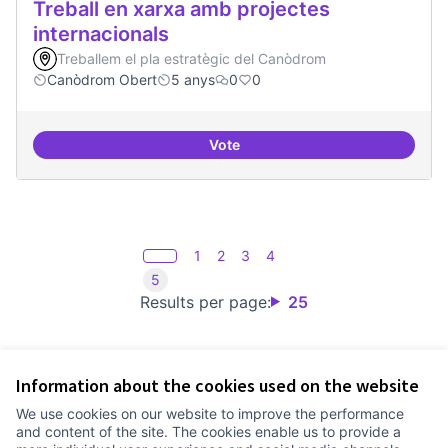
Treball en xarxa amb projectes
internacionals
Treballem el pla estratègic del Canòdrom
Canòdrom Obert
5 anys
0
0
Vote
Treball en xarxa amb projectes i
1
2
3
4
5
Results per page:
25
Information about the cookies used on the website
Terms of Service
We use cookies on our website to improve the performance
Cookie settings
and content of the site. The cookies enable us to provide a
Comunitat Canòdrom at Facebook
(External link)
Comunitat Canòdrom at Instagram
(External link)
Comunitat Canòdrom at YouTube
(External link)
English