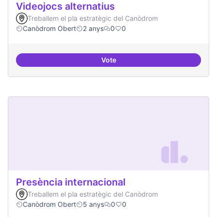
Videojocs alternatius
Treballem el pla estratègic del Canòdrom
Canòdrom Obert
2 anys
0
0
Vote
Videojocs alternatius
Presència internacional
Treballem el pla estratègic del Canòdrom
Canòdrom Obert
5 anys
0
0