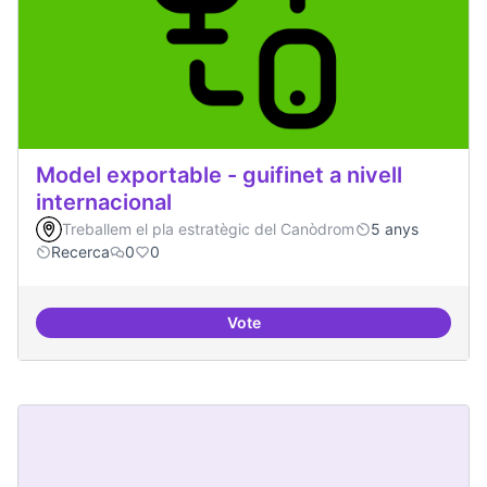
Model exportable - guifinet a nivell
internacional
Treballem el pla estratègic del Canòdrom
5 anys
Recerca
0
0
Vote
Model exportable - guifinet a nive