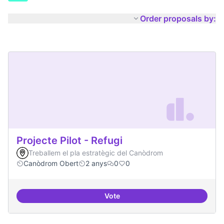
Order proposals by:
Projecte Pilot - Refugi
Treballem el pla estratègic del Canòdrom
Canòdrom Obert
2 anys
0
0
Vote
Projecte Pilot - Refugi