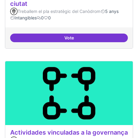
ciutat
Treballem el pla estratègic del Canòdrom
5 anys
Intangibles
0
0
Vote
Antenes Ateneu a altres punts de 
Actividades vinculadas a la governança