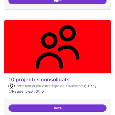
Vote
20 projectes residents
10 projectes consolidats
Treballem el pla estratègic del Canòdrom
1 any
Residències
0
0
Vote
10 projectes consolidats