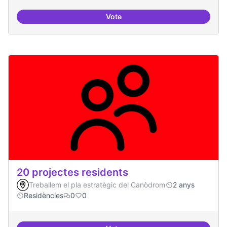
Vote
3-4 centres-lab internacionals
20 projectes residents
Treballem el pla estratègic del Canòdrom
2 anys
Residències
0
0