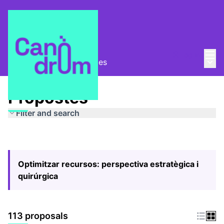
Mai
Log in
Main
Pla Estratègic
/
Propostes
Propostes
Filter and search
Optimitzar recursos: perspectiva estratègica i
quirúrgica
113 proposals