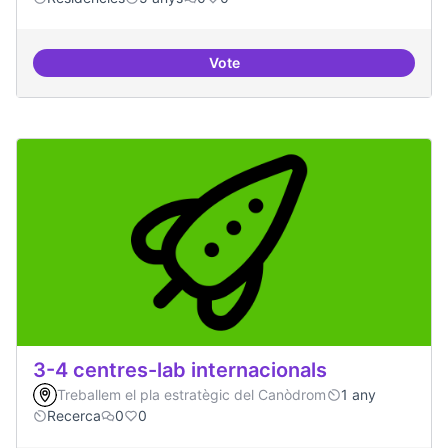
Vote
30 projectes residents referents
3-4 centres-lab internacionals
Treballem el pla estratègic del Canòdrom
1 any
Recerca
0
0