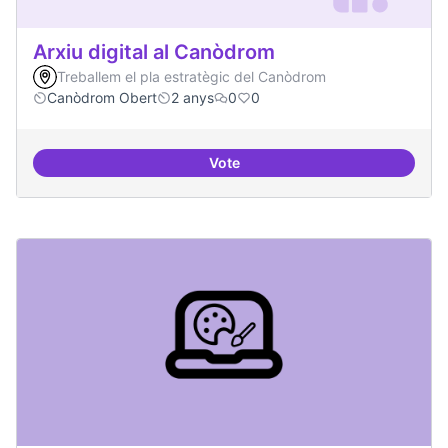
Arxiu digital al Canòdrom
Treballem el pla estratègic del Canòdrom
Canòdrom Obert
2 anys
0
0
Vote
Arxiu digital al Canòdrom