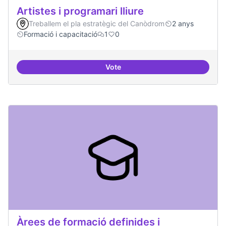
Artistes i programari lliure
Treballem el pla estratègic del Canòdrom
2 anys
Formació i capacitació
1
0
Vote
Artistes i programari lliure
Àrees de formació definides i