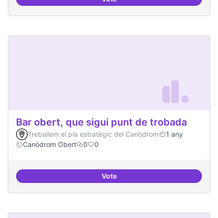
BBDD treballada i sòlida
Bar obert, que sigui punt de trobada
Treballem el pla estratègic del Canòdrom
1 any
Canòdrom Obert
0
0
Vote
Bar obert, que sigui punt de trob