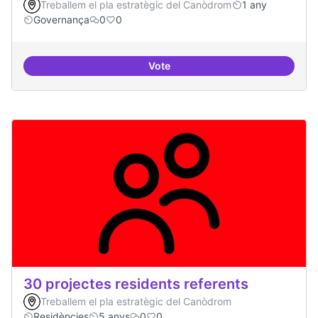
Treballem el pla estratègic del Canòdrom
1 any
Governança
0
0
Vote
Actividades vinculadas a la gov
30 projectes residents referents
Treballem el pla estratègic del Canòdrom
Residències
5 anys
0
0