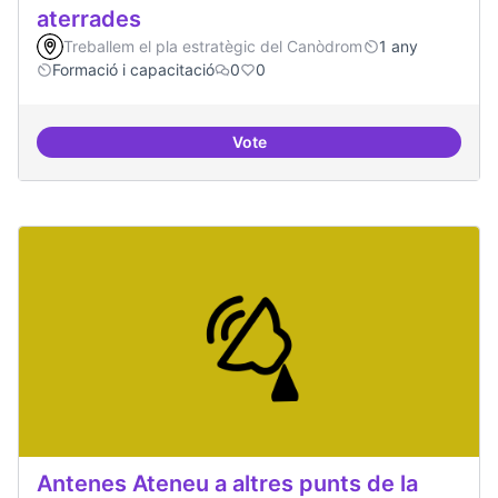
aterrades
Treballem el pla estratègic del Canòdrom
1 any
Formació i capacitació
0
0
Vote
Àrees de formació definides i at
Antenes Ateneu a altres punts de la