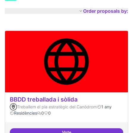
Order proposals by:
BBDD treballada i sòlida
Treballem el pla estratègic del Canòdrom
1 any
Residències
0
0
Vote