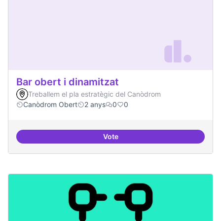
Bar obert i dinamitzat
Treballem el pla estratègic del Canòdrom
Canòdrom Obert
2 anys
0
0
Vote
Bar obert i dinamitzat