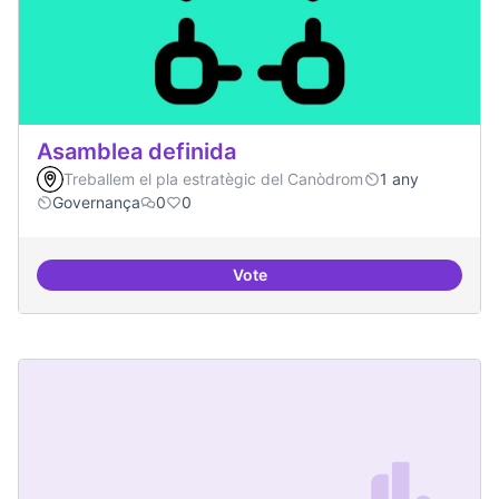
Asamblea definida
Treballem el pla estratègic del Canòdrom
1 any
Governança
0
0
Vote
Asamblea definida