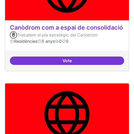
Canòdrom com a espai de consolidació
Treballem el pla estratègic del Canòdrom
Residències
5 anys
0
0
Vote
Canòdrom com a espai de consol