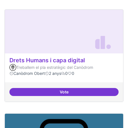
Drets Humans i capa digital
Treballem el pla estratègic del Canòdrom
Canòdrom Obert
2 anys
0
0
Vote
Drets Humans i capa digital