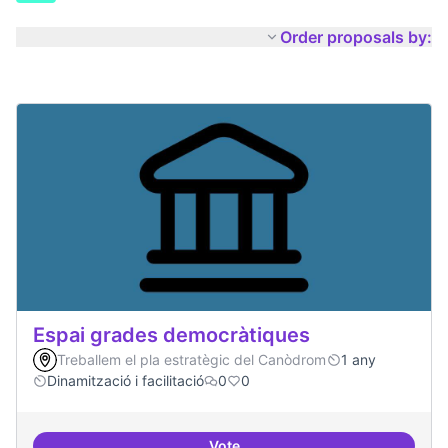
Order proposals by:
Espai grades democràtiques
Treballem el pla estratègic del Canòdrom
1 any
Dinamització i facilitació
0
0
Vote