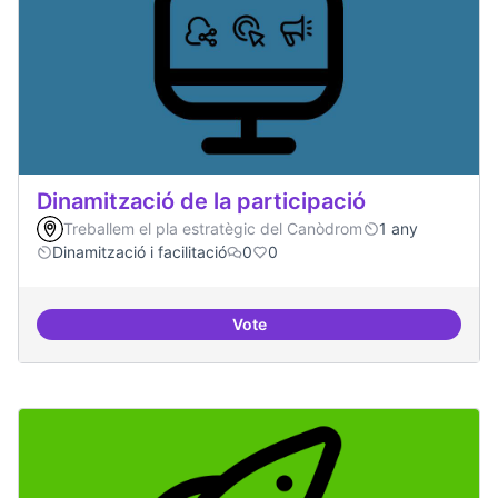
Dinamització de la participació
Treballem el pla estratègic del Canòdrom
1 any
Dinamització i facilitació
0
0
Vote
Dinamització de la participació