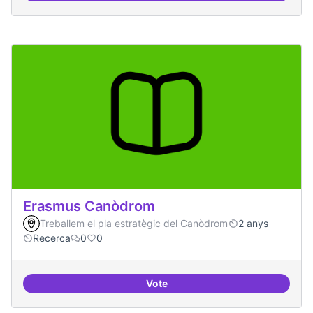
Erasmus Canòdrom
Treballem el pla estratègic del Canòdrom
2 anys
Recerca
0
0
Vote
Erasmus Canòdrom