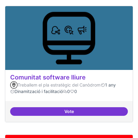
Comunitat software lliure
Treballem el pla estratègic del Canòdrom
1 any
Dinamització i facilitació
0
0
Vote
Comunitat software lliure