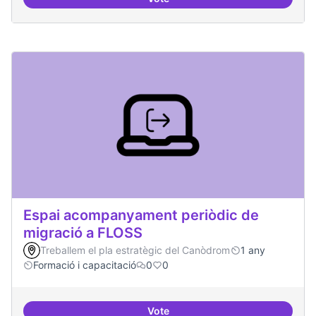
Espai grades democràtiques
Espai acompanyament periòdic de
migració a FLOSS
Treballem el pla estratègic del Canòdrom
1 any
Formació i capacitació
0
0
Vote