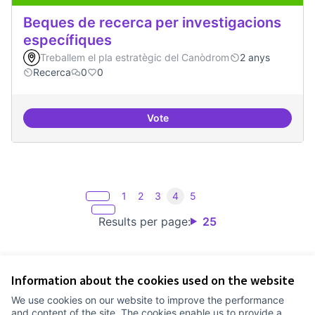
Beques de recerca per investigacions
específiques
Treballem el pla estratègic del Canòdrom
2 anys
Recerca
0
0
Vote
Beques de recerca per investiga
1
2
3
4
5
Results per page:
25
Information about the cookies used on the website
Terms of Service
We use cookies on our website to improve the performance
Cookie settings
and content of the site. The cookies enable us to provide a