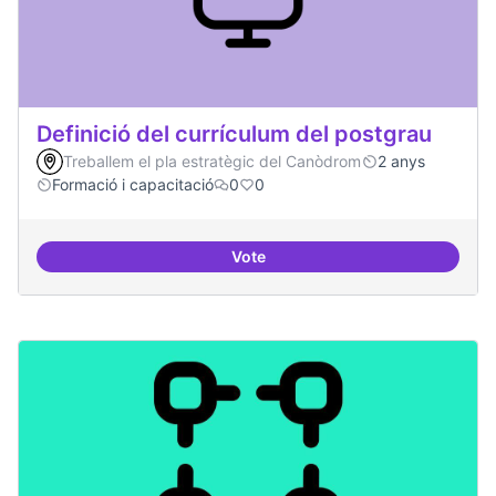
Definició del currículum del postgrau
Treballem el pla estratègic del Canòdrom
2 anys
Formació i capacitació
0
0
Vote
Definició del currículum del pos