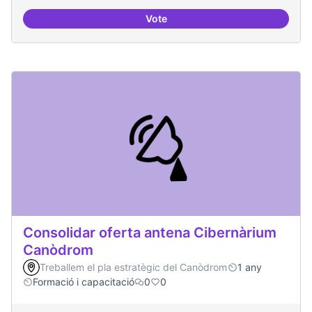
Vote
Contactes amb centres de recer
Consolidar oferta antena Cibernàrium
Canòdrom
Treballem el pla estratègic del Canòdrom
1 any
Formació i capacitació
0
0