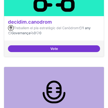
decidim.canodrom
Treballem el pla estratègic del Canòdrom
1 any
Governança
0
0
Vote
decidim.canodrom