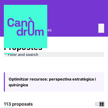
Mai
Log in
Main
Pla Estratègic
/
Propostes
Propostes
Filter and search
Optimitzar recursos: perspectiva estratègica i
quirúrgica
113 proposals