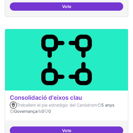
Vote
Consolidar oferta antena Ciber
Consolidació d'eixos clau
Treballem el pla estratègic del Canòdrom
5 anys
Governança
0
0
Vote
Consolidació d'eixos clau