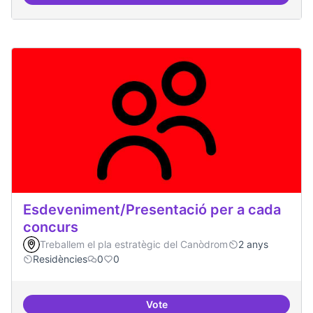
Espai acompanyament periòdic d
Esdeveniment/Presentació per a cada
concurs
Treballem el pla estratègic del Canòdrom
2 anys
Residències
0
0
Vote
Esdeveniment/Presentació per a