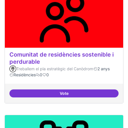
Comunitat de residències sostenible i
perdurable
Treballem el pla estratègic del Canòdrom
2 anys
Residències
0
0
Vote
Comunitat de r