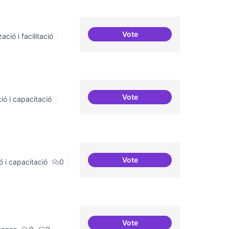
Vote
ació i facilitació
Suport a projectes digitals i
Vote
ió i capacitació
Servei estable de migració a
Vote
ó i capacitació
0
Sensibilització FLOSS
Vote
Revisió interna del Model d