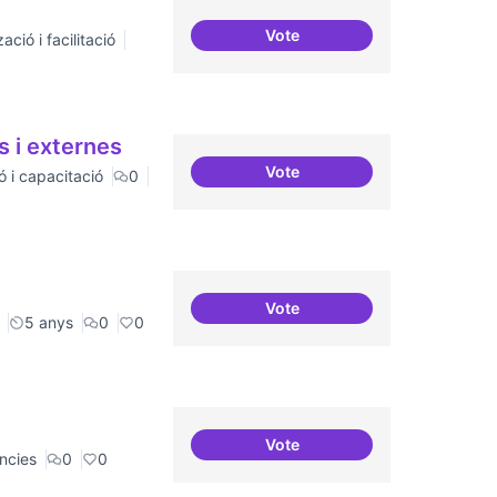
Vote
ació i facilitació
Relatoria col·laborativa
s i externes
Vote
ó i capacitació
0
Relació equilibrada entre fo
Vote
Refugi en cas d'un tall a inte
5 anys
0
0
Vote
Recerca i re-avaluació
ncies
0
0