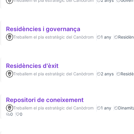
Treballem el pla estratègic del Canòdrom
2 anys
Gover
Residències i governança
Treballem el pla estratègic del Canòdrom
1 any
Residèn
Residències d'èxit
Treballem el pla estratègic del Canòdrom
2 anys
Residè
Repositori de coneixement
Treballem el pla estratègic del Canòdrom
1 any
Dinamitz
0
0