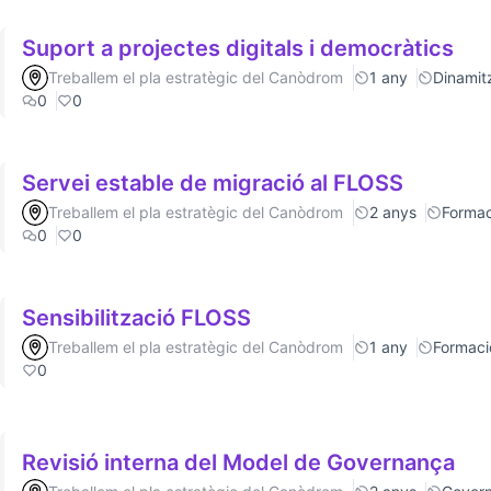
Suport a projectes digitals i democràtics
Treballem el pla estratègic del Canòdrom
1 any
Dinamitz
0
0
Servei estable de migració al FLOSS
Treballem el pla estratègic del Canòdrom
2 anys
Formac
0
0
Sensibilització FLOSS
Treballem el pla estratègic del Canòdrom
1 any
Formaci
0
Revisió interna del Model de Governança