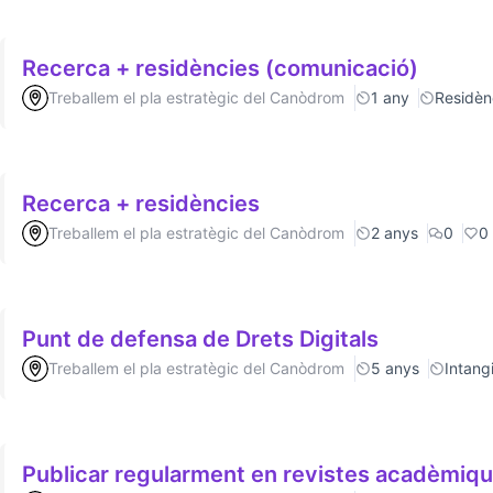
Recerca + residències (comunicació)
Treballem el pla estratègic del Canòdrom
1 any
Residèn
Recerca + residències
Treballem el pla estratègic del Canòdrom
2 anys
0
0
Punt de defensa de Drets Digitals
Treballem el pla estratègic del Canòdrom
5 anys
Intang
Publicar regularment en revistes acadèmiq