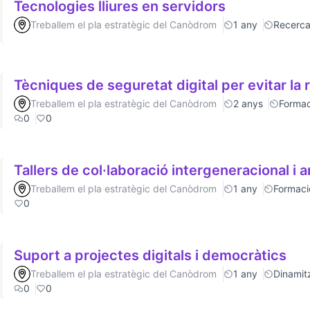
Tecnologies lliures en servidors
Treballem el pla estratègic del Canòdrom
1 any
Recerc
Tècniques de seguretat digital per evitar la 
Treballem el pla estratègic del Canòdrom
2 anys
Formac
0
0
Tallers de col·laboració intergeneracional i a
Treballem el pla estratègic del Canòdrom
1 any
Formaci
0
Suport a projectes digitals i democràtics
Treballem el pla estratègic del Canòdrom
1 any
Dinamitz
0
0