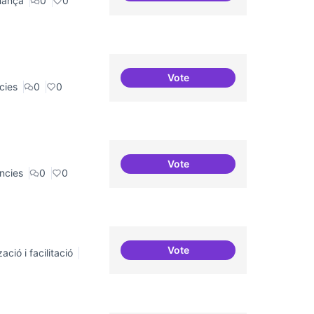
nança
0
0
Vote
Residències i governança
cies
0
0
Vote
Residències d'èxit
ncies
0
0
Vote
ació i facilitació
Repositori de coneixement