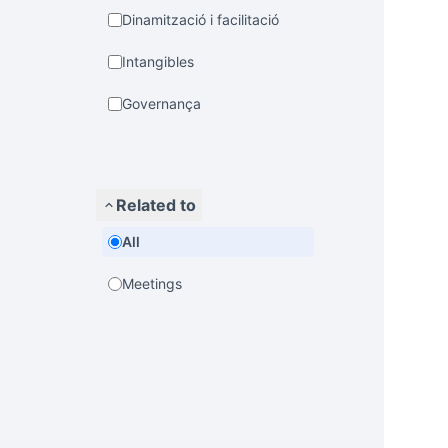
Dinamització i facilitació
Intangibles
Governança
Related to
All
Meetings