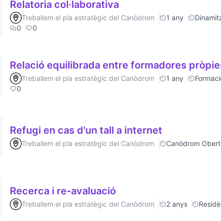
Relatoria col·laborativa
Treballem el pla estratègic del Canòdrom
1 any
Dinamitz
0
0
Relació equilibrada entre formadores pròpie
Treballem el pla estratègic del Canòdrom
1 any
Formaci
0
Refugi en cas d'un tall a internet
Treballem el pla estratègic del Canòdrom
Canòdrom Obert
Recerca i re-avaluació
Treballem el pla estratègic del Canòdrom
2 anys
Residè