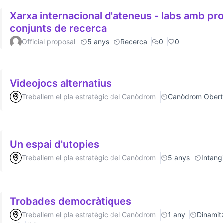
Xarxa internacional d'ateneus - labs amb p
conjunts de recerca
Official proposal
5 anys
Recerca
0
0
Videojocs alternatius
Treballem el pla estratègic del Canòdrom
Canòdrom Obert
Un espai d'utopies
Treballem el pla estratègic del Canòdrom
5 anys
Intang
Trobades democràtiques
Treballem el pla estratègic del Canòdrom
1 any
Dinamitz