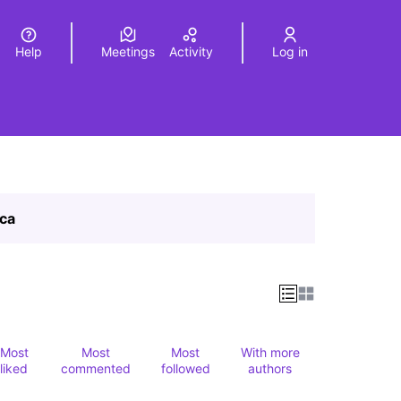
Help
Meetings
Activity
Log in
a
Elegir el idioma
Choose language
ica
Most
Most
Most
With more
liked
commented
followed
authors