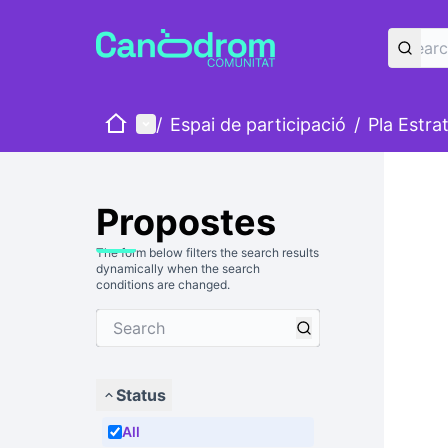
Home
Main menu
/
Espai de participació
/
Pla Estra
Propostes
The form below filters the search results
dynamically when the search
conditions are changed.
Status
All