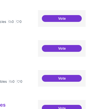
Vote
Recerca + residències (com
cies
0
0
Vote
Recerca + residències
Vote
Punt de defensa de Drets Dig
ibles
0
0
ues
Vote