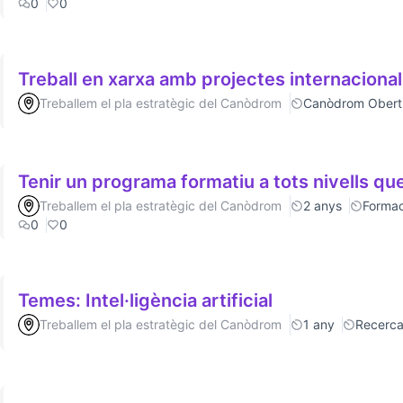
0
0
Treball en xarxa amb projectes internaciona
Treballem el pla estratègic del Canòdrom
Canòdrom Obert
Tenir un programa formatiu a tots nivells que
Treballem el pla estratègic del Canòdrom
2 anys
Formac
0
0
Temes: Intel·ligència artificial
Treballem el pla estratègic del Canòdrom
1 any
Recerc