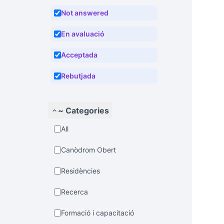
Not answered
En avaluació
Acceptada
Rebutjada
~ Categories
All
Canòdrom Obert
Residències
Recerca
Formació i capacitació