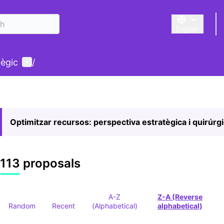
English
Triar la llengu
User menu
tègic
/
Optimitzar recursos: perspectiva estratègica i quirúrg
113 proposals
A-Z
Z-A (Reverse
Random
Recent
(Alphabetical)
alphabetical)