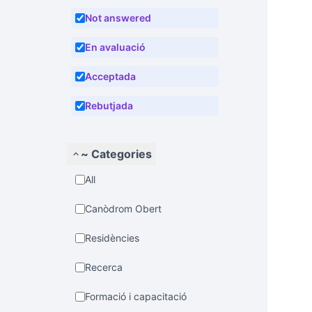
Not answered
En avaluació
Acceptada
Rebutjada
~ Categories
All
Canòdrom Obert
Residències
Recerca
Formació i capacitació