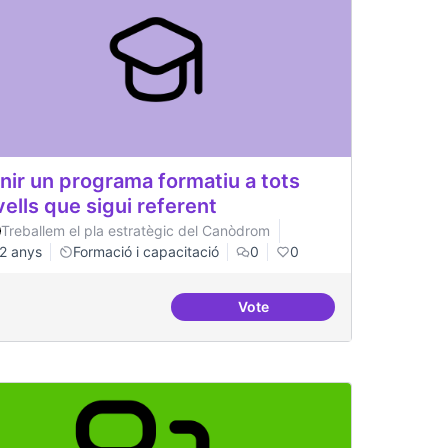
nir un programa formatiu a tots
vells que sigui referent
Treballem el pla estratègic del Canòdrom
2 anys
Formació i capacitació
0
0
Vote
rojectes internacionals
Tenir un programa formatiu a 