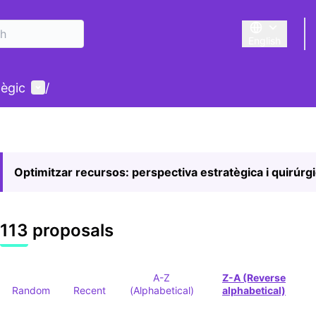
English
Triar la llengu
User menu
tègic
/
Optimitzar recursos: perspectiva estratègica i quirúrg
113 proposals
A-Z
Z-A (Reverse
Random
Recent
(Alphabetical)
alphabetical)