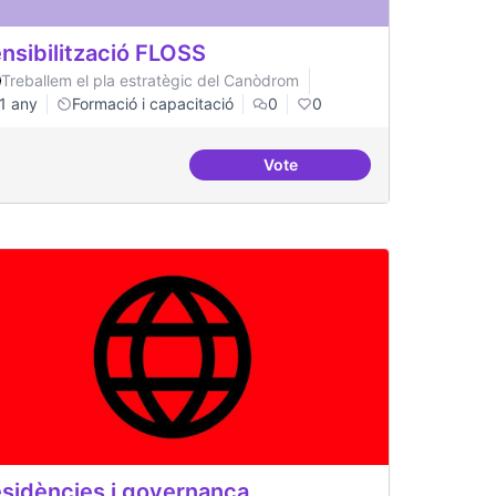
nsibilització FLOSS
Treballem el pla estratègic del Canòdrom
1 any
Formació i capacitació
0
0
Vote
ació al FLOSS
Sensibilització FLOSS
sidències i governança