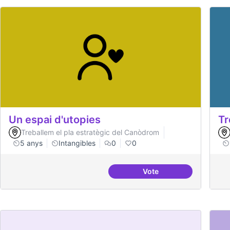
Un espai d'utopies
Tr
Treballem el pla estratègic del Canòdrom
5 anys
Intangibles
0
0
Vote
Un espai d'utopies