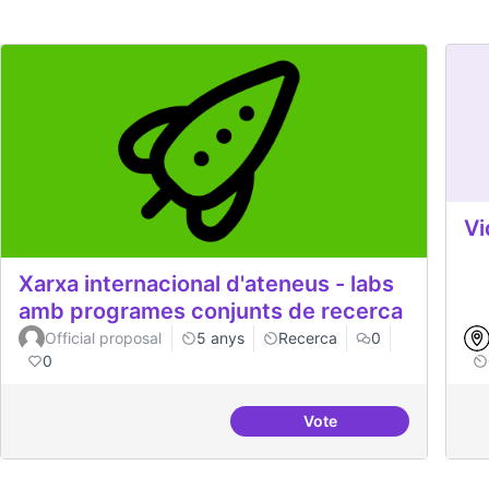
Vi
Xarxa internacional d'ateneus - labs
amb programes conjunts de recerca
Official proposal
5 anys
Recerca
0
0
Vote
Xarxa internacional d'