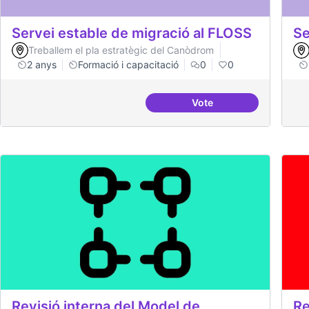
Servei estable de migració al FLOSS
Se
Treballem el pla estratègic del Canòdrom
2 anys
Formació i capacitació
0
0
Vote
Servei estable de migr
Revisió interna del Model de
Re