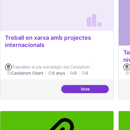
Treball en xarxa amb projectes
internacionals
Te
ni
Treballem el pla estratègic del Canòdrom
Canòdrom Obert
5 anys
0
0
Vote
Treball en xarxa amb p