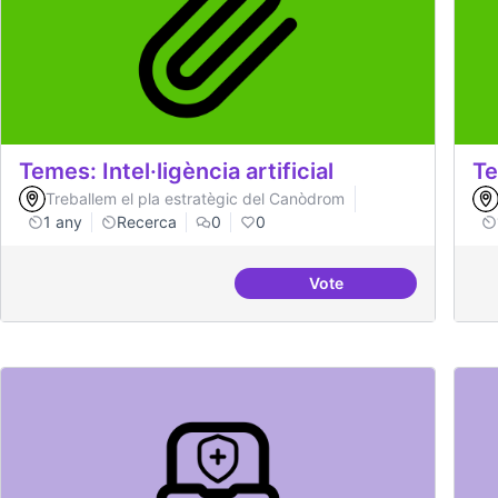
Temes: Intel·ligència artificial
Te
Treballem el pla estratègic del Canòdrom
1 any
Recerca
0
0
Vote
Temes: Intel·ligència art