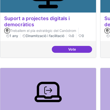
Suport a projectes digitals i
Su
democràtics
de
Treballem el pla estratègic del Canòdrom
1 any
Dinamització i facilitació
0
0
Vote
Suport a projectes digi