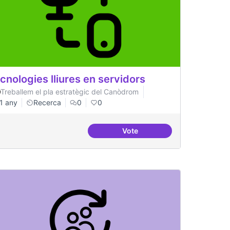
cnologies lliures en servidors
Treballem el pla estratègic del Canòdrom
1 any
Recerca
0
0
Vote
ificial
Tecnologies lliures en servi