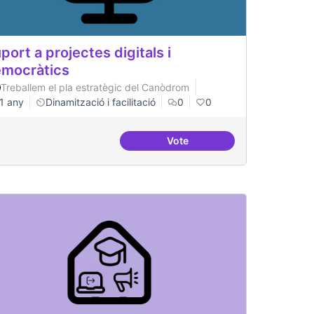
port a projectes digitals i
mocràtics
Treballem el pla estratègic del Canòdrom
1 any
Dinamització i facilitació
0
0
Vote
tals i democràtics
Suport a projectes digitals i