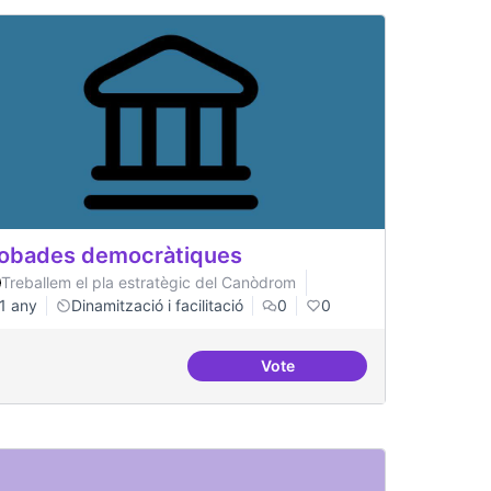
obades democràtiques
Treballem el pla estratègic del Canòdrom
1 any
Dinamització i facilitació
0
0
Vote
Trobades democràtiques