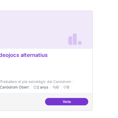
deojocs alternatius
Treballem el pla estratègic del Canòdrom
Canòdrom Obert
2 anys
0
0
Vote
ateneus - labs amb programes conjunts de recerca
Videojocs alternatius