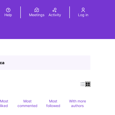
Help
Meetings
Activity
Log in
a
Elegir el idioma
Choose language
ica
Most
Most
Most
With more
liked
commented
followed
authors