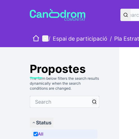
Home
Main menu
/
Espai de participació
/
Pla Estra
Propostes
The form below filters the search results
dynamically when the search
conditions are changed.
Status
All