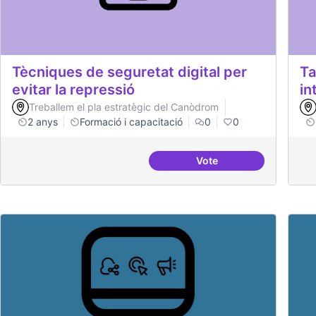
Tècniques de seguretat digital per
Ta
evitar la repressió
in
Treballem el pla estratègic del Canòdrom
2 anys
Formació i capacitació
0
0
Vote
Tècniques de seguretat 