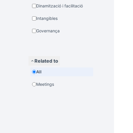
Dinamització i facilitació
Intangibles
Governança
Related to
All
Meetings