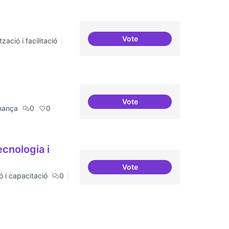
Vote
zació i facilitació
ILP Drets Digitals
Vote
Consolidació d'eixos clau
nança
0
0
ecnologia i
Vote
Formacions en la consciencia
ó i capacitació
0