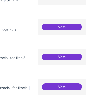
ca
0
0
Vote
3-4 centres-lab internacion
a
0
0
Vote
ació i facilitació
Grades democràtiques
Vote
zació i facilitació
Moviment Activista Digital