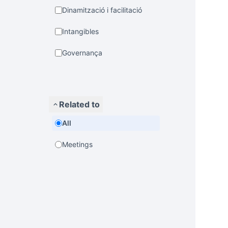
Dinamització i facilitació
Intangibles
Governança
Related to
All
Meetings