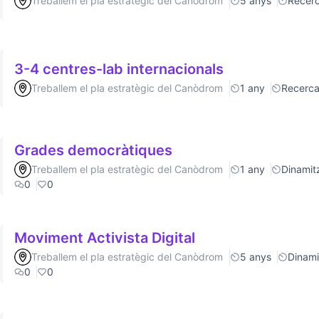
Treballem el pla estratègic del Canòdrom
5 anys
Recer
3-4 centres-lab internacionals
Treballem el pla estratègic del Canòdrom
1 any
Recerc
Grades democràtiques
Treballem el pla estratègic del Canòdrom
1 any
Dinamitz
0
0
Moviment Activista Digital
Treballem el pla estratègic del Canòdrom
5 anys
Dinamit
0
0