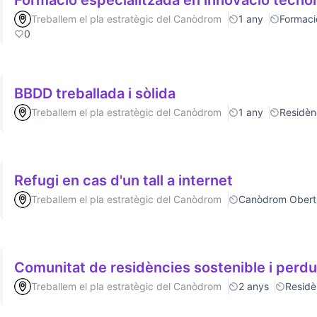
Formació especialitzada en innovació tecno
Treballem el pla estratègic del Canòdrom
1 any
Formaci
0
BBDD treballada i sòlida
Treballem el pla estratègic del Canòdrom
1 any
Residèn
Refugi en cas d'un tall a internet
Treballem el pla estratègic del Canòdrom
Canòdrom Obert
Comunitat de residències sostenible i
Treballem el pla estratègic del Canòdrom
2 anys
Residè