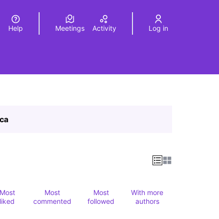
Help
Meetings
Activity
Log in
a
Elegir el idioma
Choose language
ica
Most
Most
Most
With more
liked
commented
followed
authors