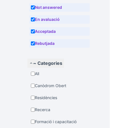
Not answered
En avaluació
Acceptada
Rebutjada
~ Categories
All
Canòdrom Obert
Residències
Recerca
Formació i capacitació