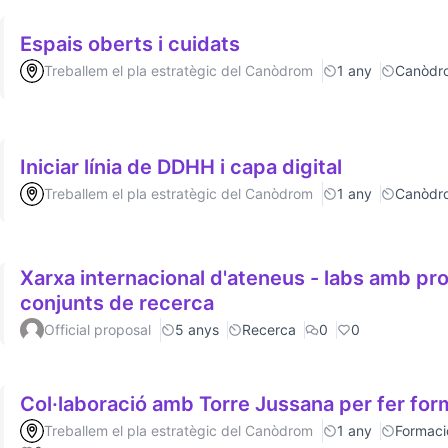
Espais oberts i cuidats
Treballem el pla estratègic del Canòdrom
1 any
Canòdr
Iniciar línia de DDHH i capa digital
Treballem el pla estratègic del Canòdrom
1 any
Canòdr
Xarxa internacional d'ateneus - labs amb p
conjunts de recerca
Official proposal
5 anys
Recerca
0
0
Col·laboració amb Torre Jussana per fer fo
Treballem el pla estratègic del Canòdrom
1 any
Formaci