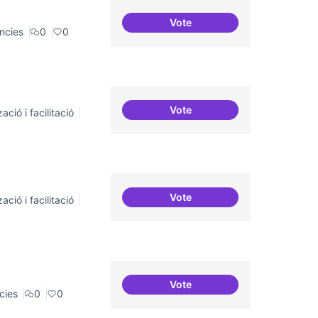
Vote
20 projectes residents
ncies
0
0
Vote
ació i facilitació
Suport a projectes digitals i
Vote
ació i facilitació
Suport a projectes digitals i
Vote
Recerca + residències (com
cies
0
0