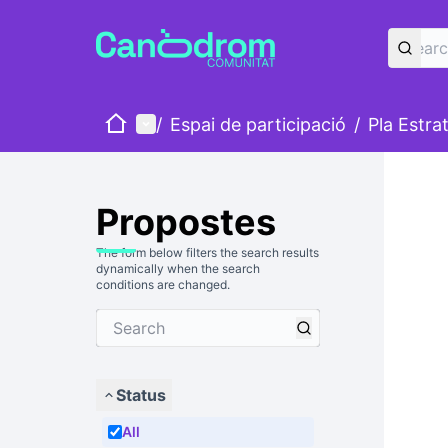
Home
Main menu
/
Espai de participació
/
Pla Estra
Propostes
The form below filters the search results
dynamically when the search
conditions are changed.
Status
All