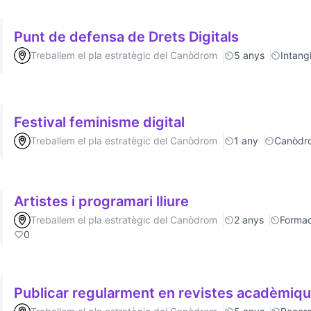
Punt de defensa de Drets Digitals
Treballem el pla estratègic del Canòdrom
5 anys
Intang
Festival feminisme digital
Treballem el pla estratègic del Canòdrom
1 any
Canòdr
Artistes i programari lliure
Treballem el pla estratègic del Canòdrom
2 anys
Formac
0
Publicar regularment en revistes acadèmiq