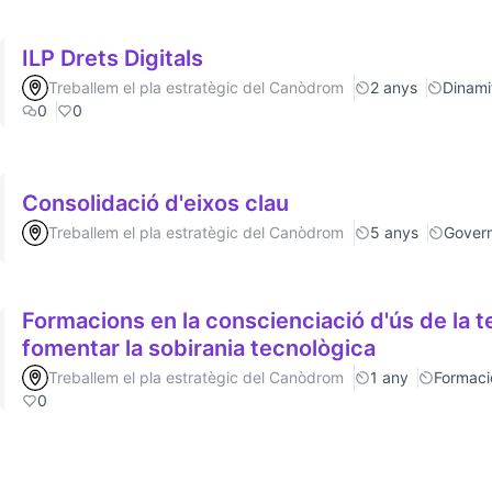
ILP Drets Digitals
Treballem el pla estratègic del Canòdrom
2 anys
Dinamit
0
0
Consolidació d'eixos clau
Treballem el pla estratègic del Canòdrom
5 anys
Gover
Formacions en la conscienciació d'ús de la t
fomentar la sobirania tecnològica
Treballem el pla estratègic del Canòdrom
1 any
Formaci
0