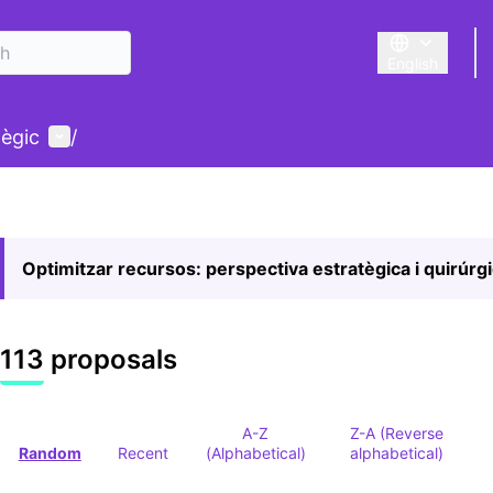
English
Triar la llengu
User menu
tègic
/
Optimitzar recursos: perspectiva estratègica i quirúrg
113 proposals
A-Z
Z-A (Reverse
Random
Recent
(Alphabetical)
alphabetical)