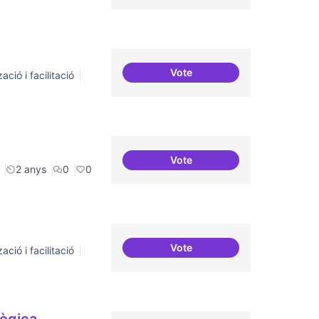
Vote
ació i facilitació
Espai on la gent expressi i d
Vote
Memòria Històrica - Referenc
2 anys
0
0
Vote
ació i facilitació
Comunitat software lliure