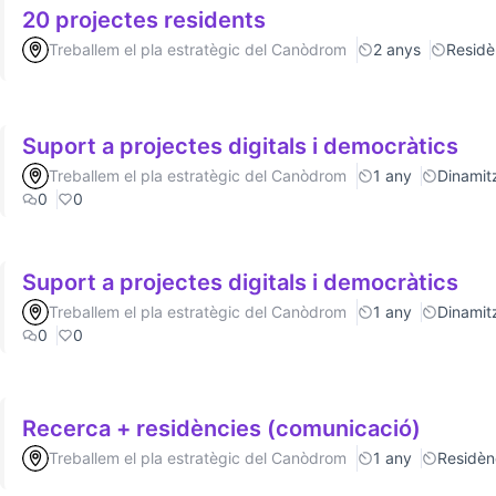
20 projectes residents
Treballem el pla estratègic del Canòdrom
2 anys
Residè
Suport a projectes digitals i democràtics
Treballem el pla estratègic del Canòdrom
1 any
Dinamitz
0
0
Suport a projectes digitals i democràtics
Treballem el pla estratègic del Canòdrom
1 any
Dinamitz
0
0
Recerca + residències (comunicació)
Treballem el pla estratègic del Canòdrom
1 any
Residèn