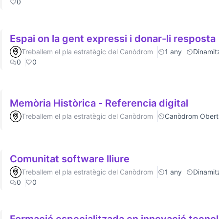
0
Espai on la gent expressi i donar-li resposta
Treballem el pla estratègic del Canòdrom
1 any
Dinamitz
0
0
Memòria Històrica - Referencia digital
Treballem el pla estratègic del Canòdrom
Canòdrom Obert
Comunitat software lliure
Treballem el pla estratègic del Canòdrom
1 any
Dinamitz
0
0