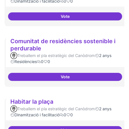
Dinamització i facilitació
0
0
Vote
Iniciativa Legislativa Popular
Comunitat de residències sostenible i
perdurable
Treballem el pla estratègic del Canòdrom
2 anys
Residències
0
0
Vote
Comunitat de 
Habitar la plaça
Treballem el pla estratègic del Canòdrom
2 anys
Dinamització i facilitació
0
0