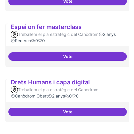
Vote
Habitar la plaça
Espai on fer masterclass
Treballem el pla estratègic del Canòdrom
2 anys
Recerca
0
0
Vote
Espai on fer masterclass
Drets Humans i capa digital
Treballem el pla estratègic del Canòdrom
Canòdrom Obert
2 anys
0
0
Vote
Drets Humans i capa digital