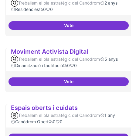
Treballem el pla estratègic del Canòdrom
2 anys
Residències
0
0
Vote
Esdeveniment/Presentació per a
Moviment Activista Digital
Treballem el pla estratègic del Canòdrom
5 anys
Dinamització i facilitació
0
0
Vote
Moviment Activista Digital
Espais oberts i cuidats
Treballem el pla estratègic del Canòdrom
1 any
Canòdrom Obert
0
0