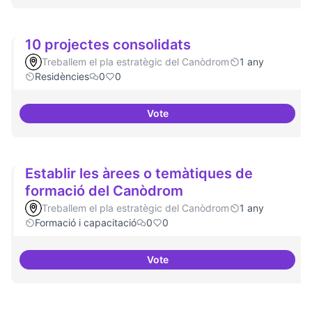
10 projectes consolidats
Treballem el pla estratègic del Canòdrom
1 any
Residències
0
0
Vote
10 projectes consolidats
Establir les àrees o temàtiques de
formació del Canòdrom
Treballem el pla estratègic del Canòdrom
1 any
Formació i capacitació
0
0
Vote
Establir les àrees o temàtiques