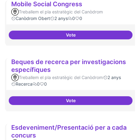
Mobile Social Congress
Treballem el pla estratègic del Canòdrom
Canòdrom Obert
2 anys
0
0
Vote
Mobile Social Congress
Beques de recerca per investigacions
específiques
Treballem el pla estratègic del Canòdrom
2 anys
Recerca
0
0
Vote
Beques de recerca per investiga
Esdeveniment/Presentació per a cada
concurs