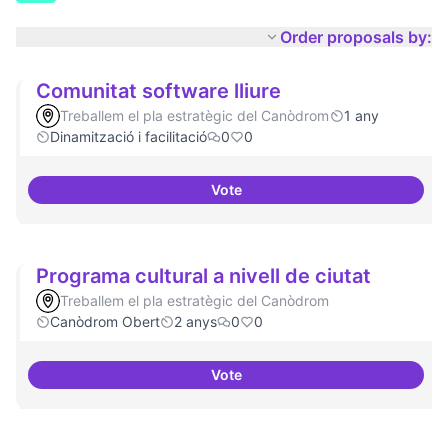
Order proposals by:
Comunitat software lliure
Treballem el pla estratègic del Canòdrom
1 any
Dinamització i facilitació
0
0
Vote
Comunitat software lliure
Programa cultural a nivell de ciutat
Treballem el pla estratègic del Canòdrom
Canòdrom Obert
2 anys
0
0
Vote
Programa cultural a nivell de ciu