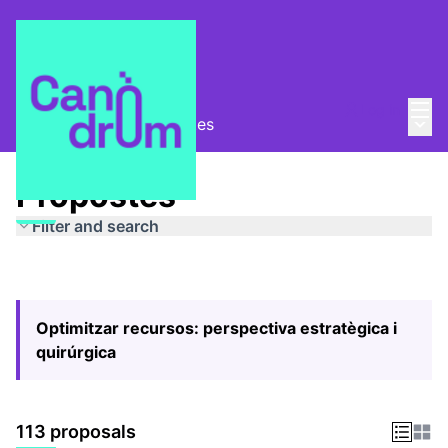
Mai
Log in
Main
Pla Estratègic
/
Propostes
Propostes
Filter and search
Optimitzar recursos: perspectiva estratègica i
quirúrgica
113 proposals