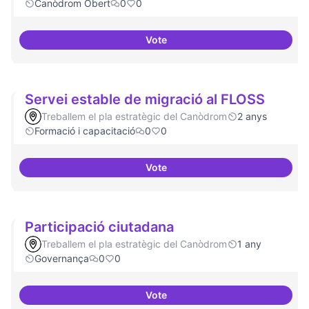
Canòdrom Obert
0
0
Vote
Festival feminisme digital
Servei estable de migració al FLOSS
Treballem el pla estratègic del Canòdrom
2 anys
Formació i capacitació
0
0
Vote
Servei estable de migració al FL
Participació ciutadana
Treballem el pla estratègic del Canòdrom
1 any
Governança
0
0
Vote
Participació ciutadana