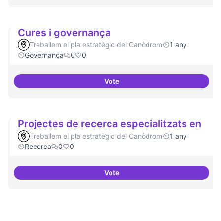
Cures i governança
Treballem el pla estratègic del Canòdrom
1 any
Governança
0
0
Vote
Cures i governança
Projectes de recerca especialitzats en
Treballem el pla estratègic del Canòdrom
1 any
Recerca
0
0
Vote
Projectes de recerca especialitz