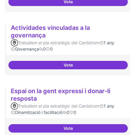
Vote
Espais oberts i cuidats
Actividades vinculadas a la
governança
Treballem el pla estratègic del Canòdrom
1 any
Governança
0
0
Vote
Actividades vinculadas a la gov
Espai on la gent expressi i donar-li
resposta
Treballem el pla estratègic del Canòdrom
1 any
Dinamització i facilitació
0
0
Vote
Espai on la gent expressi i donar