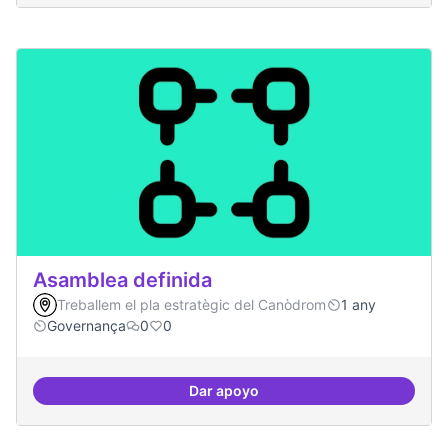
Asamblea definida
Treballem el pla estratègic del Canòdrom
1 any
Governança
0
0
Dar apoyo
Asamblea definida