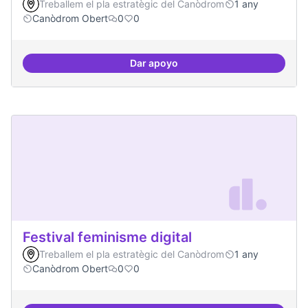
Treballem el pla estratègic del Canòdrom
1 any
Canòdrom Obert
0
0
Dar apoyo
Canòdrom com a refugi en cas de t
Festival feminisme digital
Treballem el pla estratègic del Canòdrom
1 any
Canòdrom Obert
0
0