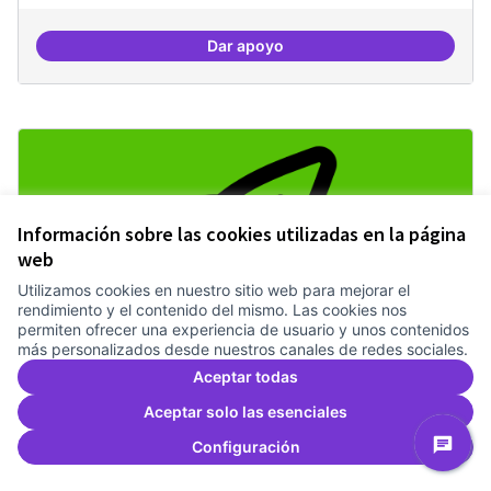
Dar apoyo
Investigacions amb component p
Información sobre las cookies utilizadas en la página
web
Utilizamos cookies en nuestro sitio web para mejorar el
rendimiento y el contenido del mismo. Las cookies nos
permiten ofrecer una experiencia de usuario y unos contenidos
más personalizados desde nuestros canales de redes sociales.
Aceptar todas
IA i drets humans
Treballem el pla estratègic del Canòdrom
2 anys
Aceptar solo las esenciales
Recerca
0
0
Configuración