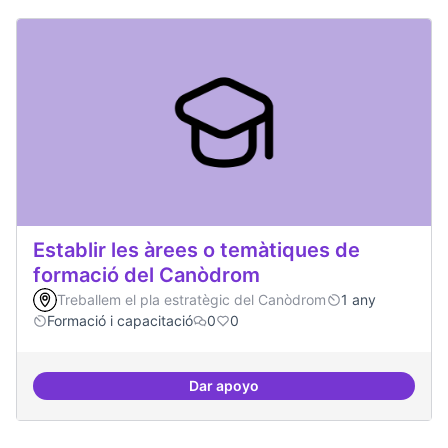
Establir les àrees o temàtiques de
formació del Canòdrom
Treballem el pla estratègic del Canòdrom
1 any
Formació i capacitació
0
0
Dar apoyo
Establir les àrees o temàtiques 