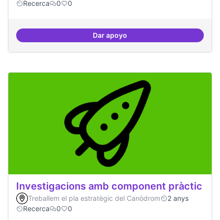
Recerca
0
0
Dar apoyo
3-4 centres-lab internacionals
Investigacions amb component pràctic
Treballem el pla estratègic del Canòdrom
2 anys
Recerca
0
0