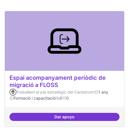
Espai acompanyament periòdic de
migració a FLOSS
Treballem el pla estratègic del Canòdrom
1 any
Formació i capacitació
0
0
Dar apoyo
Espai acompanyament periòdic d