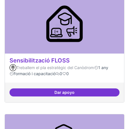
Sensibilització FLOSS
Treballem el pla estratègic del Canòdrom
1 any
Formació i capacitació
0
0
Dar apoyo
Sensibilització FLOSS