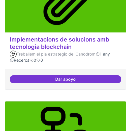
Implementacions de solucions amb
tecnologia blockchain
Treballem el pla estratègic del Canòdrom
1 any
Recerca
0
0
Dar apoyo
Implementacions de solucions a