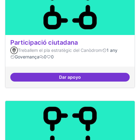
Participació ciutadana
Treballem el pla estratègic del Canòdrom
1 any
Governança
0
0
Dar apoyo
Participació ciutadana