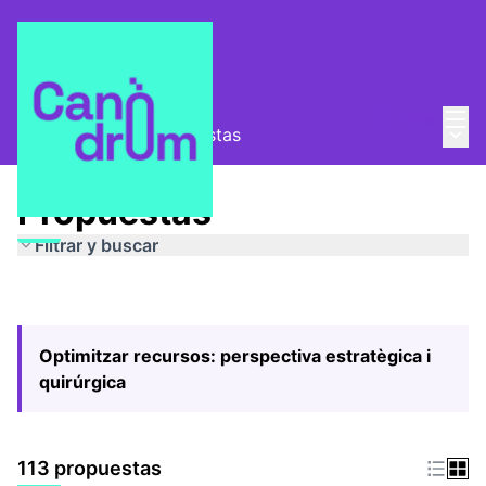
Menú
Entra
Menú 
Pla Estratègic
/
Propuestas
Propuestas
Filtrar y buscar
Optimitzar recursos: perspectiva estratègica i
quirúrgica
113 propuestas