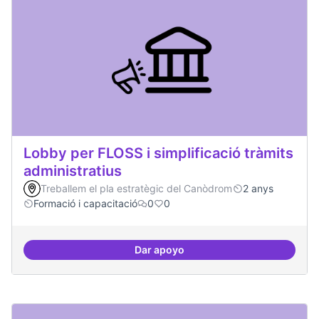
Lobby per FLOSS i simplificació tràmits
administratius
Treballem el pla estratègic del Canòdrom
2 anys
Formació i capacitació
0
0
Dar apoyo
Lobby per FLOSS i simplificació 