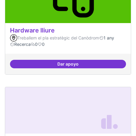
Hardware lliure
Treballem el pla estratègic del Canòdrom
1 any
Recerca
0
0
Dar apoyo
Hardware lliure