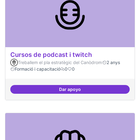
Cursos de podcast i twitch
Treballem el pla estratègic del Canòdrom
2 anys
Formació i capacitació
0
0
Dar apoyo
Cursos de podcast i twitch