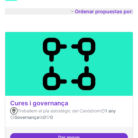
Ordenar propuestas por:
Cures i governança
Treballem el pla estratègic del Canòdrom
1 any
Governança
0
0
Dar apoyo