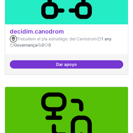
decidim.canodrom
Treballem el pla estratègic del Canòdrom
1 any
Governança
0
0
Dar apoyo
decidim.canodrom