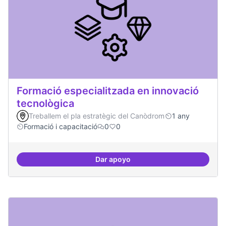
Formació especialitzada en innovació
tecnològica
Treballem el pla estratègic del Canòdrom
1 any
Formació i capacitació
0
0
Dar apoyo
Formació especialitzada en inno