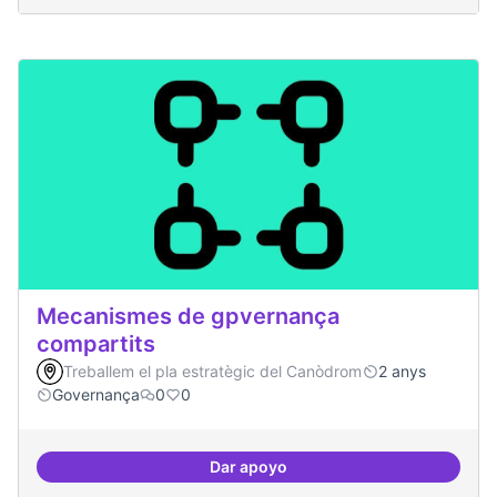
Mecanismes de gpvernança
compartits
Treballem el pla estratègic del Canòdrom
2 anys
Governança
0
0
Dar apoyo
Mecanismes de gpvernança comp