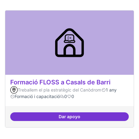
Formació FLOSS a Casals de Barri
Treballem el pla estratègic del Canòdrom
1 any
Formació i capacitació
0
0
Dar apoyo
Formació FLOSS a Casals de Barr