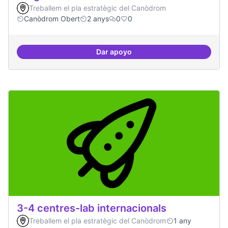
Treballem el pla estratègic del Canòdrom
Canòdrom Obert
2 anys
0
0
Dar apoyo
Programa cultural a nivell de ciut
3-4 centres-lab internacionals
Treballem el pla estratègic del Canòdrom
1 any