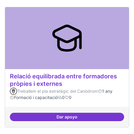
Relació equilibrada entre formadores
pròpies i externes
Treballem el pla estratègic del Canòdrom
1 any
Formació i capacitació
0
0
Dar apoyo
Relació equilibrada entre formad