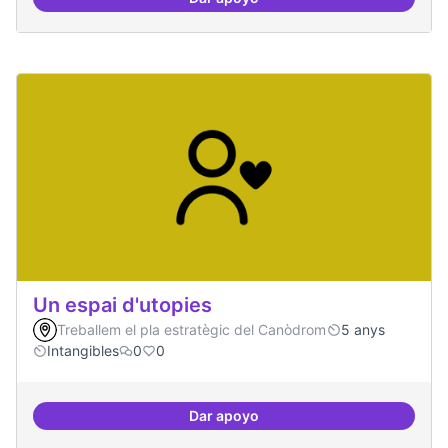
Cures i governança
Un espai d'utopies
Treballem el pla estratègic del Canòdrom
5 anys
Intangibles
0
0
Dar apoyo
Un espai d'utopies