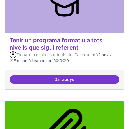
Tenir un programa formatiu a tots
nivells que sigui referent
Treballem el pla estratègic del Canòdrom
2 anys
Formació i capacitació
0
0
Dar apoyo
Tenir un programa formatiu a tots