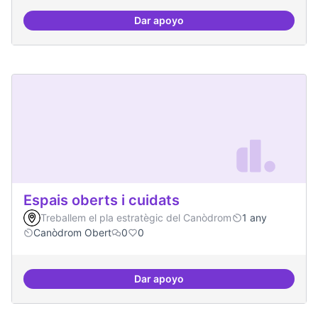
Dar apoyo
Bar obert, que sigui punt de trob
Espais oberts i cuidats
Treballem el pla estratègic del Canòdrom
1 any
Canòdrom Obert
0
0
Dar apoyo
Espais oberts i cuidats