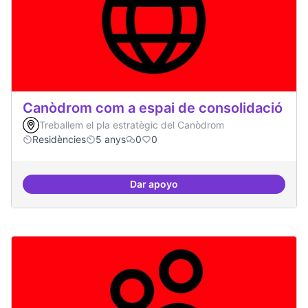
Canòdrom com a espai de consolidació
Treballem el pla estratègic del Canòdrom
Residències
5 anys
0
0
Dar apoyo
Canòdrom com a espai de consol