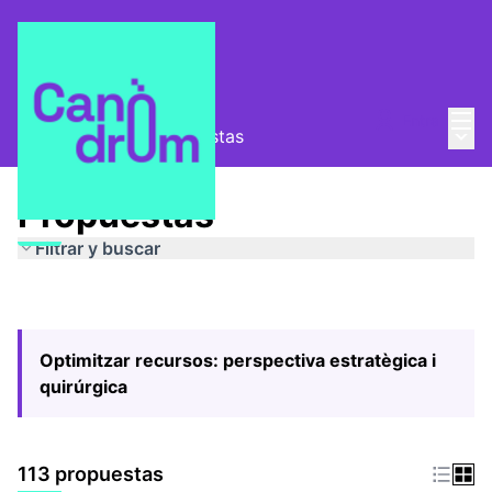
Menú
Entra
Menú 
Pla Estratègic
/
Propuestas
Propuestas
Filtrar y buscar
Optimitzar recursos: perspectiva estratègica i
quirúrgica
113 propuestas