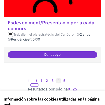
Esdeveniment/Presentació per a cada
concurs
Treballem el pla estratègic del Canòdrom
2 anys
Residències
0
0
Dar apoyo
Esdeveniment/Presentació per a
1
2
3
4
5
Resultados por página:
25
Información sobre las cookies utilizadas en la página
web