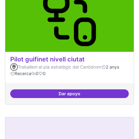
Pilot guifinet nivell ciutat
Treballem el pla estratègic del Canòdrom
2 anys
Recerca
0
0
Dar apoyo
Pilot guifinet nivell ciutat