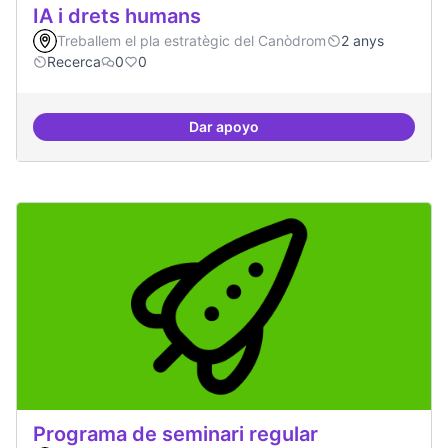
IA i drets humans
Treballem el pla estratègic del Canòdrom
2 anys
Recerca
0
0
Dar apoyo
IA i drets humans
Programa de seminari regular