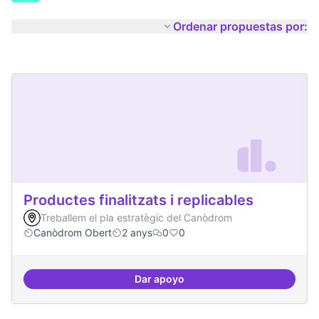
Ordenar propuestas por:
Productes finalitzats i replicables
Treballem el pla estratègic del Canòdrom
Canòdrom Obert
2 anys
0
0
Dar apoyo
Productes finalitzats i replicable