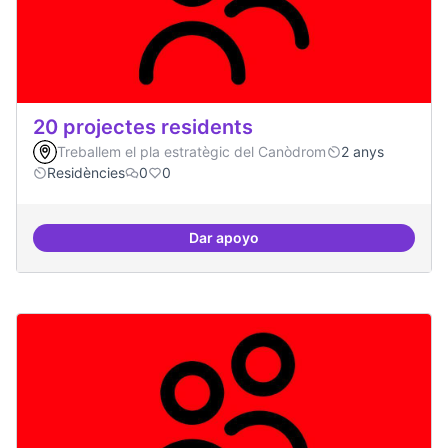
20 projectes residents
Treballem el pla estratègic del Canòdrom
2 anys
Residències
0
0
Dar apoyo
20 projectes residents