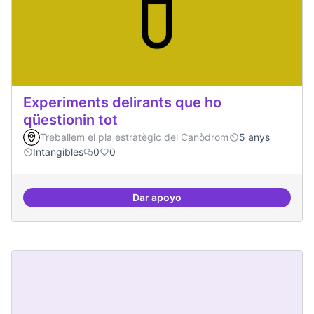
Experiments delirants que ho
qüestionin tot
Treballem el pla estratègic del Canòdrom
5 anys
Intangibles
0
0
Dar apoyo
Experiments delirants que ho qüe