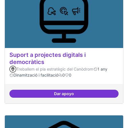
Suport a projectes digitals i
democràtics
Treballem el pla estratègic del Canòdrom
1 any
Dinamització i facilitació
0
0
Dar apoyo
Suport a projectes digitals i dem