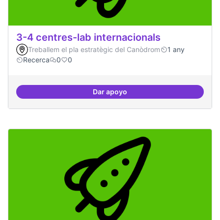
3-4 centres-lab internacionals
Treballem el pla estratègic del Canòdrom
1 any
Recerca
0
0
Dar apoyo
3-4 centres-lab internacionals