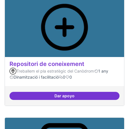
Repositori de coneixement
Treballem el pla estratègic del Canòdrom
1 any
Dinamització i facilitació
0
0
Dar apoyo
Repositori de coneixement