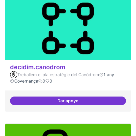
decidim.canodrom
Treballem el pla estratègic del Canòdrom
1 any
Governança
0
0
Dar apoyo
decidim.canodrom