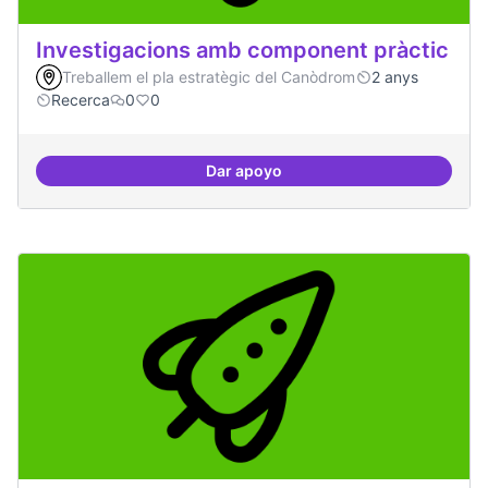
Investigacions amb component pràctic
Treballem el pla estratègic del Canòdrom
2 anys
Recerca
0
0
Dar apoyo
Investigacions amb component p