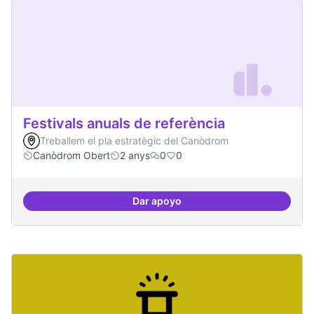
Festivals anuals de referència
Treballem el pla estratègic del Canòdrom
Canòdrom Obert
2 anys
0
0
Dar apoyo
Festivals anuals de referència