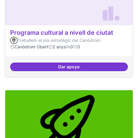
Programa cultural a nivell de ciutat
Treballem el pla estratègic del Canòdrom
Canòdrom Obert
2 anys
0
0
Dar apoyo
Programa cultural a nivell de ciut