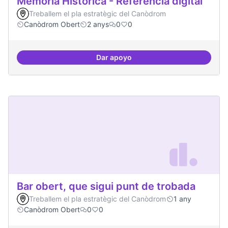
Memòria Històrica - Referencia digital
Treballem el pla estratègic del Canòdrom
Canòdrom Obert
2 anys
0
0
Dar apoyo
Memòria Històrica - Referencia di
Bar obert, que sigui punt de trobada
Treballem el pla estratègic del Canòdrom
1 any
Canòdrom Obert
0
0