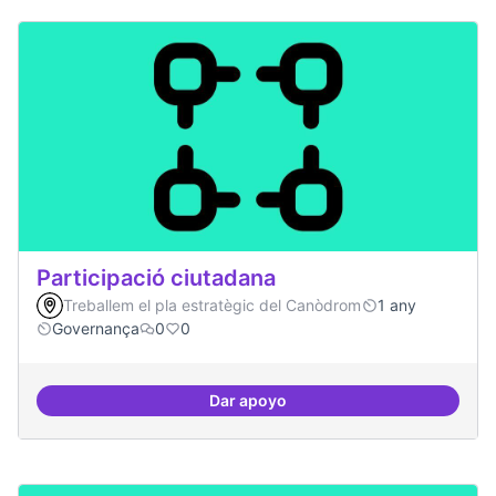
Participació ciutadana
Treballem el pla estratègic del Canòdrom
1 any
Governança
0
0
Dar apoyo
Participació ciutadana