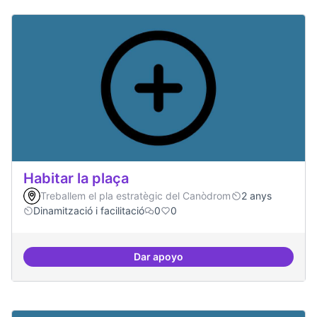
Habitar la plaça
Treballem el pla estratègic del Canòdrom
2 anys
Dinamització i facilitació
0
0
Dar apoyo
Habitar la plaça