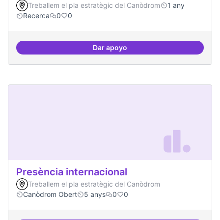
Treballem el pla estratègic del Canòdrom
1 any
Recerca
0
0
Dar apoyo
Programa de seminari regular
Presència internacional
Treballem el pla estratègic del Canòdrom
Canòdrom Obert
5 anys
0
0