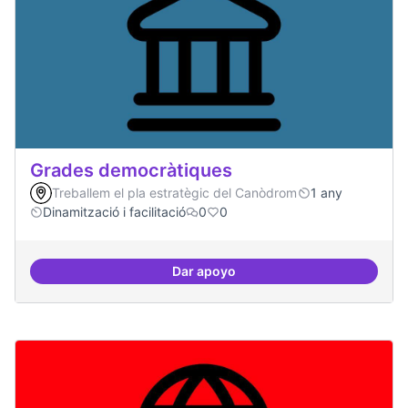
Grades democràtiques
Treballem el pla estratègic del Canòdrom
1 any
Dinamització i facilitació
0
0
Dar apoyo
Grades democràtiques