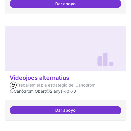
Dar apoyo
Presència internacional
Videojocs alternatius
Treballem el pla estratègic del Canòdrom
Canòdrom Obert
2 anys
0
0
Dar apoyo
Videojocs alternatius