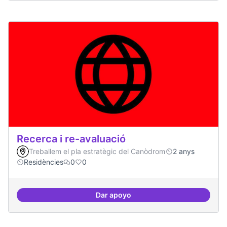
Recerca i re-avaluació
Treballem el pla estratègic del Canòdrom
2 anys
Residències
0
0
Dar apoyo
Recerca i re-avaluació