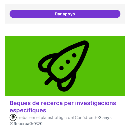
Dar apoyo
Drets Humans i capa digital
Beques de recerca per investigacions
específiques
Treballem el pla estratègic del Canòdrom
2 anys
Recerca
0
0