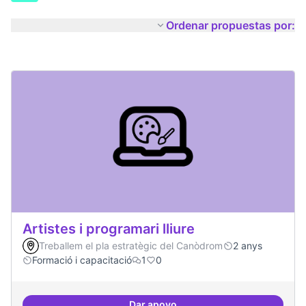
Ordenar propuestas por:
Artistes i programari lliure
Treballem el pla estratègic del Canòdrom
2 anys
Formació i capacitació
1
0
Dar apoyo