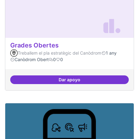
Grades Obertes
Treballem el pla estratègic del Canòdrom
1 any
Canòdrom Obert
0
0
Dar apoyo
Grades Obertes