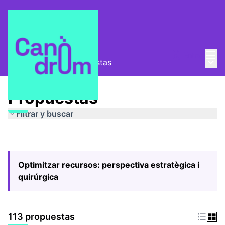
Menú
Entra
Menú 
Pla Estratègic
/
Propuestas
Propuestas
Filtrar y buscar
Optimitzar recursos: perspectiva estratègica i
quirúrgica
113 propuestas