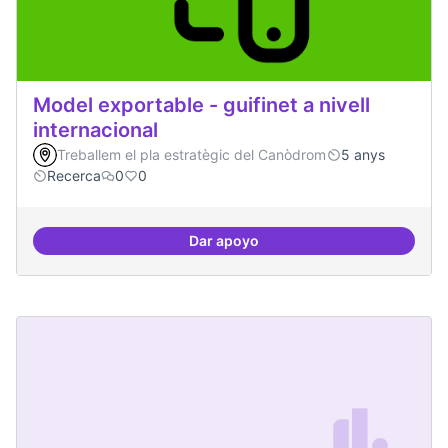
Model exportable - guifinet a nivell
internacional
Treballem el pla estratègic del Canòdrom
5 anys
Recerca
0
0
Dar apoyo
Model exportable - guifinet a nive