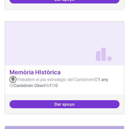
Artistes i programari lliure
Memòria HIstòrica
Treballem el pla estratègic del Canòdrom
1 any
Canòdrom Obert
1
0
Dar apoyo
Memòria HIstòrica