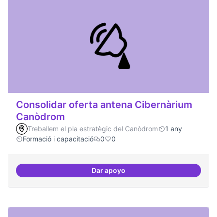
Consolidar oferta antena Cibernàrium
Canòdrom
Treballem el pla estratègic del Canòdrom
1 any
Formació i capacitació
0
0
Dar apoyo
Consolidar oferta antena Ciber