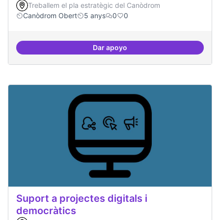
Treballem el pla estratègic del Canòdrom
Canòdrom Obert
5 anys
0
0
Dar apoyo
Treball en xarxa amb projectes i
Suport a projectes digitals i
democràtics