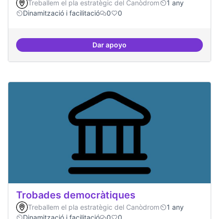
Treballem el pla estratègic del Canòdrom
1 any
Dinamització i facilitació
0
0
Dar apoyo
Suport a projectes digitals i dem
Trobades democràtiques
Treballem el pla estratègic del Canòdrom
1 any
Dinamització i facilitació
0
0