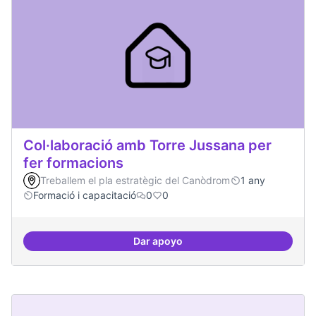
Col·laboració amb Torre Jussana per
fer formacions
Treballem el pla estratègic del Canòdrom
1 any
Formació i capacitació
0
0
Dar apoyo
Col·laboració amb Torre Jussana