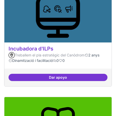
Incubadora d'ILPs
Treballem el pla estratègic del Canòdrom
2 anys
Dinamització i facilitació
0
0
Dar apoyo
Incubadora d'ILPs