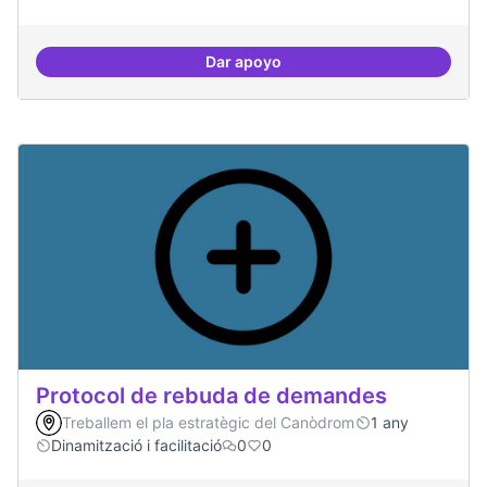
Dar apoyo
Espai on la gent expressi i donar
Protocol de rebuda de demandes
Treballem el pla estratègic del Canòdrom
1 any
Dinamització i facilitació
0
0