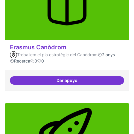
Erasmus Canòdrom
Treballem el pla estratègic del Canòdrom
2 anys
Recerca
0
0
Dar apoyo
Erasmus Canòdrom