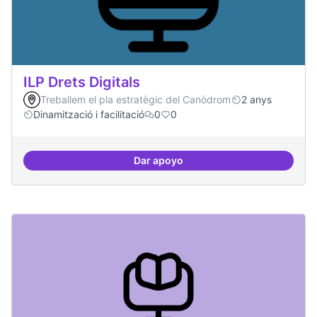
ILP Drets Digitals
Treballem el pla estratègic del Canòdrom
2 anys
Dinamització i facilitació
0
0
Dar apoyo
ILP Drets Digitals