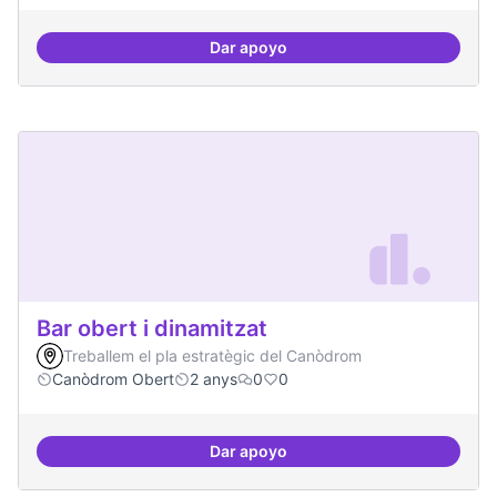
Dar apoyo
Beques de recerca per investiga
Bar obert i dinamitzat
Treballem el pla estratègic del Canòdrom
Canòdrom Obert
2 anys
0
0
Dar apoyo
Bar obert i dinamitzat