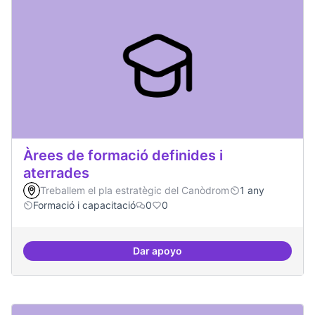
Àrees de formació definides i
aterrades
Treballem el pla estratègic del Canòdrom
1 any
Formació i capacitació
0
0
Dar apoyo
Àrees de formació definides i at