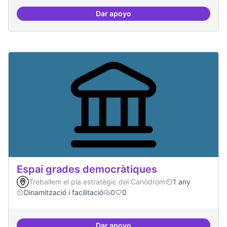
Dar apoyo
Protocol de rebuda de demande
Espai grades democràtiques
Treballem el pla estratègic del Canòdrom
1 any
Dinamització i facilitació
0
0
Dar apoyo