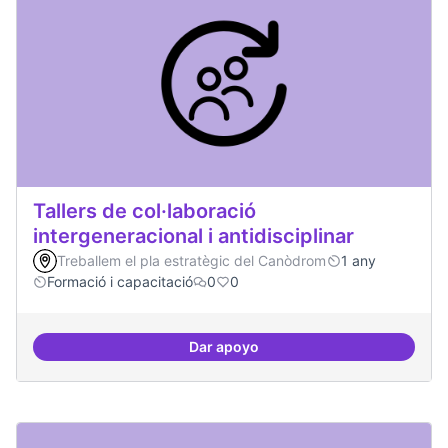
Tallers de col·laboració
intergeneracional i antidisciplinar
Treballem el pla estratègic del Canòdrom
1 any
Formació i capacitació
0
0
Dar apoyo
Tallers de col·laboració intergene