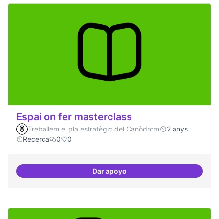
Espai on fer masterclass
Treballem el pla estratègic del Canòdrom
2 anys
Recerca
0
0
Dar apoyo
Espai on fer masterclass