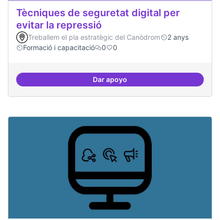
Tècniques de seguretat digital per
evitar la repressió
Treballem el pla estratègic del Canòdrom
2 anys
Formació i capacitació
0
0
Dar apoyo
Tècniques de seguretat digital per