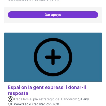
Dar apoyo
Trobades democràtiques
Espai on la gent expressi i donar-li
resposta
Treballem el pla estratègic del Canòdrom
1 any
Dinamització i facilitació
0
0