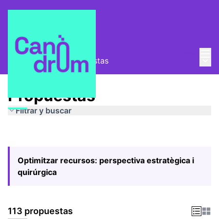
Menú
Entra
Menú 
Pla Estratègic
/
Propuestas
Propuestas
Filtrar y buscar
Optimitzar recursos: perspectiva estratègica i
quirúrgica
113 propuestas