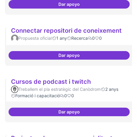
Dar apoyo
20 projectes residents
Connectar repositori de coneixement
Propuesta oficial
1 any
Recerca
0
0
Dar apoyo
Connectar repositori de coneix
Cursos de podcast i twitch
Treballem el pla estratègic del Canòdrom
2 anys
Formació i capacitació
0
0
Dar apoyo
Cursos de podcast i twitch