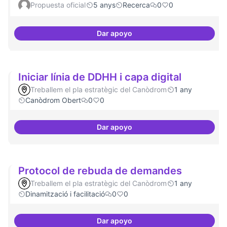
Propuesta oficial
5 anys
Recerca
0
0
Dar apoyo
Xarxa internacional d'ateneus -
Iniciar línia de DDHH i capa digital
Treballem el pla estratègic del Canòdrom
1 any
Canòdrom Obert
0
0
Dar apoyo
Iniciar línia de DDHH i capa digita
Protocol de rebuda de demandes
Treballem el pla estratègic del Canòdrom
1 any
Dinamització i facilitació
0
0
Dar apoyo
Protocol de rebuda de demande