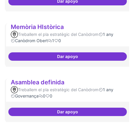
Dar apoyo
Espai on la gent expressi i donar
Memòria HIstòrica
Treballem el pla estratègic del Canòdrom
1 any
Canòdrom Obert
1
0
Dar apoyo
Memòria HIstòrica
Asamblea definida
Treballem el pla estratègic del Canòdrom
1 any
Governança
0
0
Dar apoyo
Asamblea definida