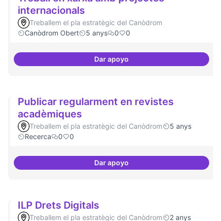
internacionals
Treballem el pla estratègic del Canòdrom
Canòdrom Obert
5 anys
0
0
Dar apoyo
Treball en xarxa amb projectes i
Publicar regularment en revistes
acadèmiques
Treballem el pla estratègic del Canòdrom
5 anys
Recerca
0
0
Dar apoyo
Publicar regularment en revist
ILP Drets Digitals
Treballem el pla estratègic del Canòdrom
2 anys