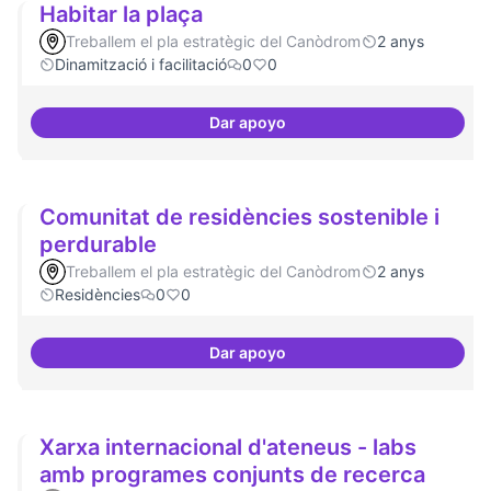
Habitar la plaça
Treballem el pla estratègic del Canòdrom
2 anys
Dinamització i facilitació
0
0
Dar apoyo
Habitar la plaça
Comunitat de residències sostenible i
perdurable
Treballem el pla estratègic del Canòdrom
2 anys
Residències
0
0
Dar apoyo
Comunitat de 
Xarxa internacional d'ateneus - labs
amb programes conjunts de recerca