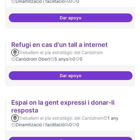
Dinamització i facilitació
0
0
Dar apoyo
Trobades democràtiques
Refugi en cas d'un tall a internet
Treballem el pla estratègic del Canòdrom
Canòdrom Obert
5 anys
0
0
Dar apoyo
Refugi en cas d'un tall a internet
Espai on la gent expressi i donar-li
resposta
Treballem el pla estratègic del Canòdrom
1 any
Dinamització i facilitació
0
0