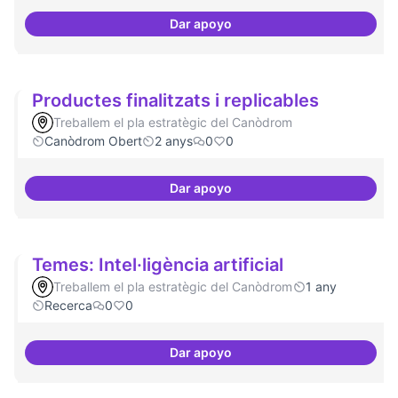
Dar apoyo
Programa cultural a nivell de ciu
Productes finalitzats i replicables
Treballem el pla estratègic del Canòdrom
Canòdrom Obert
2 anys
0
0
Dar apoyo
Productes finalitzats i replicable
Temes: Intel·ligència artificial
Treballem el pla estratègic del Canòdrom
1 any
Recerca
0
0
Dar apoyo
Temes: Intel·ligència artificial