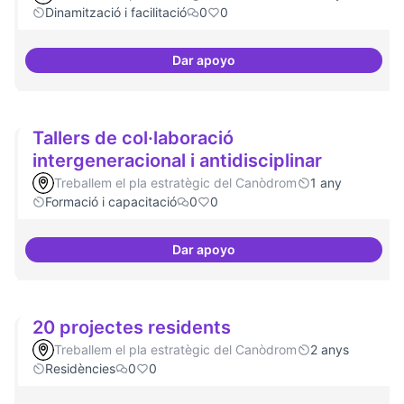
Dinamització i facilitació
0
0
Dar apoyo
ILP Drets Digitals
Tallers de col·laboració
intergeneracional i antidisciplinar
Treballem el pla estratègic del Canòdrom
1 any
Formació i capacitació
0
0
Dar apoyo
Tallers de col·laboració intergene
20 projectes residents
Treballem el pla estratègic del Canòdrom
2 anys
Residències
0
0