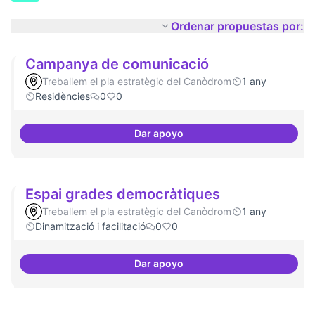
Ordenar propuestas por:
Campanya de comunicació
Treballem el pla estratègic del Canòdrom
1 any
Residències
0
0
Dar apoyo
Campanya de comunicació
Espai grades democràtiques
Treballem el pla estratègic del Canòdrom
1 any
Dinamització i facilitació
0
0
Dar apoyo
Espai grades democràtiques