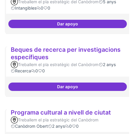
Treballem el pla estratègic del Canòdrom
5 anys
Intangibles
0
0
Dar apoyo
Espai punter en innovació tecnol
Beques de recerca per investigacions
específiques
Treballem el pla estratègic del Canòdrom
2 anys
Recerca
0
0
Dar apoyo
Beques de recerca per investiga
Programa cultural a nivell de ciutat
Treballem el pla estratègic del Canòdrom
Canòdrom Obert
2 anys
0
0