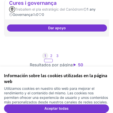
Cures i governança
Treballem el pla estratègic del Canòdrom
1 any
Governança
0
0
Dar apoyo
Cures i governança
1
2
3
Resultados por página:
50
Información sobre las cookies utilizadas en la página
web
Utilizamos cookies en nuestro sitio web para mejorar el
Términos y condiciones de uso
rendimiento y el contenido del mismo. Las cookies nos
Configuración de cookies
permiten ofrecer una experiencia de usuario y unos contenidos
Comunitat Canòdrom en Facebook
(Link extern)
Comunitat Canòdrom en Instagram
(Link extern)
Comunitat Canòdrom en YouTube
(Link extern)
Castellano
más personalizados desde nuestros canales de redes sociales.
Triar la llengua
Elegir el idioma
Choose language
Aceptar todas