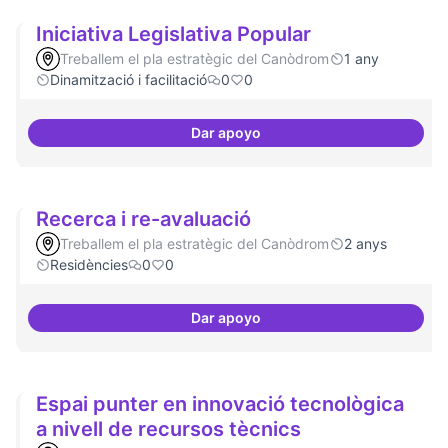
Iniciativa Legislativa Popular
Treballem el pla estratègic del Canòdrom
1 any
Dinamització i facilitació
0
0
Dar apoyo
Iniciativa Legislativa Popular
Recerca i re-avaluació
Treballem el pla estratègic del Canòdrom
2 anys
Residències
0
0
Dar apoyo
Recerca i re-avaluació
Espai punter en innovació tecnològica
a nivell de recursos tècnics