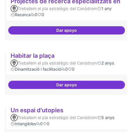
Projectes de recerca especialitzats en
Treballem el pla estratègic del Canòdrom
1 any
Recerca
0
0
Dar apoyo
Projectes de recerca especialitz
Habitar la plaça
Treballem el pla estratègic del Canòdrom
2 anys
Dinamització i facilitació
0
0
Dar apoyo
Habitar la plaça
Un espai d'utopies
Treballem el pla estratègic del Canòdrom
5 anys
Intangibles
0
0