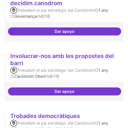
decidim.canodrom
Treballem el pla estratègic del Canòdrom
1 any
Governança
0
0
Dar apoyo
decidim.canodrom
Involucrar-nos amb les propostes del
barri
Treballem el pla estratègic del Canòdrom
1 any
Canòdrom Obert
0
0
Dar apoyo
Involucrar-nos amb les proposte
Trobades democràtiques
Treballem el pla estratègic del Canòdrom
1 any