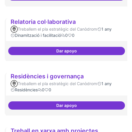
Relatoria col·laborativa
Treballem el pla estratègic del Canòdrom
1 any
Dinamització i facilitació
0
0
Dar apoyo
Relatoria col·laborativa
Residències i governança
Treballem el pla estratègic del Canòdrom
1 any
Residències
0
0
Dar apoyo
Residències i governança
Treball en xarxa amb projectes