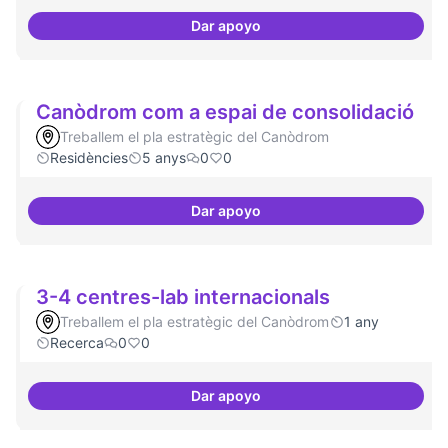
Dar apoyo
Suport a projectes digitals i dem
Canòdrom com a espai de consolidació
Treballem el pla estratègic del Canòdrom
Residències
5 anys
0
0
Dar apoyo
Canòdrom com a espai de conso
3-4 centres-lab internacionals
Treballem el pla estratègic del Canòdrom
1 any
Recerca
0
0
Dar apoyo
3-4 centres-lab internacionals