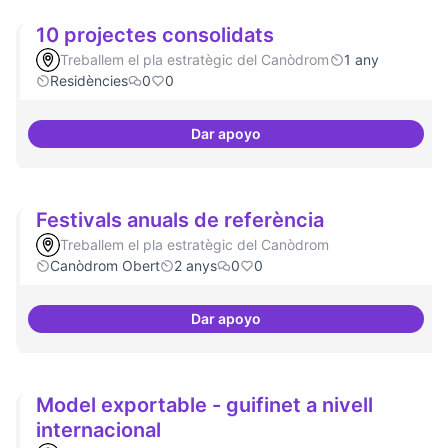
10 projectes consolidats
Treballem el pla estratègic del Canòdrom
1 any
Residències
0
0
Dar apoyo
10 projectes consolidats
Festivals anuals de referència
Treballem el pla estratègic del Canòdrom
Canòdrom Obert
2 anys
0
0
Dar apoyo
Festivals anuals de referència
Model exportable - guifinet a nivell
internacional