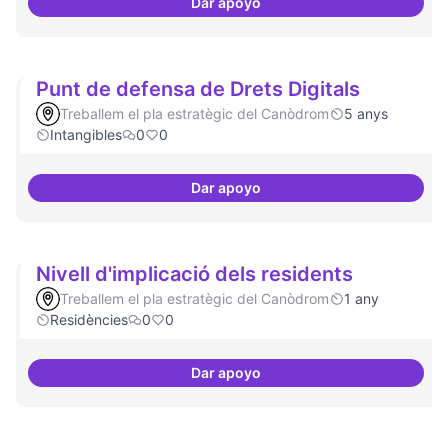
Dar apoyo
Grades Obertes
Punt de defensa de Drets Digitals
Treballem el pla estratègic del Canòdrom
5 anys
Intangibles
0
0
Dar apoyo
Punt de defensa de Drets Digital
Nivell d'implicació dels residents
Treballem el pla estratègic del Canòdrom
1 any
Residències
0
0
Dar apoyo
Nivell d'implicació dels resident