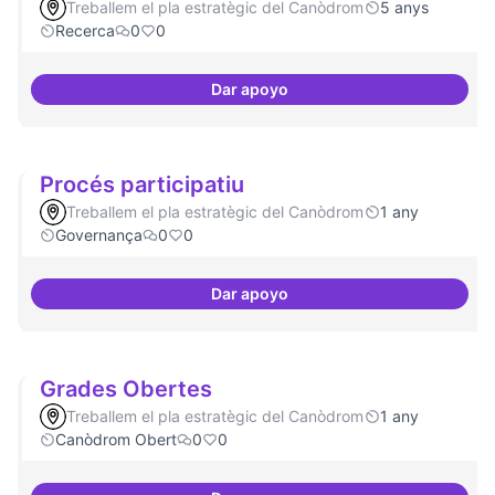
Treballem el pla estratègic del Canòdrom
5 anys
Recerca
0
0
Dar apoyo
Model exportable - guifinet a niv
Procés participatiu
Treballem el pla estratègic del Canòdrom
1 any
Governança
0
0
Dar apoyo
Procés participatiu
Grades Obertes
Treballem el pla estratègic del Canòdrom
1 any
Canòdrom Obert
0
0