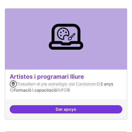
Artistes i programari lliure
Treballem el pla estratègic del Canòdrom
2 anys
Formació i capacitació
1
0
Dar apoyo
Artistes i programari lliure