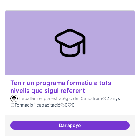
Tenir un programa formatiu a tots
nivells que sigui referent
Treballem el pla estratègic del Canòdrom
2 anys
Formació i capacitació
0
0
Dar apoyo
Tenir un programa formatiu a tots