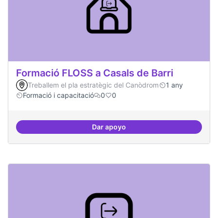
Formació FLOSS a Casals de Barri
Treballem el pla estratègic del Canòdrom
1 any
Formació i capacitació
0
0
Dar apoyo
Formació FLOSS a Casals de Barr