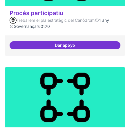
Procés participatiu
Treballem el pla estratègic del Canòdrom
1 any
Governança
0
0
Dar apoyo
Procés participatiu