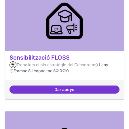
Sensibilització FLOSS
Treballem el pla estratègic del Canòdrom
1 any
Formació i capacitació
0
0
Dar apoyo
Sensibilització FLOSS