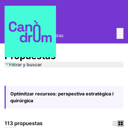
Menú
Entra
Menú 
Pla Estratègic
/
Propuestas
Propuestas
Filtrar y buscar
Optimitzar recursos: perspectiva estratègica i
quirúrgica
113 propuestas