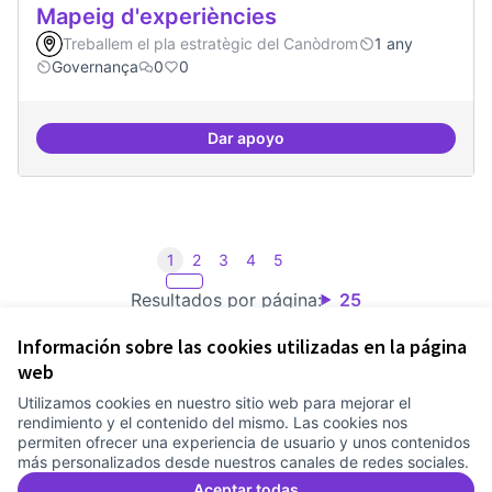
Mapeig d'experiències
Treballem el pla estratègic del Canòdrom
1 any
Governança
0
0
Dar apoyo
Mapeig d'experiències
1
2
3
4
5
Resultados por página:
25
Información sobre las cookies utilizadas en la página
web
Utilizamos cookies en nuestro sitio web para mejorar el
Términos y condiciones de uso
rendimiento y el contenido del mismo. Las cookies nos
Configuración de cookies
permiten ofrecer una experiencia de usuario y unos contenidos
Comunitat Canòdrom en Facebook
(Link extern)
Comunitat Canòdrom en Instagram
(Link extern)
Comunitat Canòdrom en YouTube
(Link extern)
Castellano
más personalizados desde nuestros canales de redes sociales.
Triar la llengua
Elegir el idioma
Choose language
Aceptar todas