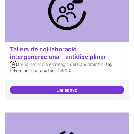
Tallers de col·laboració
intergeneracional i antidisciplinar
Treballem el pla estratègic del Canòdrom
1 any
Formació i capacitació
0
0
Dar apoyo
Tallers de col·laboració intergene