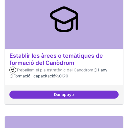
Establir les àrees o temàtiques de
formació del Canòdrom
Treballem el pla estratègic del Canòdrom
1 any
Formació i capacitació
0
0
Dar apoyo
Establir les àrees o temàtiques 