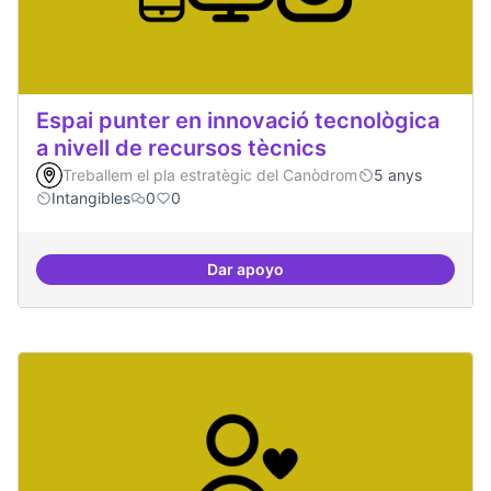
Espai punter en innovació tecnològica
a nivell de recursos tècnics
Treballem el pla estratègic del Canòdrom
5 anys
Intangibles
0
0
Dar apoyo
Espai punter en innovació tecnolò