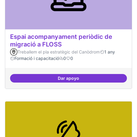
Espai acompanyament periòdic de
migració a FLOSS
Treballem el pla estratègic del Canòdrom
1 any
Formació i capacitació
0
0
Dar apoyo
Espai acompanyament periòdic d