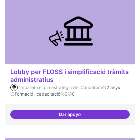
Lobby per FLOSS i simplificació tràmits
administratius
Treballem el pla estratègic del Canòdrom
2 anys
Formació i capacitació
0
0
Dar apoyo
Lobby per FLOSS i simplificació 