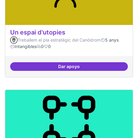
Un espai d'utopies
Treballem el pla estratègic del Canòdrom
5 anys
Intangibles
0
0
Dar apoyo
Un espai d'utopies