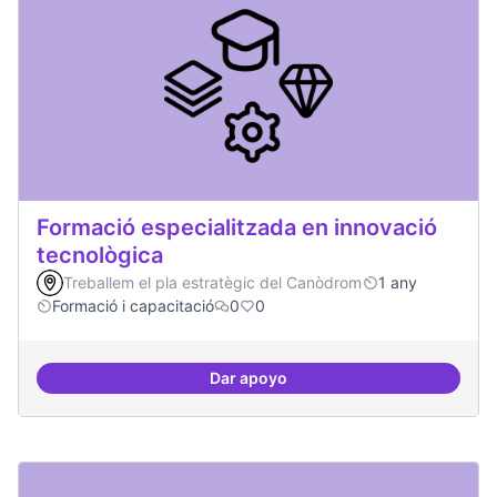
Formació especialitzada en innovació
tecnològica
Treballem el pla estratègic del Canòdrom
1 any
Formació i capacitació
0
0
Dar apoyo
Formació especialitzada en inno