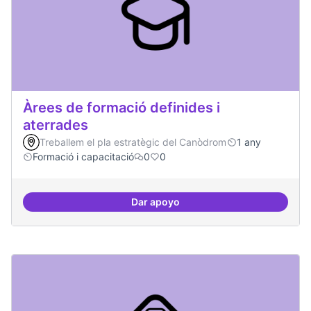
Àrees de formació definides i
aterrades
Treballem el pla estratègic del Canòdrom
1 any
Formació i capacitació
0
0
Dar apoyo
Àrees de formació definides i at