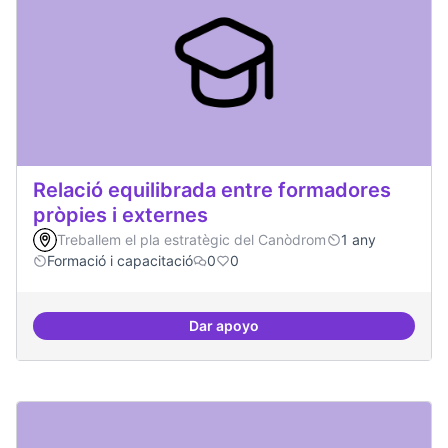
Relació equilibrada entre formadores
pròpies i externes
Treballem el pla estratègic del Canòdrom
1 any
Formació i capacitació
0
0
Dar apoyo
Relació equilibrada entre formad