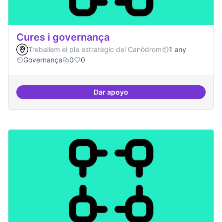
Cures i governança
Treballem el pla estratègic del Canòdrom
1 any
Governança
0
0
Dar apoyo
Cures i governança