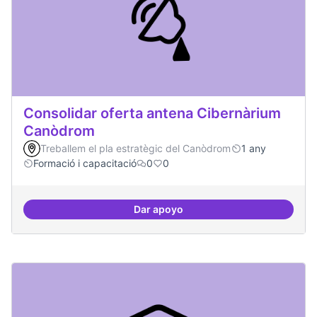
Consolidar oferta antena Cibernàrium
Canòdrom
Treballem el pla estratègic del Canòdrom
1 any
Formació i capacitació
0
0
Dar apoyo
Consolidar oferta antena Ciber