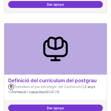
Dar apoyo
Tècniques de seguretat digital per
Definició del currículum del postgrau
Treballem el pla estratègic del Canòdrom
2 anys
Formació i capacitació
0
0
Dar apoyo
Definició del currículum del pos