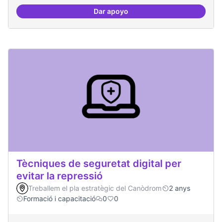
Dar apoyo
Oferta formativa especialitzada:
Tècniques de seguretat digital per
evitar la repressió
Treballem el pla estratègic del Canòdrom
2 anys
Formació i capacitació
0
0