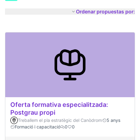
Ordenar propuestas por:
Oferta formativa especialitzada:
Postgrau propi
Treballem el pla estratègic del Canòdrom
5 anys
Formació i capacitació
0
0