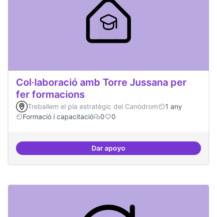
Col·laboració amb Torre Jussana per
fer formacions
Treballem el pla estratègic del Canòdrom
1 any
Formació i capacitació
0
0
Dar apoyo
Col·laboració amb Torre Jussana