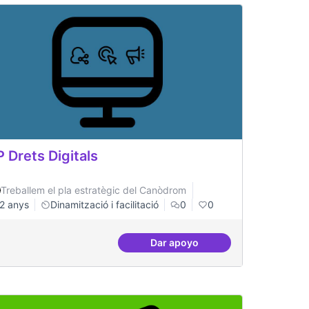
P Drets Digitals
Treballem el pla estratègic del Canòdrom
2 anys
Dinamització i facilitació
0
0
Dar apoyo
lucions amb tecnologia blockchain
ILP Drets Digitals