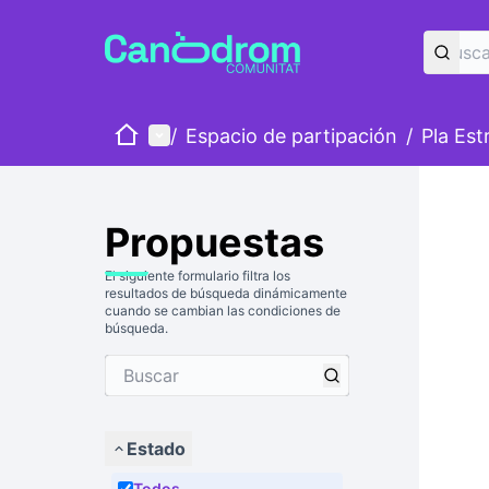
Inicio
Menú principal
/
Espacio de partipación
/
Pla Est
Propuestas
El siguiente formulario filtra los
resultados de búsqueda dinámicamente
cuando se cambian las condiciones de
búsqueda.
Estado
Todos