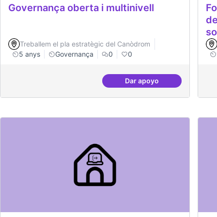
Governança oberta i multinivell
Fo
de
so
Treballem el pla estratègic del Canòdrom
5 anys
Governança
0
0
Dar apoyo
Governança oberta i mu