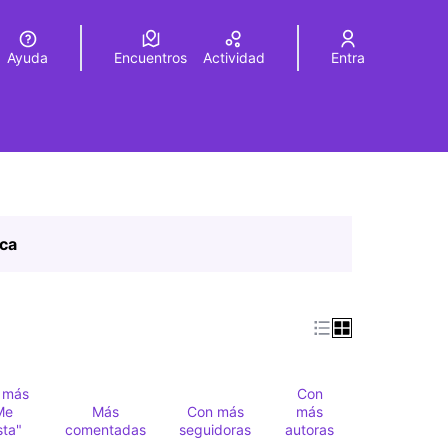
Ayuda
Encuentros
Actividad
Entra
legir el idioma
Choose language
ica
 más
Con
Me
Más
Con más
más
sta"
comentadas
seguidoras
autoras