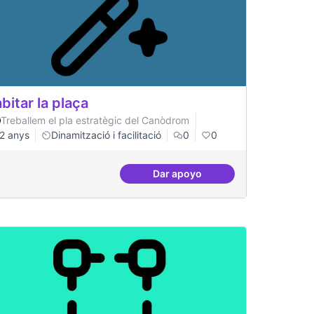
bitar la plaça
Treballem el pla estratègic del Canòdrom
2 anys
Dinamització i facilitació
0
0
Dar apoyo
Habitar la plaça