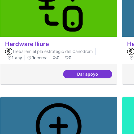
Hardware lliure
Ha
Treballem el pla estratègic del Canòdrom
1 any
Recerca
0
0
Dar apoyo
Hardware lliure