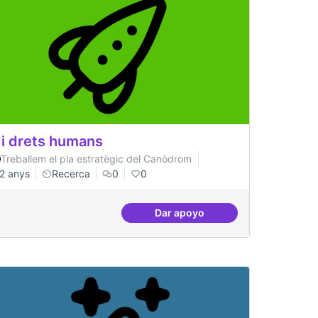
 i drets humans
Treballem el pla estratègic del Canòdrom
2 anys
Recerca
0
0
Dar apoyo
emocràtica
IA i drets humans