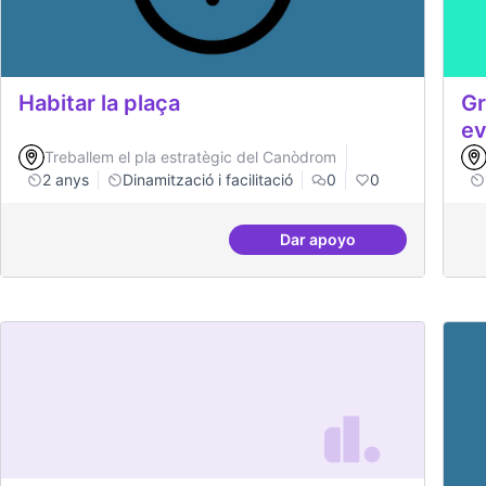
Habitar la plaça
Gr
ev
Treballem el pla estratègic del Canòdrom
2 anys
Dinamització i facilitació
0
0
Dar apoyo
Habitar la plaça