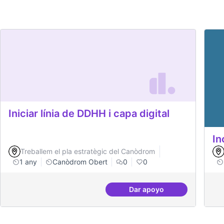
Iniciar línia de DDHH i capa digital
In
Treballem el pla estratègic del Canòdrom
1 any
Canòdrom Obert
0
0
Dar apoyo
Iniciar línia de DDHH i 