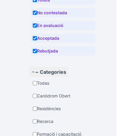
No contestada
En avaluació
Acceptada
Rebutjada
~ Categories
Todas
Canòdrom Obert
Residències
Recerca
Formació i capacitació