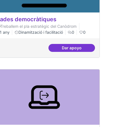
ades democràtiques
Treballem el pla estratègic del Canòdrom
1 any
Dinamització i facilitació
0
0
Dar apoyo
Grades democràtiques