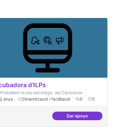
cubadora d'ILPs
Treballem el pla estratègic del Canòdrom
2 anys
Dinamització i facilitació
0
0
Dar apoyo
capa digital
Incubadora d'ILPs