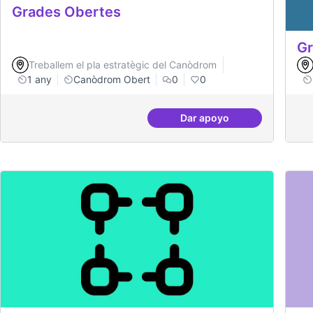
Grades Obertes
Gr
Treballem el pla estratègic del Canòdrom
1 any
Canòdrom Obert
0
0
Dar apoyo
Grades Obertes