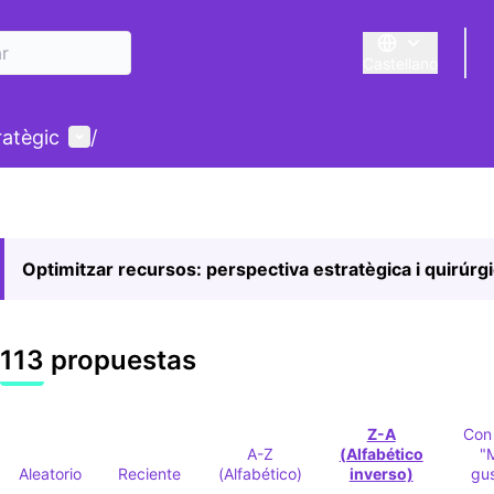
Castellano
Triar la llengua
E
Menú de usuario
ratègic
/
Optimitzar recursos: perspectiva estratègica i quirúrg
113 propuestas
Z-A
Con
A-Z
(Alfabético
"
Aleatorio
Reciente
(Alfabético)
inverso)
gu