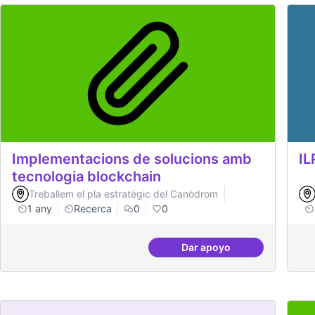
Implementacions de solucions amb
IL
tecnologia blockchain
Treballem el pla estratègic del Canòdrom
1 any
Recerca
0
0
Dar apoyo
Implementacions de so