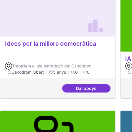
Idees per la millora democràtica
IA
Treballem el pla estratègic del Canòdrom
Canòdrom Obert
5 anys
0
0
Dar apoyo
Idees per la millora d