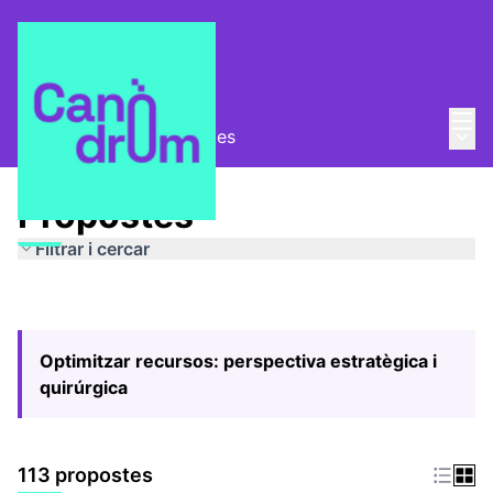
Menú
Entra
Menú 
Pla Estratègic
/
Propostes
Propostes
Filtrar i cercar
Optimitzar recursos: perspectiva estratègica i
quirúrgica
113 propostes