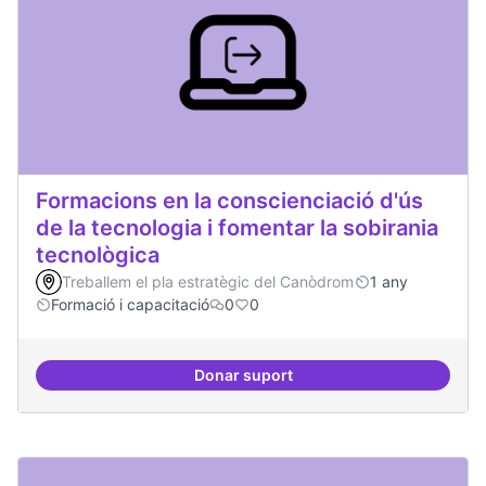
Formacions en la conscienciació d'ús
de la tecnologia i fomentar la sobirania
tecnològica
Treballem el pla estratègic del Canòdrom
1 any
Formació i capacitació
0
0
Donar suport
Formacions en la conscienciació d