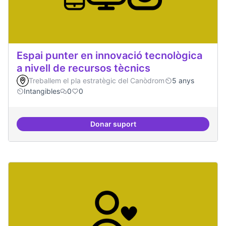
Espai punter en innovació tecnològica
a nivell de recursos tècnics
Treballem el pla estratègic del Canòdrom
5 anys
Intangibles
0
0
Donar suport
Espai punter en innovació tecnolò