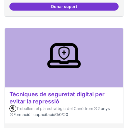
Donar suport
Oferta formativa especialitzada:
Tècniques de seguretat digital per
evitar la repressió
Treballem el pla estratègic del Canòdrom
2 anys
Formació i capacitació
0
0