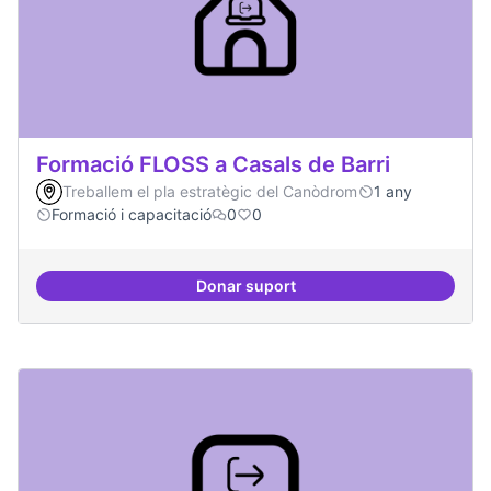
Formació FLOSS a Casals de Barri
Treballem el pla estratègic del Canòdrom
1 any
Formació i capacitació
0
0
Donar suport
Formació FLOSS a Casals de Barr