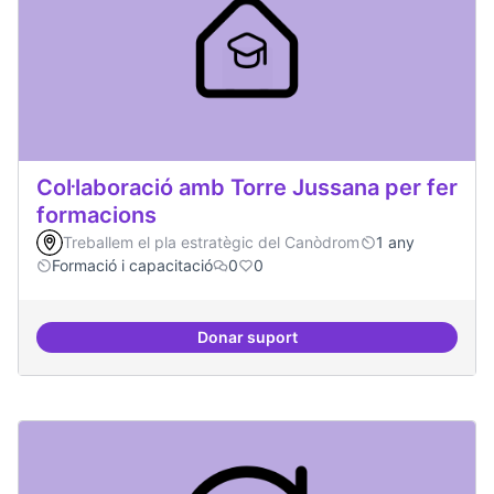
Col·laboració amb Torre Jussana per fer
formacions
Treballem el pla estratègic del Canòdrom
1 any
Formació i capacitació
0
0
Donar suport
Col·laboració amb Torre Jussana