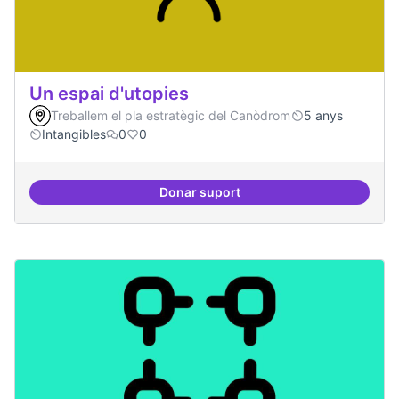
Un espai d'utopies
Treballem el pla estratègic del Canòdrom
5 anys
Intangibles
0
0
Donar suport
Un espai d'utopies