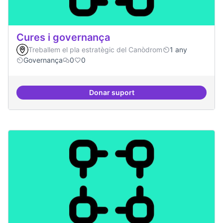
Cures i governança
Treballem el pla estratègic del Canòdrom
1 any
Governança
0
0
Donar suport
Cures i governança