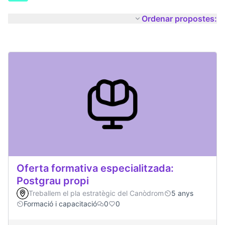
Ordenar propostes:
Oferta formativa especialitzada:
Postgrau propi
Treballem el pla estratègic del Canòdrom
5 anys
Formació i capacitació
0
0