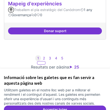
Mapeig d'experiències
Treballem el pla estratègic del Canòdrom
1 any
Governança
0
0
Donar suport
Mapeig d'experiències
1
2
3
4
5
Resultats per pàgina:
25
Informació sobre les galetes que es fan servir a
aquesta pàgina web
Utilitzem galetes en el nostre lloc web per a millorar el
Termes i condicions d'ús
rendiment i el contingut d'aquest. Les galetes ens permeten
Configuració de les galetes
oferir una experiència d'usuari i uns continguts més
Comunitat Canòdrom a Facebook
(Link externo)
Comunitat Canòdrom a Instagram
(Link externo)
Comunitat Canòdrom a YouTube
(Link externo)
Català
personalitzats des dels nostres canals de xarxes socials.
Triar la llengua
Elegir el idioma
Choose language
Acceptar totes