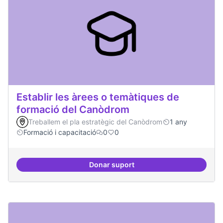
Establir les àrees o temàtiques de
formació del Canòdrom
Treballem el pla estratègic del Canòdrom
1 any
Formació i capacitació
0
0
Donar suport
Establir les àrees o temàtiques 