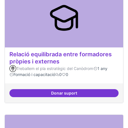
Relació equilibrada entre formadores
pròpies i externes
Treballem el pla estratègic del Canòdrom
1 any
Formació i capacitació
0
0
Donar suport
Relació equilibrada entre formad