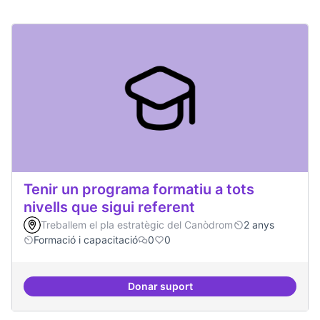
Tenir un programa formatiu a tots
nivells que sigui referent
Treballem el pla estratègic del Canòdrom
2 anys
Formació i capacitació
0
0
Donar suport
Tenir un programa formatiu a tots