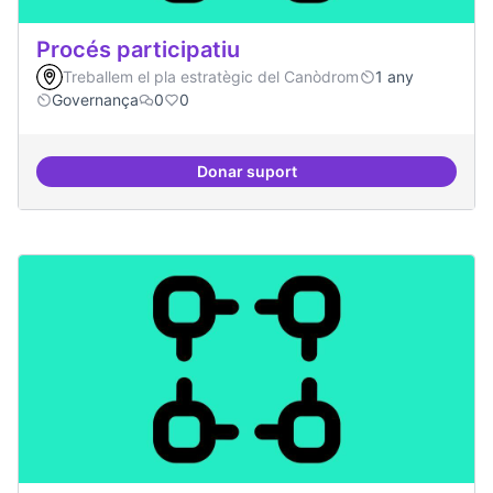
Procés participatiu
Treballem el pla estratègic del Canòdrom
1 any
Governança
0
0
Donar suport
Procés participatiu