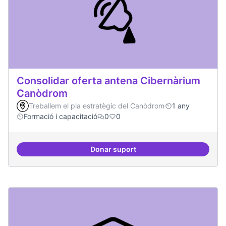
Consolidar oferta antena Cibernàrium
Canòdrom
Treballem el pla estratègic del Canòdrom
1 any
Formació i capacitació
0
0
Donar suport
Consolidar oferta antena Ciber