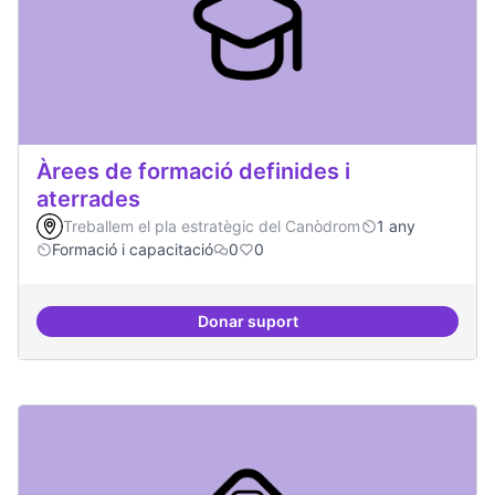
Àrees de formació definides i
aterrades
Treballem el pla estratègic del Canòdrom
1 any
Formació i capacitació
0
0
Donar suport
Àrees de formació definides i at