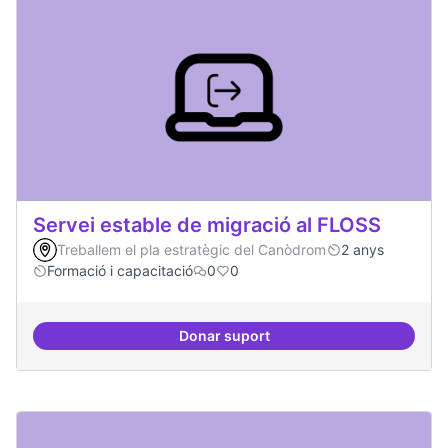
Servei estable de migració al FLOSS
Treballem el pla estratègic del Canòdrom
2 anys
Formació i capacitació
0
0
Donar suport
Servei estable de migració al FL