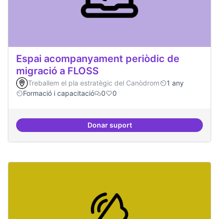
Espai acompanyament periòdic de
migració a FLOSS
Treballem el pla estratègic del Canòdrom
1 any
Formació i capacitació
0
0
Donar suport
Espai acompanyament periòdic d