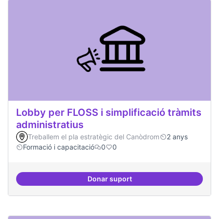
Lobby per FLOSS i simplificació tràmits
administratius
Treballem el pla estratègic del Canòdrom
2 anys
Formació i capacitació
0
0
Donar suport
Lobby per FLOSS i simplificació 