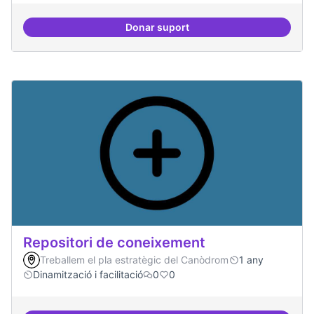
Donar suport
Residències d'èxit
Repositori de coneixement
Treballem el pla estratègic del Canòdrom
1 any
Dinamització i facilitació
0
0