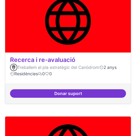
Recerca i re-avaluació
Treballem el pla estratègic del Canòdrom
2 anys
Residències
0
0
Donar suport
Recerca i re-avaluació