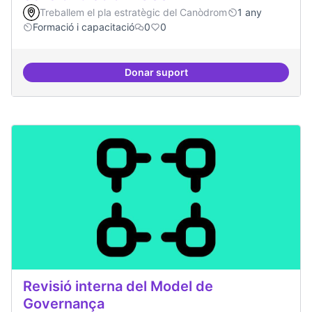
Treballem el pla estratègic del Canòdrom
1 any
Formació i capacitació
0
0
Donar suport
Sensibilització FLOSS
Revisió interna del Model de
Governança