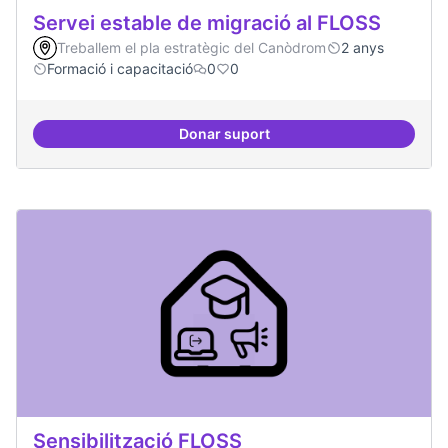
Servei estable de migració al FLOSS
Treballem el pla estratègic del Canòdrom
2 anys
Formació i capacitació
0
0
Donar suport
Servei estable de migració al FL
Sensibilització FLOSS