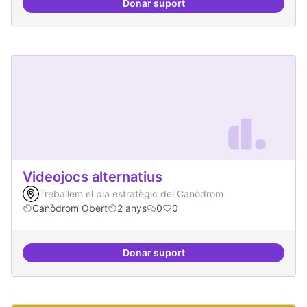
Donar suport
Xarxa internacional d'ateneus -
Videojocs alternatius
Treballem el pla estratègic del Canòdrom
Canòdrom Obert
2 anys
0
0
Donar suport
Videojocs alternatius