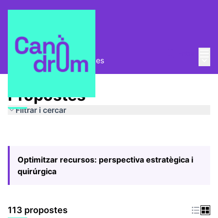
Menú
Entra
Menú 
Pla Estratègic
/
Propostes
Propostes
Filtrar i cercar
Optimitzar recursos: perspectiva estratègica i
quirúrgica
113 propostes