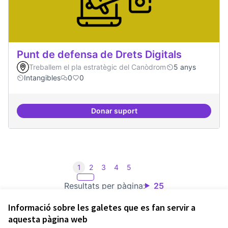
Punt de defensa de Drets Digitals
Treballem el pla estratègic del Canòdrom
5 anys
Intangibles
0
0
Donar suport
Punt de defensa de Drets Digitals
1
2
3
4
5
Resultats per pàgina:
25
Informació sobre les galetes que es fan servir a
aquesta pàgina web