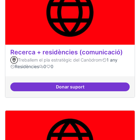
Recerca + residències (comunicació)
Treballem el pla estratègic del Canòdrom
1 any
Residències
0
0
Donar suport
Recerca + residències (comunica