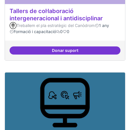
Tallers de col·laboració
intergeneracional i antidisciplinar
Treballem el pla estratègic del Canòdrom
1 any
Formació i capacitació
0
0
Donar suport
Tallers de col·laboració intergene