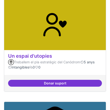
Un espai d'utopies
Treballem el pla estratègic del Canòdrom
5 anys
Intangibles
0
0
Donar suport
Un espai d'utopies