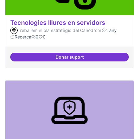
Tecnologies lliures en servidors
Treballem el pla estratègic del Canòdrom
1 any
Recerca
0
0
Donar suport
Tecnologies lliures en servidors