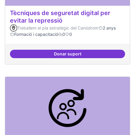
Tècniques de seguretat digital per
evitar la repressió
Treballem el pla estratègic del Canòdrom
2 anys
Formació i capacitació
0
0
Donar suport
Tècniques de seguretat digital per