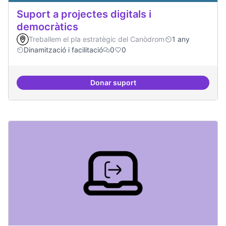
Suport a projectes digitals i
democràtics
Treballem el pla estratègic del Canòdrom
1 any
Dinamització i facilitació
0
0
Donar suport
Suport a projectes digitals i dem