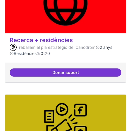
Recerca + residències
Treballem el pla estratègic del Canòdrom
2 anys
Residències
0
0
Donar suport
Recerca + residències