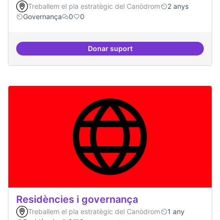
Treballem el pla estratègic del Canòdrom
2 anys
Governança
0
0
Donar suport
Revisió interna del Model de Go
Residències i governança
Treballem el pla estratègic del Canòdrom
1 any