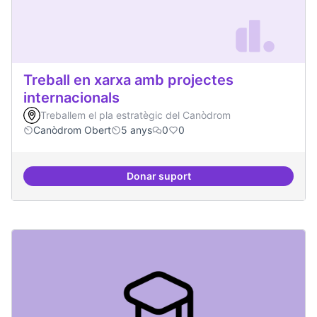
Treball en xarxa amb projectes
internacionals
Treballem el pla estratègic del Canòdrom
Canòdrom Obert
5 anys
0
0
Donar suport
Treball en xarxa amb projectes i