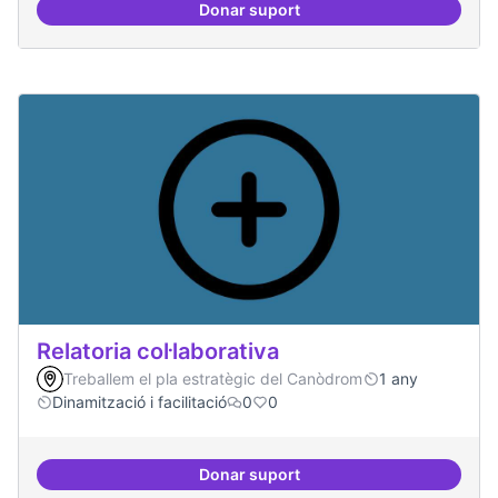
Donar suport
Repositori de coneixement
Relatoria col·laborativa
Treballem el pla estratègic del Canòdrom
1 any
Dinamització i facilitació
0
0
Donar suport
Relatoria col·laborativa