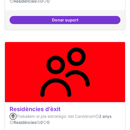
Residències
0
0
Donar suport
Residències i governança
Residències d'èxit
Treballem el pla estratègic del Canòdrom
2 anys
Residències
0
0