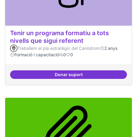
Tenir un programa formatiu a tots
nivells que sigui referent
Treballem el pla estratègic del Canòdrom
2 anys
Formació i capacitació
0
0
Donar suport
Tenir un programa formatiu a tots