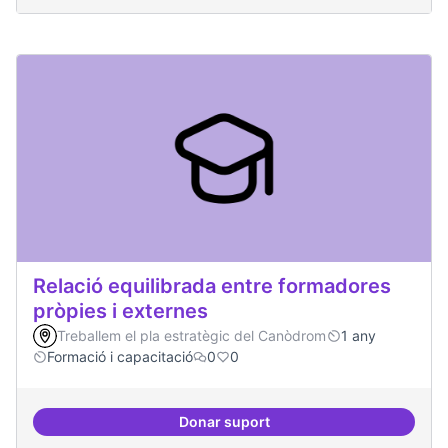
Relació equilibrada entre formadores
pròpies i externes
Treballem el pla estratègic del Canòdrom
1 any
Formació i capacitació
0
0
Donar suport
Relació equilibrada entre formad