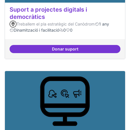
Suport a projectes digitals i
democràtics
Treballem el pla estratègic del Canòdrom
1 any
Dinamització i facilitació
0
0
Donar suport
Suport a projectes digitals i dem