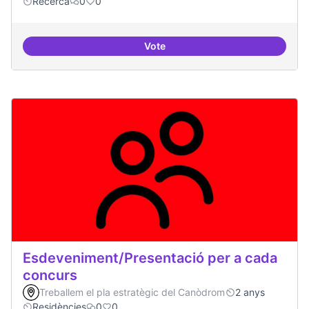
Recerca
0
0
Vote
Erasmus Canòdrom
Esdeveniment/Presentació per a cada
concurs
Treballem el pla estratègic del Canòdrom
2 anys
Residències
0
0