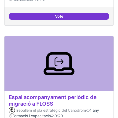
Vote
Esdeveniment/Presentació per a
Espai acompanyament periòdic de
migració a FLOSS
Treballem el pla estratègic del Canòdrom
1 any
Formació i capacitació
0
0