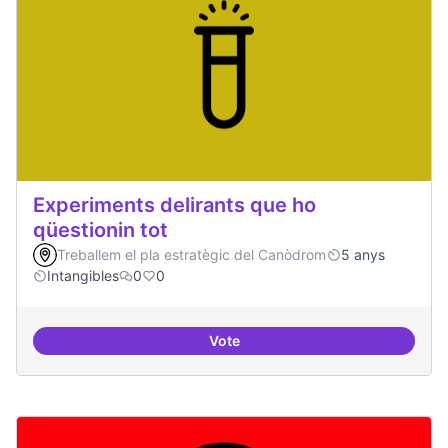
Experiments delirants que ho
qüestionin tot
Treballem el pla estratègic del Canòdrom
5 anys
Intangibles
0
0
Vote
Experiments delirants que ho qüe