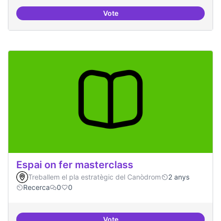
Vote
Espai grades democràtiques
Espai on fer masterclass
Treballem el pla estratègic del Canòdrom
2 anys
Recerca
0
0
Vote