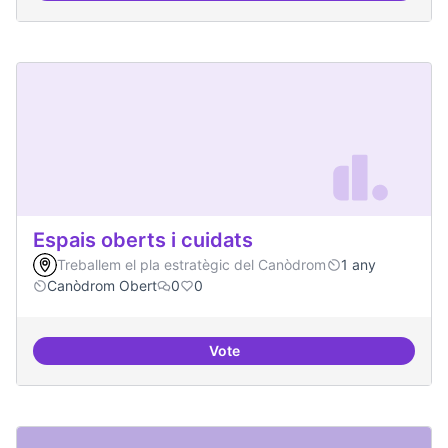
Espais oberts i cuidats
Treballem el pla estratègic del Canòdrom
1 any
Canòdrom Obert
0
0
Vote
Espais oberts i cuidats