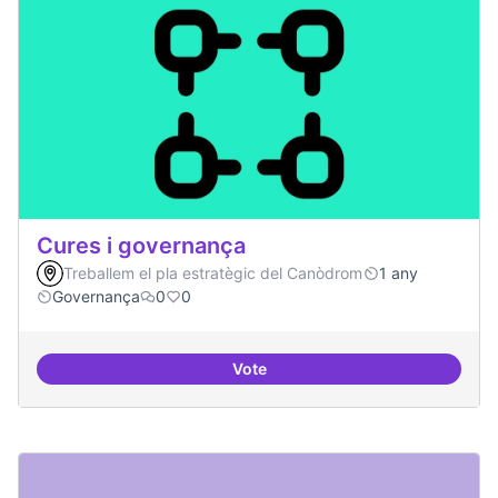
Cures i governança
Treballem el pla estratègic del Canòdrom
1 any
Governança
0
0
Vote
Cures i governança