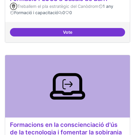
Treballem el pla estratègic del Canòdrom
1 any
Formació i capacitació
0
0
Vote
Formació FLOSS a Casals de Barr
Formacions en la conscienciació d'ús
de la tecnologia i fomentar la sobirania