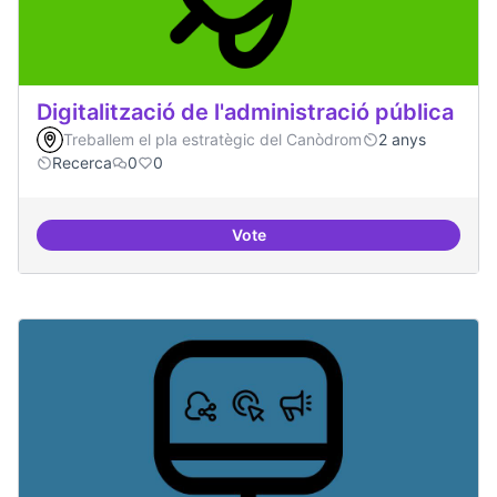
Digitalització de l'administració pública
Treballem el pla estratègic del Canòdrom
2 anys
Recerca
0
0
Vote
Digitalització de l'administració 