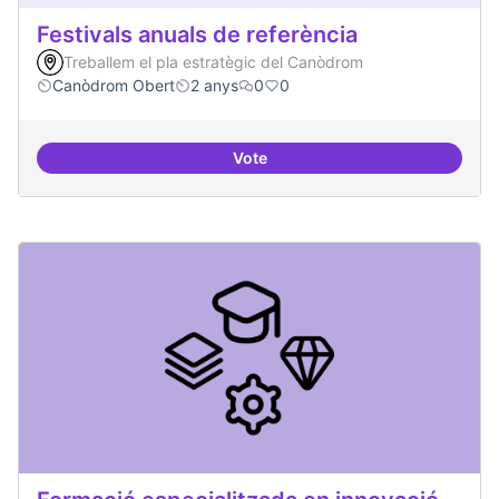
Festivals anuals de referència
Treballem el pla estratègic del Canòdrom
Canòdrom Obert
2 anys
0
0
Vote
Festivals anuals de referència