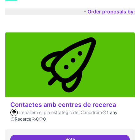
Order proposals by:
Contactes amb centres de recerca
Treballem el pla estratègic del Canòdrom
1 any
Recerca
0
0
Vote