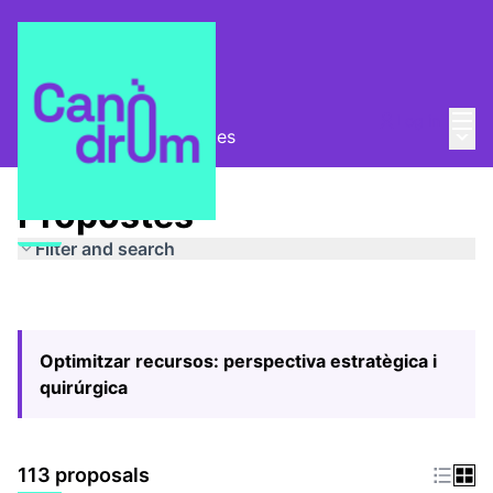
Mai
Log in
Main
Pla Estratègic
/
Propostes
Propostes
Filter and search
Optimitzar recursos: perspectiva estratègica i
quirúrgica
113 proposals