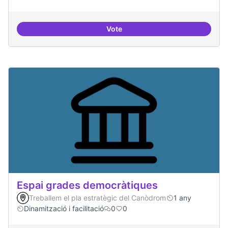
Vote
Espai acompanyament periòdic d
Espai grades democràtiques
Treballem el pla estratègic del Canòdrom
1 any
Dinamització i facilitació
0
0