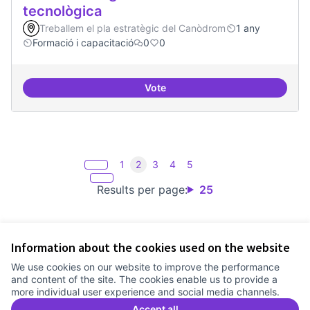
tecnològica
Treballem el pla estratègic del Canòdrom
1 any
Formació i capacitació
0
0
Vote
Formacions en la conscienciació d
1
2
3
4
5
Results per page:
25
Information about the cookies used on the website
Terms of Service
We use cookies on our website to improve the performance
Cookie settings
and content of the site. The cookies enable us to provide a
Comunitat Canòdrom at Facebook
(External link)
Comunitat Canòdrom at Instagram
(External link)
Comunitat Canòdrom at YouTube
(External link)
English
more individual user experience and social media channels.
Triar la llengua
Elegir el idioma
Choose language
Accept all