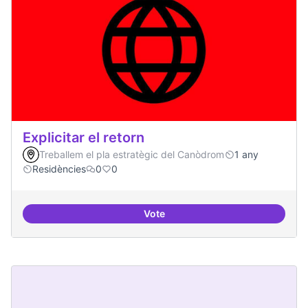
Explicitar el retorn
Treballem el pla estratègic del Canòdrom
1 any
Residències
0
0
Vote
Explicitar el retorn