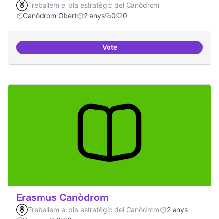
Treballem el pla estratègic del Canòdrom
Canòdrom Obert
2 anys
0
0
Vote
Drets Humans i capa digital
Erasmus Canòdrom
Treballem el pla estratègic del Canòdrom
2 anys