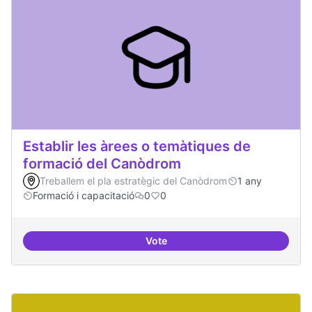
Establir les àrees o temàtiques de
formació del Canòdrom
Treballem el pla estratègic del Canòdrom
1 any
Formació i capacitació
0
0
Vote
Establir les àrees o temàtiques 