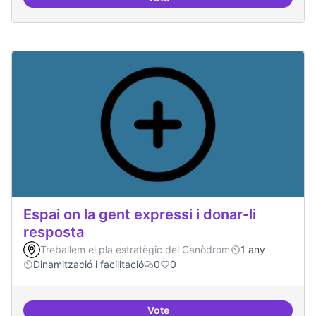
Espai on fer masterclass
Espai on la gent expressi i donar-li
resposta
Treballem el pla estratègic del Canòdrom
1 any
Dinamització i facilitació
0
0
Vote
Espai on la gent expressi i donar