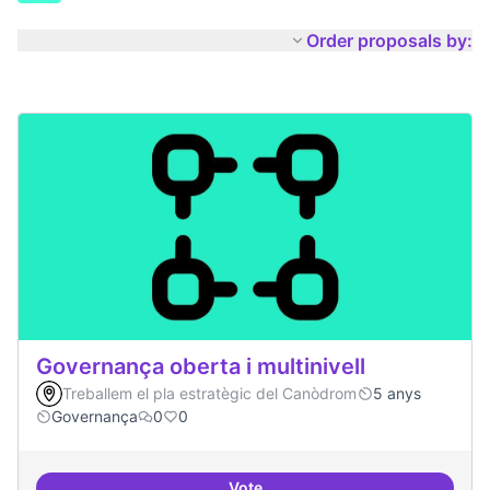
Order proposals by:
Governança oberta i multinivell
Treballem el pla estratègic del Canòdrom
5 anys
Governança
0
0
Vote