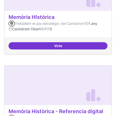
Memòria HIstòrica
Treballem el pla estratègic del Canòdrom
1 any
Canòdrom Obert
1
0
Vote
Memòria HIstòrica
Memòria Històrica - Referencia digital