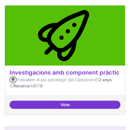
Investigacions amb component pràctic
Treballem el pla estratègic del Canòdrom
2 anys
Recerca
0
0
Vote
Investigacions amb component p