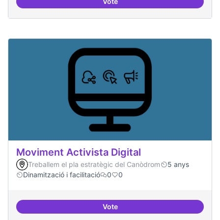
Vote
Model exportable - guifinet a nive
Moviment Activista Digital
Treballem el pla estratègic del Canòdrom
5 anys
Dinamització i facilitació
0
0
Vote
Moviment Activista Digital