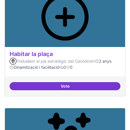
Habitar la plaça
Treballem el pla estratègic del Canòdrom
2 anys
Dinamització i facilitació
0
0
Vote
Habitar la plaça