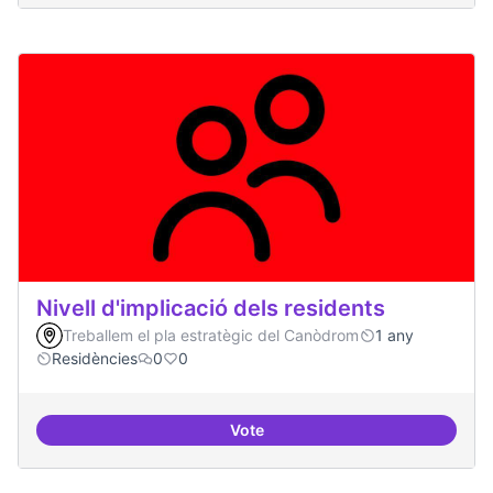
Nivell d'implicació dels residents
Treballem el pla estratègic del Canòdrom
1 any
Residències
0
0
Vote
Nivell d'implicació dels residents