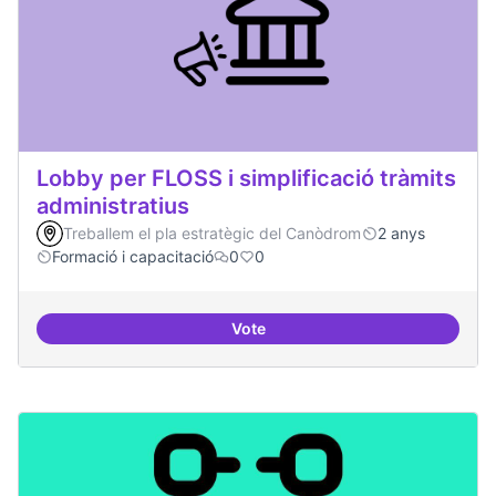
Lobby per FLOSS i simplificació tràmits
administratius
Treballem el pla estratègic del Canòdrom
2 anys
Formació i capacitació
0
0
Vote
Lobby per FLOSS i simplificació 