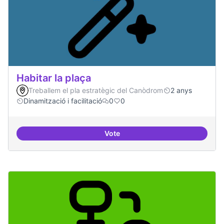
Habitar la plaça
Treballem el pla estratègic del Canòdrom
2 anys
Dinamització i facilitació
0
0
Vote
Habitar la plaça