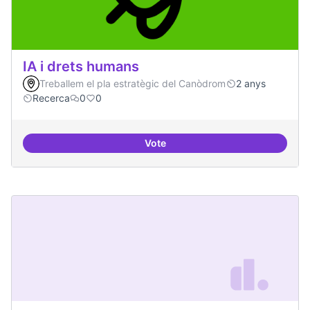
IA i drets humans
Treballem el pla estratègic del Canòdrom
2 anys
Recerca
0
0
Vote
IA i drets humans