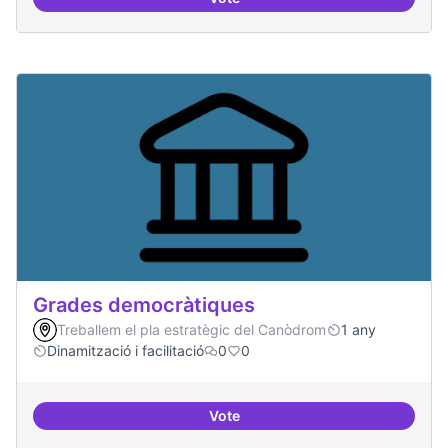
Governança oberta i multinivell
Grades democràtiques
Treballem el pla estratègic del Canòdrom
1 any
Dinamització i facilitació
0
0
Vote
Grades democràtiques