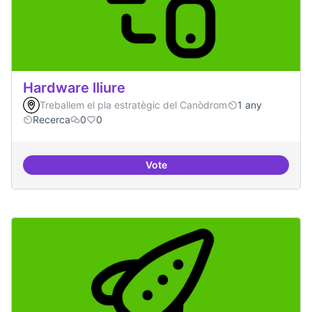
Hardware lliure
Treballem el pla estratègic del Canòdrom
1 any
Recerca
0
0
Vote
Hardware lliure