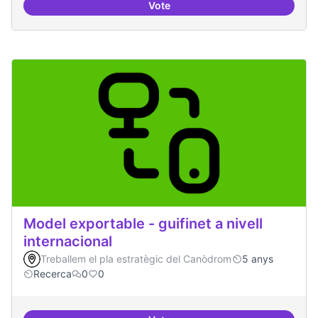
Vote
Mobile Social Congress
Model exportable - guifinet a nivell
internacional
Treballem el pla estratègic del Canòdrom
5 anys
Recerca
0
0