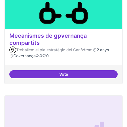
Mecanismes de gpvernança
compartits
Treballem el pla estratègic del Canòdrom
2 anys
Governança
0
0
Vote
Mecanismes de gpvernança comp