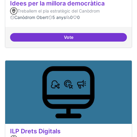
Idees per la millora democràtica
Treballem el pla estratègic del Canòdrom
Canòdrom Obert
5 anys
0
0
Vote
Idees per la millora democràtica
ILP Drets Digitals