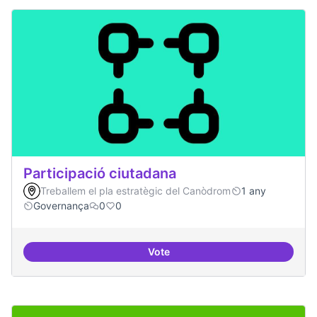
Participació ciutadana
Treballem el pla estratègic del Canòdrom
1 any
Governança
0
0
Vote
Participació ciutadana