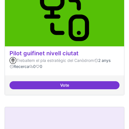
Pilot guifinet nivell ciutat
Treballem el pla estratègic del Canòdrom
2 anys
Recerca
0
0
Vote
Pilot guifinet nivell ciutat