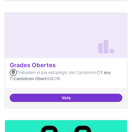
Grades Obertes
Treballem el pla estratègic del Canòdrom
1 any
Canòdrom Obert
0
0
Vote
Grades Obertes