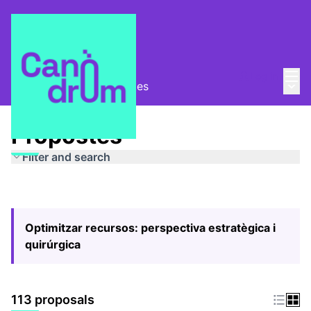
Mai
Log in
Main
Pla Estratègic
/
Propostes
Propostes
Filter and search
Optimitzar recursos: perspectiva estratègica i
quirúrgica
113 proposals