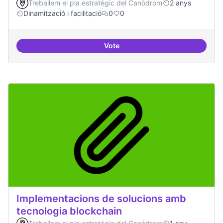
Treballem el pla estratègic del Canòdrom
2 anys
Dinamització i facilitació
0
0
Vote
ILP Drets Digitals
Implementacions de solucions amb
tecnologia blockchain