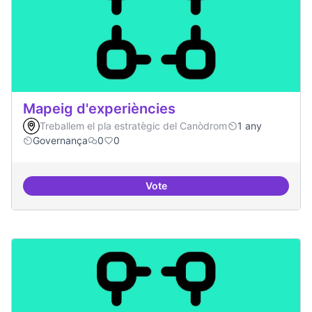
Mapeig d'experiències
Treballem el pla estratègic del Canòdrom
1 any
Governança
0
0
Vote
Mapeig d'experiències