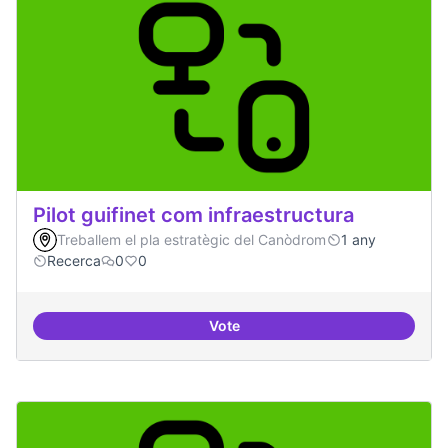
Pilot guifinet com infraestructura
Treballem el pla estratègic del Canòdrom
1 any
Recerca
0
0
Vote
Pilot guifinet com infraestructur