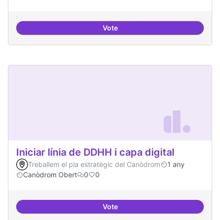
Vote
Incubadora d'ILPs
Iniciar línia de DDHH i capa digital
Treballem el pla estratègic del Canòdrom
1 any
Canòdrom Obert
0
0
Vote
Iniciar línia de DDHH i capa digita