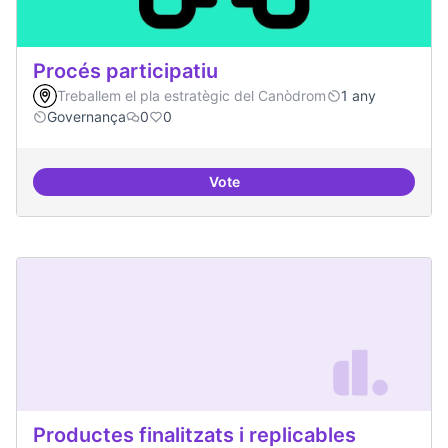
Procés participatiu
Treballem el pla estratègic del Canòdrom
1 any
Governança
0
0
Vote
Procés participatiu
Productes finalitzats i replicables