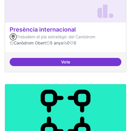
Presència internacional
Treballem el pla estratègic del Canòdrom
Canòdrom Obert
5 anys
0
0
Vote
Presència internacional