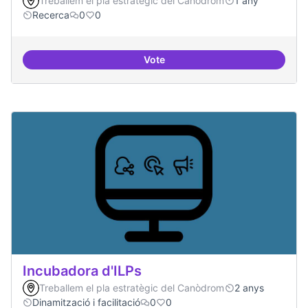
Treballem el pla estratègic del Canòdrom
1 any
Recerca
0
0
Vote
Implementacions de solucions a
Incubadora d'ILPs
Treballem el pla estratègic del Canòdrom
2 anys
Dinamització i facilitació
0
0