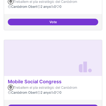
Treballem el pla estratègic del Canòdrom
Canòdrom Obert
2 anys
0
0
Vote
Memòria Històrica - Referencia di
Mobile Social Congress
Treballem el pla estratègic del Canòdrom
Canòdrom Obert
2 anys
0
0