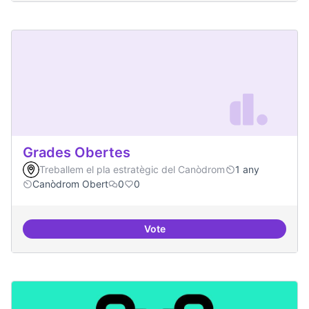
Grades Obertes
Treballem el pla estratègic del Canòdrom
1 any
Canòdrom Obert
0
0
Vote
Grades Obertes