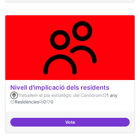
Nivell d'implicació dels residents
Treballem el pla estratègic del Canòdrom
1 any
Residències
0
0
Vote
Nivell d'implicació dels residents