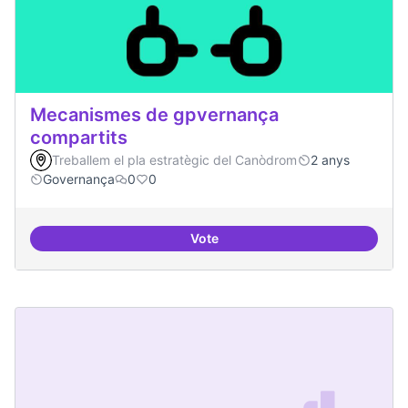
Mecanismes de gpvernança
compartits
Treballem el pla estratègic del Canòdrom
2 anys
Governança
0
0
Vote
Mecanismes de gpvernança comp