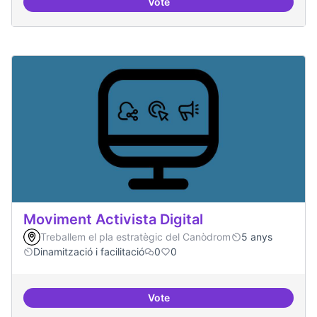
Vote
Model exportable - guifinet a nive
Moviment Activista Digital
Treballem el pla estratègic del Canòdrom
5 anys
Dinamització i facilitació
0
0
Vote
Moviment Activista Digital