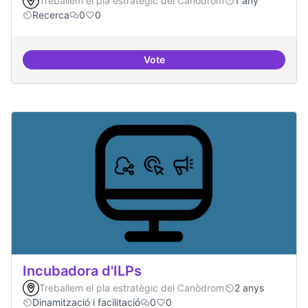
Treballem el pla estratègic del Canòdrom
1 any
Recerca
0
0
Vote
Implementacions de solucions a
Incubadora d'ILPs
Treballem el pla estratègic del Canòdrom
2 anys
Dinamització i facilitació
0
0