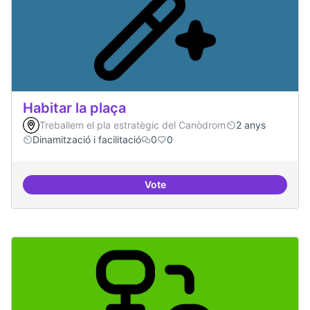
Habitar la plaça
Treballem el pla estratègic del Canòdrom
2 anys
Dinamització i facilitació
0
0
Vote
Habitar la plaça