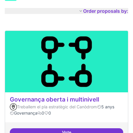
Order proposals by:
Governança oberta i multinivell
Treballem el pla estratègic del Canòdrom
5 anys
Governança
0
0
Vote