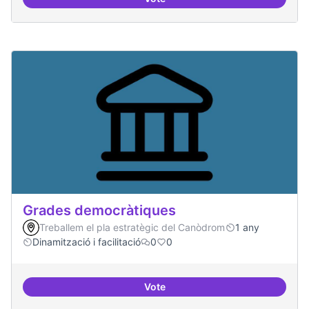
Governança oberta i multinivell
Grades democràtiques
Treballem el pla estratègic del Canòdrom
1 any
Dinamització i facilitació
0
0
Vote
Grades democràtiques