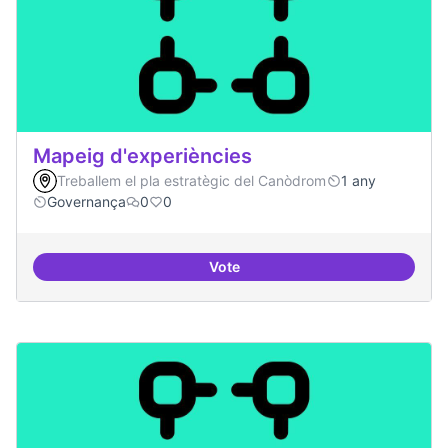
Mapeig d'experiències
Treballem el pla estratègic del Canòdrom
1 any
Governança
0
0
Vote
Mapeig d'experiències