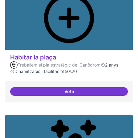
Habitar la plaça
Treballem el pla estratègic del Canòdrom
2 anys
Dinamització i facilitació
0
0
Vote
Habitar la plaça