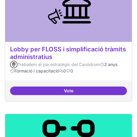
Lobby per FLOSS i simplificació tràmits
administratius
Treballem el pla estratègic del Canòdrom
2 anys
Formació i capacitació
0
0
Vote
Lobby per FLOSS i simplificació 