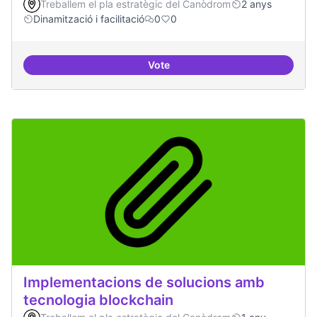
Treballem el pla estratègic del Canòdrom
2 anys
Dinamització i facilitació
0
0
Vote
ILP Drets Digitals
Implementacions de solucions amb
tecnologia blockchain