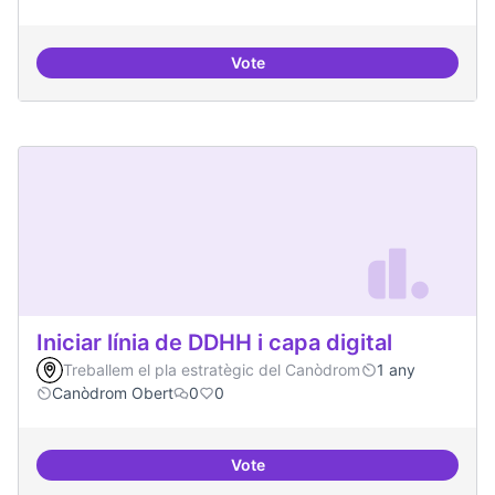
Vote
Incubadora d'ILPs
Iniciar línia de DDHH i capa digital
Treballem el pla estratègic del Canòdrom
1 any
Canòdrom Obert
0
0
Vote
Iniciar línia de DDHH i capa digita