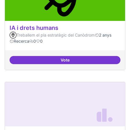
IA i drets humans
Treballem el pla estratègic del Canòdrom
2 anys
Recerca
0
0
Vote
IA i drets humans