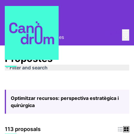
Mai
Log in
Main
Pla Estratègic
/
Propostes
Propostes
Filter and search
Optimitzar recursos: perspectiva estratègica i
quirúrgica
113 proposals