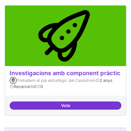
Investigacions amb component pràctic
Treballem el pla estratègic del Canòdrom
2 anys
Recerca
0
0
Vote
Investigacions amb component p