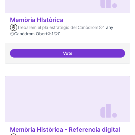
Memòria HIstòrica
Treballem el pla estratègic del Canòdrom
1 any
Canòdrom Obert
1
0
Vote
Memòria HIstòrica
Memòria Històrica - Referencia digital