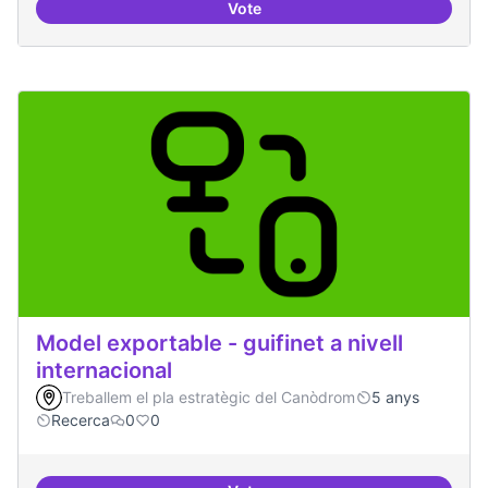
Vote
Mobile Social Congress
Model exportable - guifinet a nivell
internacional
Treballem el pla estratègic del Canòdrom
5 anys
Recerca
0
0