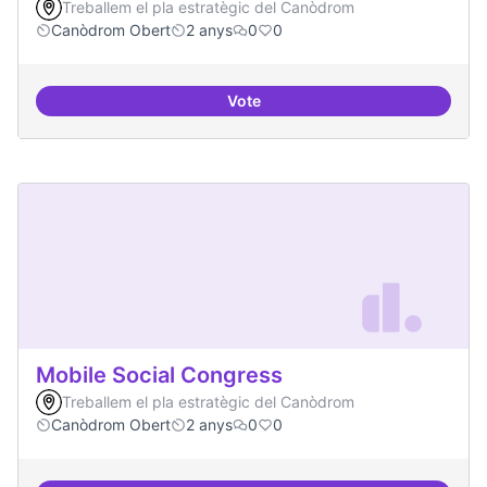
Treballem el pla estratègic del Canòdrom
Canòdrom Obert
2 anys
0
0
Vote
Memòria Històrica - Referencia di
Mobile Social Congress
Treballem el pla estratègic del Canòdrom
Canòdrom Obert
2 anys
0
0