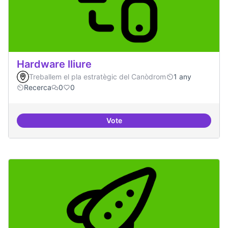
Hardware lliure
Treballem el pla estratègic del Canòdrom
1 any
Recerca
0
0
Vote
Hardware lliure