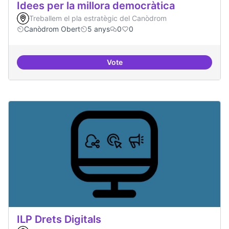
Idees per la millora democràtica
Treballem el pla estratègic del Canòdrom
Canòdrom Obert
5 anys
0
0
Vote
Idees per la millora democràtica
ILP Drets Digitals