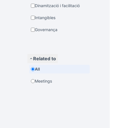
Dinamització i facilitació
Intangibles
Governança
Related to
All
Meetings