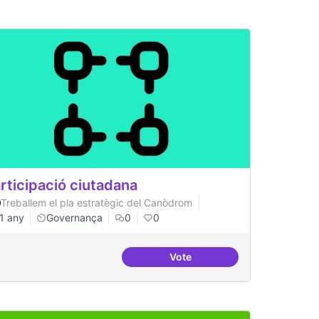
rticipació ciutadana
Treballem el pla estratègic del Canòdrom
1 any
Governança
0
0
Vote
replicables
Participació ciutadana