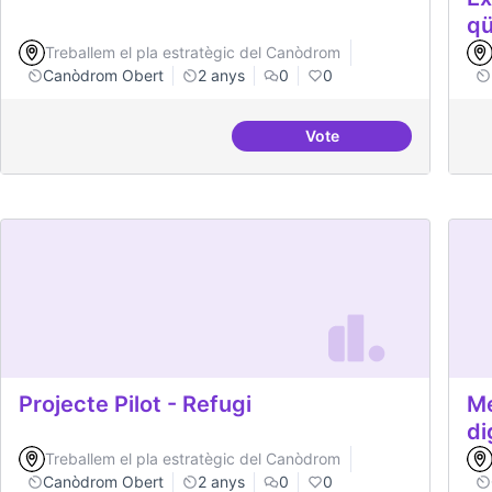
qü
Treballem el pla estratègic del Canòdrom
Canòdrom Obert
2 anys
0
0
Vote
Festivals anuals de ref
Projecte Pilot - Refugi
Me
di
Treballem el pla estratègic del Canòdrom
Canòdrom Obert
2 anys
0
0