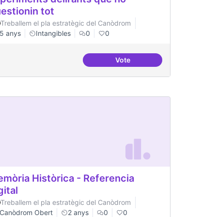
estionin tot
Treballem el pla estratègic del Canòdrom
5 anys
Intangibles
0
0
Vote
erència
Experiments delirants que ho
mòria Històrica - Referencia
gital
Treballem el pla estratègic del Canòdrom
Canòdrom Obert
2 anys
0
0