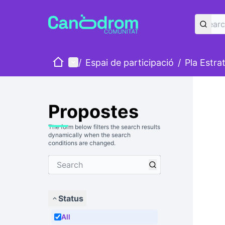
Home
Main menu
/
Espai de participació
/
Pla Estra
Propostes
The form below filters the search results
dynamically when the search
conditions are changed.
Status
All