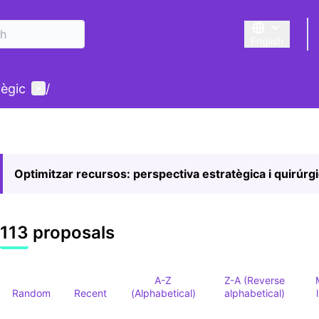
English
Triar la llengu
User menu
tègic
/
Optimitzar recursos: perspectiva estratègica i quirúrg
113 proposals
A-Z
Z-A (Reverse
Random
Recent
(Alphabetical)
alphabetical)