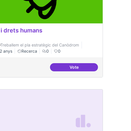
 i drets humans
Treballem el pla estratègic del Canòdrom
2 anys
Recerca
0
0
Vote
mponent pràctic
IA i drets humans