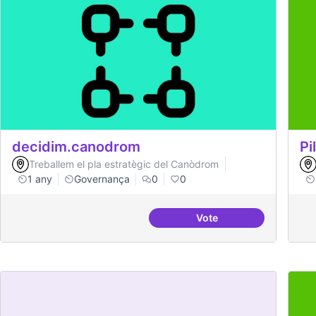
decidim.canodrom
Pi
Treballem el pla estratègic del Canòdrom
1 any
Governança
0
0
Vote
decidim.canodrom