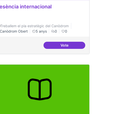
esència internacional
Treballem el pla estratègic del Canòdrom
Canòdrom Obert
5 anys
0
0
Vote
regular
Presència internacional