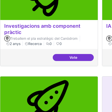
Investigacions amb component
IA
pràctic
Treballem el pla estratègic del Canòdrom
2 anys
Recerca
0
0
Vote
Investigacions amb co