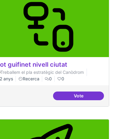
lot guifinet nivell ciutat
Treballem el pla estratègic del Canòdrom
2 anys
Recerca
0
0
Vote
Pilot guifinet nivell ciutat