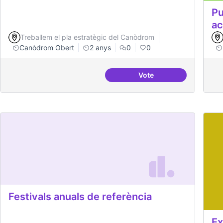
Pu
a
Treballem el pla estratègic del Canòdrom
Canòdrom Obert
2 anys
0
0
Vote
Videojocs alternatius
Festivals anuals de referència
Ex