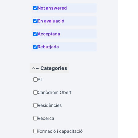
Not answered
En avaluació
Acceptada
Rebutjada
~ Categories
All
Canòdrom Obert
Residències
Recerca
Formació i capacitació