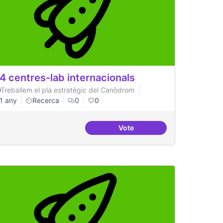
4 centres-lab internacionals
Treballem el pla estratègic del Canòdrom
1 any
Recerca
0
0
Vote
ell de ciutat
3-4 centres-lab internaciona