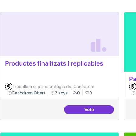
Productes finalitzats i replicables
Pa
Treballem el pla estratègic del Canòdrom
Canòdrom Obert
2 anys
0
0
Vote
Productes finalitzats i 