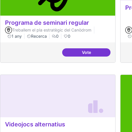
Pr
Programa de seminari regular
Treballem el pla estratègic del Canòdrom
1 any
Recerca
0
0
Vote
Programa de seminari 
Videojocs alternatius