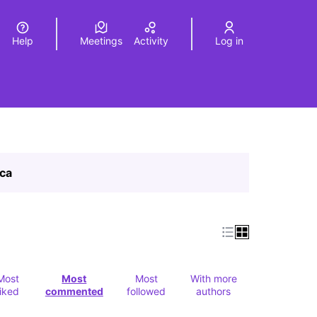
Help
Meetings
Activity
Log in
a
Elegir el idioma
Choose language
ica
Most
Most
Most
With more
liked
commented
followed
authors