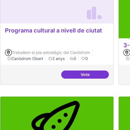
Programa cultural a nivell de ciutat
3-
Treballem el pla estratègic del Canòdrom
Canòdrom Obert
2 anys
0
0
Vote
Programa cultural a niv