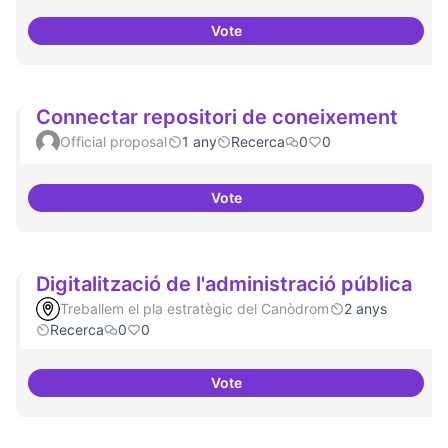
Vote
Definició del currículum del pos
Connectar repositori de coneixement
Official proposal
1 any
Recerca
0
0
Vote
Connectar repositori de coneix
Digitalització de l'administració pública
Treballem el pla estratègic del Canòdrom
2 anys
Recerca
0
0
Vote
Digitalització de l'administració 