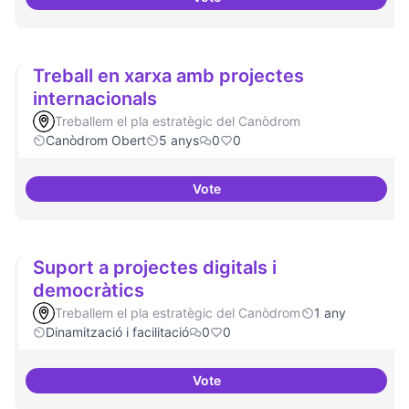
Cultura digital i tradicional
Treball en xarxa amb projectes
internacionals
Treballem el pla estratègic del Canòdrom
Canòdrom Obert
5 anys
0
0
Vote
Treball en xarxa amb projectes i
Suport a projectes digitals i
democràtics
Treballem el pla estratègic del Canòdrom
1 any
Dinamització i facilitació
0
0
Vote
Suport a projectes digitals i dem