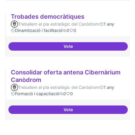
Trobades democràtiques
Treballem el pla estratègic del Canòdrom
1 any
Dinamització i facilitació
0
0
Vote
Trobades democràtiques
Consolidar oferta antena Cibernàrium
Canòdrom
Treballem el pla estratègic del Canòdrom
1 any
Formació i capacitació
0
0
Vote
Consolidar oferta antena Ciber