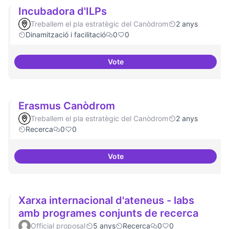
Incubadora d'ILPs
Treballem el pla estratègic del Canòdrom
2 anys
Dinamització i facilitació
0
0
Vote
Incubadora d'ILPs
Erasmus Canòdrom
Treballem el pla estratègic del Canòdrom
2 anys
Recerca
0
0
Vote
Erasmus Canòdrom
Xarxa internacional d'ateneus - labs
amb programes conjunts de recerca
Official proposal
5 anys
Recerca
0
0