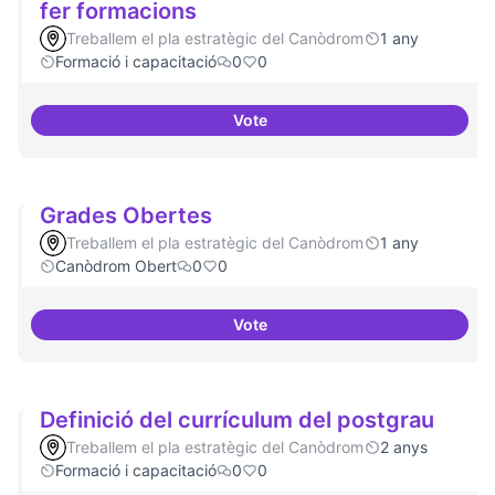
fer formacions
Treballem el pla estratègic del Canòdrom
1 any
Formació i capacitació
0
0
Vote
Col·laboració amb Torre Jussana
Grades Obertes
Treballem el pla estratègic del Canòdrom
1 any
Canòdrom Obert
0
0
Vote
Grades Obertes
Definició del currículum del postgrau
Treballem el pla estratègic del Canòdrom
2 anys
Formació i capacitació
0
0