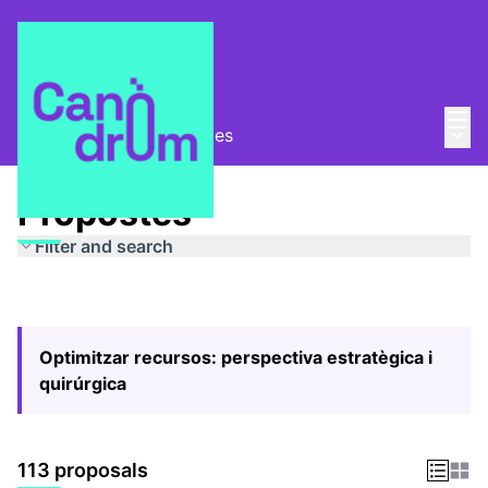
Mai
Log in
Main
Pla Estratègic
/
Propostes
Propostes
Filter and search
Optimitzar recursos: perspectiva estratègica i
quirúrgica
113 proposals