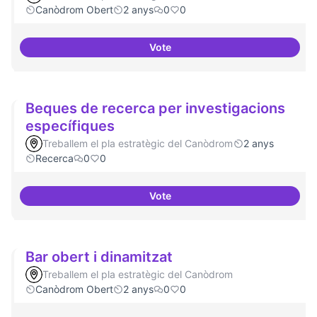
Canòdrom Obert
2 anys
0
0
Vote
Drets Humans i capa digital
Beques de recerca per investigacions
específiques
Treballem el pla estratègic del Canòdrom
2 anys
Recerca
0
0
Vote
Beques de recerca per investiga
Bar obert i dinamitzat
Treballem el pla estratègic del Canòdrom
Canòdrom Obert
2 anys
0
0