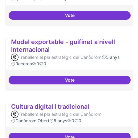
Vote
Xarxa internacional d'ateneus -
Model exportable - guifinet a nivell
internacional
Treballem el pla estratègic del Canòdrom
5 anys
Recerca
0
0
Vote
Model exportable - guifinet a niv
Cultura digital i tradicional
Treballem el pla estratègic del Canòdrom
Canòdrom Obert
5 anys
0
0
Vote