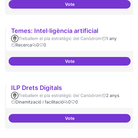
Vote
Bar obert i dinamitzat
Temes: Intel·ligència artificial
Treballem el pla estratègic del Canòdrom
1 any
Recerca
0
0
Vote
Temes: Intel·ligència artificial
ILP Drets Digitals
Treballem el pla estratègic del Canòdrom
2 anys
Dinamització i facilitació
0
0
Vote
ILP Drets Digitals