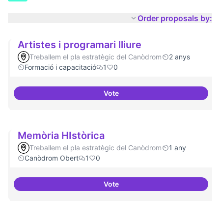
Order proposals by:
Artistes i programari lliure
Treballem el pla estratègic del Canòdrom
2 anys
Formació i capacitació
1
0
Vote
Artistes i programari lliure
Memòria HIstòrica
Treballem el pla estratègic del Canòdrom
1 any
Canòdrom Obert
1
0
Vote
Memòria HIstòrica