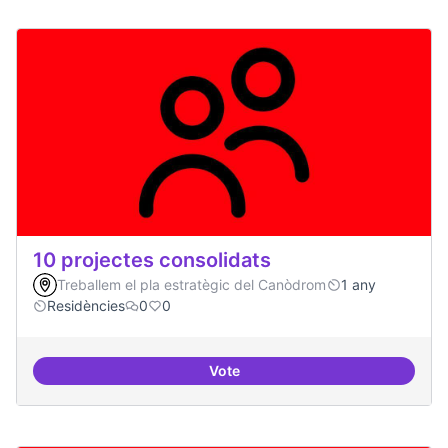
10 projectes consolidats
Treballem el pla estratègic del Canòdrom
1 any
Residències
0
0
Vote
10 projectes consolidats