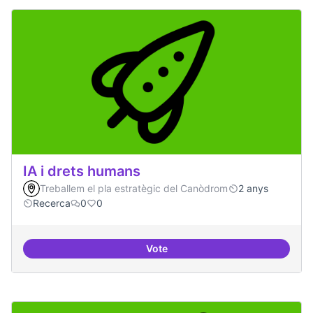
IA i drets humans
Treballem el pla estratègic del Canòdrom
2 anys
Recerca
0
0
Vote
IA i drets humans