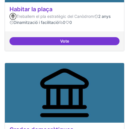
Habitar la plaça
Treballem el pla estratègic del Canòdrom
2 anys
Dinamització i facilitació
0
0
Vote
Habitar la plaça