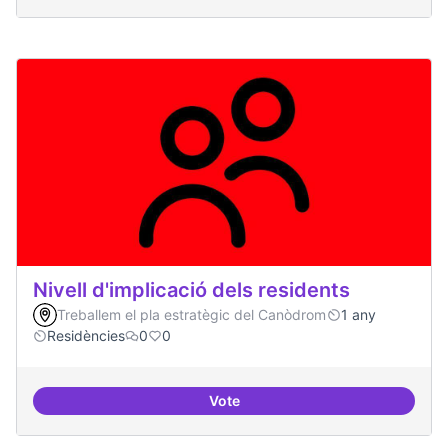
Nivell d'implicació dels residents
Treballem el pla estratègic del Canòdrom
1 any
Residències
0
0
Vote
Nivell d'implicació dels residents