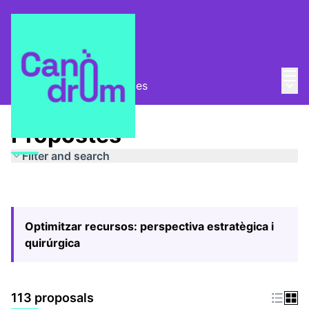
Mai
Log in
Main
Pla Estratègic
/
Propostes
Propostes
Filter and search
Optimitzar recursos: perspectiva estratègica i
quirúrgica
113 proposals