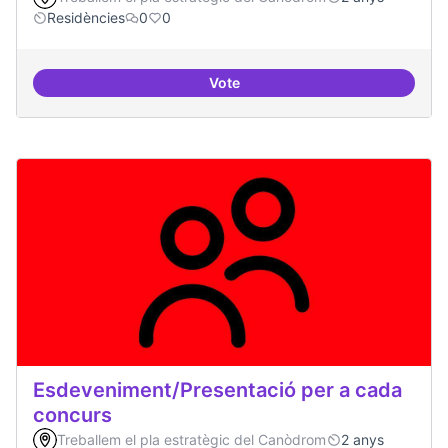
Residències
0
0
Vote
20 projectes residents
Esdeveniment/Presentació per a cada
concurs
Treballem el pla estratègic del Canòdrom
2 anys