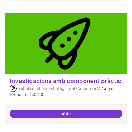
Investigacions amb component pràctic
Treballem el pla estratègic del Canòdrom
2 anys
Recerca
0
0
Vote
Investigacions amb component p