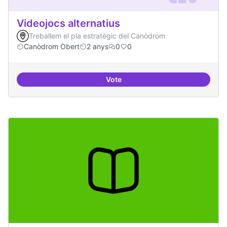
Videojocs alternatius
Treballem el pla estratègic del Canòdrom
Canòdrom Obert
2 anys
0
0
Vote
Videojocs alternatius