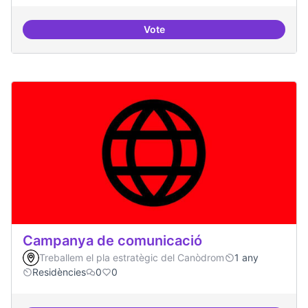
Vote
Recerca + residències
Campanya de comunicació
Treballem el pla estratègic del Canòdrom
1 any
Residències
0
0