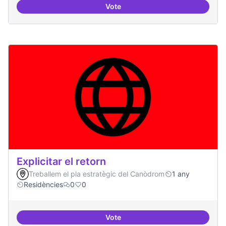
Vote
Campanya de comunicació
Explicitar el retorn
Treballem el pla estratègic del Canòdrom
1 any
Residències
0
0
Vote
Explicitar el retorn