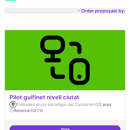
Order proposals by:
Pilot guifinet nivell ciutat
Treballem el pla estratègic del Canòdrom
2 anys
Recerca
0
0
Vote