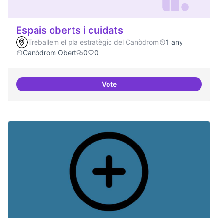
Espais oberts i cuidats
Treballem el pla estratègic del Canòdrom
1 any
Canòdrom Obert
0
0
Vote
Espais oberts i cuidats