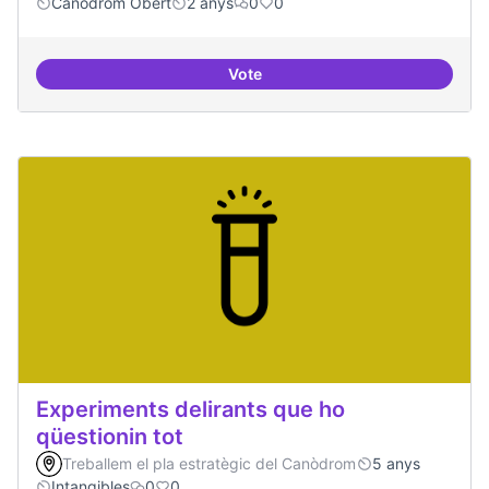
Canòdrom Obert
2 anys
0
0
Vote
Festivals anuals de referència
Experiments delirants que ho
qüestionin tot
Treballem el pla estratègic del Canòdrom
5 anys
Intangibles
0
0