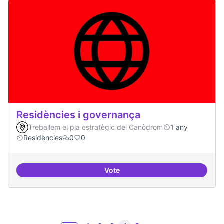
Residències i governança
Treballem el pla estratègic del Canòdrom
1 any
Residències
0
0
Vote
Residències i governança