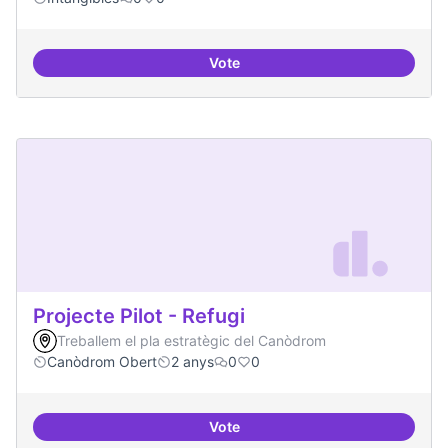
Vote
Experiments delirants que ho qüe
Projecte Pilot - Refugi
Treballem el pla estratègic del Canòdrom
Canòdrom Obert
2 anys
0
0
Vote
Projecte Pilot - Refugi