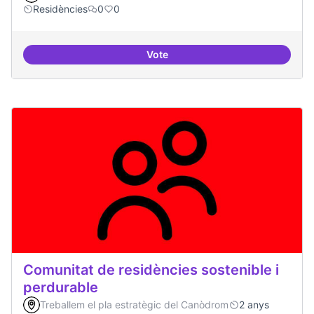
Residències
0
0
Vote
Esdeveniment/Presentació per a
Comunitat de residències sostenible i
perdurable
Treballem el pla estratègic del Canòdrom
2 anys