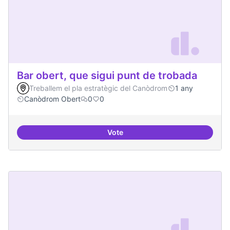
Bar obert, que sigui punt de trobada
Treballem el pla estratègic del Canòdrom
1 any
Canòdrom Obert
0
0
Vote
Bar obert, que sigui punt de trob