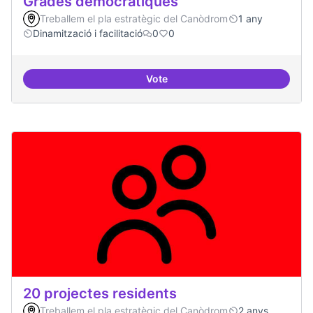
Grades democràtiques
Treballem el pla estratègic del Canòdrom
1 any
Dinamització i facilitació
0
0
Vote
Grades democràtiques
20 projectes residents
Treballem el pla estratègic del Canòdrom
2 anys