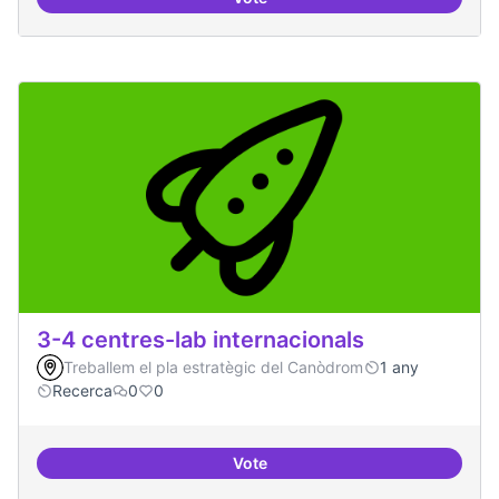
Pilot guifinet nivell ciutat
3-4 centres-lab internacionals
Treballem el pla estratègic del Canòdrom
1 any
Recerca
0
0
Vote
3-4 centres-lab internacionals