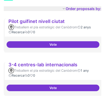
Order proposals by:
Pilot guifinet nivell ciutat
Treballem el pla estratègic del Canòdrom
2 anys
Recerca
0
0
Vote
Pilot guifinet nivell ciutat
3-4 centres-lab internacionals
Treballem el pla estratègic del Canòdrom
1 any
Recerca
0
0
Vote
3-4 centres-lab internacionals