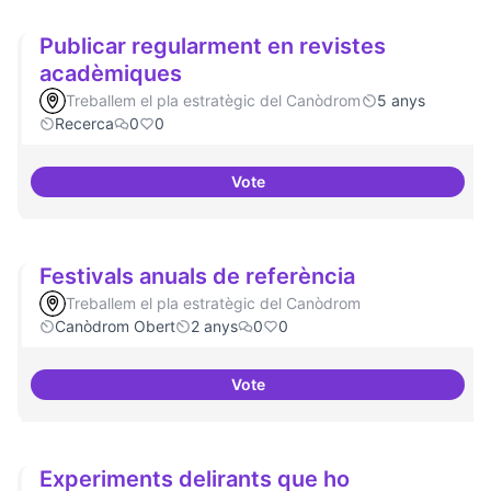
Publicar regularment en revistes
acadèmiques
Treballem el pla estratègic del Canòdrom
5 anys
Recerca
0
0
Vote
Publicar regularment en revist
Festivals anuals de referència
Treballem el pla estratègic del Canòdrom
Canòdrom Obert
2 anys
0
0
Vote
Festivals anuals de referència
Experiments delirants que ho