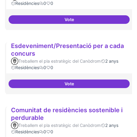
Residències
0
0
Vote
20 projectes residents
Esdeveniment/Presentació per a cada
concurs
Treballem el pla estratègic del Canòdrom
2 anys
Residències
0
0
Vote
Esdeveniment/Presentació per a
Comunitat de residències sostenible i
perdurable
Treballem el pla estratègic del Canòdrom
2 anys
Residències
0
0