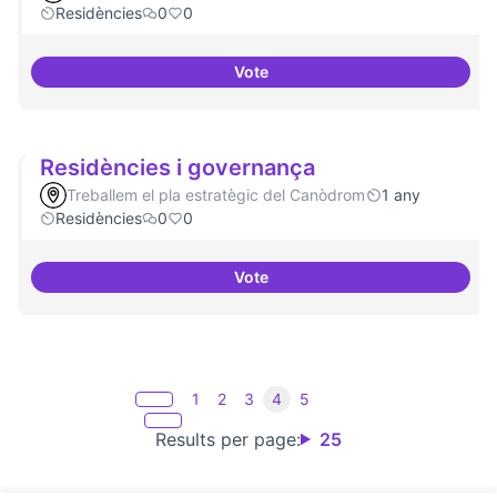
Residències
0
0
Vote
10 projectes consolidats
Residències i governança
Treballem el pla estratègic del Canòdrom
1 any
Residències
0
0
Vote
Residències i governança
1
2
3
4
5
Results per page:
25