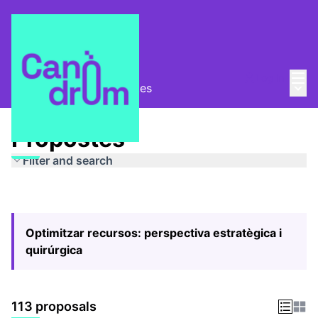
Mai
Log in
Main
Pla Estratègic
/
Propostes
Propostes
Filter and search
Optimitzar recursos: perspectiva estratègica i
quirúrgica
113 proposals