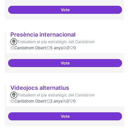
Vote
Programa de seminari regular
Presència internacional
Treballem el pla estratègic del Canòdrom
Canòdrom Obert
5 anys
0
0
Vote
Presència internacional
Videojocs alternatius
Treballem el pla estratègic del Canòdrom
Canòdrom Obert
2 anys
0
0
Vote
Videojocs alternatius