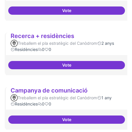
Vote
Comunitat de 
Recerca + residències
Treballem el pla estratègic del Canòdrom
2 anys
Residències
0
0
Vote
Recerca + residències
Campanya de comunicació
Treballem el pla estratègic del Canòdrom
1 any
Residències
0
0
Vote
Campanya de comunicació