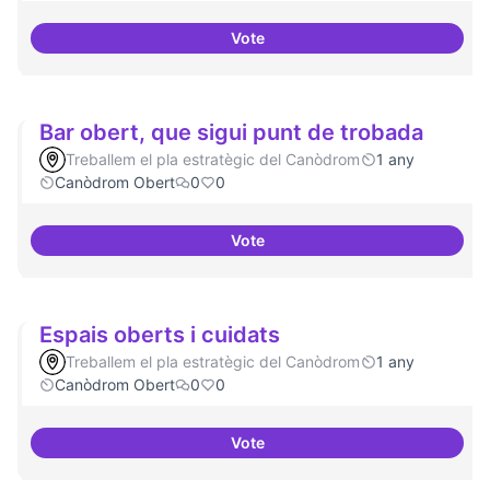
Vote
Memòria Històrica - Referencia d
Bar obert, que sigui punt de trobada
Treballem el pla estratègic del Canòdrom
1 any
Canòdrom Obert
0
0
Vote
Bar obert, que sigui punt de tro
Espais oberts i cuidats
Treballem el pla estratègic del Canòdrom
1 any
Canòdrom Obert
0
0
Vote
Espais oberts i cuidats