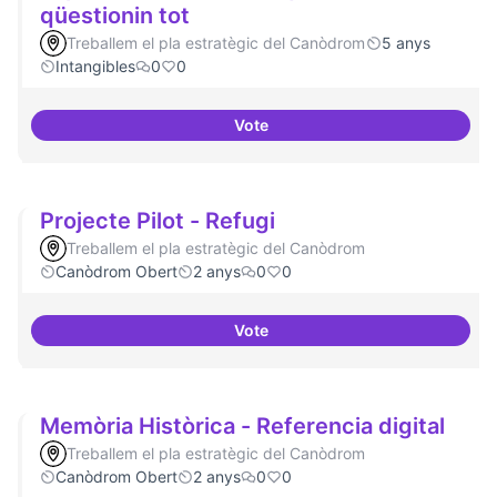
qüestionin tot
Treballem el pla estratègic del Canòdrom
5 anys
Intangibles
0
0
Vote
Experiments delirants que ho qüe
Projecte Pilot - Refugi
Treballem el pla estratègic del Canòdrom
Canòdrom Obert
2 anys
0
0
Vote
Projecte Pilot - Refugi
Memòria Històrica - Referencia digital
Treballem el pla estratègic del Canòdrom
Canòdrom Obert
2 anys
0
0