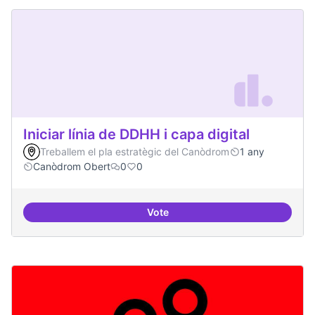
Iniciar línia de DDHH i capa digital
Treballem el pla estratègic del Canòdrom
1 any
Canòdrom Obert
0
0
Vote
Iniciar línia de DDHH i capa digita