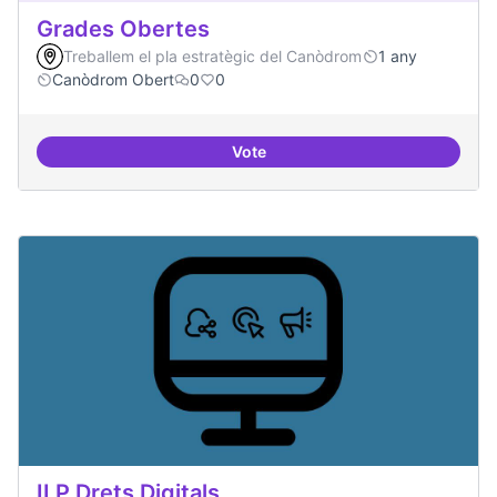
Grades Obertes
Treballem el pla estratègic del Canòdrom
1 any
Canòdrom Obert
0
0
Vote
Grades Obertes
ILP Drets Digitals