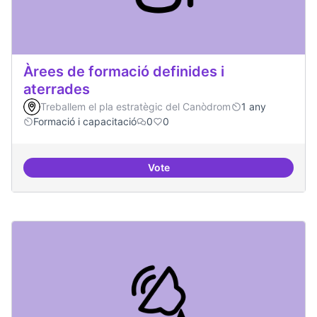
Àrees de formació definides i
aterrades
Treballem el pla estratègic del Canòdrom
1 any
Formació i capacitació
0
0
Vote
Àrees de formació definides i at