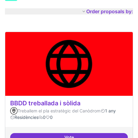
Order proposals by:
BBDD treballada i sòlida
Treballem el pla estratègic del Canòdrom
1 any
Residències
0
0
Vote