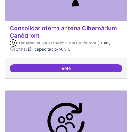
Consolidar oferta antena Cibernàrium
Canòdrom
Treballem el pla estratègic del Canòdrom
1 any
Formació i capacitació
0
0
Vote
Consolidar oferta antena Ciber