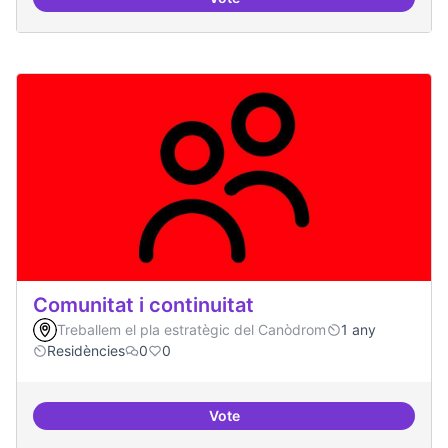
BBDD treballada i sòlida
Comunitat i continuitat
Treballem el pla estratègic del Canòdrom
1 any
Residències
0
0
Vote
Comunitat i continuitat