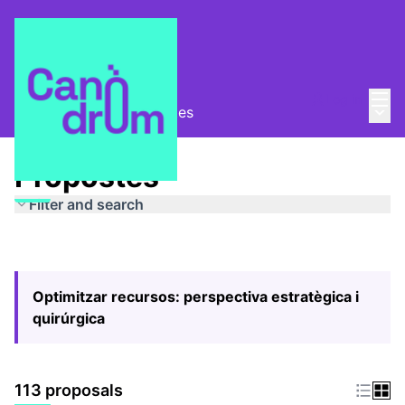
Mai
Log in
Main
Pla Estratègic
/
Propostes
Propostes
Filter and search
Optimitzar recursos: perspectiva estratègica i
quirúrgica
113 proposals