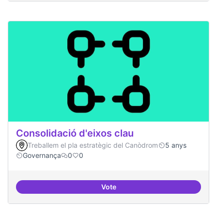
Consolidació d'eixos clau
Treballem el pla estratègic del Canòdrom
5 anys
Governança
0
0
Vote
Consolidació d'eixos clau