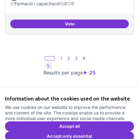
Formació i capacitació
0
0
Vote
Definició del currículum del pos
1
2
3
4
5
Results per page:
25
Information about the cookies used on the website
Terms of Service
We use cookies on our website to improve the performance
Cookie settings
and content of the site. The cookies enable us to provide a
Comunitat Canòdrom at Facebook
(External link)
Comunitat Canòdrom at Instagram
(External link)
Comunitat Canòdrom at YouTube
(External link)
English
more individual user experience and social media channels.
Triar la llengua
Elegir el idioma
Choose language
Accept all
Accept only essential