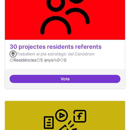
30 projectes residents referents
Treballem el pla estratègic del Canòdrom
Residències
5 anys
0
0
Vote
30 projectes residents referents