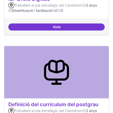
Treballem el pla estratègic del Canòdrom
2 anys
Dinamització i facilitació
0
0
Vote
ILP Drets Digitals
Definició del currículum del postgrau
Treballem el pla estratègic del Canòdrom
2 anys