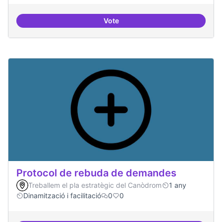
Vote
Espai on la gent expressi i donar
Protocol de rebuda de demandes
Treballem el pla estratègic del Canòdrom
1 any
Dinamització i facilitació
0
0