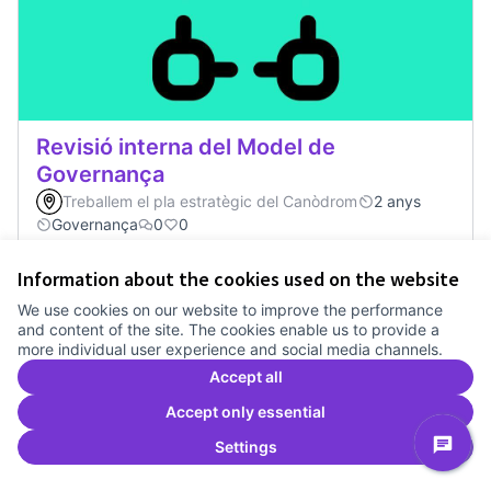
Revisió interna del Model de
Governança
Treballem el pla estratègic del Canòdrom
2 anys
Governança
0
0
Information about the cookies used on the website
Vote
Revisió interna del Model de Go
We use cookies on our website to improve the performance
and content of the site. The cookies enable us to provide a
more individual user experience and social media channels.
Accept all
Accept only essential
Settings