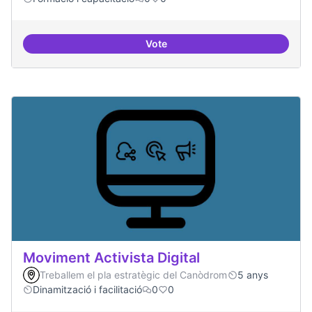
Vote
Tècniques de seguretat digital per
Moviment Activista Digital
Treballem el pla estratègic del Canòdrom
5 anys
Dinamització i facilitació
0
0