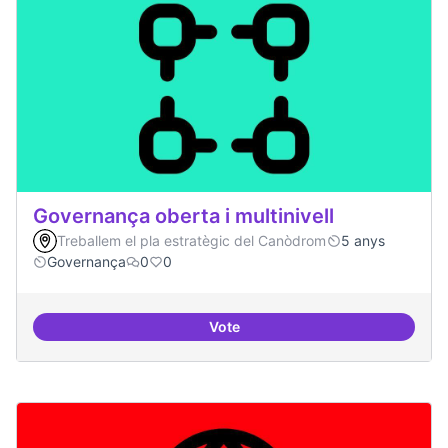
Governança oberta i multinivell
Treballem el pla estratègic del Canòdrom
5 anys
Governança
0
0
Vote
Governança oberta i multinivell