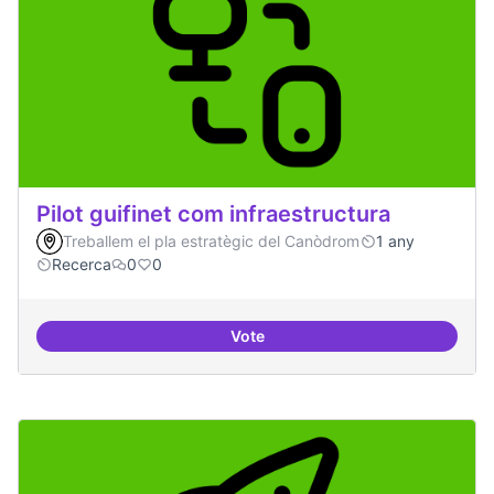
Pilot guifinet com infraestructura
Treballem el pla estratègic del Canòdrom
1 any
Recerca
0
0
Vote
Pilot guifinet com infraestructur