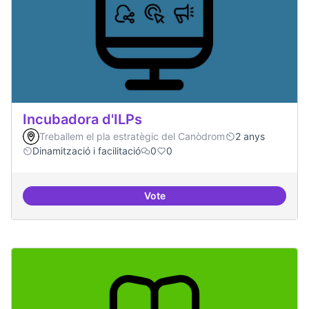
Incubadora d'ILPs
Treballem el pla estratègic del Canòdrom
2 anys
Dinamització i facilitació
0
0
Vote
Incubadora d'ILPs