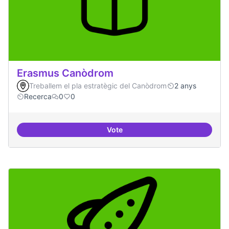
Erasmus Canòdrom
Treballem el pla estratègic del Canòdrom
2 anys
Recerca
0
0
Vote
Erasmus Canòdrom