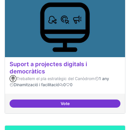
Suport a projectes digitals i
democràtics
Treballem el pla estratègic del Canòdrom
1 any
Dinamització i facilitació
0
0
Vote
Suport a projectes digitals i dem