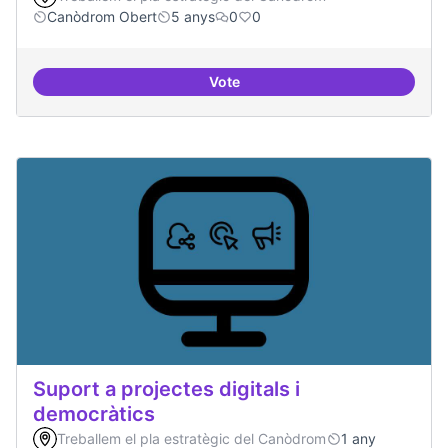
Canòdrom Obert
5 anys
0
0
Vote
Treball en xarxa amb projectes i
Suport a projectes digitals i
democràtics
Treballem el pla estratègic del Canòdrom
1 any