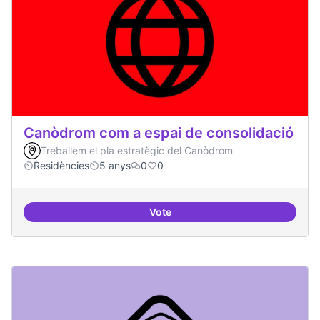
Canòdrom com a espai de consolidació
Treballem el pla estratègic del Canòdrom
Residències
5 anys
0
0
Vote
Canòdrom com a espai de consol