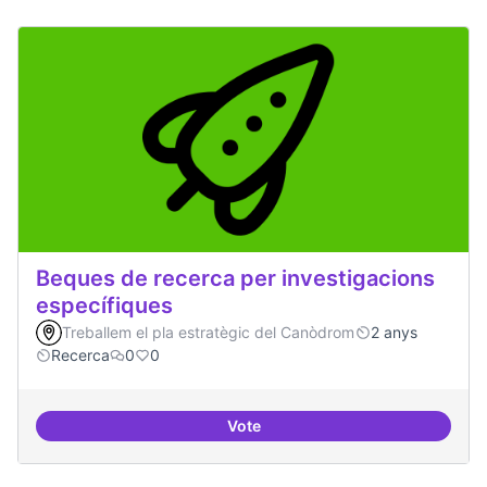
Beques de recerca per investigacions
específiques
Treballem el pla estratègic del Canòdrom
2 anys
Recerca
0
0
Vote
Beques de recerca per investiga