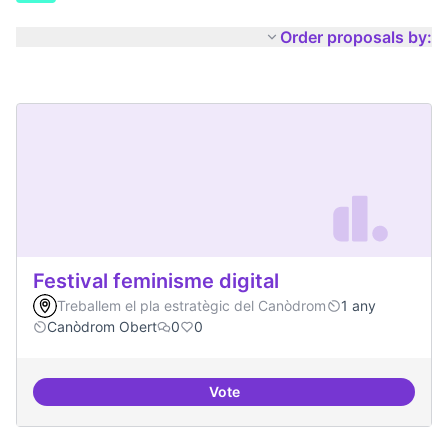
Order proposals by:
Festival feminisme digital
Treballem el pla estratègic del Canòdrom
1 any
Canòdrom Obert
0
0
Vote
Festival feminisme digital