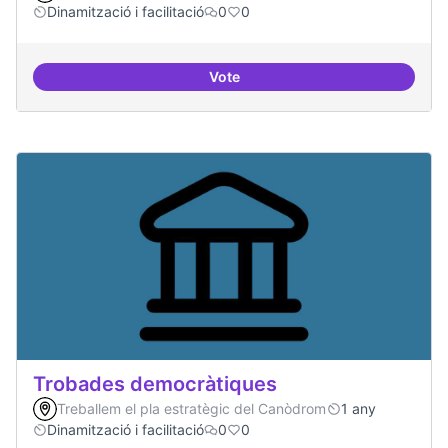
Dinamització i facilitació
0
0
Vote
Suport a projectes digitals i dem
Trobades democràtiques
Treballem el pla estratègic del Canòdrom
1 any
Dinamització i facilitació
0
0