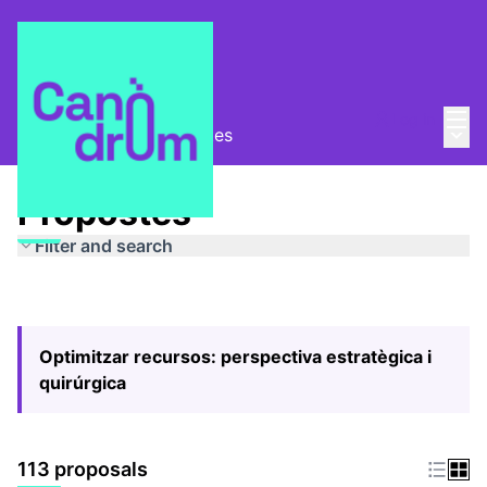
Mai
Log in
Main
Pla Estratègic
/
Propostes
Propostes
Filter and search
Optimitzar recursos: perspectiva estratègica i
quirúrgica
113 proposals