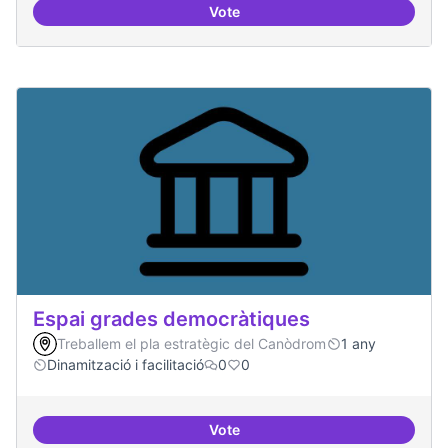
Vote
Protocol de rebuda de demande
Espai grades democràtiques
Treballem el pla estratègic del Canòdrom
1 any
Dinamització i facilitació
0
0
Vote
Espai grades democràtiques