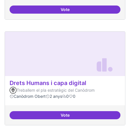
Vote
Moviment Activista Digital
Drets Humans i capa digital
Treballem el pla estratègic del Canòdrom
Canòdrom Obert
2 anys
0
0
Vote
Drets Humans i capa digital