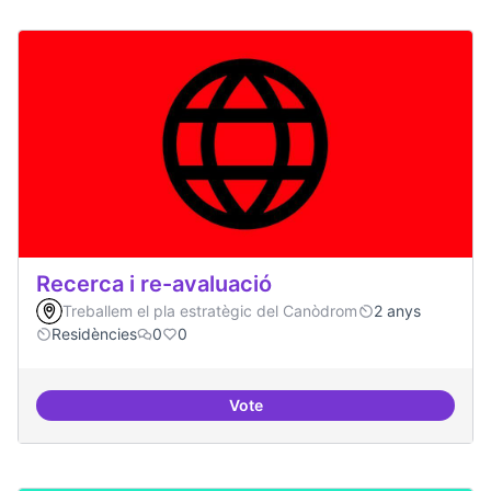
Recerca i re-avaluació
Treballem el pla estratègic del Canòdrom
2 anys
Residències
0
0
Vote
Recerca i re-avaluació