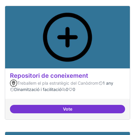
Repositori de coneixement
Treballem el pla estratègic del Canòdrom
1 any
Dinamització i facilitació
0
0
Vote
Repositori de coneixement