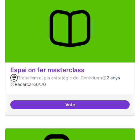
Espai on fer masterclass
Treballem el pla estratègic del Canòdrom
2 anys
Recerca
0
0
Vote
Espai on fer masterclass