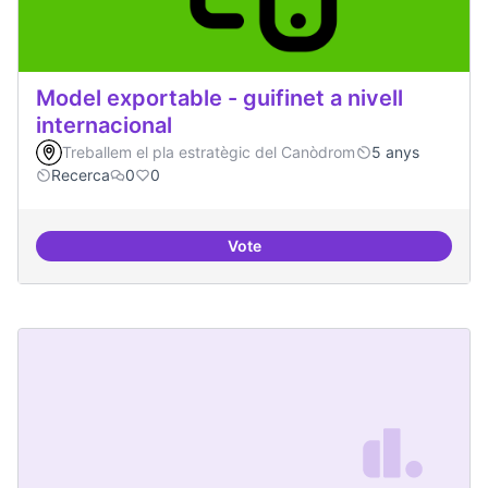
Model exportable - guifinet a nivell
internacional
Treballem el pla estratègic del Canòdrom
5 anys
Recerca
0
0
Vote
Model exportable - guifinet a nive