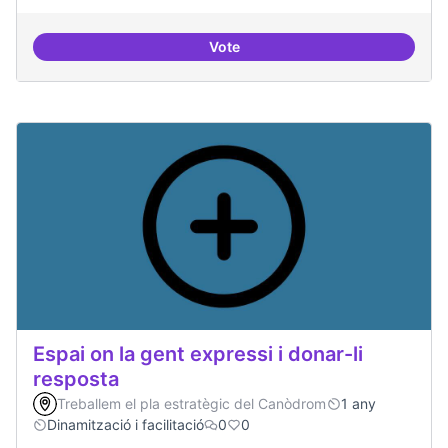
Vote
Trobades democràtiques
Espai on la gent expressi i donar-li
resposta
Treballem el pla estratègic del Canòdrom
1 any
Dinamització i facilitació
0
0