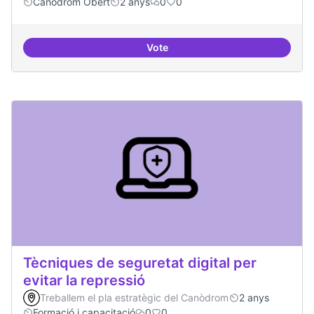
Canòdrom Obert
2 anys
0
0
Vote
Bar obert i dinamitzat
Tècniques de seguretat digital per
evitar la repressió
Treballem el pla estratègic del Canòdrom
2 anys
Formació i capacitació
0
0