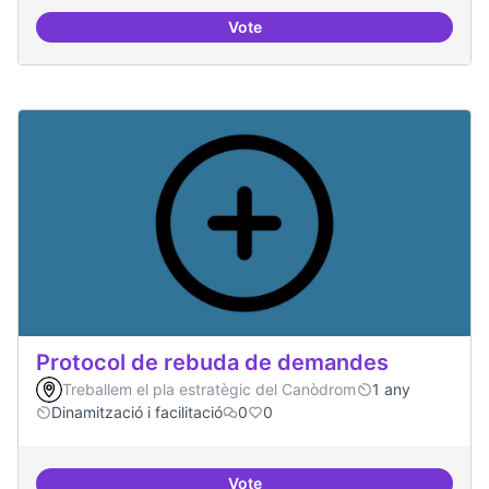
Vote
Espai on la gent expressi i donar
Protocol de rebuda de demandes
Treballem el pla estratègic del Canòdrom
1 any
Dinamització i facilitació
0
0
Vote