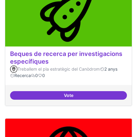
Beques de recerca per investigacions
específiques
Treballem el pla estratègic del Canòdrom
2 anys
Recerca
0
0
Vote
Beques de recerca per investiga