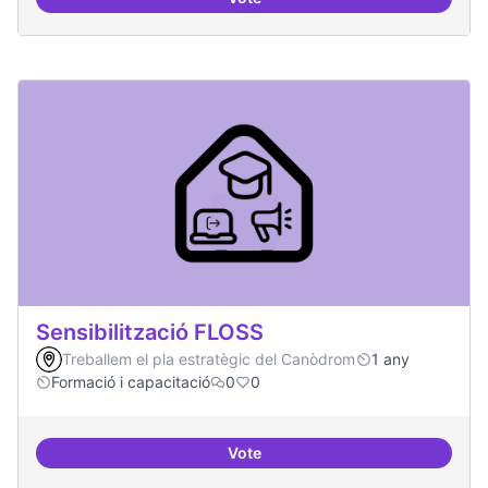
Digitalització de l'administració 
Sensibilització FLOSS
Treballem el pla estratègic del Canòdrom
1 any
Formació i capacitació
0
0
Vote
Sensibilització FLOSS