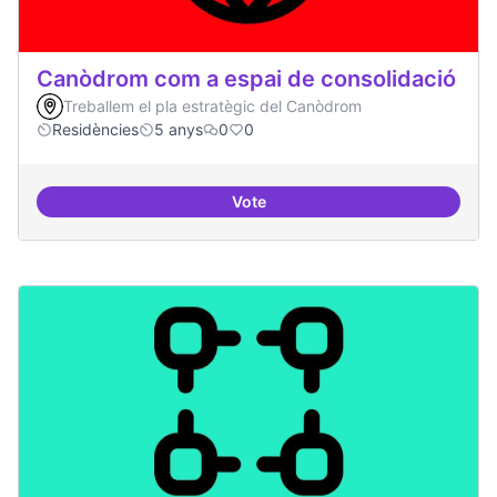
Canòdrom com a espai de consolidació
Treballem el pla estratègic del Canòdrom
Residències
5 anys
0
0
Vote
Canòdrom com a espai de consol