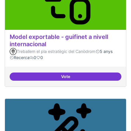
Model exportable - guifinet a nivell
internacional
Treballem el pla estratègic del Canòdrom
5 anys
Recerca
0
0
Vote
Model exportable - guifinet a nive