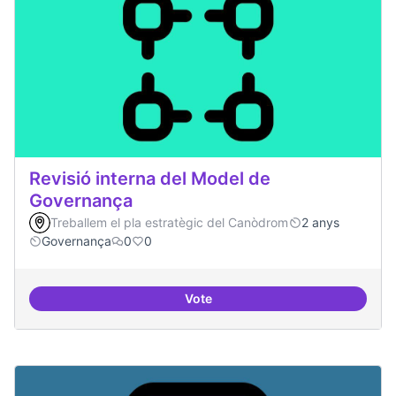
Revisió interna del Model de
Governança
Treballem el pla estratègic del Canòdrom
2 anys
Governança
0
0
Vote
Revisió interna del Model de Go