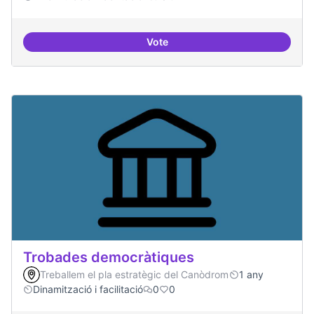
Vote
Suport a projectes digitals i dem
Trobades democràtiques
Treballem el pla estratègic del Canòdrom
1 any
Dinamització i facilitació
0
0