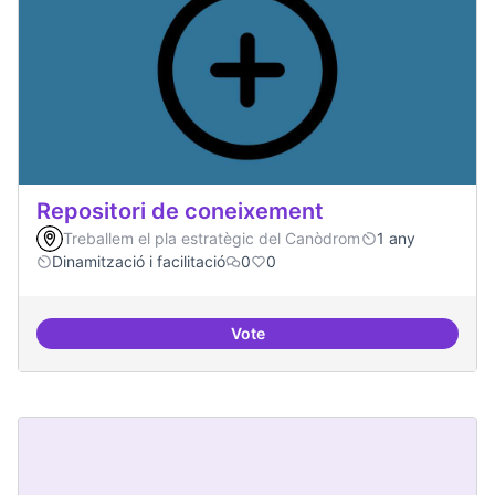
Repositori de coneixement
Treballem el pla estratègic del Canòdrom
1 any
Dinamització i facilitació
0
0
Vote
Repositori de coneixement