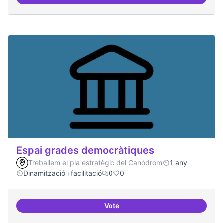
Protocol de rebuda de demande
Espai grades democràtiques
Treballem el pla estratègic del Canòdrom
1 any
Dinamització i facilitació
0
0
Vote
Espai grades democràtiques