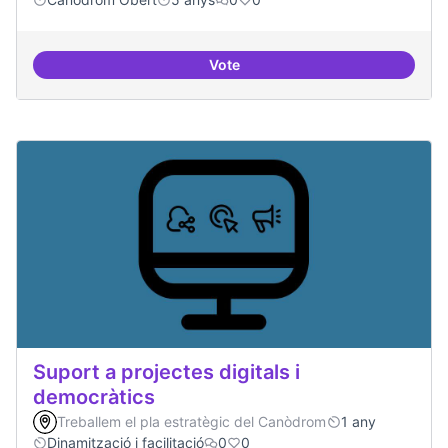
Vote
Treball en xarxa amb projectes i
Suport a projectes digitals i
democràtics
Treballem el pla estratègic del Canòdrom
1 any
Dinamització i facilitació
0
0