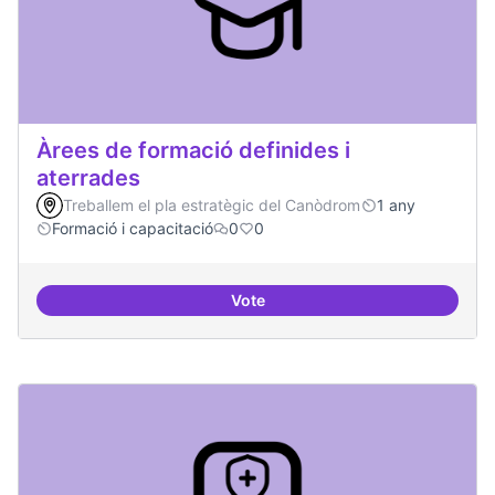
Àrees de formació definides i
aterrades
Treballem el pla estratègic del Canòdrom
1 any
Formació i capacitació
0
0
Vote
Àrees de formació definides i at