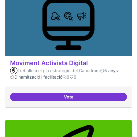
Moviment Activista Digital
Treballem el pla estratègic del Canòdrom
5 anys
Dinamització i facilitació
0
0
Vote
Moviment Activista Digital