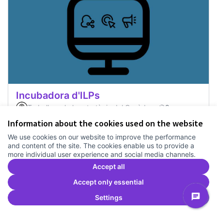
Incubadora d'ILPs
Treballem el pla estratègic del Canòdrom
2 anys
Dinamització i facilitació
0
0
Information about the cookies used on the website
We use cookies on our website to improve the performance
and content of the site. The cookies enable us to provide a
Vote
Incubadora d'ILPs
more individual user experience and social media channels.
Accept all
Accept only essential
Settings