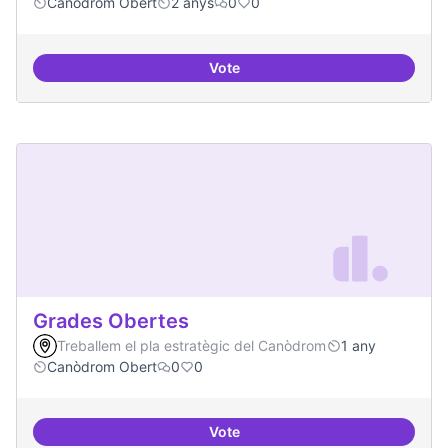
Canòdrom Obert
2 anys
0
0
Vote
Bar obert i dinamitzat
Grades Obertes
Treballem el pla estratègic del Canòdrom
1 any
Canòdrom Obert
0
0
Vote
Grades Obertes