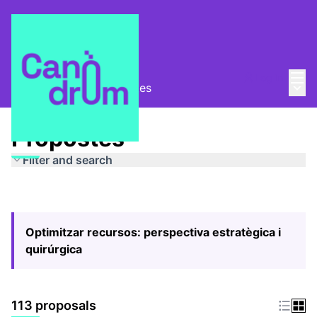
Mai
Log in
Main
Pla Estratègic
/
Propostes
Propostes
Filter and search
Optimitzar recursos: perspectiva estratègica i
quirúrgica
113 proposals