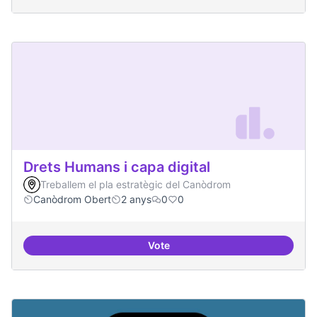
Drets Humans i capa digital
Treballem el pla estratègic del Canòdrom
Canòdrom Obert
2 anys
0
0
Vote
Drets Humans i capa digital