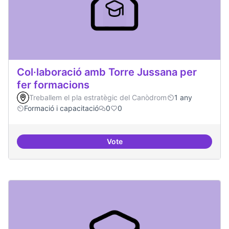
Col·laboració amb Torre Jussana per
fer formacions
Treballem el pla estratègic del Canòdrom
1 any
Formació i capacitació
0
0
Vote
Col·laboració amb Torre Jussana