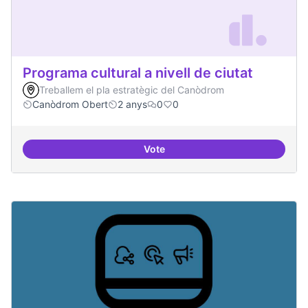
Programa cultural a nivell de ciutat
Treballem el pla estratègic del Canòdrom
Canòdrom Obert
2 anys
0
0
Vote
Programa cultural a nivell de ciut