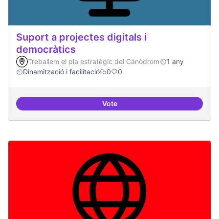
Suport a projectes digitals i
democràtics
Treballem el pla estratègic del Canòdrom
1 any
Dinamització i facilitació
0
0
Vote
Suport a projectes digitals i dem