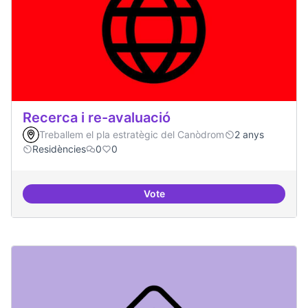
Recerca i re-avaluació
Treballem el pla estratègic del Canòdrom
2 anys
Residències
0
0
Vote
Recerca i re-avaluació