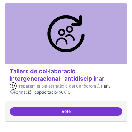
Tallers de col·laboració
intergeneracional i antidisciplinar
Treballem el pla estratègic del Canòdrom
1 any
Formació i capacitació
0
0
Vote
Tallers de col·laboració intergene