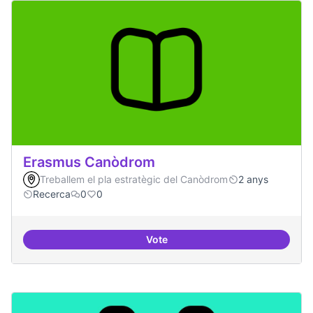
Erasmus Canòdrom
Treballem el pla estratègic del Canòdrom
2 anys
Recerca
0
0
Vote
Erasmus Canòdrom